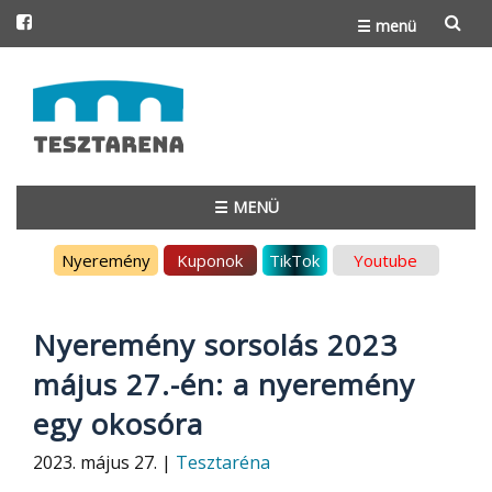
☰ menü
Skip
to
content
☰ MENÜ
Skip
Nyeremény
Kuponok
TikTok
Youtube
to
content
Nyeremény sorsolás 2023
május 27.-én: a nyeremény
egy okosóra
2023. május 27. |
Tesztaréna