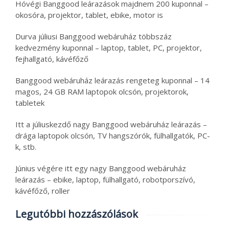
Hóvégi Banggood leárazások majdnem 200 kuponnal –
okosóra, projektor, tablet, ebike, motor is
Durva júliusi Banggood webáruház többszáz
kedvezmény kuponnal – laptop, tablet, PC, projektor,
fejhallgató, kávéfőző
Banggood webáruház leárazás rengeteg kuponnal – 14
magos, 24 GB RAM laptopok olcsón, projektorok,
tabletek
Itt a júliuskezdő nagy Banggood webáruház leárazás –
drága laptopok olcsón, TV hangszórók, fülhallgatók, PC-
k, stb.
Június végére itt egy nagy Banggood webáruház
leárazás – ebike, laptop, fülhallgató, robotporszívó,
kávéfőző, roller
Legutóbbi hozzászólások