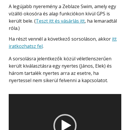
A legújabb nyeremény a Zeblaze Swim, amely egy
vízálló okosóra és alap funkciókon kívül GPS is
került bele. (
Teszt itt és vásárlás itt
, ha lemaradtál
róla.)
Ha részt vennél a következő sorsoláson, akkor
itt
iratkozhatsz fel
.
A sorsolásra jelentkezők közül véletlenszerűen
került kiválasztásra egy nyertes (János, Elek) és
három tartalék nyertes arra az esetre, ha
nyertessel nem sikerül felvenni a kapcsolatot.
Videólejátszó