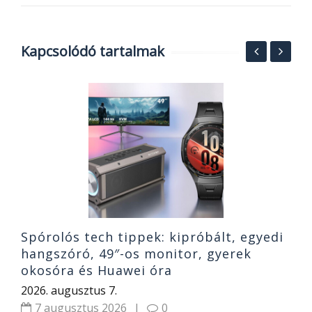
Kapcsolódó tartalmak
T
és
S
b
2
Spórolós tech tippek: kipróbált, egyedi
hangszóró, 49″-os monitor, gyerek
okosóra és Huawei óra
2026. augusztus 7.
7 augusztus 2026
|
0