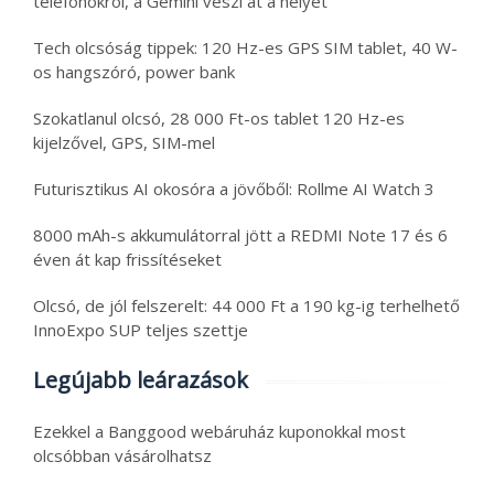
telefonokról, a Gemini veszi át a helyét
Tech olcsóság tippek: 120 Hz-es GPS SIM tablet, 40 W-
os hangszóró, power bank
Szokatlanul olcsó, 28 000 Ft-os tablet 120 Hz-es
kijelzővel, GPS, SIM-mel
Futurisztikus AI okosóra a jövőből: Rollme AI Watch 3
8000 mAh-s akkumulátorral jött a REDMI Note 17 és 6
éven át kap frissítéseket
Olcsó, de jól felszerelt: 44 000 Ft a 190 kg-ig terhelhető
InnoExpo SUP teljes szettje
Legújabb leárazások
Ezekkel a Banggood webáruház kuponokkal most
olcsóbban vásárolhatsz