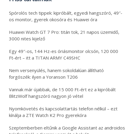
Spórolós tech tippek: kipróbált, egyedi hangszóró, 49″-
os monitor, gyerek okosóra és Huawei óra
Huawei Watch GT 7 Pro: titán tok, 21 napos üzemidő,
3000 nites kijelző
Egy 49″-os, 144 Hz-es óriásmonitor olcsón, 120 000
Ft-ért – itt a TITAN ARMY C49SHC
Nem versenyülés, hanem sokoldalúan állítható
forgószék: ilyen a Yoranson T206
Vannak már újabbak, de 15 000 Ft-ért ez a kipróbált
BlitzWolf hangszóró nagyon jó vétel
Nyomkövetés és kapcsolattartás telefon nélkül – ezt
kínálja a ZTE Watch K2 Pro gyerekóra
Szeptemberben eltűnik a Google Assistant az androidos