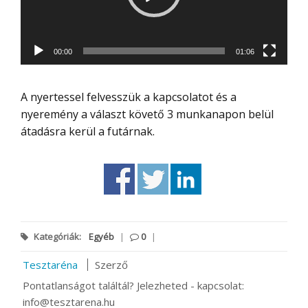
00:00
01:06
A nyertessel felvesszük a kapcsolatot és a
nyeremény a választ követő 3 munkanapon belül
átadásra kerül a futárnak.
Kategóriák:
Egyéb
|
0
|
Tesztaréna
Szerző
Pontatlanságot találtál? Jelezheted - kapcsolat:
info@tesztarena.hu