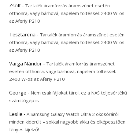
Zsolt
-
Tartalék áramforrás áramszünet esetén
otthonra, vagy bárhová, napelem töltéssel: 2400 W-os
az Aferiy P210
Tesztaréna
-
Tartalék áramforrás áramszünet esetén
otthonra, vagy bárhová, napelem töltéssel: 2400 W-os
az Aferiy P210
Varga Nándor
-
Tartalék áramforrás áramszünet
esetén otthonra, vagy bárhová, napelem töltéssel:
2400 W-os az Aferiy P210
George
-
Nem csak fájlokat tárol, ez a NAS teljesértékű
számítógép is
Leslie
-
A Samsung Galaxy Watch Ultra 2 okosóráról
minden kiderült – sokkal nagyobb akku és elképesztően
fényes kijelző!