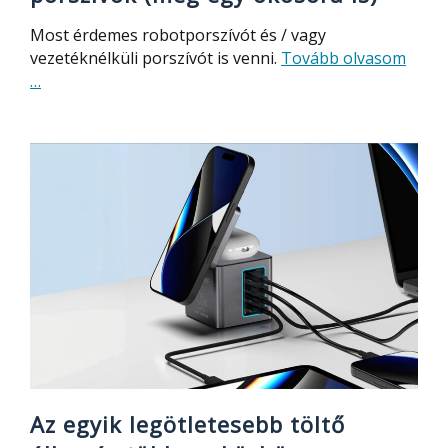
Most érdemes robotporszívót és / vagy
abou
vezetéknélküli porszívót is venni.
Tovább olvasom
Iszon
…
olcsó
most
az
önmű
robot
és
porsz
(meg
egy
okos
is)
Az egyik legötletesebb töltő