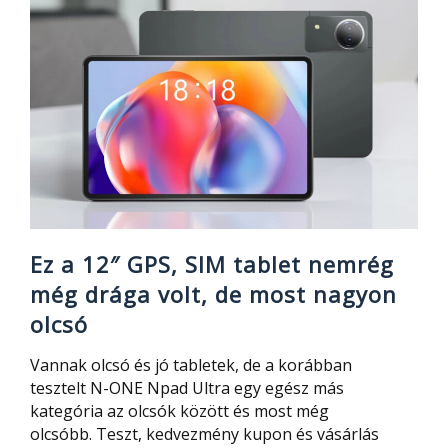
és
nagyon
olcsók:
12″
GPS,
SIM
tablet
és
roller
Ez a 12″ GPS, SIM tablet nemrég
még drága volt, de most nagyon
olcsó
Vannak olcsó és jó tabletek, de a korábban
tesztelt N-ONE Npad Ultra egy egész más
kategória az olcsók között és most még
olcsóbb. Teszt, kedvezmény kupon és vásárlás