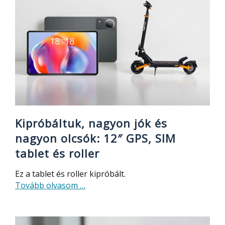
AI
okosóra,
zene
lejátszással
Kipróbáltuk, nagyon jók és
nagyon olcsók: 12″ GPS, SIM
tablet és roller
Ez a tablet és roller kipróbált.
about
Tovább olvasom
…
Kipróbáltuk,
nagyon
jók