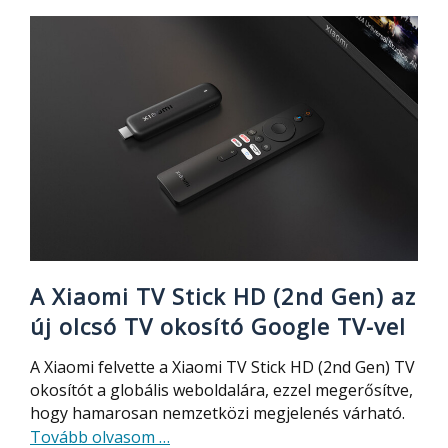
most
már
elérhető
Android
Autón
A Xiaomi TV Stick HD (2nd Gen) az
új olcsó TV okosító Google TV-vel
A Xiaomi felvette a Xiaomi TV Stick HD (2nd Gen) TV
okosítót a globális weboldalára, ezzel megerősítve,
hogy hamarosan nemzetközi megjelenés várható.
about
Tovább olvasom
…