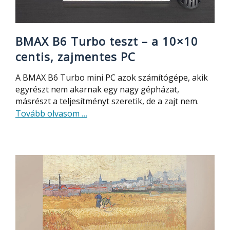
UV32
BMAX B6 Turbo teszt – a 10×10
centis, zajmentes PC
A BMAX B6 Turbo mini PC azok számítógépe, akik
egyrészt nem akarnak egy nagy gépházat,
másrészt a teljesítményt szeretik, de a zajt nem.
about
Tovább olvasom
…
BMAX
B6
Turbo
teszt
–
a
10×10
centis,
zajmentes