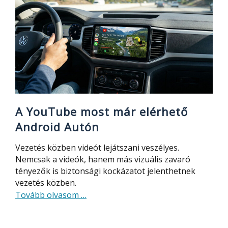
távolság
elég
a
több
méteres
képhez
A YouTube most már elérhető
Android Autón
Vezetés közben videót lejátszani veszélyes.
Nemcsak a videók, hanem más vizuális zavaró
tényezők is biztonsági kockázatot jelenthetnek
vezetés közben.
about
Tovább olvasom
…
A
YouTube