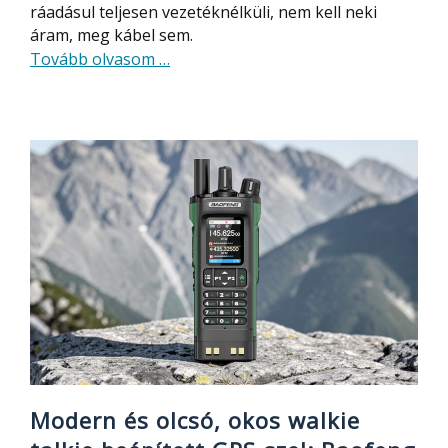
ráadásul teljesen vezetéknélküli, nem kell neki
áram, meg kábel sem.
about
Tovább olvasom
…
Na
ez
jó!
Hordozható,
teljesen
vezetéknélküli
monitor
Modern és olcsó, okos walkie