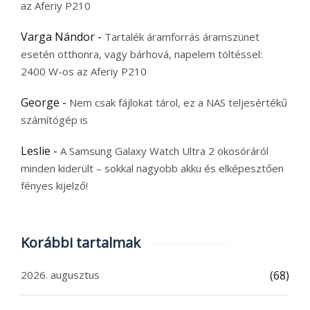
az Aferiy P210
Varga Nándor
-
Tartalék áramforrás áramszünet
esetén otthonra, vagy bárhová, napelem töltéssel:
2400 W-os az Aferiy P210
George
-
Nem csak fájlokat tárol, ez a NAS teljesértékű
számítógép is
Leslie
-
A Samsung Galaxy Watch Ultra 2 okosóráról
minden kiderült – sokkal nagyobb akku és elképesztően
fényes kijelző!
Korábbi tartalmak
2026. augusztus
(68)