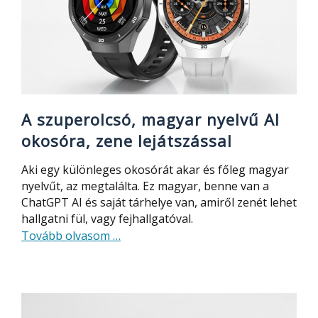
hoz
formába
és
edzett
leszel
vele
A szuperolcsó, magyar nyelvű AI
okosóra, zene lejátszással
Aki egy különleges okosórát akar és főleg magyar
nyelvűt, az megtalálta. Ez magyar, benne van a
ChatGPT AI és saját tárhelye van, amiről zenét lehet
hallgatni fül, vagy fejhallgatóval.
about
Tovább olvasom
…
A
szuperolcsó,
magyar
nyelvű