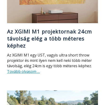
PC
Az XGIMI M1 projektornak 24cm
távolság elég a több méteres
képhez
Az XGIMI M1 egy UST, vagyis ultra short throw
projektor és mint ilyen nem kell neki több méter
távolság, elég 24cm is egy több méteres képhez.
about
Tovább olvasom
…
Az
XGIMI
M1
projektornak
24cm