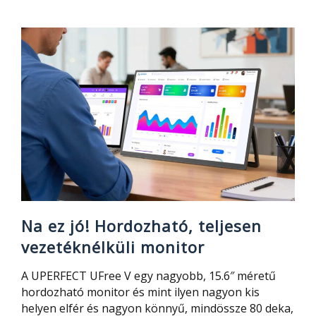
10×10
centis,
zajmentes
PC
tesztje
és
a
hordozható,
vezetéknélküli
monitor
Na ez jó! Hordozható, teljesen
vezetéknélküli monitor
A UPERFECT UFree V egy nagyobb, 15.6″ méretű
hordozható monitor és mint ilyen nagyon kis
helyen elfér és nagyon könnyű, mindössze 80 deka,