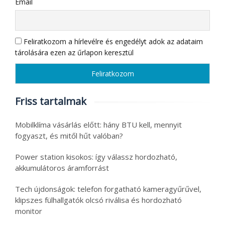
Email
Feliratkozom a hírlevélre és engedélyt adok az adataim
tárolására ezen az űrlapon keresztül
Friss tartalmak
Mobilklíma vásárlás előtt: hány BTU kell, mennyit
fogyaszt, és mitől hűt valóban?
Power station kisokos: így válassz hordozható,
akkumulátoros áramforrást
Tech újdonságok: telefon forgatható kameragyűrűvel,
klipszes fülhallgatók olcsó riválisa és hordozható
monitor