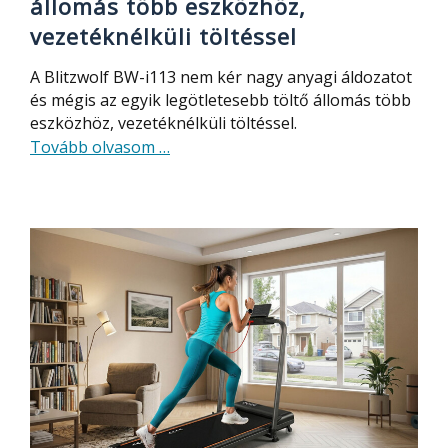
állomás több eszközhöz,
vezetéknélküli töltéssel
A Blitzwolf BW-i113 nem kér nagy anyagi áldozatot
és mégis az egyik legötletesebb töltő állomás több
eszközhöz, vezetéknélküli töltéssel.
about
Tovább olvasom
…
Az
egyik
legötletesebb
töltő
állomás
több
eszközhöz,
vezetéknélküli
töltéssel