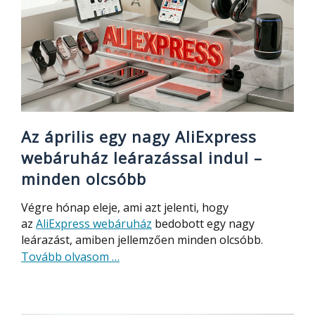
Az április egy nagy AliExpress
webáruház leárazással indul –
minden olcsóbb
Végre hónap eleje, ami azt jelenti, hogy
az
AliExpress webáruház
bedobott egy nagy
leárazást, amiben jellemzően minden olcsóbb.
about
Tovább olvasom
…
Az
április
egy