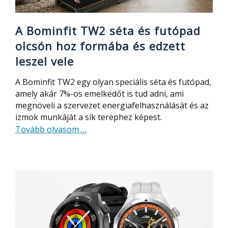
A Bominfit TW2 séta és futópad
olcsón hoz formába és edzett
leszel vele
A Bominfit TW2 egy olyan speciális séta és futópad,
amely akár 7%-os emelkedőt is tud adni, ami
megnöveli a szervezet energiafelhasználását és az
izmok munkáját a sík terephez képest.
about
Tovább olvasom
…
A
Bominfit
TW2
séta
és
futópad
olcsón