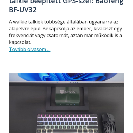
talkie beépített GPS-szel: Baofeng
BF-UV32
A walkie talkiek többsége általában ugyanarra az
alapelvre épül. Bekapcsolja az ember, kiválaszt egy
frekvenciát vagy csatornát, aztán már működik is a
kapcsolat.
about
Tovább olvasom
…
Modern
és
olcsó,
okos
walkie
talkie
beépített
GPS-
szel:
Baofeng
BF-