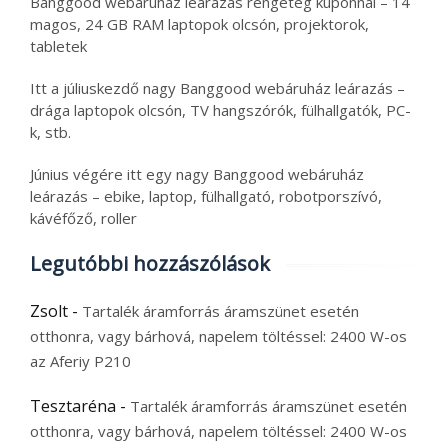
Banggood webáruház leárazás rengeteg kuponnal – 14
magos, 24 GB RAM laptopok olcsón, projektorok,
tabletek
Itt a júliuskezdő nagy Banggood webáruház leárazás –
drága laptopok olcsón, TV hangszórók, fülhallgatók, PC-
k, stb.
Június végére itt egy nagy Banggood webáruház
leárazás – ebike, laptop, fülhallgató, robotporszívó,
kávéfőző, roller
Legutóbbi hozzászólások
Zsolt
-
Tartalék áramforrás áramszünet esetén
otthonra, vagy bárhová, napelem töltéssel: 2400 W-os
az Aferiy P210
Tesztaréna
-
Tartalék áramforrás áramszünet esetén
otthonra, vagy bárhová, napelem töltéssel: 2400 W-os