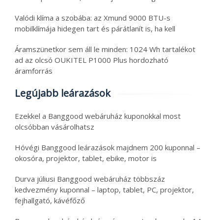
Valódi klíma a szobába: az Xmund 9000 BTU-s
mobilklímája hidegen tart és párátlanít is, ha kell
Áramszünetkor sem áll le minden: 1024 Wh tartalékot
ad az olcsó OUKITEL P1000 Plus hordozható
áramforrás
Legújabb leárazások
Ezekkel a Banggood webáruház kuponokkal most
olcsóbban vásárolhatsz
Hóvégi Banggood leárazások majdnem 200 kuponnal –
okosóra, projektor, tablet, ebike, motor is
Durva júliusi Banggood webáruház többszáz
kedvezmény kuponnal – laptop, tablet, PC, projektor,
fejhallgató, kávéfőző