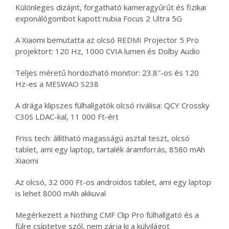
Különleges dizájnt, forgatható kameragyűrűt és fizikai
exponálógombot kapott nubia Focus 2 Ultra 5G
A Xiaomi bemutatta az olcsó REDMI Projector 5 Pro
projektort: 120 Hz, 1000 CVIA lumen és Dolby Audio
Teljes méretű hordozható monitor: 23.8″-os és 120
Hz-es a MESWAO S238
A drága klipszes fülhallgatók olcsó riválisa: QCY Crossky
C30S LDAC-kal, 11 000 Ft-ért
Friss tech: állítható magasságú asztal teszt, olcsó
tablet, ami egy laptop, tartalék áramforrás, 8580 mAh
Xiaomi
Az olcsó, 32 000 Ft-os androidos tablet, ami egy laptop
is lehet 8000 mAh akkuval
Megérkezett a Nothing CMF Clip Pro fülhallgató és a
fülre csíptetve szól, nem zárja ki a külvilágot