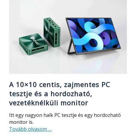
nagy
AliExpress
webáruház
leárazással
indul
–
minden
olcsóbb
A 10×10 centis, zajmentes PC
tesztje és a hordozható,
vezetéknélküli monitor
Itt egy nagyon halk PC tesztje és egy hordozható
monitor is.
about
Tovább olvasom
…
A