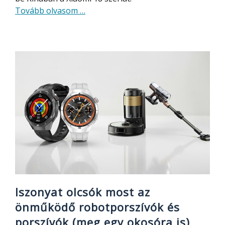
about
Tovább olvasom
…
A
Xiaomi
18
Pro
Max
két
200
MP-
es
kamerát
kaphat
Iszonyat olcsók most az
önműködő robotporszívók és
porszívók (meg egy okosóra is)