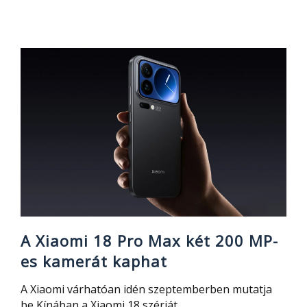
A
Xiaomi
TV
Stick
HD
(2nd
Gen)
az
új
olcsó
TV
okosító
Google
TV-
A Xiaomi 18 Pro Max két 200 MP-
vel
es kamerát kaphat
A Xiaomi várhatóan idén szeptemberben mutatja
be Kínában a Xiaomi 18 szériát.