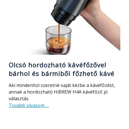
hordozható
kávéfőző,
olcsó,
nagy
teljesítményű
power
station
mára
Olcsó hordozható kávéfőzővel
bárhol és bármiből főzhető kávé
Aki mindenhol szeretné saját kézbe a kávéfőzést,
annak a hordozható HiBREW H4A kávéfőző jó
választás.
about
Tovább olvasom
…
Olcsó
hordozható
kávéfőzővel