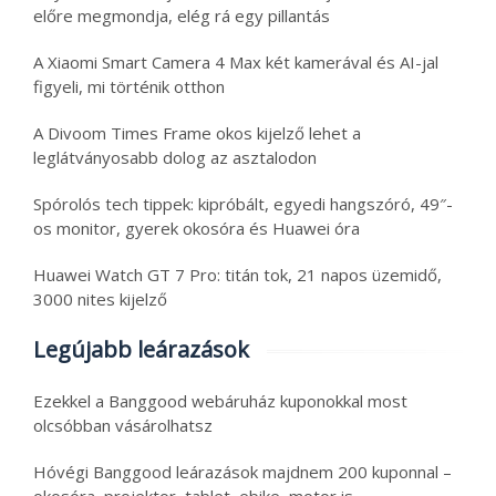
előre megmondja, elég rá egy pillantás
A Xiaomi Smart Camera 4 Max két kamerával és AI-jal
figyeli, mi történik otthon
A Divoom Times Frame okos kijelző lehet a
leglátványosabb dolog az asztalodon
Spórolós tech tippek: kipróbált, egyedi hangszóró, 49″-
os monitor, gyerek okosóra és Huawei óra
Huawei Watch GT 7 Pro: titán tok, 21 napos üzemidő,
3000 nites kijelző
Legújabb leárazások
Ezekkel a Banggood webáruház kuponokkal most
olcsóbban vásárolhatsz
Hóvégi Banggood leárazások majdnem 200 kuponnal –
okosóra, projektor, tablet, ebike, motor is