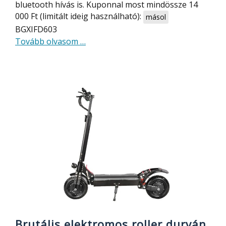
bluetooth hívás is. Kuponnal most mindössze 14
000 Ft (limitált ideig használható):
másol
BGXIFD603
about
Tovább olvasom
…
Durván
olcsó
okosóra
remek
dizájnnal,
AMOLED
kijelzővel,
bluetooth
hívással:
Zeblaze
Vibe
7
Pro
Brutális elektromos roller durván