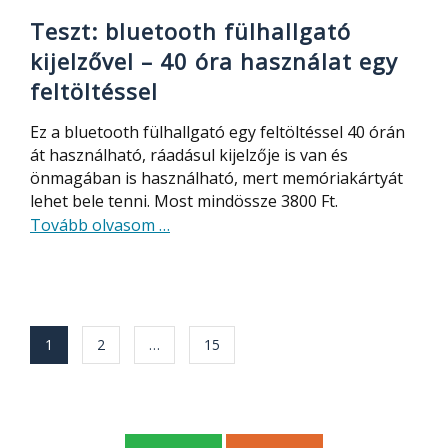
Teszt: bluetooth fülhallgató
kijelzővel – 40 óra használat egy
feltöltéssel
Ez a bluetooth fülhallgató egy feltöltéssel 40 órán
át használható, ráadásul kijelzője is van és
önmagában is használható, mert memóriakártyát
lehet bele tenni. Most mindössze 3800 Ft.
about
Tovább olvasom
…
Teszt:
bluetooth
fülhallgató
kijelzővel
Bejegyzés
1
2
…
15
–
navigáció
40
óra
használat