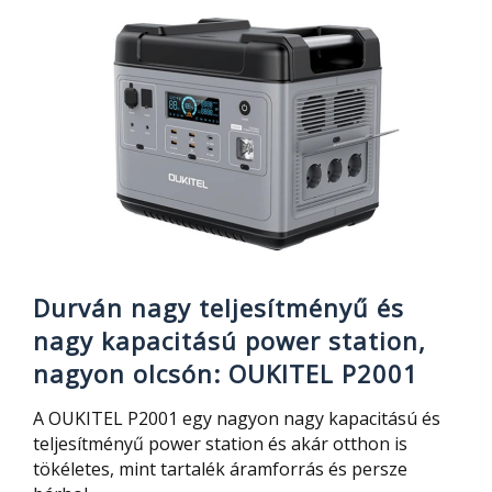
bárhol
és
bármiből
főzhető
kávé
Durván nagy teljesítményű és
nagy kapacitású power station,
nagyon olcsón: OUKITEL P2001
A OUKITEL P2001 egy nagyon nagy kapacitású és
teljesítményű power station és akár otthon is
tökéletes, mint tartalék áramforrás és persze