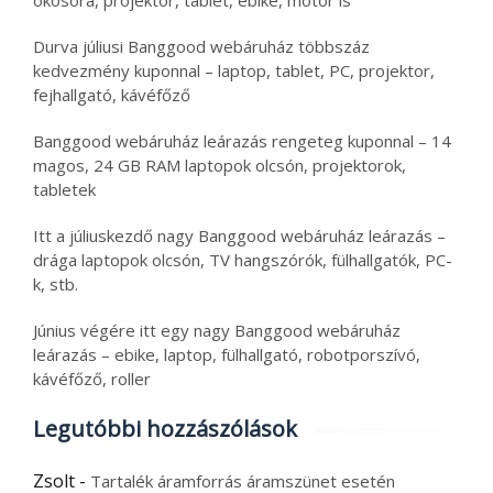
Durva júliusi Banggood webáruház többszáz
kedvezmény kuponnal – laptop, tablet, PC, projektor,
fejhallgató, kávéfőző
Banggood webáruház leárazás rengeteg kuponnal – 14
magos, 24 GB RAM laptopok olcsón, projektorok,
tabletek
Itt a júliuskezdő nagy Banggood webáruház leárazás –
drága laptopok olcsón, TV hangszórók, fülhallgatók, PC-
k, stb.
Június végére itt egy nagy Banggood webáruház
leárazás – ebike, laptop, fülhallgató, robotporszívó,
kávéfőző, roller
Legutóbbi hozzászólások
Zsolt
-
Tartalék áramforrás áramszünet esetén