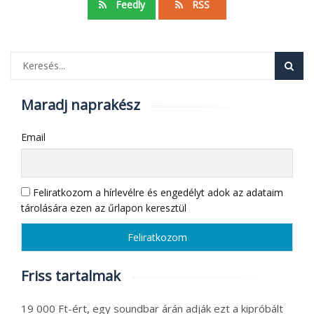
egy
Feedly
RSS
feltöltéssel
Maradj naprakész
Email
Feliratkozom a hírlevélre és engedélyt adok az adataim
tárolására ezen az űrlapon keresztül
Friss tartalmak
19 000 Ft-ért, egy soundbar árán adják ezt a kipróbált