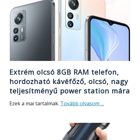
légtisztító
Extrém olcsó 8GB RAM telefon,
hordozható kávéfőző, olcsó, nagy
teljesítményű power station mára
about
Ezek a mai tartalmak.
Tovább olvasom
…
Extrém
olcsó
8GB
RAM
telefon,