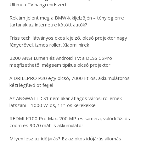
Ultimea TV hangrendszert
Reklám jelent meg a BMW-k kijelzőjén – tényleg erre
tartanak az internetre kötött autók?
Friss tech: látványos okos kijelző, olcsó projektor nagy
fényerővel, izmos roller, Xiaomi hírek
2200 ANSI Lumen és Android TV: a DESS C5Pro
megfizethető, mégsem tipikus olcsó projektor
A DRILLPRO P30 egy olcsó, 7000 Ft-os, akkumulátoros
kézi légfúvó öt fejjel
Az ANGWATT CS1 nem akar átlagos városi rollernek
látszani – 1000 W-os, 11″-os kerekekkel
REDMI K100 Pro Max: 200 MP-es kamera, valódi 5×-ös
zoom és 9070 mAh-s akkumulátor
Milyen lesz az időjárás? Ez az okos időjárás állomás