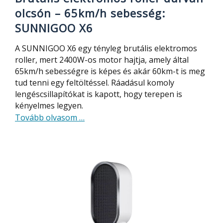
olcsón – 65km/h sebesség:
SUNNIGOO X6
A SUNNIGOO X6 egy tényleg brutális elektromos
roller, mert 2400W-os motor hajtja, amely által
65km/h sebességre is képes és akár 60km-t is meg
tud tenni egy feltöltéssel. Ráadásul komoly
lengéscsillapítókat is kapott, hogy terepen is
kényelmes legyen.
about
Tovább olvasom
…
Brutális
elektromos
roller
durván
olcsón
–
65km/h
sebesség: