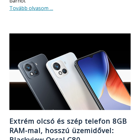
bárhol.
about
Tovább olvasom
…
Durván
nagy
teljesítményű
és
nagy
kapacitású
power
station,
nagyon
olcsón:
OUKITEL
P2001
Extrém olcsó és szép telefon 8GB
RAM-mal, hosszú üzemidővel:
Blackview Oscal C80