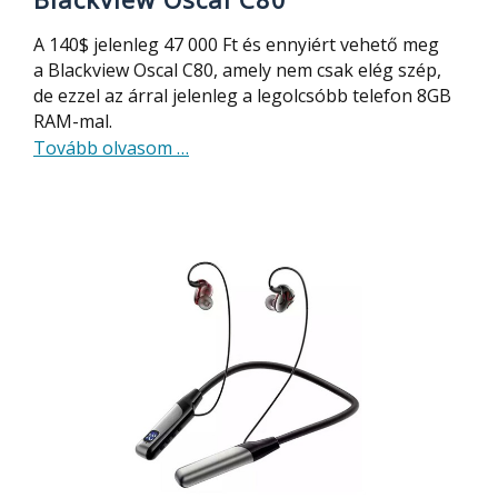
A 140$ jelenleg 47 000 Ft és ennyiért vehető meg
a Blackview Oscal C80, amely nem csak elég szép,
de ezzel az árral jelenleg a legolcsóbb telefon 8GB
RAM-mal.
about
Tovább olvasom
…
Extrém
olcsó
és
szép
telefon
8GB
RAM-
mal,
hosszú
üzemidővel:
Blackview
Oscal