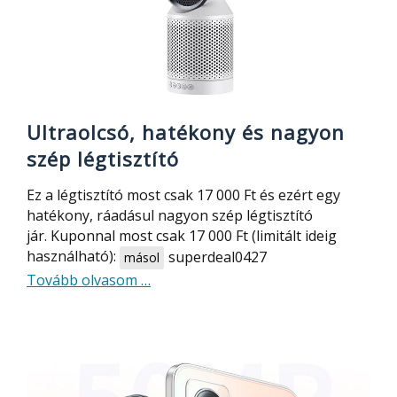
SUNNIGOO
X6
Ultraolcsó, hatékony és nagyon
szép légtisztító
Ez a légtisztító most csak 17 000 Ft és ezért egy
hatékony, ráadásul nagyon szép légtisztító
jár. Kuponnal most csak 17 000 Ft (limitált ideig
használható):
superdeal0427
másol
about
Tovább olvasom
…
Ultraolcsó,
hatékony
és
nagyon
szép