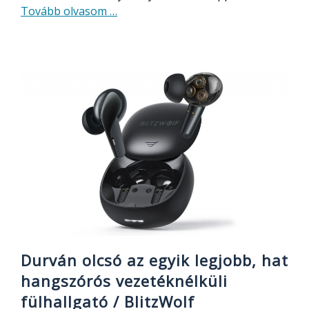
about
Tovább olvasom
…
4K
Android
TV
okosító
teszt
–
tökéletes,
mindent
streaminget
támogat,
magyar
nyelvű,
erős
hardverrel
Durván olcsó az egyik legjobb, hat
hangszórós vezetéknélküli
fülhallgató / BlitzWolf