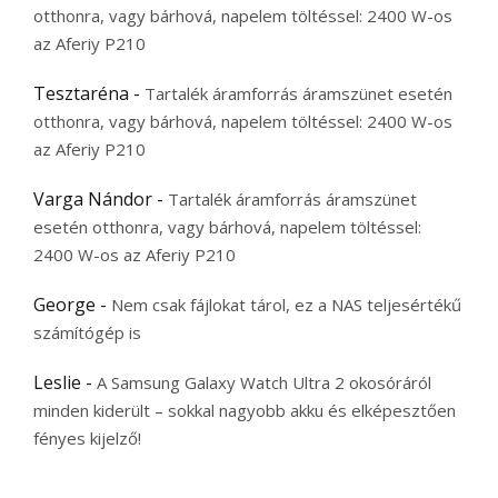
otthonra, vagy bárhová, napelem töltéssel: 2400 W-os
az Aferiy P210
Tesztaréna
-
Tartalék áramforrás áramszünet esetén
otthonra, vagy bárhová, napelem töltéssel: 2400 W-os
az Aferiy P210
Varga Nándor
-
Tartalék áramforrás áramszünet
esetén otthonra, vagy bárhová, napelem töltéssel:
2400 W-os az Aferiy P210
George
-
Nem csak fájlokat tárol, ez a NAS teljesértékű
számítógép is
Leslie
-
A Samsung Galaxy Watch Ultra 2 okosóráról
minden kiderült – sokkal nagyobb akku és elképesztően
fényes kijelző!