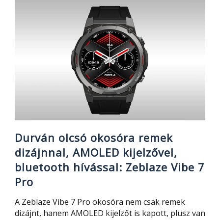
2023
április
29.-
én:
a
nyeremény
egy
fejhallgató
és
egy
töltő
adapter
Durván olcsó okosóra remek
dizájnnal, AMOLED kijelzővel,
bluetooth hívással: Zeblaze Vibe 7
Pro
A Zeblaze Vibe 7 Pro okosóra nem csak remek
dizájnt, hanem AMOLED kijelzőt is kapott, plusz van