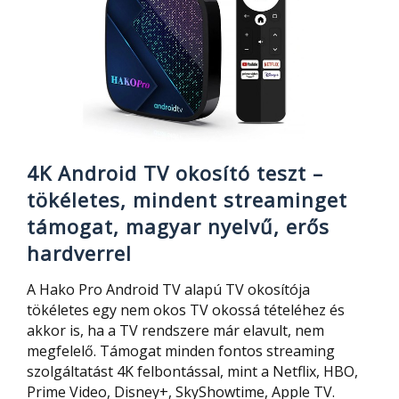
4K Android TV okosító teszt –
tökéletes, mindent streaminget
támogat, magyar nyelvű, erős
hardverrel
A Hako Pro Android TV alapú TV okosítója
tökéletes egy nem okos TV okossá tételéhez és
akkor is, ha a TV rendszere már elavult, nem
megfelelő. Támogat minden fontos streaming
szolgáltatást 4K felbontással, mint a Netflix, HBO,
Prime Video, Disney+, SkyShowtime, Apple TV.