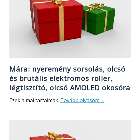
strapabíró
telefon
ütős
hardverrel,
éjjellátó
kamerával:
IIIF150
Air1
Ultra+
Mára: nyeremény sorsolás, olcsó
és brutális elektromos roller,
légtisztító, olcsó AMOLED okosóra
about
Ezek a mai tartalmak.
Tovább olvasom
…
Mára:
nyeremény
sorsolás,
olcsó
és