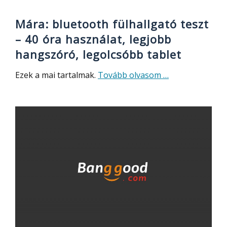
C80
Mára: bluetooth fülhallgató teszt
– 40 óra használat, legjobb
hangszóró, legolcsóbb tablet
about
Ezek a mai tartalmak.
Tovább olvasom
…
Mára:
bluetooth
fülhallgató
teszt
–
40
óra
használat,
legjobb
hangszóró,
legolcsóbb
tablet