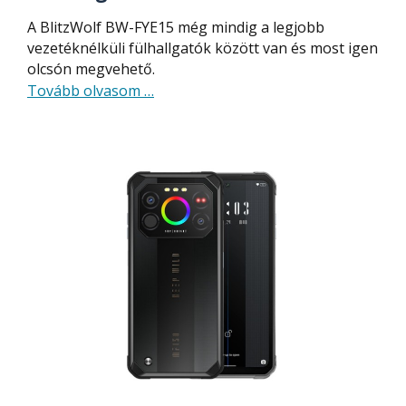
A BlitzWolf BW-FYE15 még mindig a legjobb
vezetéknélküli fülhallgatók között van és most igen
olcsón megvehető.
about
Tovább olvasom
…
Durván
olcsó
az
egyik
legjobb,
hat
hangszórós
vezetéknélküli
fülhallgató
/
BlitzWolf