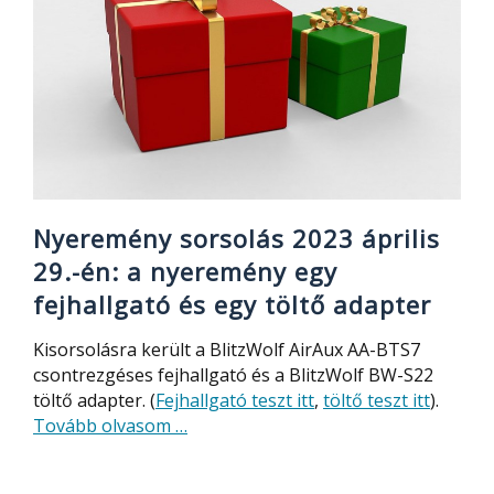
brutális
elektromos
roller,
légtisztító,
olcsó
AMOLED
okosóra
Nyeremény sorsolás 2023 április
29.-én: a nyeremény egy
fejhallgató és egy töltő adapter
Kisorsolásra került a BlitzWolf AirAux AA-BTS7
csontrezgéses fejhallgató és a BlitzWolf BW-S22
töltő adapter. (
Fejhallgató teszt itt
,
töltő teszt itt
).
about
Tovább olvasom
…
Nyeremény
sorsolás