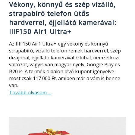
Vékony, könnyű és szép vízálló,
strapabíró telefon ütős
hardverrel, éjjellátó kamerával:
IIIF150 Air1 Ultra+
Az IIIF150 Air1 Ultra+ egy vékony és könnyű
strapabíró, vízálló telefon remek hardverrel, szép
dizájnnal, éjjellátó kamerával. Global, nemzetközi
változat, vagyis van magyar nyelv, Google Play és
B20 is. A termék oldalon lévő kupont igényelve
most csak 117 000 Ft, amiben már a vám is benne
van.
about
Tovább olvasom
…
Vékony,
könnyű
és
szép
vízálló,