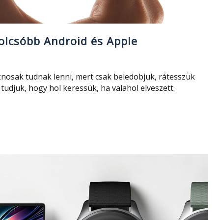
olcsóbb Android és Apple
osak tudnak lenni, mert csak beledobjuk, rátesszük
tudjuk, hogy hol keressük, ha valahol elveszett.
ő