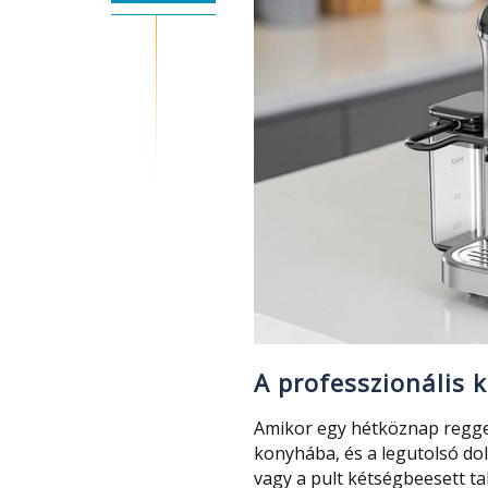
A professzionális 
Amikor egy hétköznap reggel
konyhába, és a legutolsó do
vagy a pult kétségbeesett ta