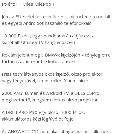
Ft-ért: HillMiles MilePop 1
Jön az EU-s életkor-ellenőrzés – mi történik a rootolt
és egyedi Androidot használó telefonokkal?
19 000 Ft-ért, egy soundbar árán adják ezt a
kipróbált Ultimea TV hangrendszert
Reklám jelent meg a BMW-k kijelzőjén – tényleg erre
tartanak az internetre kötött autók?
Friss tech: látványos okos kijelző, olcsó projektor
nagy fényerővel, izmos roller, Xiaomi hírek
2200 ANSI Lumen és Android TV: a DESS C5Pro
megfizethető, mégsem tipikus olcsó projektor
A DRILLPRO P30 egy olcsó, 7000 Ft-os,
akkumulátoros kézi légfúvó öt fejjel
Az ANGWATT CS1 nem akar átlagos városi rollernek