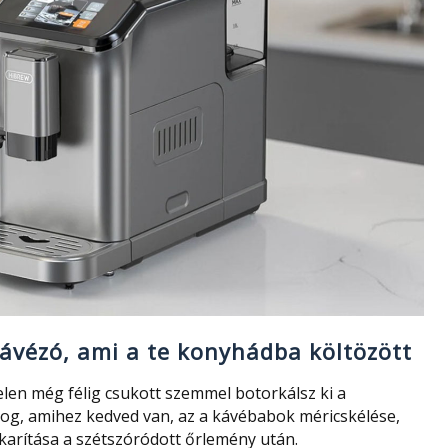
kávézó, ami a te konyhádba költözött
en még félig csukott szemmel botorkálsz ki a
log, amihez kedved van, az a kávébabok méricskélése,
karítása a szétszóródott őrlemény után.