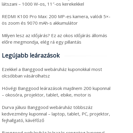
látszani – 1000 W-os, 11″-os kerekekkel
REDMI K100 Pro Max: 200 MP-es kamera, valódi 5×-
ös zoom és 9070 mAh-s akkumulátor
Milyen lesz az időjárás? Ez az okos időjárás állomás
előre megmondja, elég rá egy pillantás
Legújabb leárazások
Ezekkel a Banggood webáruház kuponokkal most
olcsóbban vásárolhatsz
Hóvégi Banggood leárazások majdnem 200 kuponnal
– okosóra, projektor, tablet, ebike, motor is
Durva júliusi Banggood webáruház többszáz
kedvezmény kuponnal – laptop, tablet, PC, projektor,
fejhallgató, kávéfőző
Banggood webáruház leárazás rengeteg kuponnal –