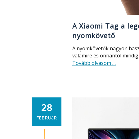
A Xiaomi Tag a leg
nyomkövető
A nyomkövetők nagyon haszn
valamire és onnantól mindig 
about
Tovább olvasom
…
A
Xiaomi
Tag
a
legolcsóbb
28
Android
és
FEBRUáR
Apple
nyomkövet