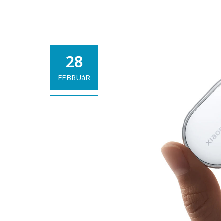
A
Xiaomi
Electric
Scooter
6
28
öt
változatba
FEBRUáR
érkezett:
Lite,
Alap,
Pro,
Max,
Ultra