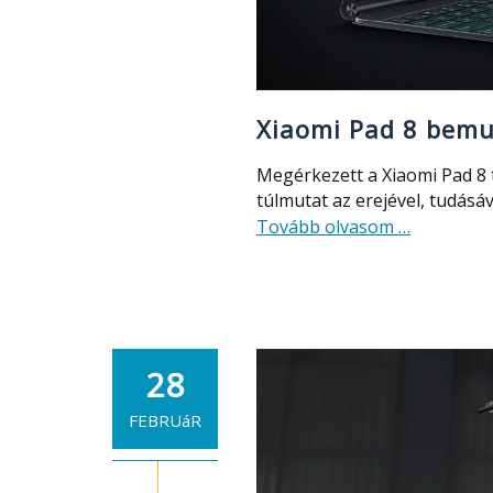
Xiaomi Pad 8 bemut
Megérkezett a Xiaomi Pad 8 t
túlmutat az erejével, tudásá
about
Tovább olvasom
…
Xiaomi
Pad
8
bemutató
–
28
az
izmos
FEBRUáR
tablet,
ami