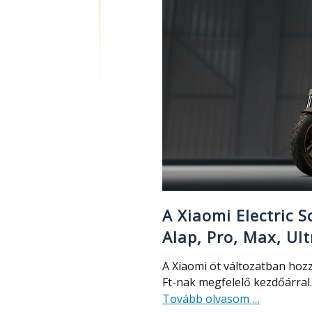
laptop
is
A Xiaomi Electric S
Alap, Pro, Max, Ult
A Xiaomi öt változatban hozz
Ft-nak megfelelő kezdőárral.
about
Tovább olvasom
…