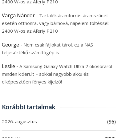
2400 W-os az Aferiy P210
Varga Nándor
-
Tartalék áramforrás áramszünet
esetén otthonra, vagy bárhová, napelem töltéssel:
2400 W-os az Aferiy P210
George
-
Nem csak fájlokat tárol, ez a NAS
teljesértékű számítógép is
Leslie
-
A Samsung Galaxy Watch Ultra 2 okosóráról
minden kiderült – sokkal nagyobb akku és
elképesztően fényes kijelző!
Korábbi tartalmak
2026. augusztus
(96)