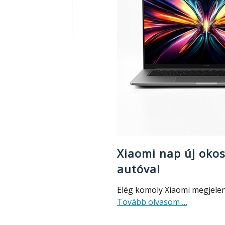
Xiaomi nap új okos
autóval
Elég komoly Xiaomi megjelené
about
Tovább olvasom
…
Xiaomi