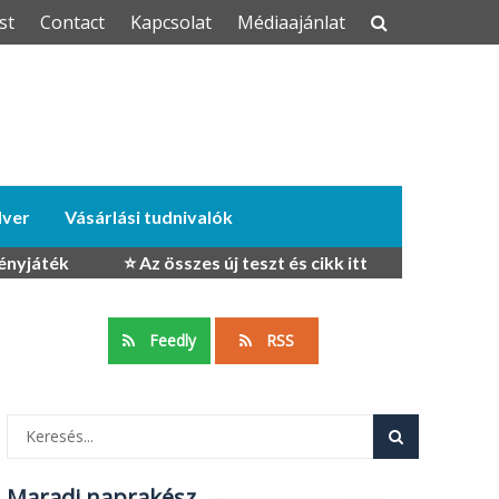
st
Contact
Kapcsolat
Médiaajánlat
dver
Vásárlási tudnivalók
ényjáték
⭐ Az összes új teszt és cikk itt
Feedly
RSS
Maradj naprakész