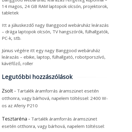
14 magos, 24 GB RAM laptopok olcsón, projektorok,
tabletek
Itt a júliuskezdő nagy Banggood webáruház leárazás
– drága laptopok olcsón, TV hangszórók, fülhallgatók,
PC-k, stb.
Június végére itt egy nagy Banggood webáruház
leárazás – ebike, laptop, fülhallgató, robotporszívó,
kávéfőző, roller
Legutóbbi hozzászólások
Zsolt
-
Tartalék áramforrás áramszünet esetén
otthonra, vagy bárhová, napelem töltéssel: 2400 W-
os az Aferiy P210
Tesztaréna
-
Tartalék áramforrás áramszünet
esetén otthonra, vagy bárhová, napelem töltéssel: