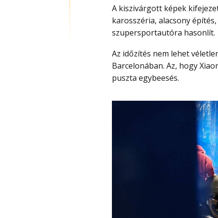
A kiszivárgott képek kifejezetten agresszív formát mutatnak: széles, izmos
karosszéria, alacsony építés,
szupersportautóra hasonlít.
Az időzítés nem lehet véletlen, mert a Mobile World Congress március elején indul
Barcelonában. Az, hogy Xiaom
puszta egybeesés.