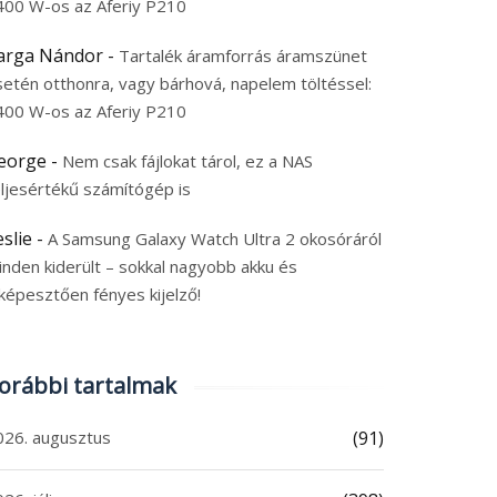
400 W-os az Aferiy P210
arga Nándor
-
Tartalék áramforrás áramszünet
setén otthonra, vagy bárhová, napelem töltéssel:
400 W-os az Aferiy P210
eorge
-
Nem csak fájlokat tárol, ez a NAS
eljesértékű számítógép is
eslie
-
A Samsung Galaxy Watch Ultra 2 okosóráról
inden kiderült – sokkal nagyobb akku és
képesztően fényes kijelző!
orábbi tartalmak
026. augusztus
(91)