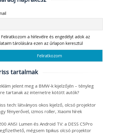
ail
Feliratkozom a hírlevélre és engedélyt adok az
ataim tárolására ezen az űrlapon keresztül
riss tartalmak
eklám jelent meg a BMW-k kijelzőjén – tényleg
re tartanak az internetre kötött autók?
iss tech: látványos okos kijelző, olcsó projektor
gy fényerővel, izmos roller, Xiaomi hírek
200 ANSI Lumen és Android TV: a DESS C5Pro
egfizethető, mégsem tipikus olcsó projektor