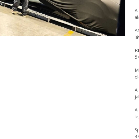
A
ak
A
l
R
5
Mi
e
A
ja
A
l
Sp
4