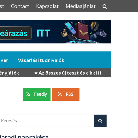
st
Contact
Kapcsolat
Médiaajánlat
dver
Vásárlási tudnivalók
ényjáték
⭐ Az összes új teszt és cikk itt
Feedly
RSS
aradj naprakész