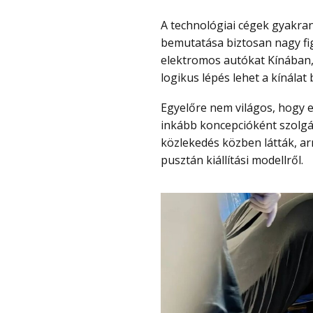
A technológiai cégek gyakran készülnek meglepetésekkel az MWC-re, és egy autó
bemutatása biztosan nagy fig
elektromos autókat Kínában,
logikus lépés lehet a kínálat
Egyelőre nem világos, hogy ez a modell valóban sorozatgyártásba kerül-e, vagy
inkább koncepcióként szolgá
közlekedés közben látták, ar
pusztán kiállítási modellről.