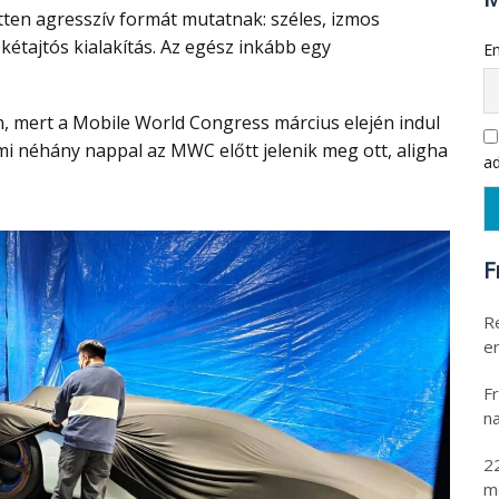
 kétajtós kialakítás. Az egész inkább egy
Em
i néhány nappal az MWC előtt jelenik meg ott, aligha
ad
F
R
er
Fr
na
2
m