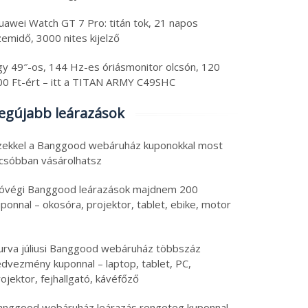
uawei Watch GT 7 Pro: titán tok, 21 napos
emidő, 3000 nites kijelző
gy 49″-os, 144 Hz-es óriásmonitor olcsón, 120
00 Ft-ért – itt a TITAN ARMY C49SHC
egújabb leárazások
zekkel a Banggood webáruház kuponokkal most
lcsóbban vásárolhatsz
óvégi Banggood leárazások majdnem 200
ponnal – okosóra, projektor, tablet, ebike, motor
urva júliusi Banggood webáruház többszáz
edvezmény kuponnal – laptop, tablet, PC,
ojektor, fejhallgató, kávéfőző
anggood webáruház leárazás rengeteg kuponnal –