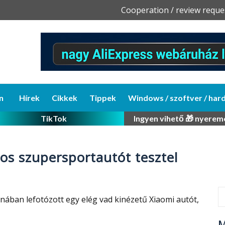
Skip
Cooperation / review reque
to
content
n
Hírek
Cikkek
Tippek
Windows / szoftver / har
TikTok
Ingyen vihető 🎁 nyerem
tos szupersportautót tesztel
nában lefotózott egy elég vad kinézetű Xiaomi autót,
M