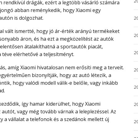
2
ajongó abban reménykedik, hogy Xiaomi egy
autón is dolgozhat.
2
2
sonyabb áron, és ha ezt a megközelítést az autók
jelentősen átalakíthatná a sportautók piacát,
2
éve elérhetővé a teljesítményt.
20
gyértelműen bizonyítják, hogy az autó létezik, a
tik, hogy valódi modell válik-e belőle, vagy inkább
20
ad.
2
 autót, vagy még tovább várnak a leleplezéssel. Az
y a vállalat a telefonok és a szedánok mellett új
20