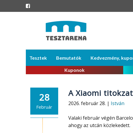
Skip
Tesztek
Bemutatók
Kedvezmény, kupo
to
content
Kuponok
A Xiaomi titokza
28
2026. február 28. |
István
Február
Valaki február végén Barcelo
ahogy az utcán közlekedett.