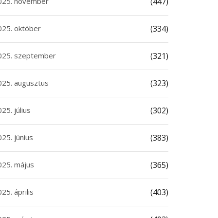
025. november
(447)
025. október
(334)
025. szeptember
(321)
025. augusztus
(323)
25. július
(302)
25. június
(383)
025. május
(365)
25. április
(403)