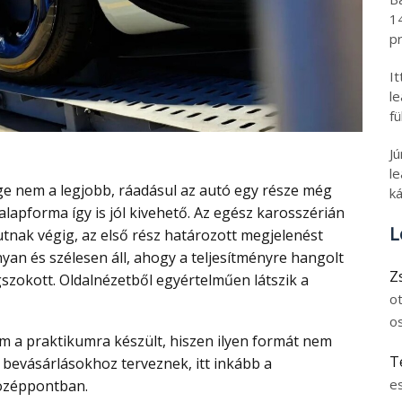
1
pr
I
l
fü
J
le
ká
lapforma így is jól kivehető. Az egész karosszérián
L
tnak végig, az első rész határozott megjelenést
yan és szélesen áll, ahogy a teljesítményre hangolt
Z
zokott. Oldalnézetből egyértelműen látszik a
o
o
T
bevásárlásokhoz terveznek, itt inkább a
e
középpontban.