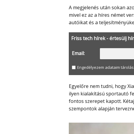
A megjelenés után sokan azonnal a Nürburgring köridőkről kezdtek beszélni,
mivel ez az a híres német ve
autóikat és a teljesítményüket
Friss tech hírek - értesülj hí
Email:
Engedélyezem adataim tárolás
Egyelőre nem tudni, hogy Xiaomi valóban pályára viszi-e ott ezt a modellt, de egy
ilyen kialakítású sportautó f
fontos szerepet kapott. Kéta
szempontok alapján tervezn