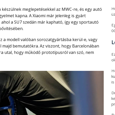
H
üz
yelmet kapna. A Xiaomi már jelenleg is gyárt
 ahol a SU7 szedán már kapható, így egy sportautó
E
 bővítésében.
0
L
l majd bemutatókra. Az viszont, hogy Barcelonában
ra utal, hogy működő prototípusról van szó, nem
E
o
H
ku
is
D
k
pr
B