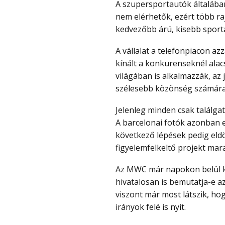
A szupersportautók általában rendkívül drágák, ezért a legtöbb vásárló számára
nem elérhetők, ezért több r
kedvezőbb árú, kisebb sport
A vállalat a telefonpiacon azzal vált ismertté, hogy jó ár-érték arányú termékeket
kínált a konkurenseknél alac
világában is alkalmazzák, az 
szélesebb közönség számára t
Jelenleg minden csak találgatás, amíg Xiaomi hivatalosan nem erősíti meg a terveit.
A barcelonai fotók azonban e
következő lépések pedig eldön
figyelemfelkeltő projekt mar
Az MWC már napokon belül kezdődik, így hamar kiderülhet, hogy Xiaomi
hivatalosan is bemutatja-e az
viszont már most látszik, hog
irányok felé is nyit.