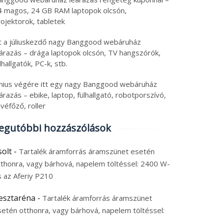
4 magos, 24 GB RAM laptopok olcsón,
ojektorok, tabletek
tt a júliuskezdő nagy Banggood webáruház
eárazás – drága laptopok olcsón, TV hangszórók,
lhallgatók, PC-k, stb.
únius végére itt egy nagy Banggood webáruház
árazás – ebike, laptop, fülhallgató, robotporszívó,
véfőző, roller
egutóbbi hozzászólások
solt
-
Tartalék áramforrás áramszünet esetén
tthonra, vagy bárhová, napelem töltéssel: 2400 W-
s az Aferiy P210
esztaréna
-
Tartalék áramforrás áramszünet
setén otthonra, vagy bárhová, napelem töltéssel: