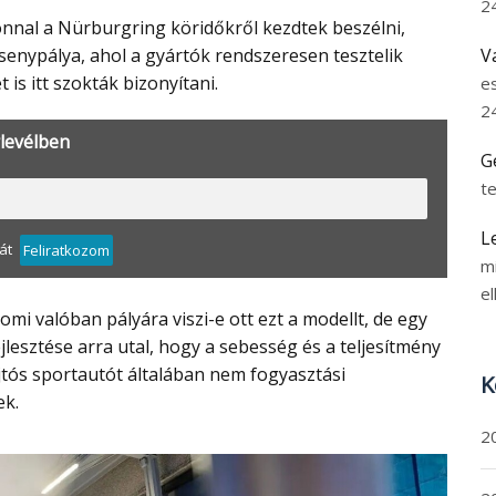
2
V
rsenypálya, ahol a gyártók rendszeresen tesztelik
 is itt szokták bizonyítani.
e
2
rlevélben
G
t
L
át
Feliratkozom
m
el
ejlesztése arra utal, hogy a sebesség és a teljesítmény
jtós sportautót általában nem fogyasztási
K
ek.
2