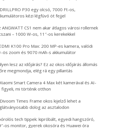
 DRILLPRO P30 egy olcsó, 7000 Ft-os,
kumulátoros kézi légfúvó öt fejjel
z ANGWATT CS1 nem akar átlagos városi rollernek
átszani – 1000 W-os, 11″-os kerekekkel
EDMI K100 Pro Max: 200 MP-es kamera, valódi
×-ös zoom és 9070 mAh-s akkumulátor
lyen lesz az időjárás? Ez az okos időjárás állomás
lőre megmondja, elég rá egy pillantás
 Xiaomi Smart Camera 4 Max két kamerával és AI-
l figyeli, mi történik otthon
 Divoom Times Frame okos kijelző lehet a
eglátványosabb dolog az asztalodon
órolós tech tippek: kipróbált, egyedi hangszóró,
9″-os monitor, gyerek okosóra és Huawei óra