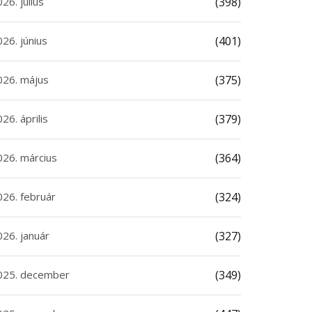
26. július
(398)
26. június
(401)
026. május
(375)
26. április
(379)
026. március
(364)
026. február
(324)
026. január
(327)
025. december
(349)