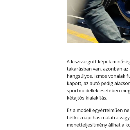
A kiszivárgott képek minősége nem a legjobb, ráadásul az autó egy része még
takarásban van, azonban az a
hangsúlyos, izmos vonalak fu
kapott, az autó pedig alacson
sportmodellek esetében megs
kétajtós kialakítás.
Ez a modell egyértelműen nem a praktikumra készült, hiszen ilyen formát nem
hétköznapi használatra vagy 
menetteljesítmény állhat a 