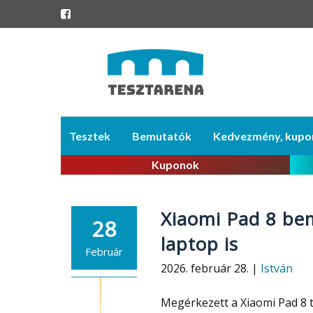
Skip
Tesztek
Bemutatók
Kedvezmény, kupo
to
content
Kuponok
Xiaomi Pad 8 bem
28
laptop is
Február
2026. február 28. |
István
Megérkezett a Xiaomi Pad 8 t