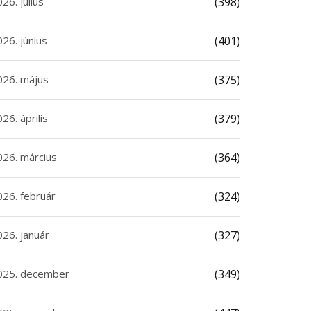
26. július
(398)
26. június
(401)
026. május
(375)
26. április
(379)
026. március
(364)
026. február
(324)
026. január
(327)
025. december
(349)