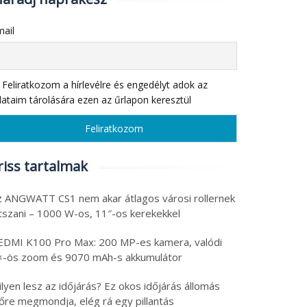
ail
Feliratkozom a hírlevélre és engedélyt adok az
ataim tárolására ezen az űrlapon keresztül
riss tartalmak
z ANGWATT CS1 nem akar átlagos városi rollernek
átszani – 1000 W-os, 11″-os kerekekkel
EDMI K100 Pro Max: 200 MP-es kamera, valódi
×-ös zoom és 9070 mAh-s akkumulátor
lyen lesz az időjárás? Ez okos időjárás állomás
lőre megmondja, elég rá egy pillantás