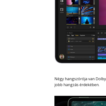
Négy hangszórója van Dolby Atmos támogatással, Hi-Res audio minősítéssel a
jobb hangzás érdekében.