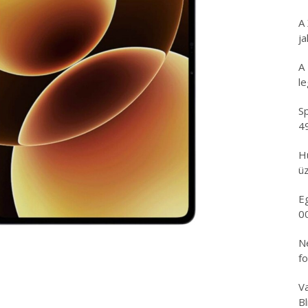
A
ja
A
l
Sp
4
H
üz
E
0
N
f
Va
B