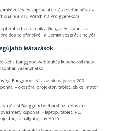
yomkövetés és kapcsolattartás telefon nélkül –
zt kínálja a ZTE Watch K2 Pro gyerekóra
zeptemberben eltűnik a Google Assistant az
droidos telefonokról, a Gemini veszi át a helyét
egújabb leárazások
zekkel a Banggood webáruház kuponokkal most
lcsóbban vásárolhatsz
óvégi Banggood leárazások majdnem 200
ponnal – okosóra, projektor, tablet, ebike, motor
urva júliusi Banggood webáruház többszáz
edvezmény kuponnal – laptop, tablet, PC,
ojektor, fejhallgató, kávéfőző
anggood webáruház leárazás rengeteg kuponnal –