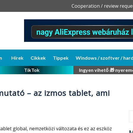
Skip
Cooperation / review reque
to
content
n
Hírek
Cikkek
Tippek
Windows / szoftver / har
TikTok
Ingyen vihető 🎁 nyerem
utató – az izmos tablet, ami
ablet global, nemzetközi változata és ez az eszköz
M