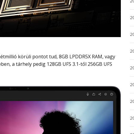
20
20
2
20
en, a tárhely pedig 128GB UFS 3.1-től 256GB UFS
2
2
2
2