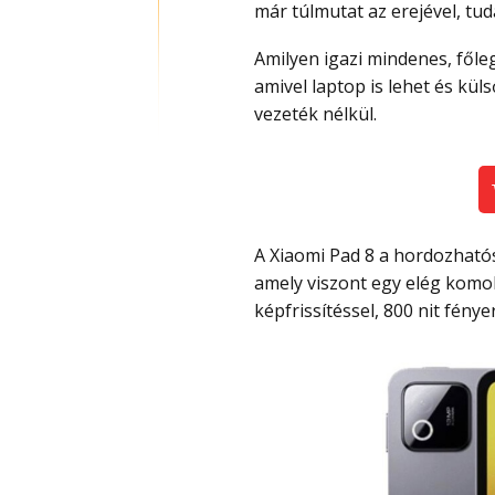
már túlmutat az erejével, tu
Amilyen igazi mindenes, főleg, hogy jelenleg ingyen jár hozzá billentyűzet is,
amivel laptop is lehet és küls
vezeték nélkül.
A Xiaomi Pad 8 a hordozhatóság jegyében készült a 11.2″ méretű kijelzőjével,
amely viszont egy elég komol
képfrissítéssel, 800 nit fény