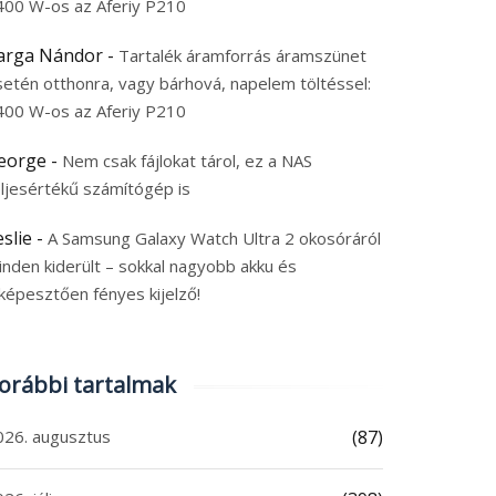
400 W-os az Aferiy P210
arga Nándor
-
Tartalék áramforrás áramszünet
setén otthonra, vagy bárhová, napelem töltéssel:
400 W-os az Aferiy P210
eorge
-
Nem csak fájlokat tárol, ez a NAS
eljesértékű számítógép is
eslie
-
A Samsung Galaxy Watch Ultra 2 okosóráról
inden kiderült – sokkal nagyobb akku és
képesztően fényes kijelző!
orábbi tartalmak
026. augusztus
(87)