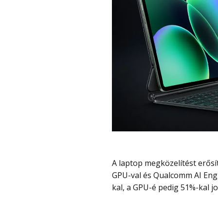
A laptop megközelítést erősíti a Qualcommy Snapdragon 8s Gen 4 chip az Adreno
GPU-val és Qualcomm AI Engin
kal, a GPU-é pedig 51%-kal j