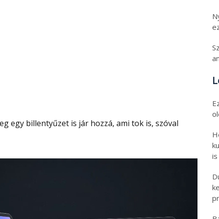
N
e
S
an
L
E
o
H
ku
is
D
k
pr
B