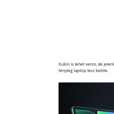
Külön is lehet venni, de jelenleg egy billentyűzet is jár hozzá, ami tok is, szóval
tényleg laptop lesz belőle.