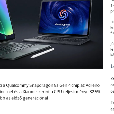
1
pr
I
l
fü
J
le
ká
L
Z
o
o
e-nel és a Xiaomi szerint a CPU teljesítménye 32.5%-
obb az előző generációnál.
T
e