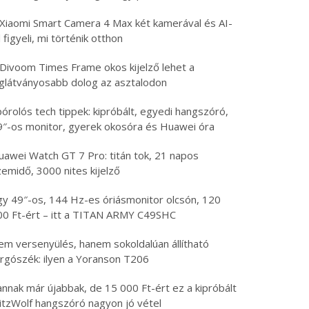
 Xiaomi Smart Camera 4 Max két kamerával és AI-
l figyeli, mi történik otthon
 Divoom Times Frame okos kijelző lehet a
eglátványosabb dolog az asztalodon
órolós tech tippek: kipróbált, egyedi hangszóró,
9″-os monitor, gyerek okosóra és Huawei óra
uawei Watch GT 7 Pro: titán tok, 21 napos
emidő, 3000 nites kijelző
gy 49″-os, 144 Hz-es óriásmonitor olcsón, 120
00 Ft-ért – itt a TITAN ARMY C49SHC
em versenyülés, hanem sokoldalúan állítható
orgószék: ilyen a Yoranson T206
nnak már újabbak, de 15 000 Ft-ért ez a kipróbált
litzWolf hangszóró nagyon jó vétel