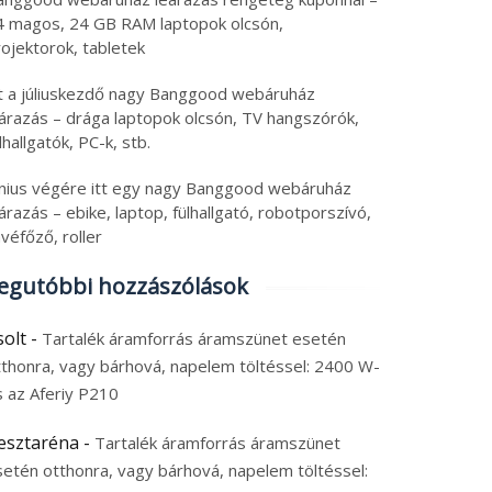
4 magos, 24 GB RAM laptopok olcsón,
ojektorok, tabletek
tt a júliuskezdő nagy Banggood webáruház
eárazás – drága laptopok olcsón, TV hangszórók,
lhallgatók, PC-k, stb.
únius végére itt egy nagy Banggood webáruház
árazás – ebike, laptop, fülhallgató, robotporszívó,
véfőző, roller
egutóbbi hozzászólások
solt
-
Tartalék áramforrás áramszünet esetén
tthonra, vagy bárhová, napelem töltéssel: 2400 W-
s az Aferiy P210
esztaréna
-
Tartalék áramforrás áramszünet
setén otthonra, vagy bárhová, napelem töltéssel: