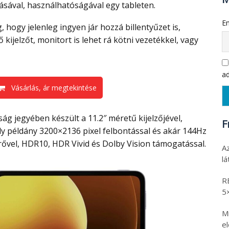
dásával, használhatóságával egy tableten.
Em
ő kijelzőt, monitort is lehet rá kötni vezetékkel, vagy
ad
Vásárlás, ár megtekintése
F
y példány 3200×2136 pixel felbontással és akár 144Hz
erővel, HDR10, HDR Vivid és Dolby Vision támogatással.
A
l
R
5
Mi
e