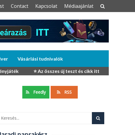
st
Contact
Kapcsolat
Médiaajánlat
dver
Vásárlási tudnivalók
ényjáték
⭐ Az összes új teszt és cikk itt
Feedly
RSS
aradj naprakész