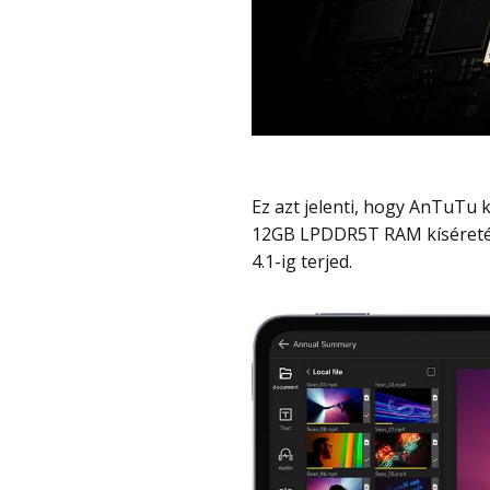
Ez azt jelenti, hogy AnTuTu kétmillió körüli pontot tud, 8GB LPDDR5X RAM, vagy
12GB LPDDR5T RAM kíséretéb
4.1-ig terjed.