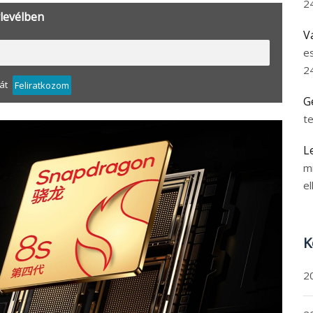
2
rlevélben
V
e
2
át
Feliratkozom
G
t
L
m
el
K
2