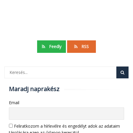
Feedly
RSS
Maradj naprakész
Email
Feliratkozom a hírlevélre és engedélyt adok az adataim
tárolására ezen az űrlapon keresztül