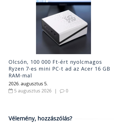
E
k
20
Olcsón, 100 000 Ft-ért nyolcmagos
Ryzen 7-es mini PC-t ad az Acer 16 GB
RAM-mal
2026. augusztus 5.
5 augusztus 2026
|
0
Vélemény, hozzászólás?