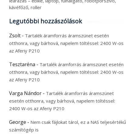
leárazás – ebike, laptop, fülhallgató, robotporszívó,
kávéfőző, roller
Legutóbbi hozzászólások
Zsolt
-
Tartalék áramforrás áramszünet esetén
otthonra, vagy bárhová, napelem töltéssel: 2400 W-os
az Aferiy P210
Tesztaréna
-
Tartalék áramforrás áramszünet esetén
otthonra, vagy bárhová, napelem töltéssel: 2400 W-os
az Aferiy P210
Varga Nándor
-
Tartalék áramforrás áramszünet
esetén otthonra, vagy bárhová, napelem töltéssel:
2400 W-os az Aferiy P210
George
-
Nem csak fájlokat tárol, ez a NAS teljesértékű
számítógép is