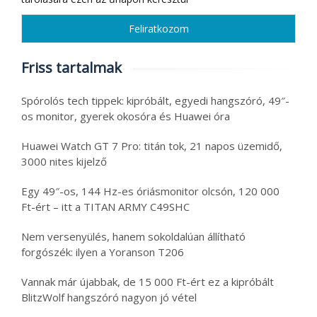
Friss tartalmak
Spórolós tech tippek: kipróbált, egyedi hangszóró, 49″-
os monitor, gyerek okosóra és Huawei óra
Huawei Watch GT 7 Pro: titán tok, 21 napos üzemidő,
3000 nites kijelző
Egy 49″-os, 144 Hz-es óriásmonitor olcsón, 120 000
Ft-ért – itt a TITAN ARMY C49SHC
Nem versenyülés, hanem sokoldalúan állítható
forgószék: ilyen a Yoranson T206
Vannak már újabbak, de 15 000 Ft-ért ez a kipróbált
BlitzWolf hangszóró nagyon jó vétel