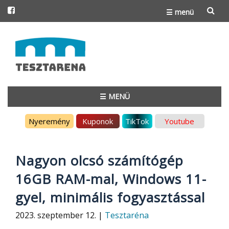
☰ menü
Skip
to
content
☰ MENÜ
Skip
Nyeremény
Kuponok
TikTok
Youtube
to
content
Nagyon olcsó számítógép
16GB RAM-mal, Windows 11-
gyel, minimális fogyasztással
2023. szeptember 12. |
Tesztaréna