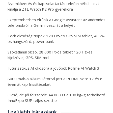
Nyomkövetés és kapcsolattartás telefon nélkül – ezt
kínálja a ZTE Watch K2 Pro gyerekóra
Szeptemberben eltűnik a Google Assistant az androidos
telefonokról, a Gemini veszi át a helyét
Tech olcsóság tippek: 120 Hz-es GPS SIM tablet, 40 W-
os hangszóró, power bank
Szokatlanul olcsó, 28 000 Ft-os tablet 120 Hz-es
kijelzővel, GPS, SIM-mel
Futurisztikus AI okosóra a jövőből: Rollme AI Watch 3
8000 mAh-s akkumulátorral jött a REDMI Note 17 és 6
éven át kap frissítéseket
Olcsó, de jól felszerelt: 44 000 Ft a 190 kg-ig terhelhető
InnoExpo SUP teljes szettje
Legújabb leárazások