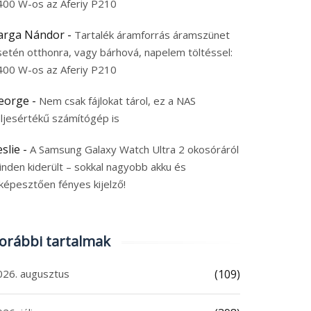
400 W-os az Aferiy P210
arga Nándor
-
Tartalék áramforrás áramszünet
setén otthonra, vagy bárhová, napelem töltéssel:
400 W-os az Aferiy P210
eorge
-
Nem csak fájlokat tárol, ez a NAS
eljesértékű számítógép is
eslie
-
A Samsung Galaxy Watch Ultra 2 okosóráról
inden kiderült – sokkal nagyobb akku és
képesztően fényes kijelző!
orábbi tartalmak
026. augusztus
(109)