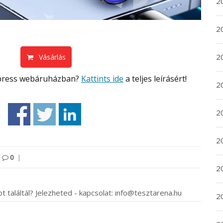
2
2
2
Vásárlás
Express webáruházban?
Kattints ide
a teljes leírásért!
2
20
20
0
|
2
t találtál? Jelezheted - kapcsolat: info@tesztarena.hu
20