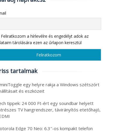
ail
Feliratkozom a hírlevélre és engedélyt adok az
ataim tárolására ezen az űrlapon keresztül
riss tartalmak
 miniToggle egy helyre rakja a Windows szétszórt
állításait és eszközeit
ech tippek: 24 000 Ft-ért egy soundbar helyett
atrészes TV hangrendszer, távirányítós etetőhajó,
EDMI
otorola Edge 70 Neo: 6.3″-os kompakt telefon