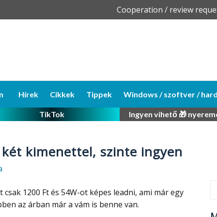
Skip
Cooperation / review reque
to
content
n
Hírek
Cikkek
Tippek
Windows / szoftver / har
TikTok
Ingyen vihető 🎁 nyerem
 két kimenettel, szinte ingyen
a
t csak 1200 Ft és 54W-ot képes leadni, ami már egy
 Ebben az árban már a vám is benne van.
M