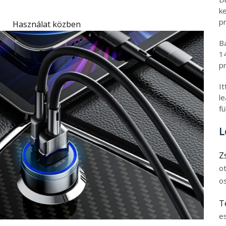
k
pr
Használat közben
B
1
pr
I
l
fü
L
Z
o
o
T
e