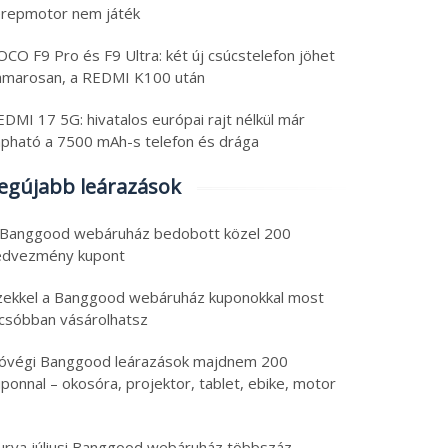
erepmotor nem játék
CO F9 Pro és F9 Ultra: két új csúcstelefon jöhet
amarosan, a REDMI K100 után
DMI 17 5G: hivatalos európai rajt nélkül már
apható a 7500 mAh-s telefon és drága
egújabb leárazások
 Banggood webáruház bedobott közel 200
edvezmény kupont
zekkel a Banggood webáruház kuponokkal most
lcsóbban vásárolhatsz
óvégi Banggood leárazások majdnem 200
ponnal – okosóra, projektor, tablet, ebike, motor
urva júliusi Banggood webáruház többszáz