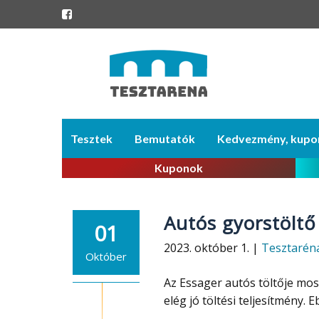
Skip
Tesztek
Bemutatók
Kedvezmény, kupo
to
content
Kuponok
Autós gyorstöltő
01
2023. október 1. |
Tesztarén
Október
Az Essager autós töltője mos
elég jó töltési teljesítmény.