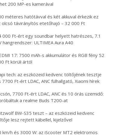
öhet 200 MP-es kamerával
00 méteres hatótávval és két akkuval érkezik ez
 olcsó távirányítós etetőhajó – 32 000 Ft
4 000 Ft-ért egy soundbar helyett hatrészes, 7.1
V hangrendszer: ULTIMEA Aura A40
EDMI 17: 7500 mAh-s akkumulátor és RGB fény 52
0 Ft körüli ártól
api tech: az eszközeid kedvenc töltőjének tesztje
 7700 Ft-ért LDAC, ANC fülhallgató, Xiaomi hírek
lcsón, 7700 Ft-ért LDAC, ANC és 10 órás üzemidő:
ipróbáltuk a realme Buds T200-at
litzwolf BW-S35 teszt – az eszközeid kedvenc
ltője lesz rejtett kábellel, kijelzővel
0 km/h és 3000 W: az iScooter MT2 elektromos