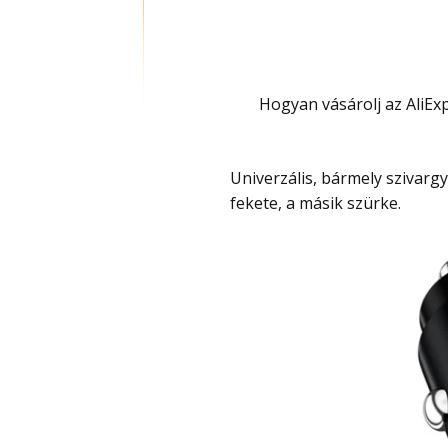
Hogyan vásárolj az Ali
Univerzális, bármely szivargyújtóval használható és két változata van, az egyik
fekete, a másik szürke.