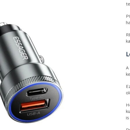
t
PO
h
RE
k
L
A
k
E
o
H
ku
is
D