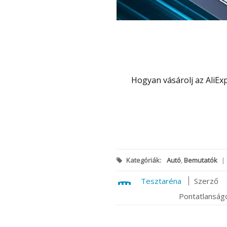
Hogyan vásárolj az Ali
Kategóriák:
Autó
,
Bemutatók
|
Tesztaréna
Szerző
Pontatlanságo