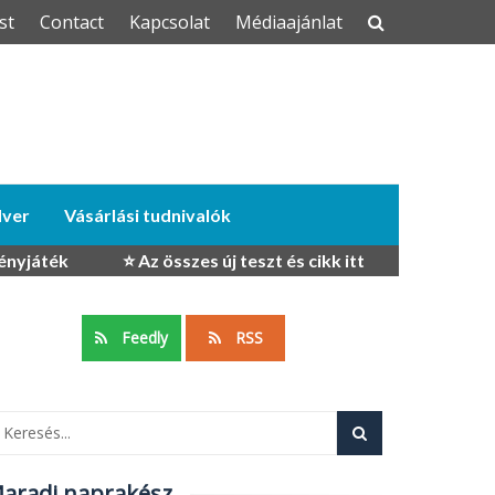
st
Contact
Kapcsolat
Médiaajánlat
dver
Vásárlási tudnivalók
ényjáték
⭐ Az összes új teszt és cikk itt
Feedly
RSS
aradj naprakész