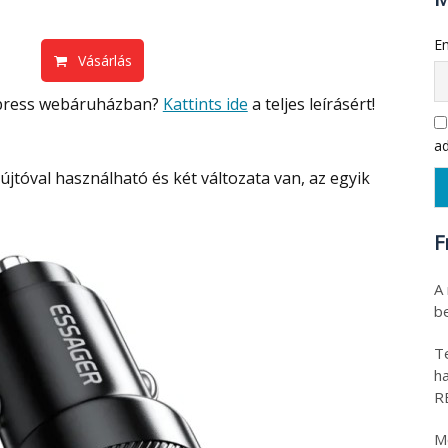
Em
Vásárlás
Express webáruházban?
Kattints ide
a teljes leírásért!
ad
F
A
be
T
h
R
M