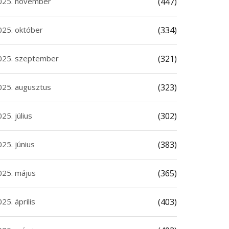
025. november
(447)
025. október
(334)
025. szeptember
(321)
025. augusztus
(323)
25. július
(302)
25. június
(383)
025. május
(365)
25. április
(403)