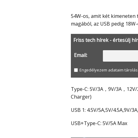
54W-os, amit két kimeneten tud leadni és a Type-C 36W-ot is képes kiadni
magából, az USB pedig 18W-
Friss tech hírek - értesülj hí
Email:
Engedélyezem adataim tárolás
Type-C: 5V/3A，9V/3A，12V/2.5A,20V/1.5A(Support Quick Charge 3.0& PD 3.0 Fast
Charger)
USB 1: 4.5V/5A,5V/4.5A,9V/
USB+Type-C: 5V/5A Max