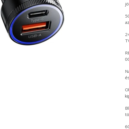
j
5
az
2
T
R
00
N
és
O
k
B
tö
6