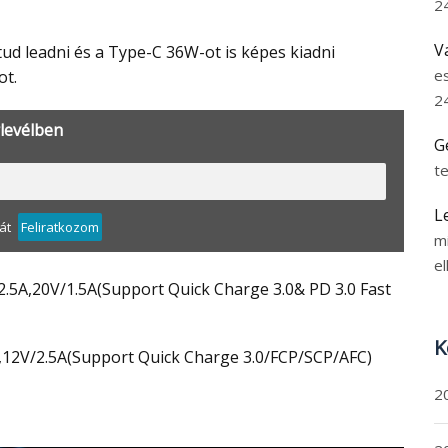
2
V
e
ot.
2
rlevélben
G
t
L
át
Feliratkozom
m
el
K
3A,12V/2.5A(Support Quick Charge 3.0/FCP/SCP/AFC)
2