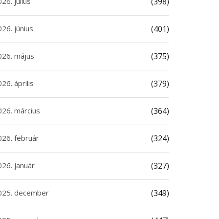
26. július
(398)
26. június
(401)
026. május
(375)
26. április
(379)
026. március
(364)
026. február
(324)
026. január
(327)
025. december
(349)