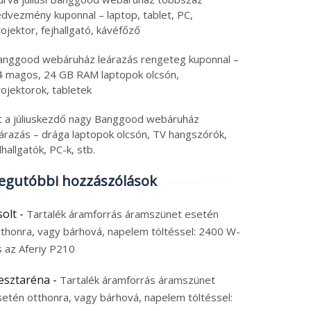
edvezmény kuponnal – laptop, tablet, PC,
ojektor, fejhallgató, kávéfőző
anggood webáruház leárazás rengeteg kuponnal –
4 magos, 24 GB RAM laptopok olcsón,
ojektorok, tabletek
tt a júliuskezdő nagy Banggood webáruház
eárazás – drága laptopok olcsón, TV hangszórók,
lhallgatók, PC-k, stb.
egutóbbi hozzászólások
solt
-
Tartalék áramforrás áramszünet esetén
tthonra, vagy bárhová, napelem töltéssel: 2400 W-
s az Aferiy P210
esztaréna
-
Tartalék áramforrás áramszünet
setén otthonra, vagy bárhová, napelem töltéssel: