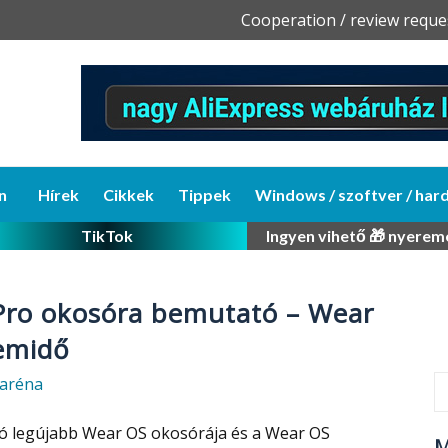
Skip
Cooperation / review reque
to
content
n
Hírek
Cikkek
Tippek
Windows / szoftver / har
TikTok
Ingyen vihető 🎁 nyerem
Pro okosóra bemutató – Wear
emidő
aréna
tó legújabb Wear OS okosórája és a Wear OS
M