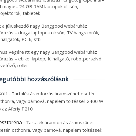
4 magos, 24 GB RAM laptopok olcsón,
ojektorok, tabletek
tt a júliuskezdő nagy Banggood webáruház
eárazás – drága laptopok olcsón, TV hangszórók,
lhallgatók, PC-k, stb.
únius végére itt egy nagy Banggood webáruház
árazás – ebike, laptop, fülhallgató, robotporszívó,
véfőző, roller
egutóbbi hozzászólások
solt
-
Tartalék áramforrás áramszünet esetén
tthonra, vagy bárhová, napelem töltéssel: 2400 W-
s az Aferiy P210
esztaréna
-
Tartalék áramforrás áramszünet
setén otthonra, vagy bárhová, napelem töltéssel: