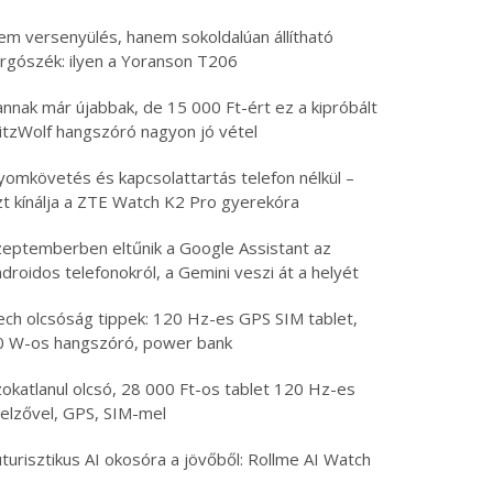
em versenyülés, hanem sokoldalúan állítható
orgószék: ilyen a Yoranson T206
nnak már újabbak, de 15 000 Ft-ért ez a kipróbált
litzWolf hangszóró nagyon jó vétel
yomkövetés és kapcsolattartás telefon nélkül –
zt kínálja a ZTE Watch K2 Pro gyerekóra
zeptemberben eltűnik a Google Assistant az
droidos telefonokról, a Gemini veszi át a helyét
ech olcsóság tippek: 120 Hz-es GPS SIM tablet,
0 W-os hangszóró, power bank
zokatlanul olcsó, 28 000 Ft-os tablet 120 Hz-es
jelzővel, GPS, SIM-mel
turisztikus AI okosóra a jövőből: Rollme AI Watch