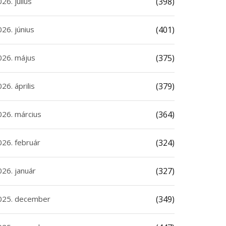
26. július
(398)
26. június
(401)
026. május
(375)
26. április
(379)
026. március
(364)
026. február
(324)
026. január
(327)
025. december
(349)