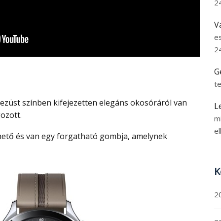
2
V
e
2
G
t
L
ozott.
m
el
K
2