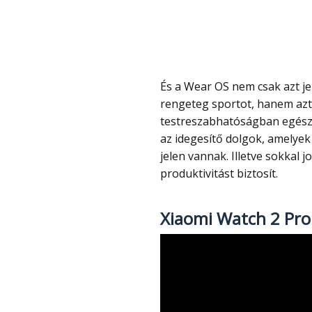
És a Wear OS nem csak azt jelenti, hogy alkalmazások telepíthetők, támogat
rengeteg sportot, hanem azt
testreszabhatóságban egésze
az idegesítő dolgok, amelye
jelen vannak. Illetve sokkal
produktivitást biztosít.
Xiaomi Watch 2 Pr