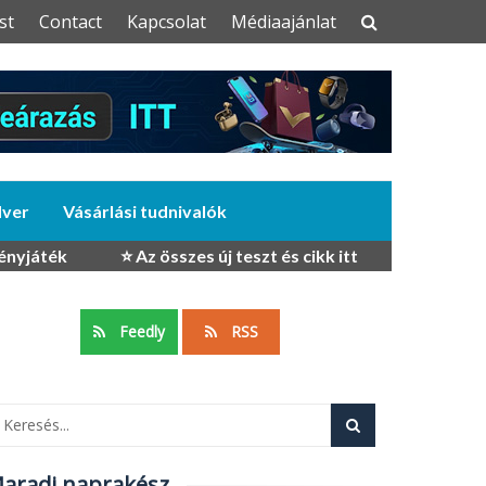
st
Contact
Kapcsolat
Médiaajánlat
dver
Vásárlási tudnivalók
ényjáték
⭐ Az összes új teszt és cikk itt
Feedly
RSS
aradj naprakész