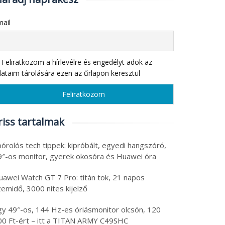
ail
Feliratkozom a hírlevélre és engedélyt adok az
ataim tárolására ezen az űrlapon keresztül
riss tartalmak
órolós tech tippek: kipróbált, egyedi hangszóró,
9″-os monitor, gyerek okosóra és Huawei óra
uawei Watch GT 7 Pro: titán tok, 21 napos
emidő, 3000 nites kijelző
gy 49″-os, 144 Hz-es óriásmonitor olcsón, 120
00 Ft-ért – itt a TITAN ARMY C49SHC