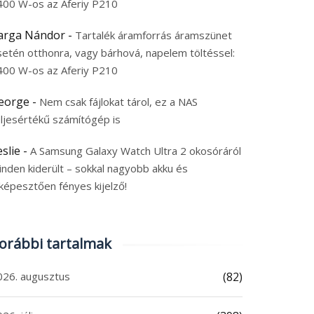
400 W-os az Aferiy P210
arga Nándor
-
Tartalék áramforrás áramszünet
setén otthonra, vagy bárhová, napelem töltéssel:
400 W-os az Aferiy P210
eorge
-
Nem csak fájlokat tárol, ez a NAS
eljesértékű számítógép is
eslie
-
A Samsung Galaxy Watch Ultra 2 okosóráról
inden kiderült – sokkal nagyobb akku és
képesztően fényes kijelző!
orábbi tartalmak
026. augusztus
(82)