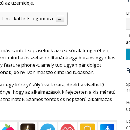
ú az üzemideje.
Em
alom - kattints a gombra
ad
írni, mintha összehasonlítanánk egy buta és egy okos
y feature phone-t, amely tud ugyan pár dolgot
F
fonok, de nyilván messze elmarad tudásban.
Sp
4
lőnye, hogy az alkalmazások kifejezetten a kis méretű
 használhatók. Számos fontos és népszerű alkalmazás
H
üz
E
0