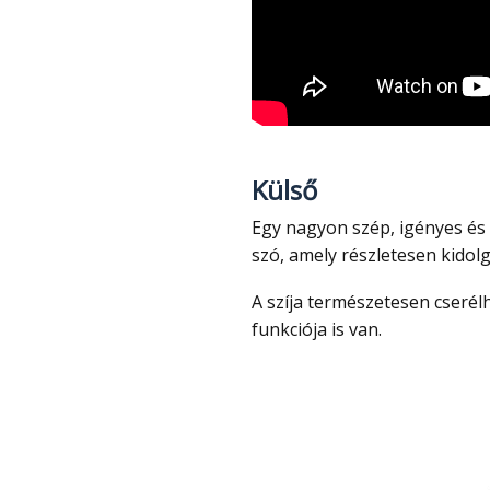
Külső
Egy nagyon szép, igényes és ezüst színben kifejezetten elegáns okosóráról van
szó, amely részletesen kidolg
A szíja természetesen cserélhető és van egy forgatható gombja, amelynek
funkciója is van.