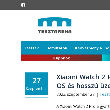
Skip
Tesztek
Bemutatók
Kedvezmény, kupo
to
content
Kuponok
Xiaomi Watch 2 
27
OS és hosszú üz
Szeptember
2023. szeptember 27. |
Teszt
A Xiaomi Watch 2 Pro a gyár