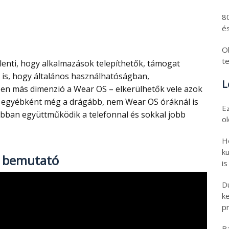
8
és
Ol
t
 is, hogy általános használhatóságban,
L
n más dimenzió a Wear OS – elkerülhetők vele azok
k egyébként még a drágább, nem Wear OS óráknál is
E
 jobban együttműködik a telefonnal és sokkal jobb
o
H
ku
o bemutató
is
D
k
pr
B