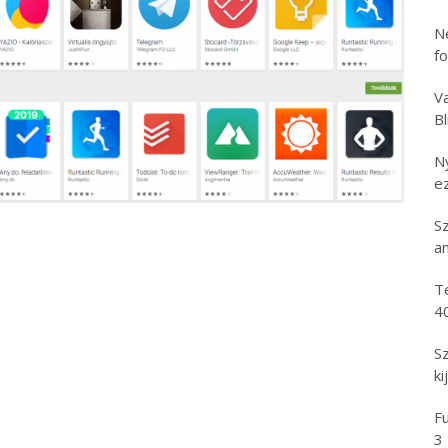
N
f
Va
B
N
e
S
an
T
4
S
ki
Fu
3