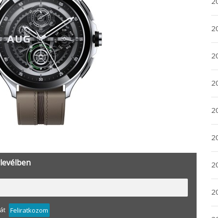
20
20
2
20
2
2
rlevélben
2
2
át
Feliratkozom