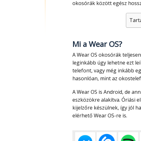
okosórák között egész hossz
Tart
Mi a Wear OS?
A Wear OS okosórák teljesen más szintet képviselnek az okosórák tengerében,
leginkább úgy lehetne ezt le
telefont, vagy még inkább eg
hasonlóan, mint az okostele
A Wear OS is Android, de annak egy könnyűsúlyú változata, direkt a viselhető
eszközökre alakítva. Óriási e
kijelzőre készülnek, így jól
elérhető Wear OS-re is.