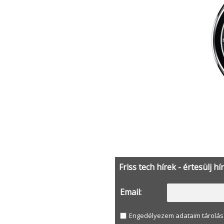
Friss tech hírek - értesülj hí
Email:
Engedélyezem adataim tárolás