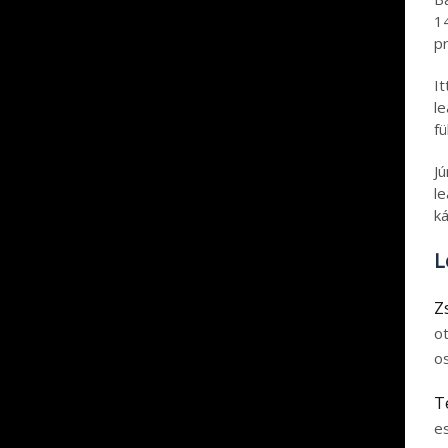
1
pr
I
l
fü
J
le
ká
L
Z
o
o
T
e