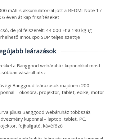
000 mAh-s akkumulátorral jött a REDMI Note 17
 6 éven át kap frissítéseket
csó, de jól felszerelt: 44 000 Ft a 190 kg-ig
erhelhető InnoExpo SUP teljes szettje
egújabb leárazások
zekkel a Banggood webáruház kuponokkal most
lcsóbban vásárolhatsz
óvégi Banggood leárazások majdnem 200
ponnal – okosóra, projektor, tablet, ebike, motor
urva júliusi Banggood webáruház többszáz
edvezmény kuponnal – laptop, tablet, PC,
ojektor, fejhallgató, kávéfőző
anggood webáruház leárazás rengeteg kuponnal –