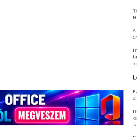
T
H
A 
C
Fr
ta
m
L
E
o
H
ku
is