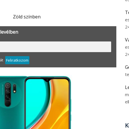
T
Zöld színben
e
2
rlevélben
V
e
2
át
Feliratkozom
G
t
L
m
el
K