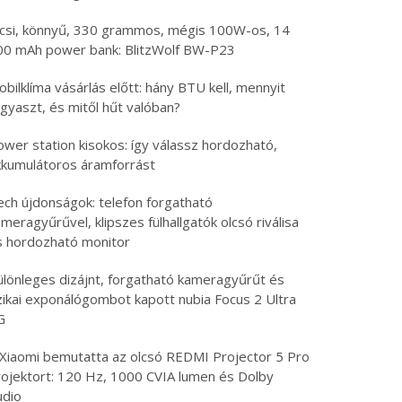
icsi, könnyű, 330 grammos, mégis 100W-os, 14
00 mAh power bank: BlitzWolf BW-P23
bilklíma vásárlás előtt: hány BTU kell, mennyit
gyaszt, és mitől hűt valóban?
ower station kisokos: így válassz hordozható,
kkumulátoros áramforrást
ech újdonságok: telefon forgatható
meragyűrűvel, klipszes fülhallgatók olcsó riválisa
s hordozható monitor
ülönleges dizájnt, forgatható kameragyűrűt és
izikai exponálógombot kapott nubia Focus 2 Ultra
G
 Xiaomi bemutatta az olcsó REDMI Projector 5 Pro
rojektort: 120 Hz, 1000 CVIA lumen és Dolby
udio