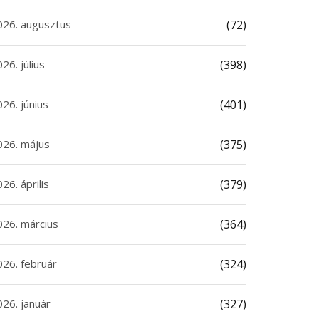
026. augusztus
(72)
26. július
(398)
26. június
(401)
026. május
(375)
26. április
(379)
026. március
(364)
026. február
(324)
026. január
(327)