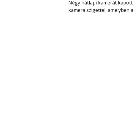
Négy hátlapi kamerát kapott hátul, nem annyira intenzíven látványos kör alakú
kamera szigettel, amelyben az