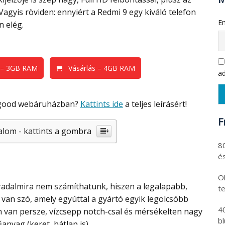
agyis röviden: ennyiért a Redmi 9 egy kiváló telefon
Em
n elég.
 – 3GB RAM
Vásárlás – 4GB RAM
ad
nggood webáruházban?
Kattints ide
a teljes leírásért!
F
alom - kattints a gombra
8
és
Ol
t
van szó, amely egyúttal a gyártó egyik legolcsóbb
4
en van persze, vízcsepp notch-csal és mérsékelten nagy
b
nyag (keret, hátlap is).