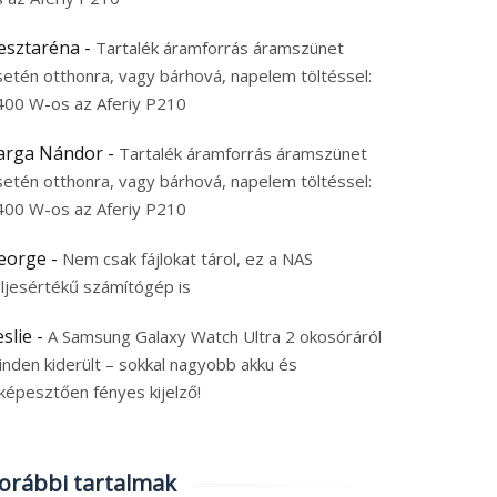
esztaréna
-
Tartalék áramforrás áramszünet
setén otthonra, vagy bárhová, napelem töltéssel:
400 W-os az Aferiy P210
arga Nándor
-
Tartalék áramforrás áramszünet
setén otthonra, vagy bárhová, napelem töltéssel:
400 W-os az Aferiy P210
eorge
-
Nem csak fájlokat tárol, ez a NAS
eljesértékű számítógép is
eslie
-
A Samsung Galaxy Watch Ultra 2 okosóráról
inden kiderült – sokkal nagyobb akku és
képesztően fényes kijelző!
orábbi tartalmak