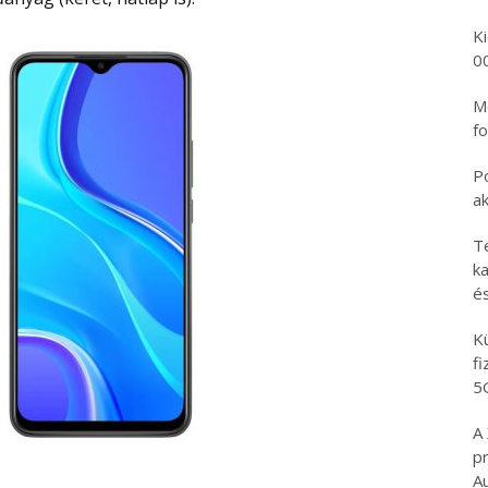
K
0
Mo
fo
P
a
T
ka
é
K
f
5
A
p
A