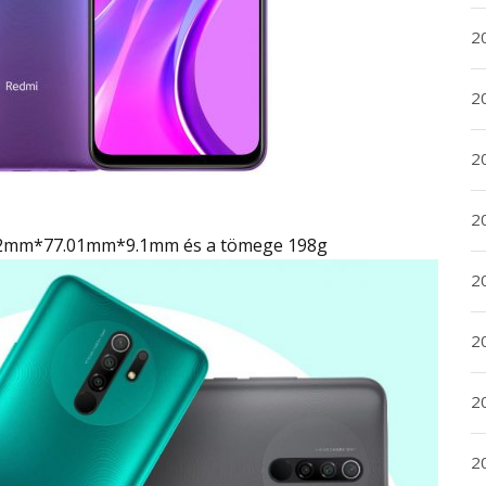
2
2
2
2
.32mm*77.01mm*9.1mm és a tömege 198g
2
20
20
2