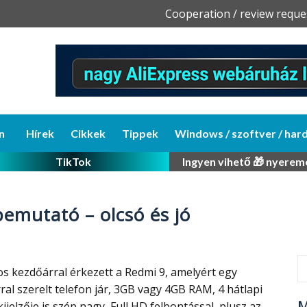
Skip
Cooperation / review reque
to
content
n
Hírek
Cikkek
Tippek
Windows / szoftver / har
TikTok
Ingyen vihető 🎁 nyerem
emutató – olcsó és jó
-os kezdőárral érkezett a Redmi 9, amelyért egy
al szerelt telefon jár, 3GB vagy 4GB RAM, 4 hátlapi
M
ijelzője is szép nagy, Full HD felbontással, plusz az