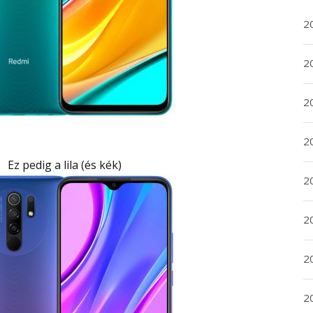
2
20
20
2
Ez pedig a lila (és kék)
20
2
2
2