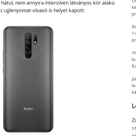
D
k
 ujjlenyomat-olvasó is helyet kapott.
pr
B
1
pr
I
l
fü
J
le
ká
L
Z
o
o