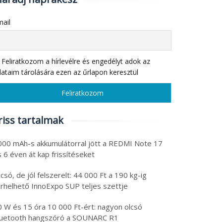
ail
Feliratkozom a hírlevélre és engedélyt adok az
ataim tárolására ezen az űrlapon keresztül
riss tartalmak
000 mAh-s akkumulátorral jött a REDMI Note 17
 6 éven át kap frissítéseket
csó, de jól felszerelt: 44 000 Ft a 190 kg-ig
erhelhető InnoExpo SUP teljes szettje
0 W és 15 óra 10 000 Ft-ért: nagyon olcsó
luetooth hangszóró a SOUNARC R1