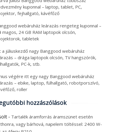
urva júliusi Banggood webáruház többszáz
edvezmény kuponnal – laptop, tablet, PC,
ojektor, fejhallgató, kávéfőző
anggood webáruház leárazás rengeteg kuponnal –
4 magos, 24 GB RAM laptopok olcsón,
ojektorok, tabletek
tt a júliuskezdő nagy Banggood webáruház
eárazás – drága laptopok olcsón, TV hangszórók,
lhallgatók, PC-k, stb.
únius végére itt egy nagy Banggood webáruház
árazás – ebike, laptop, fülhallgató, robotporszívó,
véfőző, roller
egutóbbi hozzászólások
solt
-
Tartalék áramforrás áramszünet esetén
tthonra, vagy bárhová, napelem töltéssel: 2400 W-
s az Aferiy P210