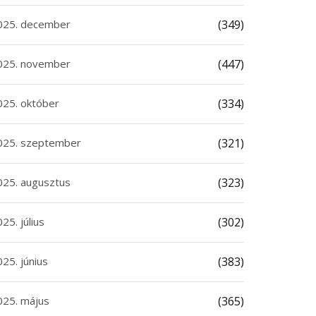
025. december
(349)
025. november
(447)
025. október
(334)
025. szeptember
(321)
025. augusztus
(323)
25. július
(302)
25. június
(383)
025. május
(365)