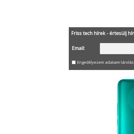
Friss tech hírek - értesülj hí
Email:
Engedélyezem adataim tárolás