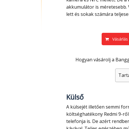
akkumulátor is méretesebb. V
lett és sokak számára teljese
Vásárlás
Hogyan vásárolj a Ba
Tart
Külső
A külsejét illetően semmi forradalmira nem számíthatunk, hiszen a legalapabb,
költséghatékony Redmi 9-ről 
telefonja is. De azért rendb
kávával. Teljes egészében műa