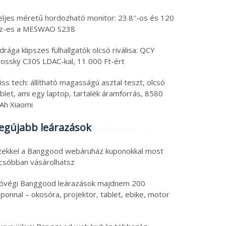
eljes méretű hordozható monitor: 23.8″-os és 120
z-es a MESWAO S238
drága klipszes fülhallgatók olcsó riválisa: QCY
rossky C30S LDAC-kal, 11 000 Ft-ért
iss tech: állítható magasságú asztal teszt, olcsó
blet, ami egy laptop, tartalék áramforrás, 8580
Ah Xiaomi
egújabb leárazások
zekkel a Banggood webáruház kuponokkal most
lcsóbban vásárolhatsz
óvégi Banggood leárazások majdnem 200
ponnal – okosóra, projektor, tablet, ebike, motor