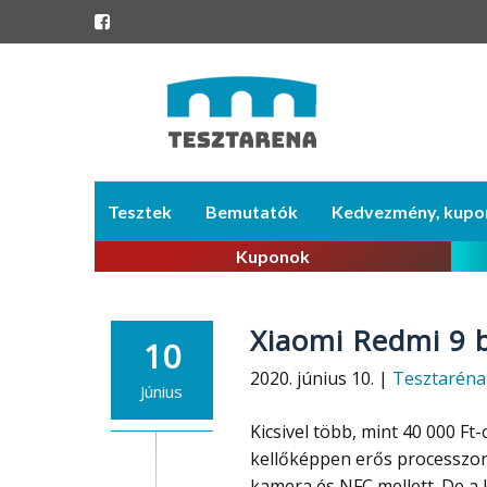
Skip
Tesztek
Bemutatók
Kedvezmény, kupo
to
content
Kuponok
Xiaomi Redmi 9 b
10
2020. június 10. |
Tesztaréna
Június
Kicsivel több, mint 40 000 Ft
kellőképpen erős processzorr
kamera és NFC mellett. De a k