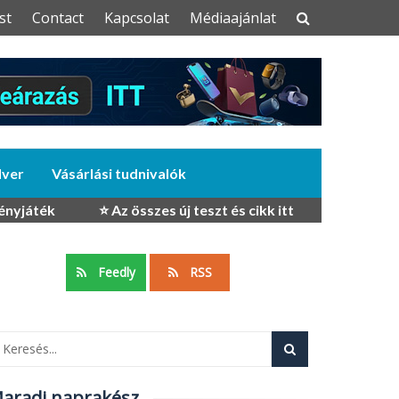
st
Contact
Kapcsolat
Médiaajánlat
dver
Vásárlási tudnivalók
ényjáték
⭐ Az összes új teszt és cikk itt
Feedly
RSS
aradj naprakész