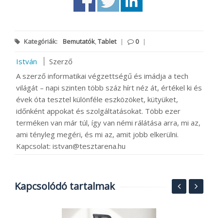
Kategóriák:
Bemutatók
,
Tablet
|
0
|
István
Szerző
A szerző informatikai végzettségű és imádja a tech
világát – napi szinten több száz hírt néz át, értékel ki és
évek óta tesztel különféle eszközöket, kütyüket,
időnként appokat és szolgáltatásokat. Több ezer
terméken van már túl, így van némi rálátása arra, mi az,
ami tényleg megéri, és mi az, amit jobb elkerülni.
Kapcsolat: istvan@tesztarena.hu
Kapcsolódó tartalmak