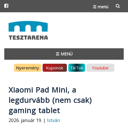
☰ menü
Skip
to
content
☰ MENÜ
Skip
Nyeremény
Kuponok
TikTok
Youtube
to
content
Xiaomi Pad Mini, a
legdurvább (nem csak)
gaming tablet
2026. január 19. |
István