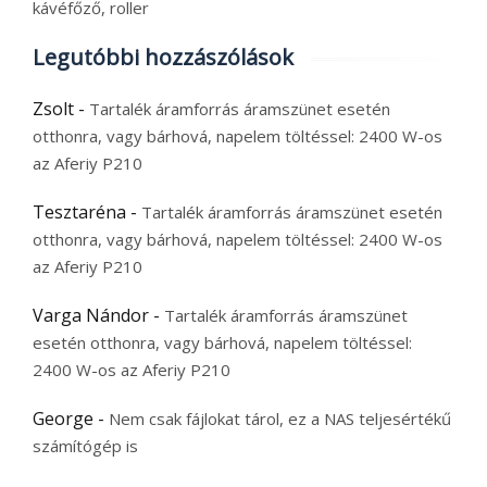
kávéfőző, roller
Legutóbbi hozzászólások
Zsolt
-
Tartalék áramforrás áramszünet esetén
otthonra, vagy bárhová, napelem töltéssel: 2400 W-os
az Aferiy P210
Tesztaréna
-
Tartalék áramforrás áramszünet esetén
otthonra, vagy bárhová, napelem töltéssel: 2400 W-os
az Aferiy P210
Varga Nándor
-
Tartalék áramforrás áramszünet
esetén otthonra, vagy bárhová, napelem töltéssel:
2400 W-os az Aferiy P210
George
-
Nem csak fájlokat tárol, ez a NAS teljesértékű
számítógép is