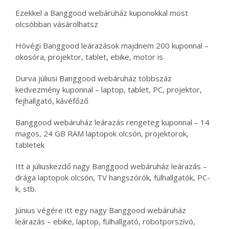
Ezekkel a Banggood webáruház kuponokkal most
olcsóbban vásárolhatsz
Hóvégi Banggood leárazások majdnem 200 kuponnal –
okosóra, projektor, tablet, ebike, motor is
Durva júliusi Banggood webáruház többszáz
kedvezmény kuponnal – laptop, tablet, PC, projektor,
fejhallgató, kávéfőző
Banggood webáruház leárazás rengeteg kuponnal – 14
magos, 24 GB RAM laptopok olcsón, projektorok,
tabletek
Itt a júliuskezdő nagy Banggood webáruház leárazás –
drága laptopok olcsón, TV hangszórók, fülhallgatók, PC-
k, stb.
Június végére itt egy nagy Banggood webáruház
leárazás – ebike, laptop, fülhallgató, robotporszívó,