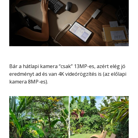
Bár a hátlapi kamera “csak” 13MP-es, azért elég jó
eredményt ad és van 4K videórögzítés is (az előlapi
kamera 8MP-es).