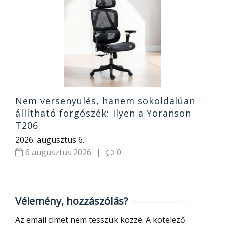
N
t
K
2
Nem versenyülés, hanem sokoldalúan
állítható forgószék: ilyen a Yoranson
T206
2026. augusztus 6.
6 augusztus 2026
|
0
Vélemény, hozzászólás?
Az email címet nem tesszük közzé.
A kötelező