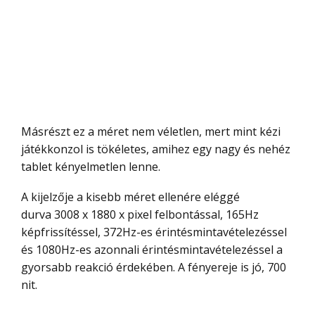
Másrészt ez a méret nem véletlen, mert mint kézi
játékkonzol is tökéletes, amihez egy nagy és nehéz
tablet kényelmetlen lenne.
A kijelzője a kisebb méret ellenére eléggé
durva 3008 x 1880 x pixel felbontással, 165Hz
képfrissítéssel, 372Hz-es érintésmintavételezéssel
és 1080Hz-es azonnali érintésmintavételezéssel a
gyorsabb reakció érdekében. A fényereje is jó, 700
nit.