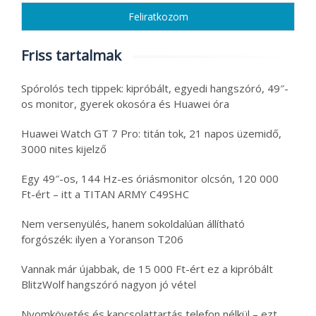
Friss tartalmak
Spórolós tech tippek: kipróbált, egyedi hangszóró, 49″-
os monitor, gyerek okosóra és Huawei óra
Huawei Watch GT 7 Pro: titán tok, 21 napos üzemidő,
3000 nites kijelző
Egy 49″-os, 144 Hz-es óriásmonitor olcsón, 120 000
Ft-ért – itt a TITAN ARMY C49SHC
Nem versenyülés, hanem sokoldalúan állítható
forgószék: ilyen a Yoranson T206
Vannak már újabbak, de 15 000 Ft-ért ez a kipróbált
BlitzWolf hangszóró nagyon jó vétel
Nyomkövetés és kapcsolattartás telefon nélkül – ezt