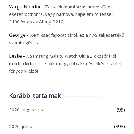
Varga Nándor
-
Tartalék áramforrás áramszünet
esetén otthonra, vagy bárhová, napelem töltéssel:
2400 W-os az Aferiy P210
George
-
Nem csak fájlokat tárol, ez a NAS teljesértékű
számítógép is
Leslie
-
A Samsung Galaxy Watch Ultra 2 okosóráról
minden kiderült – sokkal nagyobb akku és elképesztően
fényes kijelző!
Korábbi tartalmak
2026. augusztus
(99)
2026. július
(398)