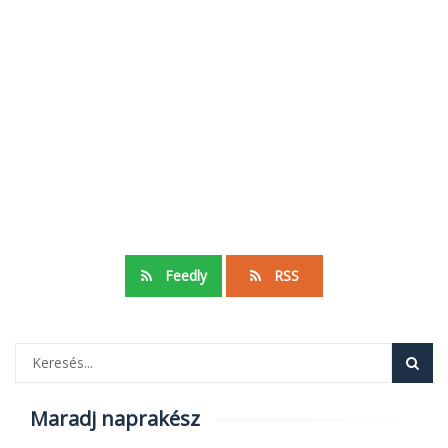
Feedly
RSS
Maradj naprakész