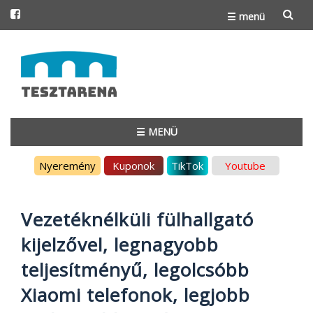
☰ menü
Skip
to
content
☰ MENÜ
Skip
Nyeremény
Kuponok
TikTok
Youtube
to
content
Vezetéknélküli fülhallgató
kijelzővel, legnagyobb
teljesítményű, legolcsóbb
Xiaomi telefonok, legjobb