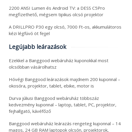
2200 ANSI Lumen és Android TV: a DESS C5Pro
megfizethető, mégsem tipikus olcsó projektor
A DRILLPRO P30 egy olcsó, 7000 Ft-os, akkumulátoros
kézi légfúvó öt fejjel
Legújabb leárazások
Ezekkel a Banggood webáruház kuponokkal most
olcsóbban vásárolhatsz
Hóvégi Banggood leárazások majdnem 200 kuponnal –
okosóra, projektor, tablet, ebike, motor is
Durva júliusi Banggood webáruház többszáz
kedvezmény kuponnal – laptop, tablet, PC, projektor,
fejhallgató, kávéfőző
Banggood webáruház leárazás rengeteg kuponnal – 14
magos, 24 GB RAM laptopok olcsón, projektorok,