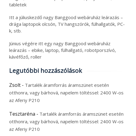
tabletek
Itt a júliuskezdő nagy Banggood webáruház leárazás –
drága laptopok olcsón, TV hangszórók, fülhallgatók, PC-
k, stb.
Június végére itt egy nagy Banggood webáruház
leárazás – ebike, laptop, fülhallgató, robotporszívó,
kávéfőző, roller
Legutóbbi hozzászólások
Zsolt
-
Tartalék áramforrás áramszünet esetén
otthonra, vagy bárhová, napelem töltéssel: 2400 W-os
az Aferiy P210
Tesztaréna
-
Tartalék áramforrás áramszünet esetén
otthonra, vagy bárhová, napelem töltéssel: 2400 W-os
az Aferiy P210