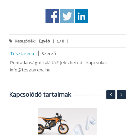
Kategóriák:
Egyéb
|
0
|
Tesztaréna
Szerző
Pontatlanságot találtál? Jelezheted - kapcsolat:
info@tesztarena.hu
Kapcsolódó tartalmak
F
p
X