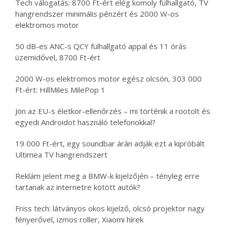
Tech válogatás: 8700 Ft-ért elég komoly fülhallgató, TV
hangrendszer minimális pénzért és 2000 W-os
elektromos motor
50 dB-es ANC-s QCY fülhallgató appal és 11 órás
üzemidővel, 8700 Ft-ért
2000 W-os elektromos motor egész olcsón, 303 000
Ft-ért: HillMiles MilePop 1
Jön az EU-s életkor-ellenőrzés – mi történik a rootolt és
egyedi Androidot használó telefonokkal?
19 000 Ft-ért, egy soundbar árán adják ezt a kipróbált
Ultimea TV hangrendszert
Reklám jelent meg a BMW-k kijelzőjén – tényleg erre
tartanak az internetre kötött autók?
Friss tech: látványos okos kijelző, olcsó projektor nagy
fényerővel, izmos roller, Xiaomi hírek