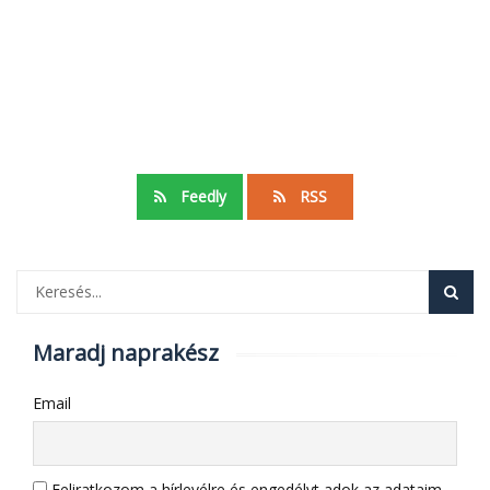
Feedly
RSS
Maradj naprakész
Email
Feliratkozom a hírlevélre és engedélyt adok az adataim