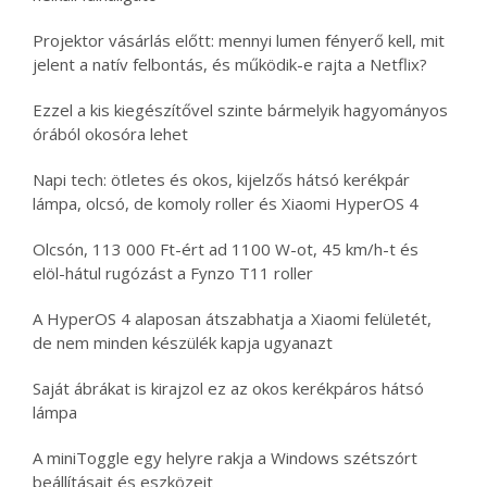
Projektor vásárlás előtt: mennyi lumen fényerő kell, mit
jelent a natív felbontás, és működik-e rajta a Netflix?
Ezzel a kis kiegészítővel szinte bármelyik hagyományos
órából okosóra lehet
Napi tech: ötletes és okos, kijelzős hátsó kerékpár
lámpa, olcsó, de komoly roller és Xiaomi HyperOS 4
Olcsón, 113 000 Ft-ért ad 1100 W-ot, 45 km/h-t és
elöl-hátul rugózást a Fynzo T11 roller
A HyperOS 4 alaposan átszabhatja a Xiaomi felületét,
de nem minden készülék kapja ugyanazt
Saját ábrákat is kirajzol ez az okos kerékpáros hátsó
lámpa
A miniToggle egy helyre rakja a Windows szétszórt
beállításait és eszközeit