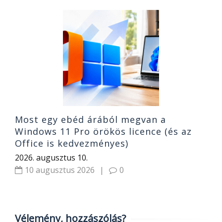
7
T
2
Most egy ebéd árából megvan a
Windows 11 Pro örökös licence (és az
Office is kedvezményes)
2026. augusztus 10.
10 augusztus 2026
|
0
Vélemény, hozzászólás?