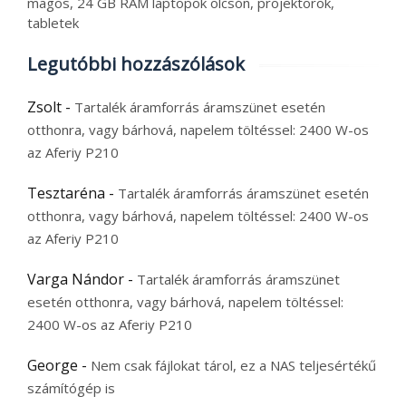
magos, 24 GB RAM laptopok olcsón, projektorok,
tabletek
Legutóbbi hozzászólások
Zsolt
-
Tartalék áramforrás áramszünet esetén
otthonra, vagy bárhová, napelem töltéssel: 2400 W-os
az Aferiy P210
Tesztaréna
-
Tartalék áramforrás áramszünet esetén
otthonra, vagy bárhová, napelem töltéssel: 2400 W-os
az Aferiy P210
Varga Nándor
-
Tartalék áramforrás áramszünet
esetén otthonra, vagy bárhová, napelem töltéssel:
2400 W-os az Aferiy P210
George
-
Nem csak fájlokat tárol, ez a NAS teljesértékű
számítógép is