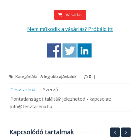
Vásárlás
Nem működik a vásárlás? Próbáld itt
Kategóriák:
A legjobb ajánlatok
|
0
|
Tesztaréna
Szerző
Pontatlanságot találtál? Jelezheted - kapcsolat:
info@tesztarena.hu
Kapcsolódó tartalmak