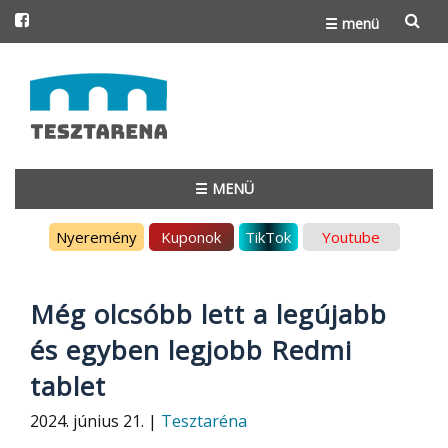
☰ menü
Skip
to
content
☰ MENÜ
Skip
Nyeremény
Kuponok
TikTok
Youtube
to
content
Még olcsóbb lett a legújabb
és egyben legjobb Redmi
tablet
2024. június 21. |
Tesztaréna