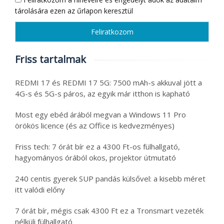
tárolására ezen az űrlapon keresztül
Friss tartalmak
REDMI 17 és REDMI 17 5G: 7500 mAh-s akkuval jött a
4G-s és 5G-s páros, az egyik már itthon is kapható
Most egy ebéd árából megvan a Windows 11 Pro
örökös licence (és az Office is kedvezményes)
Friss tech: 7 órát bír ez a 4300 Ft-os fülhallgató,
hagyományos órából okos, projektor útmutató
240 centis gyerek SUP pandás külsővel: a kisebb méret
itt valódi előny
7 órát bír, mégis csak 4300 Ft ez a Tronsmart vezeték
nélküli fülhallgató