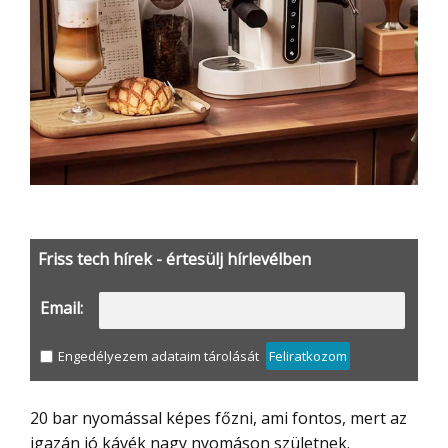
Friss tech hírek - értesülj hírlevélben
Email:
Engedélyezem adataim tárolását
Feliratkozom
20 bar nyomással képes főzni, ami fontos, mert az
igazán jó kávék nagy nyomáson születnek.