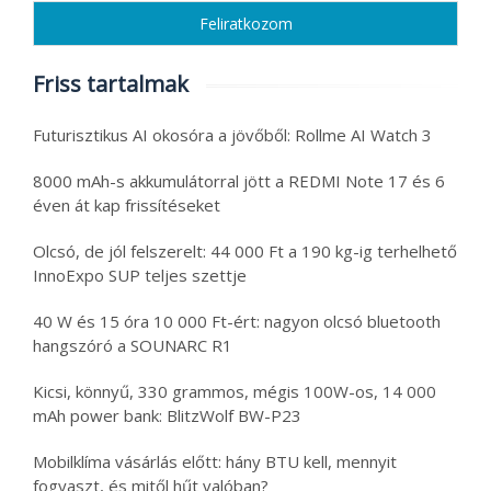
Friss tartalmak
Futurisztikus AI okosóra a jövőből: Rollme AI Watch 3
8000 mAh-s akkumulátorral jött a REDMI Note 17 és 6
éven át kap frissítéseket
Olcsó, de jól felszerelt: 44 000 Ft a 190 kg-ig terhelhető
InnoExpo SUP teljes szettje
40 W és 15 óra 10 000 Ft-ért: nagyon olcsó bluetooth
hangszóró a SOUNARC R1
Kicsi, könnyű, 330 grammos, mégis 100W-os, 14 000
mAh power bank: BlitzWolf BW-P23
Mobilklíma vásárlás előtt: hány BTU kell, mennyit
fogyaszt, és mitől hűt valóban?