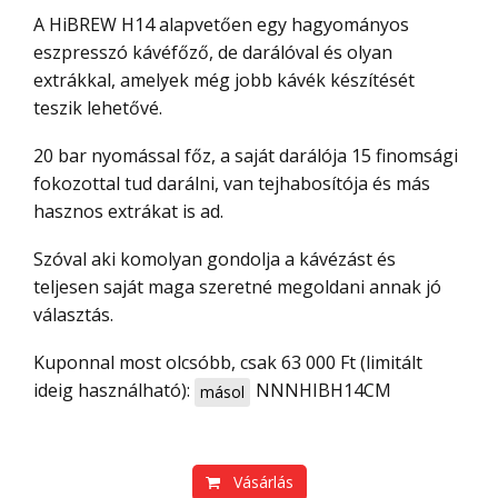
A HiBREW H14 alapvetően egy hagyományos
eszpresszó kávéfőző, de darálóval és olyan
extrákkal, amelyek még jobb kávék készítését
teszik lehetővé.
20 bar nyomással főz, a saját darálója 15 finomsági
fokozottal tud darálni, van tejhabosítója és más
hasznos extrákat is ad.
Szóval aki komolyan gondolja a kávézást és
teljesen saját maga szeretné megoldani annak jó
választás.
Kuponnal most olcsóbb, csak 63 000 Ft (limitált
ideig használható):
NNNHIBH14CM
másol
Vásárlás