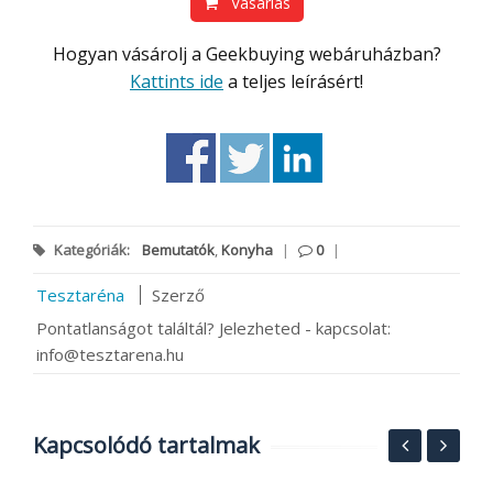
Vásárlás
Hogyan vásárolj a Geekbuying webáruházban?
Kattints ide
a teljes leírásért!
Kategóriák:
Bemutatók
,
Konyha
|
0
|
Tesztaréna
Szerző
Pontatlanságot találtál? Jelezheted - kapcsolat:
info@tesztarena.hu
Kapcsolódó tartalmak