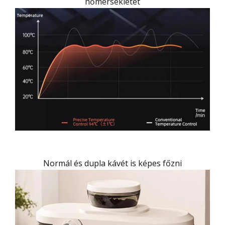
hőmérsékletet
Normál és dupla kávét is képes főzni