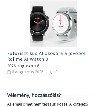
O
k
s
2
Futurisztikus AI okosóra a jövőből:
Rollme AI Watch 3
2026. augusztus 6.
6 augusztus 2026
|
0
Vélemény, hozzászólás?
Az email címet nem tesszük közzé.
A kötelező