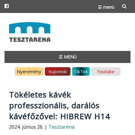
☰ menü
Skip
to
content
☰ MENÜ
Skip
Nyeremény
Kuponok
TikTok
Youtube
to
content
Tökéletes kávék
professzionális, darálós
kávéfőzővel: HiBREW H14
2024. június 26. |
Tesztaréna