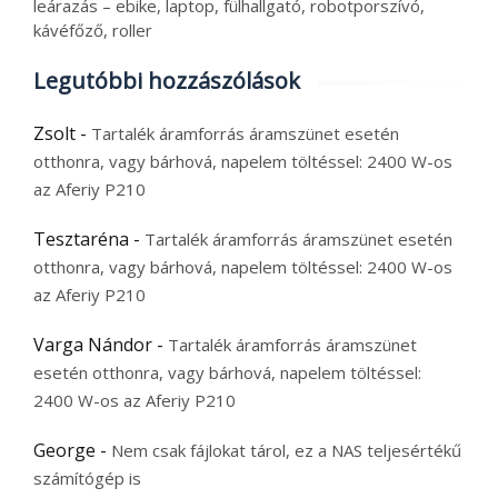
leárazás – ebike, laptop, fülhallgató, robotporszívó,
kávéfőző, roller
Legutóbbi hozzászólások
Zsolt
-
Tartalék áramforrás áramszünet esetén
otthonra, vagy bárhová, napelem töltéssel: 2400 W-os
az Aferiy P210
Tesztaréna
-
Tartalék áramforrás áramszünet esetén
otthonra, vagy bárhová, napelem töltéssel: 2400 W-os
az Aferiy P210
Varga Nándor
-
Tartalék áramforrás áramszünet
esetén otthonra, vagy bárhová, napelem töltéssel:
2400 W-os az Aferiy P210
George
-
Nem csak fájlokat tárol, ez a NAS teljesértékű
számítógép is