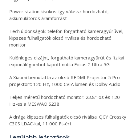
Power station kisokos: így válassz hordozható,
akkumulátoros áramforrást
Tech újdonságok: telefon forgatható kameragyűrűvel,
klipszes fülhallgatók olcsó riválisa és hordozható
monitor
Különleges dizájnt, forgatható kameragyűrűt és fizikai
exponálógombot kapott nubia Focus 2 Ultra 5G
A Xiaomi bemutatta az olcsó REDMI Projector 5 Pro
projektort: 120 Hz, 1000 CVIA lumen és Dolby Audio
Teljes méretű hordozható monitor: 23.8″-os és 120
Hz-es a MESWAO S238
A drága klipszes fülhallgatók olcsó riválisa: QCY Crossky
C30S LDAC-kal, 11 000 Ft-ért
Legújabb leárazások