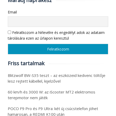
Maradj naprakész
Email
Feliratkozom a hírlevélre és engedélyt adok az adataim
tárolására ezen az űrlapon keresztül
Friss tartalmak
Blitzwolf BW-S35 teszt – az eszközeid kedvenc töltője
lesz rejtett kábellel, kijelzővel
60 km/h és 3000 W: az iScooter MT2 elektromos
terepmotor nem játék
POCO F9 Pro és F9 Ultra: két új csúcstelefon jöhet
hamarosan, a REDMI K100 után