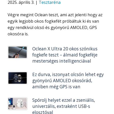
2025. április 3. |
Tesztaréna
Végre megint Oclean teszt, ami azt jelenti hogy az
egyik legjobb okos fogkefét próbáltuk ki és van
egy rendkívül olcsó és gyönyörű AMOLED, GPS
okosóra is.
Oclean X Ultra 20 okos szónikus
fogkefe teszt – álmaid fogkeféje
mesterséges intelligenciával
Ez durva, iszonyat olcsón lehet egy
gyönyörű AMOLED okosórád,
amiben még GPS is van
Spórolj helyet ezzel a zseniális,
univerzális, extraként USB-s
elosztóval