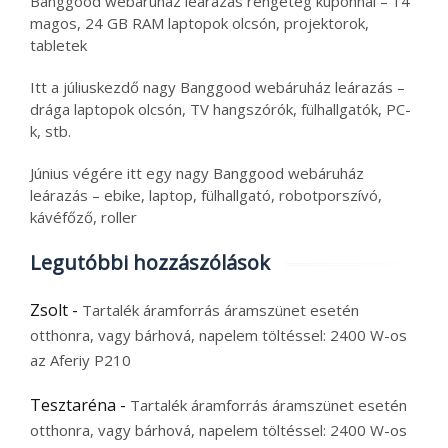
Banggood webáruház leárazás rengeteg kuponnal – 14
magos, 24 GB RAM laptopok olcsón, projektorok,
tabletek
Itt a júliuskezdő nagy Banggood webáruház leárazás –
drága laptopok olcsón, TV hangszórók, fülhallgatók, PC-
k, stb.
Június végére itt egy nagy Banggood webáruház
leárazás – ebike, laptop, fülhallgató, robotporszívó,
kávéfőző, roller
Legutóbbi hozzászólások
Zsolt
-
Tartalék áramforrás áramszünet esetén
otthonra, vagy bárhová, napelem töltéssel: 2400 W-os
az Aferiy P210
Tesztaréna
-
Tartalék áramforrás áramszünet esetén
otthonra, vagy bárhová, napelem töltéssel: 2400 W-os