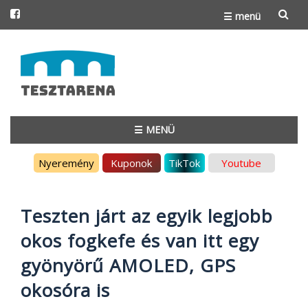
☰ menü
Skip
to
content
☰ MENÜ
Skip
Nyeremény
Kuponok
TikTok
Youtube
to
content
Teszten járt az egyik legjobb
okos fogkefe és van itt egy
gyönyörű AMOLED, GPS
okosóra is