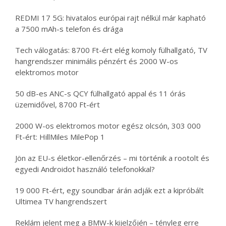
REDMI 17 5G: hivatalos európai rajt nélkül már kapható
a 7500 mAh-s telefon és drága
Tech válogatás: 8700 Ft-ért elég komoly fülhallgató, TV
hangrendszer minimális pénzért és 2000 W-os
elektromos motor
50 dB-es ANC-s QCY fülhallgató appal és 11 órás
üzemidővel, 8700 Ft-ért
2000 W-os elektromos motor egész olcsón, 303 000
Ft-ért: HillMiles MilePop 1
Jön az EU-s életkor-ellenőrzés – mi történik a rootolt és
egyedi Androidot használó telefonokkal?
19 000 Ft-ért, egy soundbar árán adják ezt a kipróbált
Ultimea TV hangrendszert
Reklám jelent meg a BMW-k kijelzőjén – tényleg erre