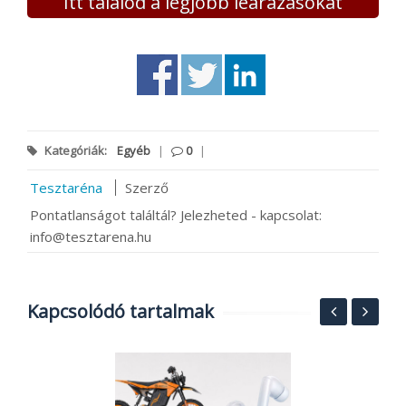
Itt találod a legjobb leárazásokat
Kategóriák:
Egyéb
|
0
|
Tesztaréna
Szerző
Pontatlanságot találtál? Jelezheted - kapcsolat:
info@tesztarena.hu
Kapcsolódó tartalmak
F
p