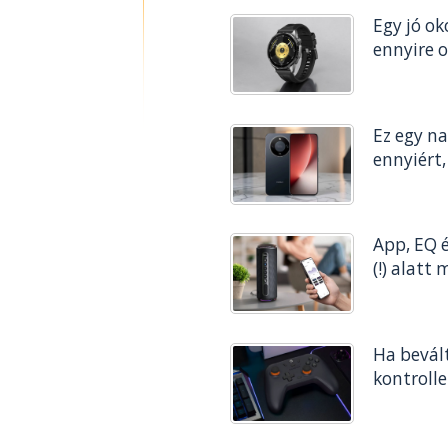
Egy jó o
ennyire o
Ez egy na
ennyiért, 
App, EQ 
(!) alatt
Ha bevált
kontrolle