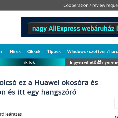
Skip
Cooperation / review reque
to
content
n
Hírek
Cikkek
Tippek
Windows / szoftver / har
TikTok
Ingyen vihető 🎁 nyerem
 olcsó ez a Huawei okosóra és
on és itt egy hangszóró
ó leárazás.
M