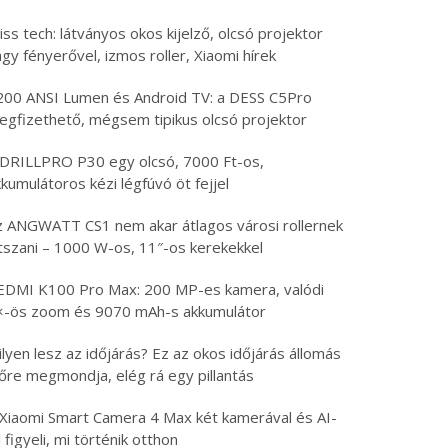
iss tech: látványos okos kijelző, olcsó projektor
gy fényerővel, izmos roller, Xiaomi hírek
200 ANSI Lumen és Android TV: a DESS C5Pro
egfizethető, mégsem tipikus olcsó projektor
 DRILLPRO P30 egy olcsó, 7000 Ft-os,
kumulátoros kézi légfúvó öt fejjel
z ANGWATT CS1 nem akar átlagos városi rollernek
átszani – 1000 W-os, 11″-os kerekekkel
EDMI K100 Pro Max: 200 MP-es kamera, valódi
×-ös zoom és 9070 mAh-s akkumulátor
lyen lesz az időjárás? Ez az okos időjárás állomás
lőre megmondja, elég rá egy pillantás
 Xiaomi Smart Camera 4 Max két kamerával és AI-
l figyeli, mi történik otthon