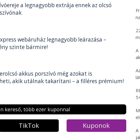
vóereje a legnagyobb extrája ennek az olcsó
Fr
szívónak
na
2
m
iExpress webáruház legnagyobb leárazása –
ny szinte bármire!
A
ak
A
erolcsó akkus porszívó még azokat is
l
ti, akik utálnak takarítani – a filléres prémium!
R
5
n kereső, több ezer kuponnal
Mi
e
TikTok
Kuponok
A
ja