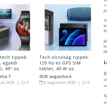
1
Te
pr
te
I
ka
l
kli
202
fü
olc
6
ho
J
le
ká
tech tippek:
Tech olcsóság tippek:
L
, egyedi
120 Hz-es GPS SIM
, 49″-os
tablet, 40 W-os
Z
 gyerek okosóra
hangszóró, power bank
ztus 7.
2026. augusztus 6.
i óra
o
tus 2026
|
0
6 augusztus 2026
|
0
o
T
e