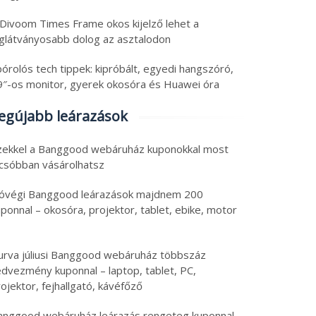
 Divoom Times Frame okos kijelző lehet a
eglátványosabb dolog az asztalodon
órolós tech tippek: kipróbált, egyedi hangszóró,
9″-os monitor, gyerek okosóra és Huawei óra
egújabb leárazások
zekkel a Banggood webáruház kuponokkal most
lcsóbban vásárolhatsz
óvégi Banggood leárazások majdnem 200
ponnal – okosóra, projektor, tablet, ebike, motor
urva júliusi Banggood webáruház többszáz
edvezmény kuponnal – laptop, tablet, PC,
ojektor, fejhallgató, kávéfőző
anggood webáruház leárazás rengeteg kuponnal –