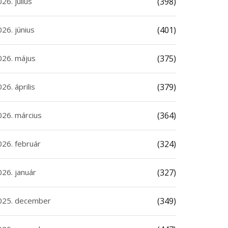
26. július
(398)
26. június
(401)
026. május
(375)
26. április
(379)
026. március
(364)
026. február
(324)
026. január
(327)
025. december
(349)