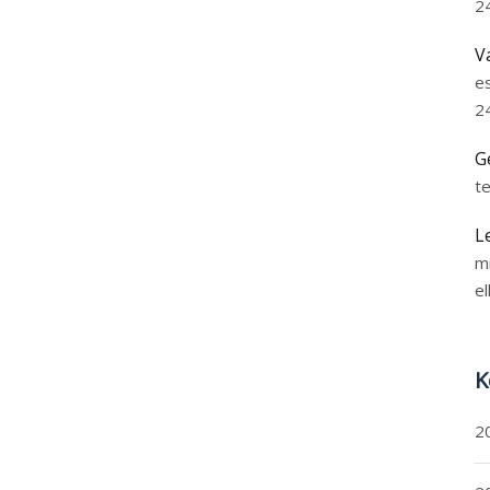
2
V
e
2
G
t
L
m
el
K
2