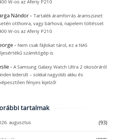
400 W-os az Aferiy P210
arga Nándor
-
Tartalék áramforrás áramszünet
setén otthonra, vagy bárhová, napelem töltéssel:
400 W-os az Aferiy P210
eorge
-
Nem csak fájlokat tárol, ez a NAS
eljesértékű számítógép is
eslie
-
A Samsung Galaxy Watch Ultra 2 okosóráról
inden kiderült – sokkal nagyobb akku és
képesztően fényes kijelző!
orábbi tartalmak
026. augusztus
(93)