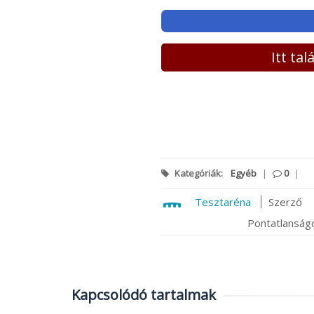
Itt ta
Kategóriák:
Egyéb
|
0
|
Tesztaréna
Szerző
Pontatlanságo
Kapcsolódó tartalmak