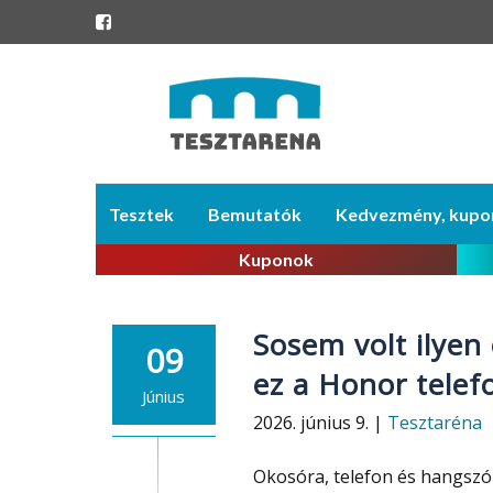
Skip
Tesztek
Bemutatók
Kedvezmény, kupo
to
content
Kuponok
Sosem volt ilyen
09
ez a Honor telef
Június
2026. június 9. |
Tesztaréna
Okosóra, telefon és hangszór