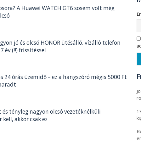
kosóra? A Huawei WATCH GT6 sosem volt még
Em
lcsó
gyon jó és olcsó HONOR ütésálló, vízálló telefon
ad
7 év (!!) frissítéssel
F
és 24 órás üzemidő – ez a hangszóró mégis 5000 Ft
 maradt
Jö
ro
1
 és tényleg nagyon olcsó vezetéknélküli
k
r kell, akkor csak ez
R
er