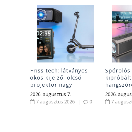
ható
l teszt,
mi egy
80 mAh
|
0
Friss tech: látványos
Spórolós 
okos kijelző, olcsó
kipróbált
projektor nagy
hangszóró
fényerővel, izmos roller,
monitor,
2026. augusztus 7.
2026. augus
Xiaomi hírek
és Huawe
7 augusztus 2026
|
0
7 augusz