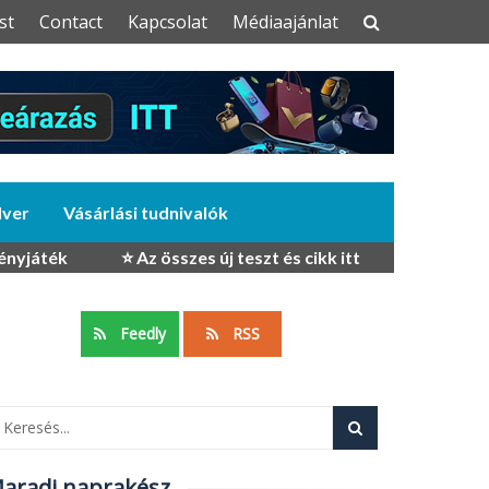
st
Contact
Kapcsolat
Médiaajánlat
dver
Vásárlási tudnivalók
ényjáték
⭐ Az összes új teszt és cikk itt
Feedly
RSS
aradj naprakész