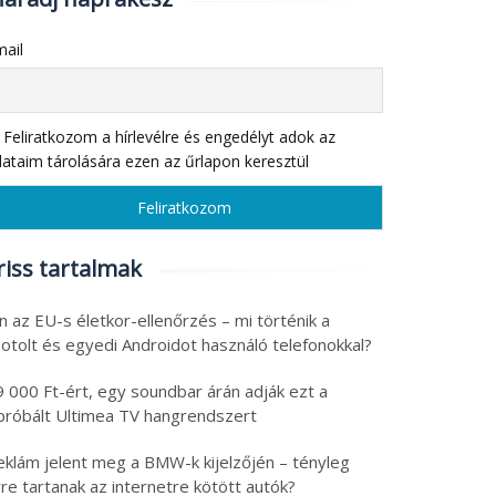
ail
Feliratkozom a hírlevélre és engedélyt adok az
ataim tárolására ezen az űrlapon keresztül
riss tartalmak
n az EU-s életkor-ellenőrzés – mi történik a
otolt és egyedi Androidot használó telefonokkal?
9 000 Ft-ért, egy soundbar árán adják ezt a
ipróbált Ultimea TV hangrendszert
eklám jelent meg a BMW-k kijelzőjén – tényleg
re tartanak az internetre kötött autók?