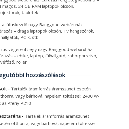
4 magos, 24 GB RAM laptopok olcsón,
ch újdonságok:
Friss tech: állítható
ojektorok, tabletek
lefon forgatható
magasságú asztal teszt
tt a júliuskezdő nagy Banggood webáruház
meragyűrűvel,
olcsó tablet, ami egy
eárazás – drága laptopok olcsón, TV hangszórók,
pszes fülhallgatók
laptop, tartalék
6. augusztus 6.
2026. augusztus 5.
lhallgatók, PC-k, stb.
só riválisa és
áramforrás, 8580 mAh
 augusztus 2026
|
0
5 augusztus 2026
|
0
rdozható monitor
Xiaomi
únius végére itt egy nagy Banggood webáruház
árazás – ebike, laptop, fülhallgató, robotporszívó,
véfőző, roller
egutóbbi hozzászólások
solt
-
Tartalék áramforrás áramszünet esetén
tthonra, vagy bárhová, napelem töltéssel: 2400 W-
s az Aferiy P210
esztaréna
-
Tartalék áramforrás áramszünet
setén otthonra, vagy bárhová, napelem töltéssel: