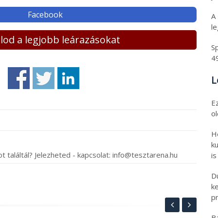
Facebook
A
l
lálod a legjobb leárazásokat
Sp
4
L
E
o
H
ku
t találtál? Jelezheted - kapcsolat: info@tesztarena.hu
is
D
k
pr
B