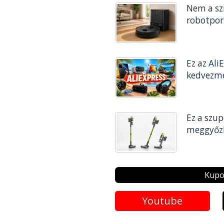
Nem a szí
robotpor
Ez az Al
kedvezmé
Ez a szup
meggyőzhe
Kupo
Youtube