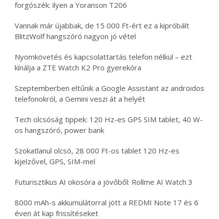
forgószék: ilyen a Yoranson T206
Vannak már újabbak, de 15 000 Ft-ért ez a kipróbált
BlitzWolf hangszóró nagyon jó vétel
Nyomkövetés és kapcsolattartás telefon nélkül – ezt
kínálja a ZTE Watch K2 Pro gyerekóra
Szeptemberben eltűnik a Google Assistant az androidos
telefonokról, a Gemini veszi át a helyét
Tech olcsóság tippek: 120 Hz-es GPS SIM tablet, 40 W-
os hangszóró, power bank
Szokatlanul olcsó, 28 000 Ft-os tablet 120 Hz-es
kijelzővel, GPS, SIM-mel
Futurisztikus AI okosóra a jövőből: Rollme AI Watch 3
8000 mAh-s akkumulátorral jött a REDMI Note 17 és 6
éven át kap frissítéseket