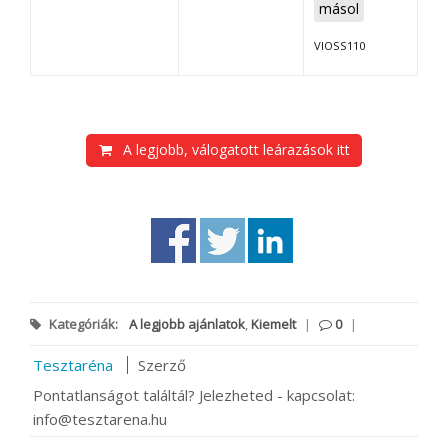
másol
VIOSS110
A legjobb, válogatott leárazások itt
Kategóriák:
A legjobb ajánlatok
,
Kiemelt
|
0
|
Tesztaréna
Szerző
Pontatlanságot találtál? Jelezheted - kapcsolat:
info@tesztarena.hu