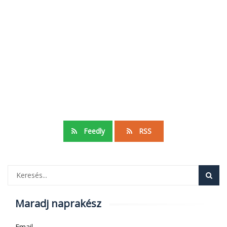
Feedly
RSS
Maradj naprakész
Email