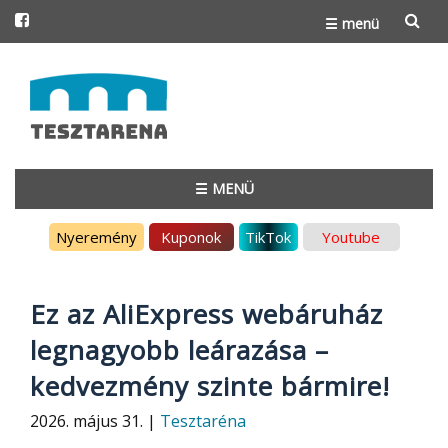
☰ menü
Skip
to
content
☰ MENÜ
Skip
Nyeremény
Kuponok
TikTok
Youtube
to
content
Ez az AliExpress webáruház
legnagyobb leárazása –
kedvezmény szinte bármire!
2026. május 31. |
Tesztaréna