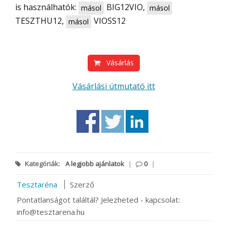
is használhatók:
BIG12VIO
,
másol
másol
TESZTHU12
,
VIOSS12
másol
Vásárlás
Vásárlási útmutató itt
Kategóriák:
A legjobb ajánlatok
|
0
|
Tesztaréna
Szerző
Pontatlanságot találtál? Jelezheted - kapcsolat:
info@tesztarena.hu