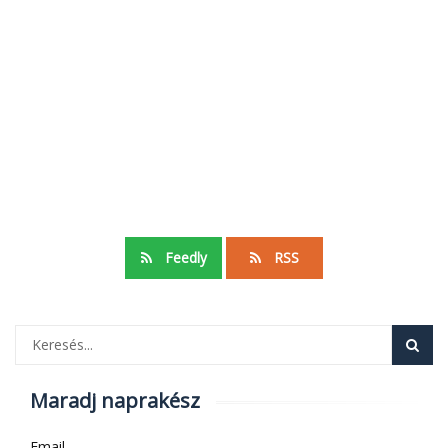
Feedly
RSS
Maradj naprakész
Email