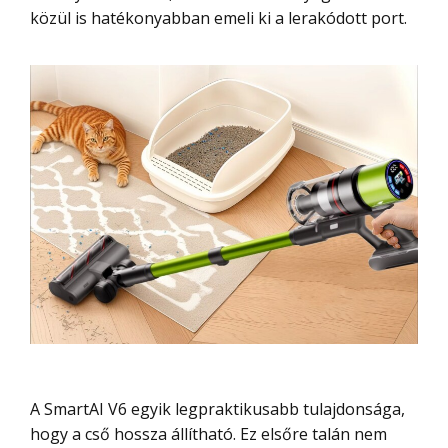
közül is hatékonyabban emeli ki a lerakódott port.
A SmartAI V6 egyik legpraktikusabb tulajdonsága,
hogy a cső hossza állítható. Ez elsőre talán nem