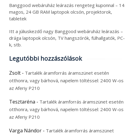
Banggood webáruház leárazás rengeteg kuponnal – 14
magos, 24 GB RAM laptopok olcsón, projektorok,
tabletek
Itt a júliuskezdő nagy Banggood webáruház leárazás –
drága laptopok olcsón, TV hangszórók, fülhallgatók, PC-
k, stb.
Legutóbbi hozzászólások
Zsolt
-
Tartalék áramforrás áramszünet esetén
otthonra, vagy bárhová, napelem töltéssel: 2400 W-os
az Aferiy P210
Tesztaréna
-
Tartalék áramforrás áramszünet esetén
otthonra, vagy bárhová, napelem töltéssel: 2400 W-os
az Aferiy P210
Varga Nándor
-
Tartalék áramforrás áramszünet