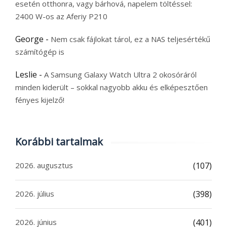
esetén otthonra, vagy bárhová, napelem töltéssel:
2400 W-os az Aferiy P210
George
-
Nem csak fájlokat tárol, ez a NAS teljesértékű
számítógép is
Leslie
-
A Samsung Galaxy Watch Ultra 2 okosóráról
minden kiderült – sokkal nagyobb akku és elképesztően
fényes kijelző!
Korábbi tartalmak
2026. augusztus
(107)
2026. július
(398)
2026. június
(401)