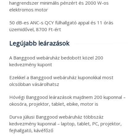
hangrendszer minimális pénzért és 2000 W-os
elektromos motor
50 dB-es ANC-s QCY fülhallgató appal és 11 órás
üzemidővel, 8700 Ft-ért
Legújabb leárazások
A Banggood webáruház bedobott közel 200
kedvezmény kupont
Ezekkel a Banggood webáruház kuponokkal most
olcsóbban vásárolhatsz
Hóvégi Banggood leárazások majdnem 200 kuponnal –
okosóra, projektor, tablet, ebike, motor is
Durva júliusi Banggood webáruház többszáz
kedvezmény kuponnal – laptop, tablet, PC, projektor,
fejhallgató, kávéfőző