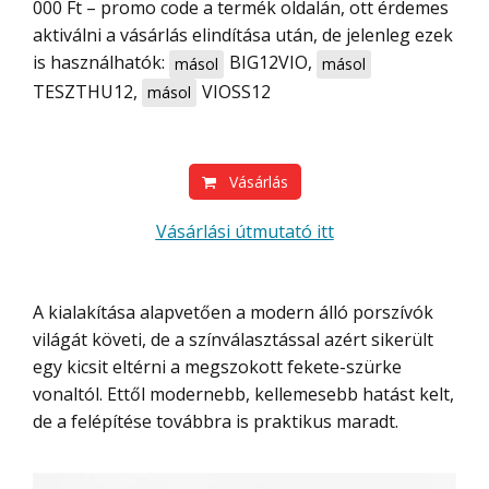
000 Ft – promo code a termék oldalán, ott érdemes
aktiválni a vásárlás elindítása után, de jelenleg ezek
is használhatók:
BIG12VIO
,
másol
másol
TESZTHU12
,
VIOSS12
másol
Vásárlás
Vásárlási útmutató itt
A kialakítása alapvetően a modern álló porszívók
világát követi, de a színválasztással azért sikerült
egy kicsit eltérni a megszokott fekete-szürke
vonaltól. Ettől modernebb, kellemesebb hatást kelt,
de a felépítése továbbra is praktikus maradt.