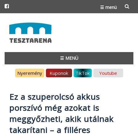
☰ menü
Skip
to
content
☰ MENÜ
Skip
Nyeremény
Kuponok
TikTok
Youtube
to
content
Ez a szuperolcsó akkus
porszívó még azokat is
meggyőzheti, akik utálnak
takarítani – a filléres