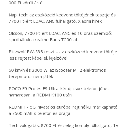
000 Ft körüli ártól
Napi tech: az eszközeid kedvenc töltőjének tesztje és
7700 Ft-ért LDAC, ANC fülhallgató, Xiaomi hírek
Olcsón, 7700 Ft-ért LDAC, ANC és 10 órás üzemidő:
kipróbáltuk a realme Buds T200-at
Blitzwolf BW-S35 teszt – az eszközeid kedvenc töltője
lesz rejtett kábellel, kijelzővel
60 km/h és 3000 W: az iScooter MT2 elektromos
terepmotor nem játék
POCO F9 Pro és F9 Ultra: két új csúcstelefon jöhet
hamarosan, a REDMI K100 után
REDMI 17 5G: hivatalos európai rajt nélkül már kapható
a 7500 mAh-s telefon és drága
Tech válogatás: 8700 Ft-ért elég komoly fülhallgató, TV