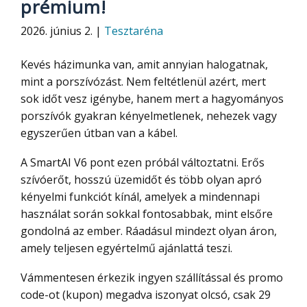
prémium!
2026. június 2. |
Tesztaréna
Kevés házimunka van, amit annyian halogatnak,
mint a porszívózást. Nem feltétlenül azért, mert
sok időt vesz igénybe, hanem mert a hagyományos
porszívók gyakran kényelmetlenek, nehezek vagy
egyszerűen útban van a kábel.
A SmartAI V6 pont ezen próbál változtatni. Erős
szívóerőt, hosszú üzemidőt és több olyan apró
kényelmi funkciót kínál, amelyek a mindennapi
használat során sokkal fontosabbak, mint elsőre
gondolná az ember. Ráadásul mindezt olyan áron,
amely teljesen egyértelmű ajánlattá teszi.
Vámmentesen érkezik ingyen szállítással és promo
code-ot (kupon) megadva iszonyat olcsó, csak 29