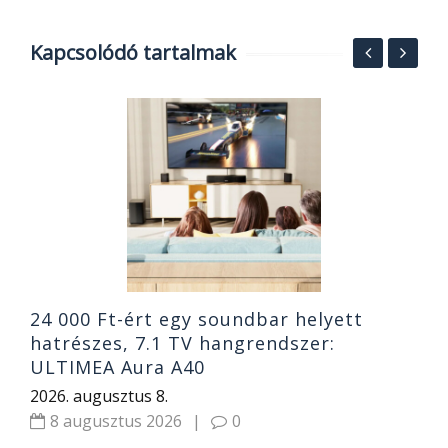
Kapcsolódó tartalmak
S
O
ó
B
2
24 000 Ft-ért egy soundbar helyett
hatrészes, 7.1 TV hangrendszer:
ULTIMEA Aura A40
2026. augusztus 8.
8 augusztus 2026
|
0