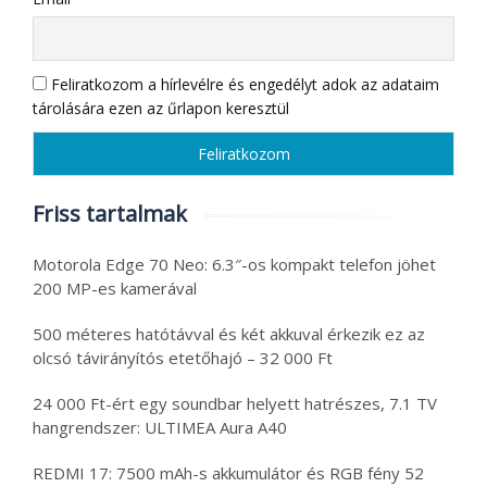
Feliratkozom a hírlevélre és engedélyt adok az adataim
tárolására ezen az űrlapon keresztül
Friss tartalmak
Motorola Edge 70 Neo: 6.3″-os kompakt telefon jöhet
200 MP-es kamerával
500 méteres hatótávval és két akkuval érkezik ez az
olcsó távirányítós etetőhajó – 32 000 Ft
24 000 Ft-ért egy soundbar helyett hatrészes, 7.1 TV
hangrendszer: ULTIMEA Aura A40
REDMI 17: 7500 mAh-s akkumulátor és RGB fény 52