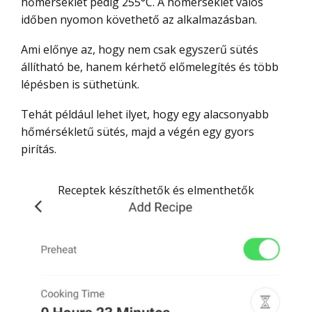
hőmérséklet pedig 255°C. A hőmérséklet valós
időben nyomon követhető az alkalmazásban.
Ami előnye az, hogy nem csak egyszerű sütés
állítható be, hanem kérhető előmelegítés és több
lépésben is süthetünk.
Tehát például lehet ilyet, hogy egy alacsonyabb
hőmérsékletű sütés, majd a végén egy gyors
pirítás.
Receptek készíthetők és elmenthetők