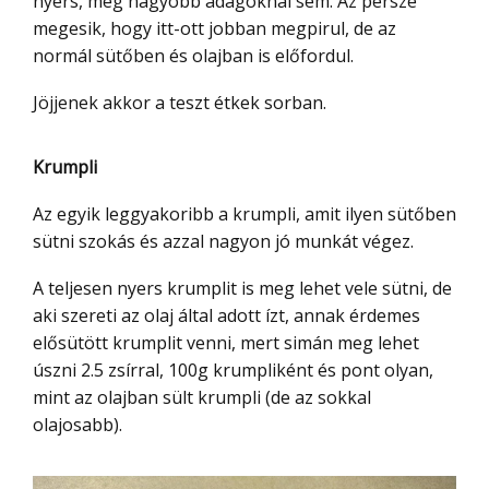
nyers, még nagyobb adagoknál sem. Az persze
megesik, hogy itt-ott jobban megpirul, de az
normál sütőben és olajban is előfordul.
Jöjjenek akkor a teszt étkek sorban.
Krumpli
Az egyik leggyakoribb a krumpli, amit ilyen sütőben
sütni szokás és azzal nagyon jó munkát végez.
A teljesen nyers krumplit is meg lehet vele sütni, de
aki szereti az olaj által adott ízt, annak érdemes
elősütött krumplit venni, mert simán meg lehet
úszni 2.5 zsírral, 100g krumpliként és pont olyan,
mint az olajban sült krumpli (de az sokkal
olajosabb).