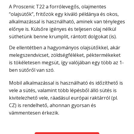
A Proscenic T22 a forrólevegős, olajmentes
“olajsütők”, fritőzök egy kiváló példánya és okos,
alkalmazással is használható, aminek van tényleges
előnye is. Külsőre igényes és teljesen olaj nélkül
süthetünk benne krumplit, rántott dolgokat (is).
De ellentétben a hagyományos olajsütőkkel, akár
melegszendvicset, zöldségféléket, péktermékeket
is tökéletesen megsüt, így valójában egy több az 1-
ben sütőről van szó.
Mobil alkalmazással is használható és időzíthető is
vele a sütés, valamint több lépésből álló sütés is
kivitelezhető vele, ráadásul európai raktárról (pl.
CZ) is rendelhető, ahonnan gyorsan és
vámmentesen érkezik.