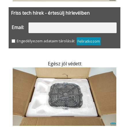
Friss tech hírek - értesülj hírlevélben
Email:
Engedélyezem adataim tárolását
Feliratkozom
Egész jól védett