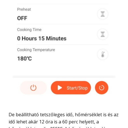
De beállítható tetszőleges idő, hőmérséklet is és az
idő lehet akár 12 óra is a 60 perc helyett, a