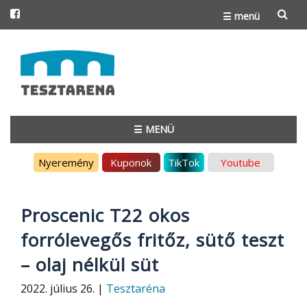
☰ menü
Skip
to
content
☰ MENÜ
Skip
Nyeremény
Kuponok
TikTok
Youtube
to
content
Proscenic T22 okos
forrólevegős fritőz, sütő teszt
– olaj nélkül süt
2022. július 26. |
Tesztaréna