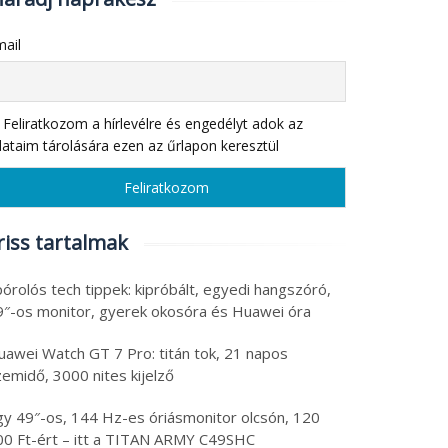
ail
Feliratkozom a hírlevélre és engedélyt adok az
ataim tárolására ezen az űrlapon keresztül
riss tartalmak
órolós tech tippek: kipróbált, egyedi hangszóró,
9″-os monitor, gyerek okosóra és Huawei óra
uawei Watch GT 7 Pro: titán tok, 21 napos
emidő, 3000 nites kijelző
gy 49″-os, 144 Hz-es óriásmonitor olcsón, 120
00 Ft-ért – itt a TITAN ARMY C49SHC