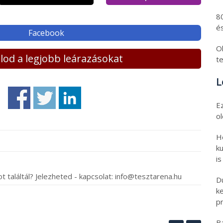
8
és
Facebook
Ol
lálod a legjobb leárazásokat
t
L
E
o
H
ku
is
t találtál? Jelezheted - kapcsolat: info@tesztarena.hu
D
k
pr
B