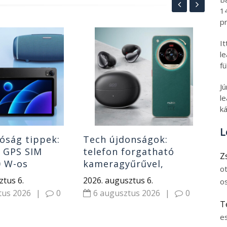
1
pr
Fri
I
ma
l
olc
fü
lap
202
J
ár
5
le
Xi
ká
L
óság tippek:
Tech újdonságok:
s GPS SIM
telefon forgatható
Z
0 W-os
kameragyűrűvel,
o
ó, power bank
klipszes fülhallgatók
ztus 6.
2026. augusztus 6.
o
olcsó riválisa és
tus 2026
|
0
6 augusztus 2026
|
0
hordozható monitor
T
e