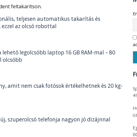
dent feltakarítson.
Em
onális, teljesen automatikus takarítás és
 ezzel az olcsó robottal
ad
a lehető legolcsóbb laptop 16 GB RAM-mal – 80
l olcsóbb
F
ny, amit nem csak fotósok értékelhetnek és 20 kg-
Sp
4
H
üz
új, szuperolcsó telefonja nagyon jó dizájnnal
E
0