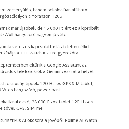
em versenyülés, hanem sokoldalúan állítható
orgószék: ilyen a Yoranson T206
nnak már újabbak, de 15 000 Ft-ért ez a kipróbált
litzWolf hangszóró nagyon jó vétel
yomkövetés és kapcsolattartás telefon nélkül –
zt kínálja a ZTE Watch K2 Pro gyerekóra
zeptemberben eltűnik a Google Assistant az
droidos telefonokról, a Gemini veszi át a helyét
ech olcsóság tippek: 120 Hz-es GPS SIM tablet,
0 W-os hangszóró, power bank
zokatlanul olcsó, 28 000 Ft-os tablet 120 Hz-es
jelzővel, GPS, SIM-mel
turisztikus AI okosóra a jövőből: Rollme AI Watch