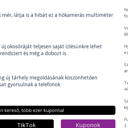
N
 mér, látja is a hibát ez a hőkamerás multiméter
f
Va
B
új okosóráját teljesen saját ízlésünkre lehet
N
e
 rendszert és még a dobozt is
S
an
g új tárhely megoldásának köszönhetően
T
at gyorsulnak a telefonok
4
S
ki
n kereső, több ezer kuponnal
Fu
TikTok
Kuponok
3