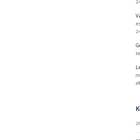
2
V
e
2
G
t
L
m
el
K
2