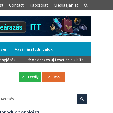
st
Contact
Kapcsolat
Médiaajánlat
dver
Vásárlási tudnivalók
ényjáték
⭐ Az összes új teszt és cikk itt
Feedly
RSS
aradj naprakész