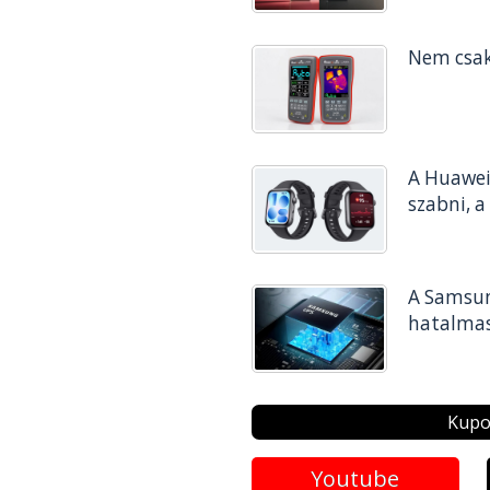
Nem csak
A Huawei 
szabni, a
A Samsun
hatalmas
Kupo
Youtube