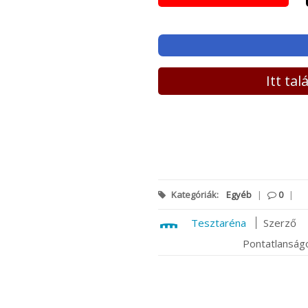
Itt ta
Kategóriák:
Egyéb
|
0
|
Tesztaréna
Szerző
Pontatlanságo