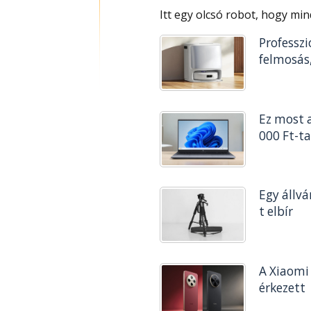
Itt egy olcsó robot, hogy min
Professzi
felmosás,
Ez most 
000 Ft-ta
Egy állvá
t elbír
A Xiaomi 
érkezett