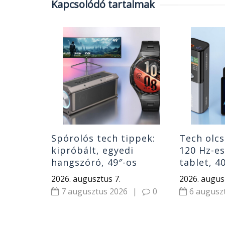
Kapcsolódó tartalmak
atás:
a
en 7 PC
ablet
|
0
Spórolós tech tippek:
Tech olcs
kipróbált, egyedi
120 Hz-e
hangszóró, 49″-os
tablet, 4
monitor, gyerek okosóra
hangszór
2026. augusztus 7.
2026. augus
és Huawei óra
7 augusztus 2026
|
0
6 augusz