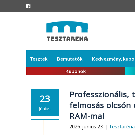
Skip
Tesztek
Bemutatók
Kedvezmény, kupo
to
content
Kuponok
Professzionális, 
23
felmosás olcsón 
Június
RAM-mal
2026. június 23. |
Tesztaréna