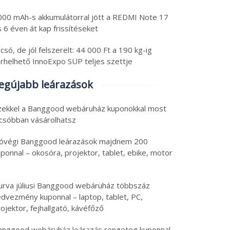
000 mAh-s akkumulátorral jött a REDMI Note 17
 6 éven át kap frissítéseket
csó, de jól felszerelt: 44 000 Ft a 190 kg-ig
erhelhető InnoExpo SUP teljes szettje
egújabb leárazások
zekkel a Banggood webáruház kuponokkal most
lcsóbban vásárolhatsz
óvégi Banggood leárazások majdnem 200
ponnal – okosóra, projektor, tablet, ebike, motor
urva júliusi Banggood webáruház többszáz
edvezmény kuponnal – laptop, tablet, PC,
ojektor, fejhallgató, kávéfőző
anggood webáruház leárazás rengeteg kuponnal –