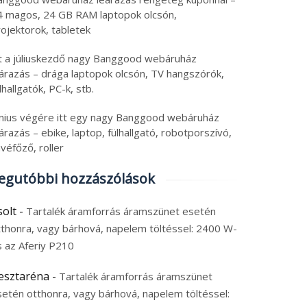
4 magos, 24 GB RAM laptopok olcsón,
ojektorok, tabletek
ss tech: állítható
Friss tech válogatás:
tt a júliuskezdő nagy Banggood webáruház
gasságú asztal teszt,
OnePlus okosóra
eárazás – drága laptopok olcsón, TV hangszórók,
só tablet, ami egy
féláron, olcsó
lhallgatók, PC-k, stb.
top, tartalék
nyolcmagos Ryzen 7 PC
6. augusztus 5.
2026. augusztus 5.
únius végére itt egy nagy Banggood webáruház
amforrás, 8580 mAh
és Android 16 tablet
 augusztus 2026
|
0
5 augusztus 2026
|
0
árazás – ebike, laptop, fülhallgató, robotporszívó,
aomi
véfőző, roller
egutóbbi hozzászólások
solt
-
Tartalék áramforrás áramszünet esetén
tthonra, vagy bárhová, napelem töltéssel: 2400 W-
s az Aferiy P210
esztaréna
-
Tartalék áramforrás áramszünet
setén otthonra, vagy bárhová, napelem töltéssel: