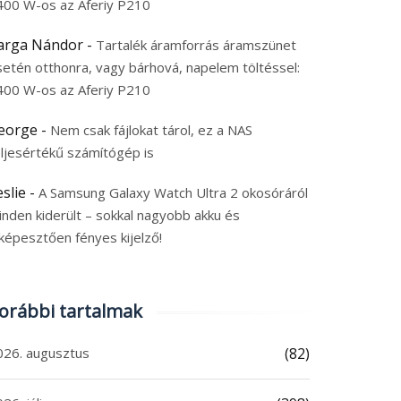
400 W-os az Aferiy P210
arga Nándor
-
Tartalék áramforrás áramszünet
setén otthonra, vagy bárhová, napelem töltéssel:
400 W-os az Aferiy P210
eorge
-
Nem csak fájlokat tárol, ez a NAS
eljesértékű számítógép is
eslie
-
A Samsung Galaxy Watch Ultra 2 okosóráról
inden kiderült – sokkal nagyobb akku és
képesztően fényes kijelző!
orábbi tartalmak
026. augusztus
(82)