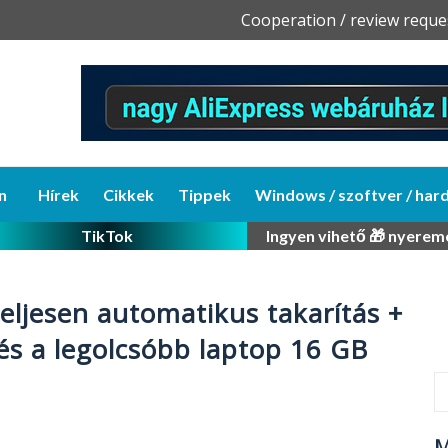
Skip
Cooperation / review reque
to
content
n
Hírek
Cikkek
Tippek
Windows / szoftver / har
TikTok
Ingyen vihető 🎁 nyerem
teljesen automatikus takarítás +
és a legolcsóbb laptop 16 GB
M