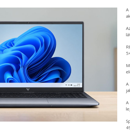
A
ak
A
l
R
5
Mi
e
A
ja
A
l
Sp
4