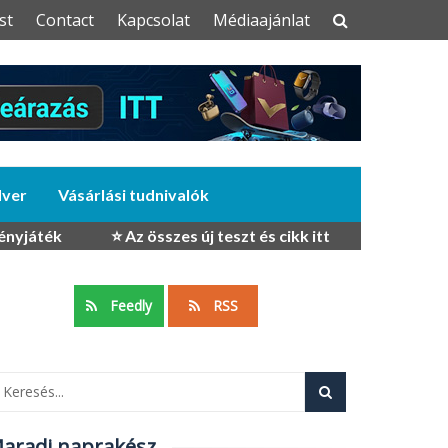
st
Contact
Kapcsolat
Médiaajánlat
dver
Vásárlási tudnivalók
ényjáték
⭐ Az összes új teszt és cikk itt
Feedly
RSS
aradj naprakész