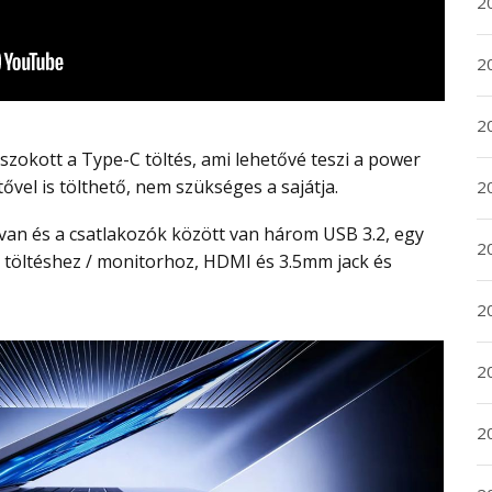
2
2
2
tővel is tölthető, nem szükséges a sajátja.
2
20
C töltéshez / monitorhoz, HDMI és 3.5mm jack és
20
2
20