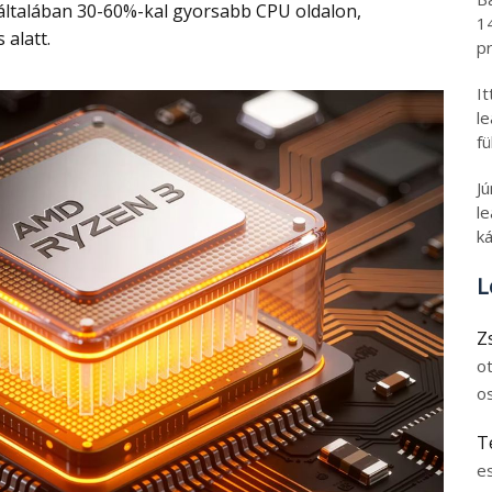
általában 30-60%-kal gyorsabb CPU oldalon,
1
alatt.
pr
I
l
fü
J
le
ká
L
Z
o
o
T
e