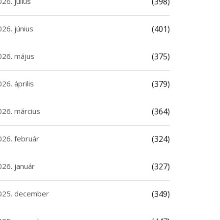
26. július
(398)
26. június
(401)
026. május
(375)
26. április
(379)
026. március
(364)
026. február
(324)
026. január
(327)
025. december
(349)