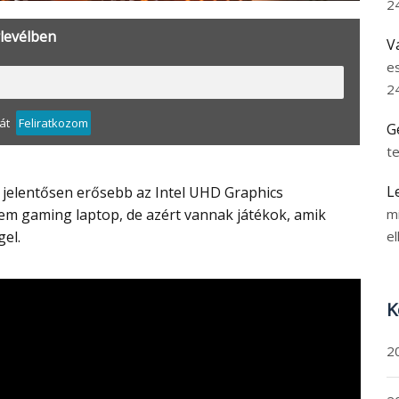
2
rlevélben
V
e
2
át
Feliratkozom
G
t
L
m
em gaming laptop, de azért vannak játékok, amik
el
el.
K
2