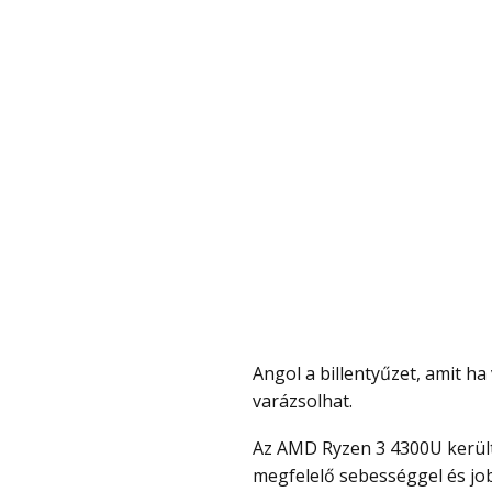
Angol a billentyűzet, amit ha valaki szeretne pár ezerből matricákkal magyarrá
varázsolhat.
Az AMD Ryzen 3 4300U került bele, amely négy maggal működteti a laptopot
megfelelő sebességgel és job