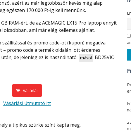
onzó, azért az már legtöbbször kevés még alap
leg egészen 170 000 Ft-ig kell mennünk.
Em
tal olcsóbban, ami már elég kellemes ajánlat.
ad
 Ft – promo code a termék oldalán, ott érdemes
a után, de jelenleg ez is használható:
BD25VIO
másol
F
R
Vásárlás
er
Vásárlási útmutató itt
Fr
na
2
ely a tipikus szürke színt kapta meg.
m