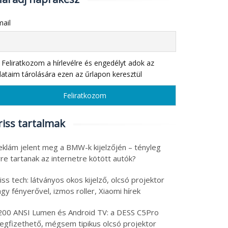
ail
Feliratkozom a hírlevélre és engedélyt adok az
ataim tárolására ezen az űrlapon keresztül
riss tartalmak
eklám jelent meg a BMW-k kijelzőjén – tényleg
re tartanak az internetre kötött autók?
iss tech: látványos okos kijelző, olcsó projektor
gy fényerővel, izmos roller, Xiaomi hírek
200 ANSI Lumen és Android TV: a DESS C5Pro
egfizethető, mégsem tipikus olcsó projektor