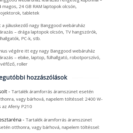
4 magos, 24 GB RAM laptopok olcsón,
ojektorok, tabletek
tt a júliuskezdő nagy Banggood webáruház
eárazás – drága laptopok olcsón, TV hangszórók,
lhallgatók, PC-k, stb.
únius végére itt egy nagy Banggood webáruház
árazás – ebike, laptop, fülhallgató, robotporszívó,
véfőző, roller
egutóbbi hozzászólások
solt
-
Tartalék áramforrás áramszünet esetén
tthonra, vagy bárhová, napelem töltéssel: 2400 W-
s az Aferiy P210
esztaréna
-
Tartalék áramforrás áramszünet
setén otthonra, vagy bárhová, napelem töltéssel: