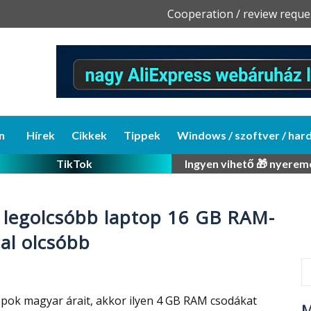
Skip
Cooperation / review reque
to
content
n
Hírek
Cikkek
Tippek
Windows / szoftver / har
TikTok
Ingyen vihető 🎁 nyerem
 legolcsóbb laptop 16 GB RAM-
tal olcsóbb
pok magyar árait, akkor ilyen 4 GB RAM csodákat
M