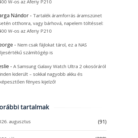
400 W-os az Aferiy P210
arga Nándor
-
Tartalék áramforrás áramszünet
setén otthonra, vagy bárhová, napelem töltéssel:
400 W-os az Aferiy P210
eorge
-
Nem csak fájlokat tárol, ez a NAS
eljesértékű számítógép is
eslie
-
A Samsung Galaxy Watch Ultra 2 okosóráról
inden kiderült – sokkal nagyobb akku és
képesztően fényes kijelző!
orábbi tartalmak
026. augusztus
(91)