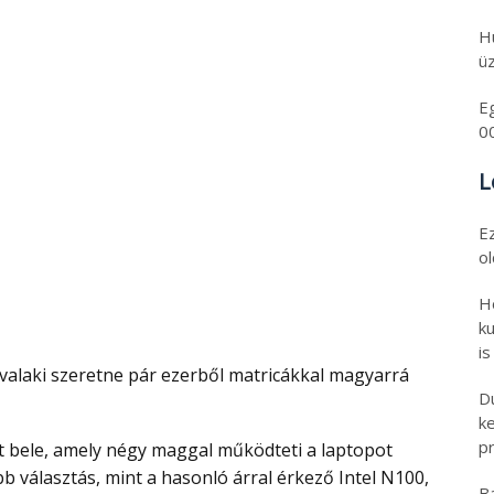
H
üz
E
0
L
E
o
H
ku
is
D
k
pr
b választás, mint a hasonló árral érkező Intel N100,
B