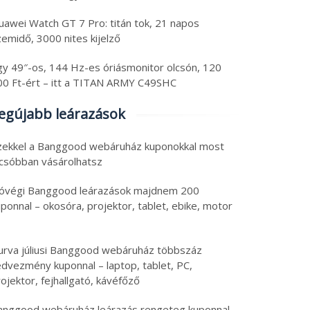
uawei Watch GT 7 Pro: titán tok, 21 napos
emidő, 3000 nites kijelző
gy 49″-os, 144 Hz-es óriásmonitor olcsón, 120
00 Ft-ért – itt a TITAN ARMY C49SHC
egújabb leárazások
zekkel a Banggood webáruház kuponokkal most
lcsóbban vásárolhatsz
óvégi Banggood leárazások majdnem 200
ponnal – okosóra, projektor, tablet, ebike, motor
urva júliusi Banggood webáruház többszáz
edvezmény kuponnal – laptop, tablet, PC,
ojektor, fejhallgató, kávéfőző
anggood webáruház leárazás rengeteg kuponnal –