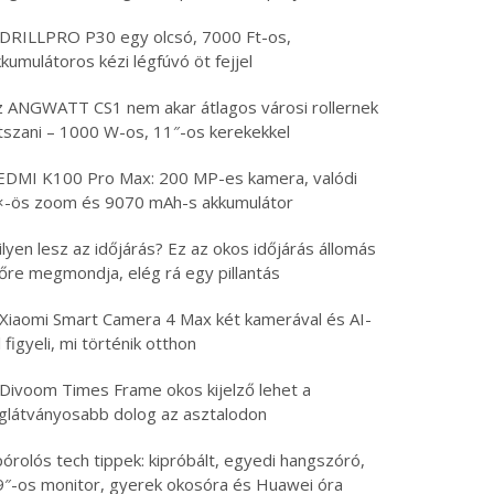
 DRILLPRO P30 egy olcsó, 7000 Ft-os,
kumulátoros kézi légfúvó öt fejjel
z ANGWATT CS1 nem akar átlagos városi rollernek
átszani – 1000 W-os, 11″-os kerekekkel
EDMI K100 Pro Max: 200 MP-es kamera, valódi
×-ös zoom és 9070 mAh-s akkumulátor
lyen lesz az időjárás? Ez az okos időjárás állomás
lőre megmondja, elég rá egy pillantás
 Xiaomi Smart Camera 4 Max két kamerával és AI-
l figyeli, mi történik otthon
 Divoom Times Frame okos kijelző lehet a
eglátványosabb dolog az asztalodon
órolós tech tippek: kipróbált, egyedi hangszóró,
9″-os monitor, gyerek okosóra és Huawei óra