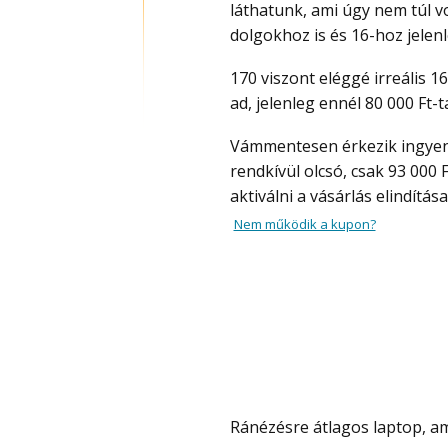
láthatunk, ami úgy nem túl v
dolgokhoz is és 16-hoz jelen
170 viszont eléggé irreális 16 GB RAM-ért, de az ACEMAGIC LX15 Pro laptop ennyit
ad, jelenleg ennél 80 000 Ft-
Vámmentesen érkezik ingyen szállítással és promo code-ot (kupon) megadva
rendkívül olcsó, csak 93 000
aktiválni a vásárlás elindítás
Nem működik a kupon?
Ránézésre átlagos laptop, am