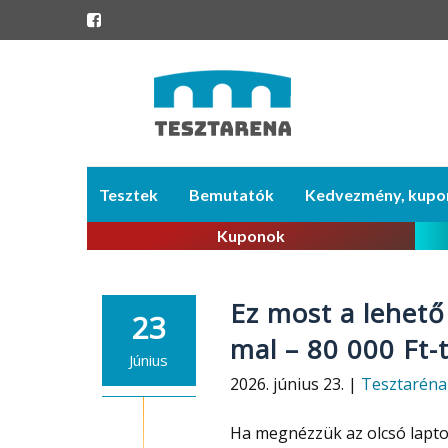
Skip
Tesztek
Bemutatók
Kedvezmény, kupo
to
content
Kuponok
Ez most a lehető
23
mal – 80 000 Ft-
Június
2026. június 23. |
Tesztaréna
Ha megnézzük az olcsó lapto