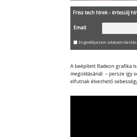
Friss tech hírek - értesülj hí
Email:
Engedélyezem adataim tárolás
A beépített Radeon grafika is jelentősen erősebb az Intel UHD Graphics
megoldásánál – persze így s
elfutnak élvezhető sebességg