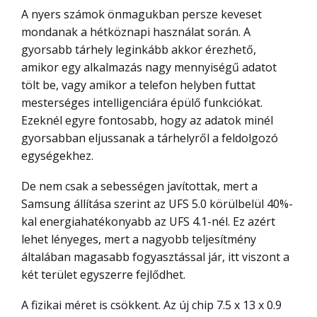
A nyers számok önmagukban persze keveset
mondanak a hétköznapi használat során. A
gyorsabb tárhely leginkább akkor érezhető,
amikor egy alkalmazás nagy mennyiségű adatot
tölt be, vagy amikor a telefon helyben futtat
mesterséges intelligenciára épülő funkciókat.
Ezeknél egyre fontosabb, hogy az adatok minél
gyorsabban eljussanak a tárhelyről a feldolgozó
egységekhez.
De nem csak a sebességen javítottak, mert a
Samsung állítása szerint az UFS 5.0 körülbelül 40%-
kal energiahatékonyabb az UFS 4.1-nél. Ez azért
lehet lényeges, mert a nagyobb teljesítmény
általában magasabb fogyasztással jár, itt viszont a
két terület egyszerre fejlődhet.
A fizikai méret is csökkent. Az új chip 7.5 x 13 x 0.9