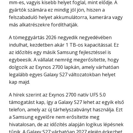
mm-es, vagyis kisebb helyet foglal, mint elődje. A
gyártók számára ez mindig jól jön, hiszen a
felszabaduló helyet akkumulátorra, kamerára vagy
más alkatrészekre fordíthatják.
A tömeggyártás 2026 negyedik negyedévében
indulhat, kezdetben akár 1 TB-os kapacitással. Ez
az időzítés egy másik Samsung fejlesztéssel is
egybeesik. A vállalat nemrég megerősítette, hogy
dolgozik az Exynos 2700 lapkán, amely várhatóan
legalább egyes Galaxy S27 változatokban helyet
kap majd.
A hírek szerint az Exynos 2700 natív UFS 5.0
támogatást kap, így a Galaxy S27 lehet az egyik első
telefon, amely az új tárhelyszabványt használja. Ezt
a Samsung egyelőre nem erősítette meg
hivatalosan, de az időzítés alapján logikus lépésnek
tűnik. A Galaxy S27 várhatóan 2027 elején érkezhet,