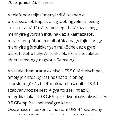
2026. június 23. |
István
A telefonok teljesítményéről általában a
processzorok kapják a legtöbb figyelmet, pedig
sokszor a háttértár sebessége határozza meg,
mennyire gyorsan indulnak az alkalmazások,
milyen tempóban másolhatók a nagy fájlok, vagy
mennyire gördülékenyen működnek az egyre
összetettebb helyi AI-funkciók. Ezen a területen
lépett most egy nagyot a Samsung.
A vállalat bemutatta az első UFS 5.0 tárhelychipet,
amely jelentős ugrást hozhat a jelenlegi
csúcskategóriás telefonokban használt UFS 4.1
szabványhoz képest. A gyártó szerint az új
megoldás akár 10.8 GB/mp szekvenciális olvasási és
9.5 GB/mp írási sebességre képes.
Összehasonlításként a mostani UFS 4.1 szabvány