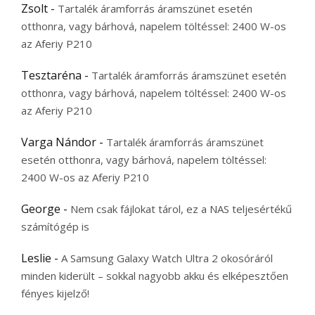
Zsolt
-
Tartalék áramforrás áramszünet esetén
otthonra, vagy bárhová, napelem töltéssel: 2400 W-os
az Aferiy P210
Tesztaréna
-
Tartalék áramforrás áramszünet esetén
otthonra, vagy bárhová, napelem töltéssel: 2400 W-os
az Aferiy P210
Varga Nándor
-
Tartalék áramforrás áramszünet
esetén otthonra, vagy bárhová, napelem töltéssel:
2400 W-os az Aferiy P210
George
-
Nem csak fájlokat tárol, ez a NAS teljesértékű
számítógép is
Leslie
-
A Samsung Galaxy Watch Ultra 2 okosóráról
minden kiderült – sokkal nagyobb akku és elképesztően
fényes kijelző!