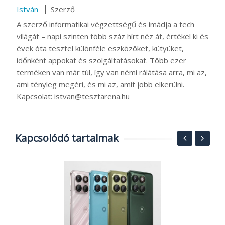
István
Szerző
A szerző informatikai végzettségű és imádja a tech
világát – napi szinten több száz hírt néz át, értékel ki és
évek óta tesztel különféle eszközöket, kütyüket,
időnként appokat és szolgáltatásokat. Több ezer
terméken van már túl, így van némi rálátása arra, mi az,
ami tényleg megéri, és mi az, amit jobb elkerülni.
Kapcsolat: istvan@tesztarena.hu
Kapcsolódó tartalmak
a,
R
R
2