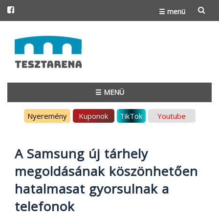
☰ menü
Skip
to
content
☰ MENÜ
Skip
Nyeremény
Kuponok
TikTok
Youtube
to
content
A Samsung új tárhely
megoldásának köszönhetően
hatalmasat gyorsulnak a
telefonok