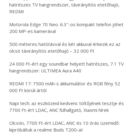
hatrészes TV hangrendszer, távirányítós etetőhajó,
REDMI
Motorola Edge 70 Neo: 6.3″-os kompakt telefon jöhet
200 MP-es kamerával
500 méteres hatótávval és két akkuval érkezik ez az
olcsó távirányítós etetőhajó – 32 000 Ft
24 000 Ft-ért egy soundbar helyett hatrészes, 7.1 TV
hangrendszer: ULTIMEA Aura A40
REDMI 17: 7500 mAh-s akkumulátor és RGB fény 52
000 Ft körüli ártól
Napi tech: az eszközeid kedvenc töltőjének tesztje és
7700 Ft-ért LDAC, ANC fülhallgató, Xiaomi hírek
Olcsón, 7700 Ft-ért LDAC, ANC és 10 órás üzemidő:
kipróbáltuk a realme Buds T200-at