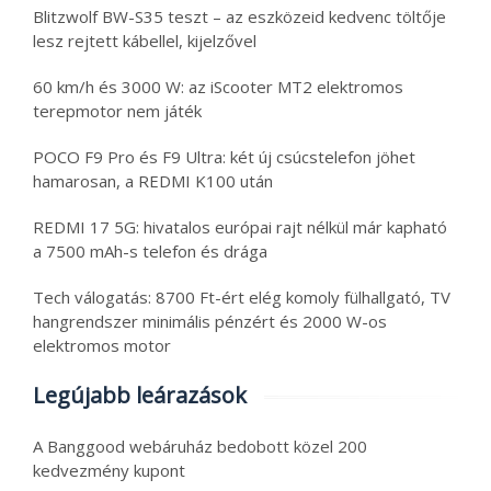
Blitzwolf BW-S35 teszt – az eszközeid kedvenc töltője
lesz rejtett kábellel, kijelzővel
60 km/h és 3000 W: az iScooter MT2 elektromos
terepmotor nem játék
POCO F9 Pro és F9 Ultra: két új csúcstelefon jöhet
hamarosan, a REDMI K100 után
REDMI 17 5G: hivatalos európai rajt nélkül már kapható
a 7500 mAh-s telefon és drága
Tech válogatás: 8700 Ft-ért elég komoly fülhallgató, TV
hangrendszer minimális pénzért és 2000 W-os
elektromos motor
Legújabb leárazások
A Banggood webáruház bedobott közel 200
kedvezmény kupont