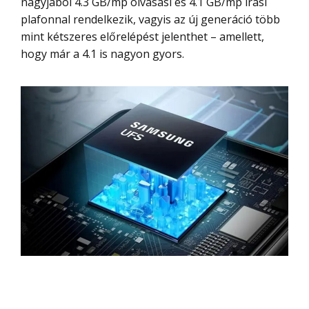
nagyjából 4.3 GB/mp olvasási és 4.1 GB/mp írási
plafonnal rendelkezik, vagyis az új generáció több
mint kétszeres előrelépést jelenthet – amellett,
hogy már a 4.1 is nagyon gyors.