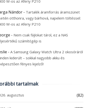
400 W-os az Aferiy P210
arga Nándor
-
Tartalék áramforrás áramszünet
setén otthonra, vagy bárhová, napelem töltéssel:
400 W-os az Aferiy P210
eorge
-
Nem csak fájlokat tárol, ez a NAS
eljesértékű számítógép is
eslie
-
A Samsung Galaxy Watch Ultra 2 okosóráról
inden kiderült – sokkal nagyobb akku és
képesztően fényes kijelző!
orábbi tartalmak
026. augusztus
(82)