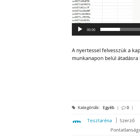
00:00
A nyertessel felvesszük a kapcsolatot és a nyeremény a választ követően 5
munkanapon belül átadásra k
Kategóriák:
Egyéb
|
0
|
Tesztaréna
Szerző
Pontatlanságo