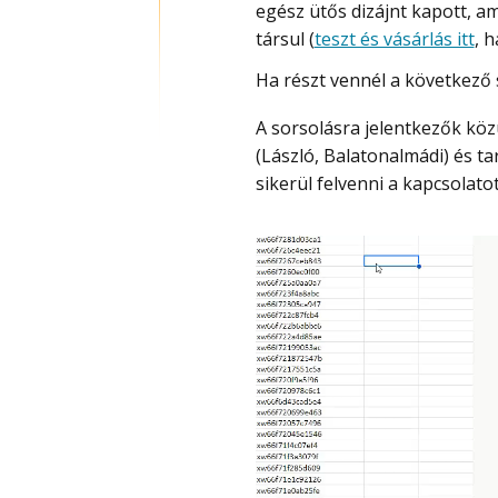
egész ütős dizájnt kapott, 
társul (
teszt és vásárlás itt
, h
Ha részt vennél a következő
A sorsolásra jelentkezők közül véletlenszerűen került kiválasztásra egy nyertes
(László, Balatonalmádi) és ta
sikerül felvenni a kapcsolatot
Videólejátszó