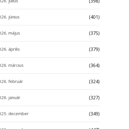
26. július
(398)
26. június
(401)
026. május
(375)
26. április
(379)
026. március
(364)
026. február
(324)
026. január
(327)
025. december
(349)