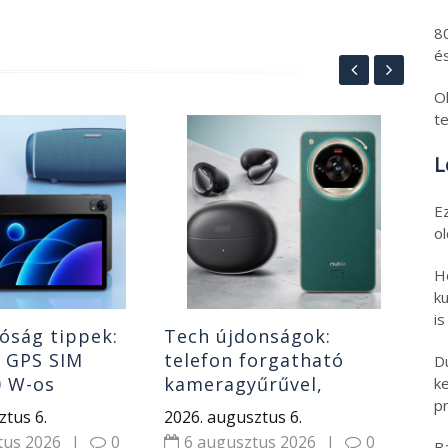
8
és
Ol
t
Fri
L
ma
olc
E
lap
202
o
ár
5
Xi
H
ku
is
óság tippek:
Tech újdonságok:
s GPS SIM
telefon forgatható
D
0 W-os
kameragyűrűvel,
k
pr
ó, power bank
klipszes fülhallgatók
ztus 6.
2026. augusztus 6.
olcsó riválisa és
tus 2026
|
0
6 augusztus 2026
|
0
B