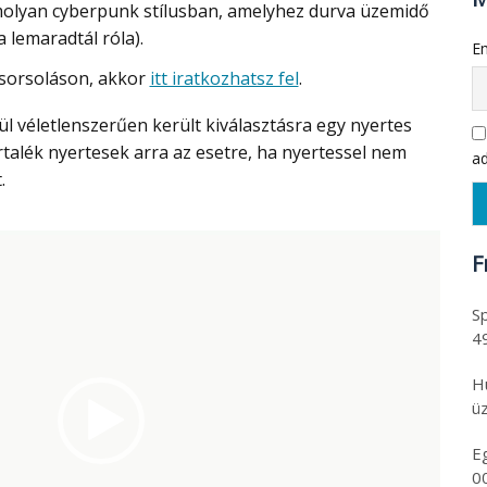
amolyan cyberpunk stílusban, amelyhez durva üzemidő
a lemaradtál róla).
Em
 sorsoláson, akkor
itt iratkozhatsz fel
.
rtalék nyertesek arra az esetre, ha nyertessel nem
ad
.
F
Sp
4
H
üz
E
0