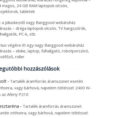
4 magos, 24 GB RAM laptopok olcsón,
ojektorok, tabletek
tt a júliuskezdő nagy Banggood webáruház
eárazás – drága laptopok olcsón, TV hangszórók,
lhallgatók, PC-k, stb.
únius végére itt egy nagy Banggood webáruház
árazás – ebike, laptop, fülhallgató, robotporszívó,
véfőző, roller
egutóbbi hozzászólások
solt
-
Tartalék áramforrás áramszünet esetén
tthonra, vagy bárhová, napelem töltéssel: 2400 W-
s az Aferiy P210
esztaréna
-
Tartalék áramforrás áramszünet
setén otthonra, vagy bárhová, napelem töltéssel: