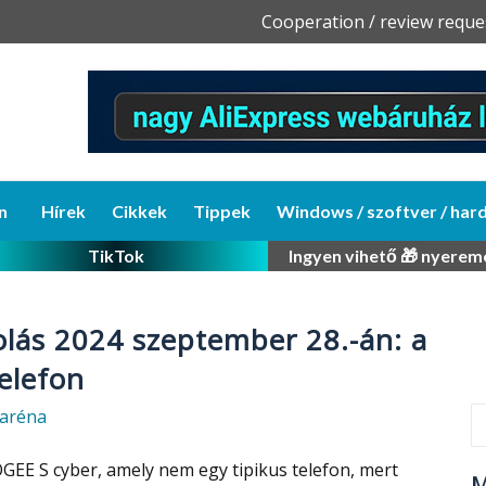
Skip
Cooperation / review reque
to
content
n
Hírek
Cikkek
Tippek
Windows / szoftver / har
TikTok
Ingyen vihető 🎁 nyerem
lás 2024 szeptember 28.-án: a
elefon
aréna
EE S cyber, amely nem egy tipikus telefon, mert
M