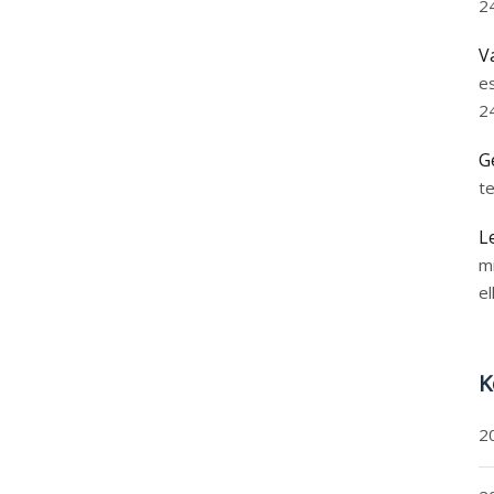
2
V
e
2
G
t
L
m
el
K
2