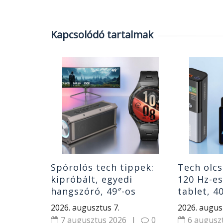
Kapcsolódó tartalmak
atás:
a
en 7 PC
ablet
|
0
Spórolós tech tippek:
Tech olcs
kipróbált, egyedi
120 Hz-e
hangszóró, 49″-os
tablet, 4
monitor, gyerek okosóra
hangszór
2026. augusztus 7.
2026. augus
és Huawei óra
7 augusztus 2026
|
0
6 augusz