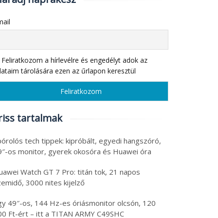
ail
Feliratkozom a hírlevélre és engedélyt adok az
ataim tárolására ezen az űrlapon keresztül
riss tartalmak
órolós tech tippek: kipróbált, egyedi hangszóró,
9″-os monitor, gyerek okosóra és Huawei óra
uawei Watch GT 7 Pro: titán tok, 21 napos
emidő, 3000 nites kijelző
gy 49″-os, 144 Hz-es óriásmonitor olcsón, 120
00 Ft-ért – itt a TITAN ARMY C49SHC