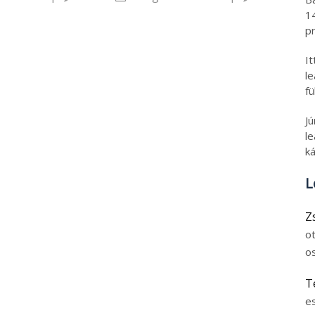
hordozható monitor
1
pr
I
l
fü
J
le
ká
L
Z
o
o
T
e