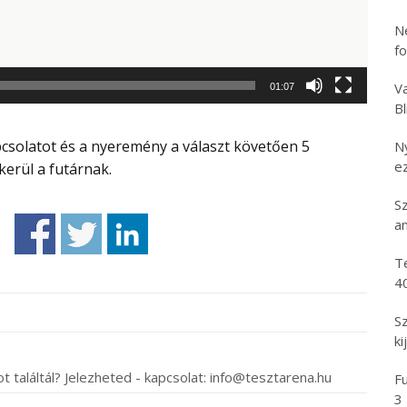
N
f
Va
01:07
B
N
e
erül a futárnak.
S
an
T
4
S
ki
t találtál? Jelezheted - kapcsolat: info@tesztarena.hu
Fu
3