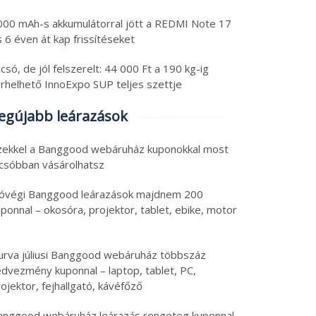
000 mAh-s akkumulátorral jött a REDMI Note 17
 6 éven át kap frissítéseket
csó, de jól felszerelt: 44 000 Ft a 190 kg-ig
erhelhető InnoExpo SUP teljes szettje
ss tech: állítható
Friss tech válogatás:
egújabb leárazások
gasságú asztal teszt,
OnePlus okosóra
só tablet, ami egy
féláron, olcsó
zekkel a Banggood webáruház kuponokkal most
top, tartalék
nyolcmagos Ryzen 7 PC
6. augusztus 5.
2026. augusztus 5.
lcsóbban vásárolhatsz
amforrás, 8580 mAh
és Android 16 tablet
 augusztus 2026
|
0
5 augusztus 2026
|
0
aomi
óvégi Banggood leárazások majdnem 200
ponnal – okosóra, projektor, tablet, ebike, motor
urva júliusi Banggood webáruház többszáz
edvezmény kuponnal – laptop, tablet, PC,
ojektor, fejhallgató, kávéfőző
anggood webáruház leárazás rengeteg kuponnal –