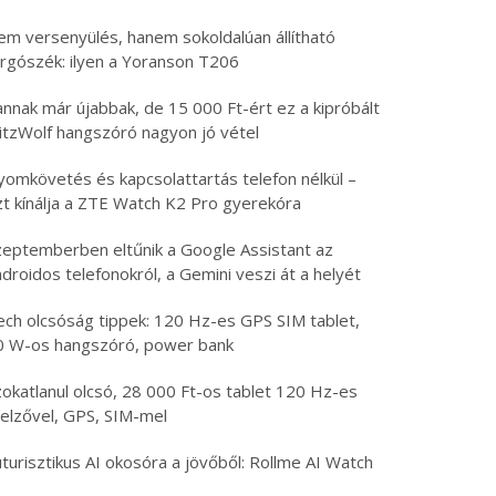
em versenyülés, hanem sokoldalúan állítható
orgószék: ilyen a Yoranson T206
nnak már újabbak, de 15 000 Ft-ért ez a kipróbált
litzWolf hangszóró nagyon jó vétel
yomkövetés és kapcsolattartás telefon nélkül –
zt kínálja a ZTE Watch K2 Pro gyerekóra
zeptemberben eltűnik a Google Assistant az
droidos telefonokról, a Gemini veszi át a helyét
ech olcsóság tippek: 120 Hz-es GPS SIM tablet,
0 W-os hangszóró, power bank
zokatlanul olcsó, 28 000 Ft-os tablet 120 Hz-es
jelzővel, GPS, SIM-mel
turisztikus AI okosóra a jövőből: Rollme AI Watch