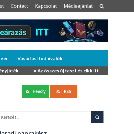
st
Contact
Kapcsolat
Médiaajánlat
dver
Vásárlási tudnivalók
ényjáték
⭐ Az összes új teszt és cikk itt
Feedly
RSS
aradj naprakész