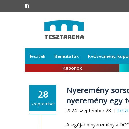
Skip
Tesztek
Bemutatók
Kedvezmény, kupo
to
content
Kuponok
Nyeremény sorso
28
nyeremény egy t
Szeptember
2024. szeptember 28. |
Teszt
A legújabb nyeremény a DOOG