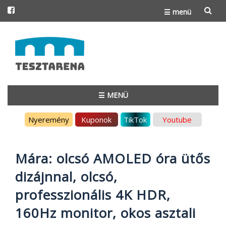
☰ menü
Skip
to
content
☰ MENÜ
Skip
Nyeremény
Kuponok
TikTok
Youtube
to
content
Mára: olcsó AMOLED óra ütős
dizájnnal, olcsó,
professzionális 4K HDR,
160Hz monitor, okos asztali