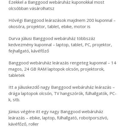
Ezekkel a Banggood webáruház kuponokkal most
olcsóbban vásárolhatsz
Hóvégi Banggood leárazások majdnem 200 kuponnal –
okosóra, projektor, tablet, ebike, motor is
Durva júliusi Banggood webáruház többszáz
kedvezmény kuponnal – laptop, tablet, PC, projektor,
fejhallgató, kávéfőző
Banggood webáruház leárazás rengeteg kuponnal – 14
magos, 24 GB RAM laptopok olcsón, projektorok,
tabletek
Itt a júliuskezdő nagy Banggood webáruház leárazás –
drága laptopok olcsón, TV hangszórók, fülhallgatók, PC-
k, stb.
Június végére itt egy nagy Banggood webáruház
leárazás – ebike, laptop, fülhallgató, robotporszívó,
kávéfőző, roller