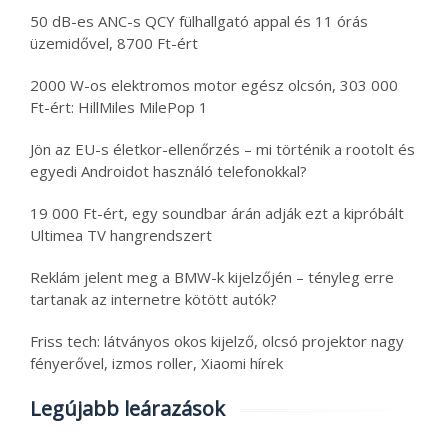
50 dB-es ANC-s QCY fülhallgató appal és 11 órás
üzemidővel, 8700 Ft-ért
2000 W-os elektromos motor egész olcsón, 303 000
Ft-ért: HillMiles MilePop 1
Jön az EU-s életkor-ellenőrzés – mi történik a rootolt és
egyedi Androidot használó telefonokkal?
19 000 Ft-ért, egy soundbar árán adják ezt a kipróbált
Ultimea TV hangrendszert
Reklám jelent meg a BMW-k kijelzőjén – tényleg erre
tartanak az internetre kötött autók?
Friss tech: látványos okos kijelző, olcsó projektor nagy
fényerővel, izmos roller, Xiaomi hírek
Legújabb leárazások