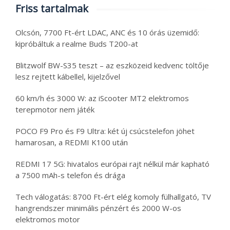
Friss tartalmak
Olcsón, 7700 Ft-ért LDAC, ANC és 10 órás üzemidő:
kipróbáltuk a realme Buds T200-at
Blitzwolf BW-S35 teszt – az eszközeid kedvenc töltője
lesz rejtett kábellel, kijelzővel
60 km/h és 3000 W: az iScooter MT2 elektromos
terepmotor nem játék
POCO F9 Pro és F9 Ultra: két új csúcstelefon jöhet
hamarosan, a REDMI K100 után
REDMI 17 5G: hivatalos európai rajt nélkül már kapható
a 7500 mAh-s telefon és drága
Tech válogatás: 8700 Ft-ért elég komoly fülhallgató, TV
hangrendszer minimális pénzért és 2000 W-os
elektromos motor