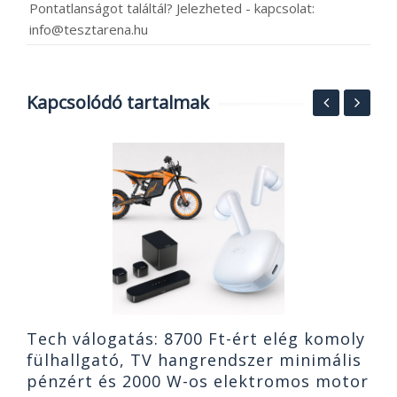
Pontatlanságot találtál? Jelezheted - kapcsolat:
info@tesztarena.hu
Kapcsolódó tartalmak
F
p
X
2
Tech válogatás: 8700 Ft-ért elég komoly
fülhallgató, TV hangrendszer minimális
pénzért és 2000 W-os elektromos motor