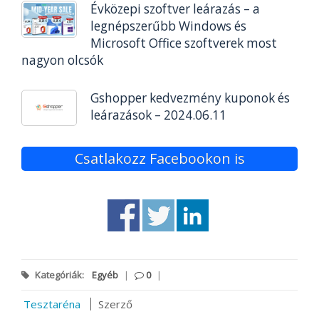
Évközepi szoftver leárazás – a
legnépszerűbb Windows és
Microsoft Office szoftverek most
nagyon olcsók
Gshopper kedvezmény kuponok és
leárazások – 2024.06.11
Csatlakozz Facebookon is
Kategóriák:
Egyéb
|
0
|
Tesztaréna
Szerző