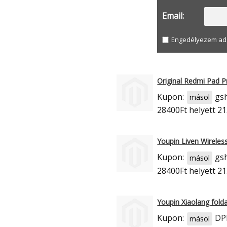
Email:
Engedélyezem ada
Original Redmi Pad 
Kupon:
gs
másol
28400Ft
helyett 21
Youpin Liven Wirele
Kupon:
gs
másol
28400Ft
helyett 21
Youpin Xiaolang foldab
Kupon:
DP
másol