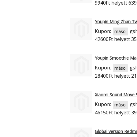
9940Ft
helyett 639
Youpin Ming Zhan Tw
Kupon:
gs
másol
42600Ft
helyett 35
Youpin Smoothie Mac
Kupon:
gs
másol
28400Ft
helyett 21
Xiaomi Sound Move 
Kupon:
gs
másol
46150Ft
helyett 39
Global version Redm