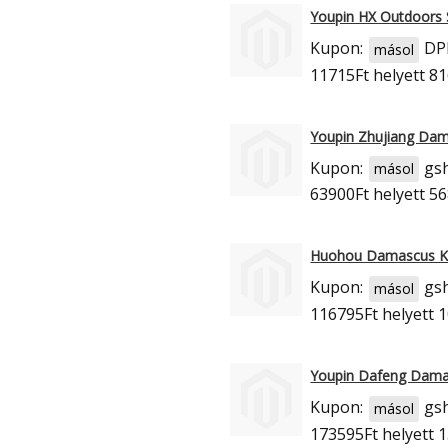
Youpin HX Outdoors S
Kupon:
DP
másol
11715Ft
helyett 81
Youpin Zhujiang Dama
Kupon:
gs
másol
63900Ft
helyett 56
Huohou Damascus Kni
Kupon:
gs
másol
116795Ft
helyett 
Youpin Dafeng Damasc
Kupon:
gs
másol
173595Ft
helyett 