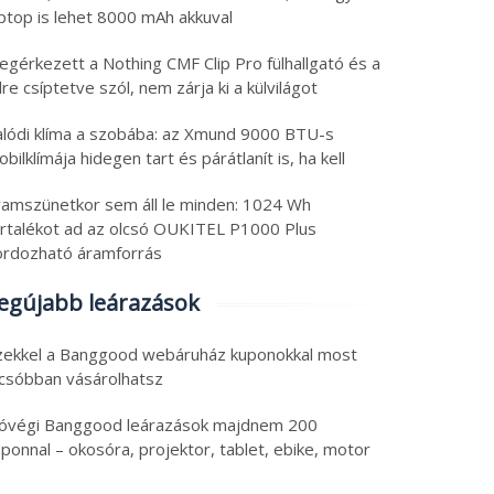
aptop is lehet 8000 mAh akkuval
egérkezett a Nothing CMF Clip Pro fülhallgató és a
lre csíptetve szól, nem zárja ki a külvilágot
alódi klíma a szobába: az Xmund 9000 BTU-s
bilklímája hidegen tart és párátlanít is, ha kell
ramszünetkor sem áll le minden: 1024 Wh
artalékot ad az olcsó OUKITEL P1000 Plus
ordozható áramforrás
egújabb leárazások
zekkel a Banggood webáruház kuponokkal most
lcsóbban vásárolhatsz
óvégi Banggood leárazások majdnem 200
ponnal – okosóra, projektor, tablet, ebike, motor