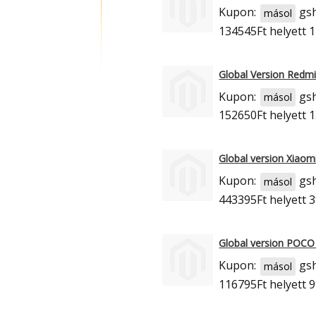
Kupon:
gs
másol
134545Ft
helyett 
Global Version Redm
Kupon:
gs
másol
152650Ft
helyett 
Global version Xiaomi
Kupon:
gs
másol
443395Ft
helyett 
Global version POCO
Kupon:
gs
másol
116795Ft
helyett 9