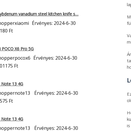
l
bdenum vanadium steel kitchen knife s…
M
hopperxiaomi
Érvényes: 2024-6-30
fü
180 Ft
V
mo
mi POCO X6 Pro 5G
Á
hopperpocox6
Érvényes: 2024-6-30
t
101175 Ft
h
L
i Note 13 4G
hoppernote13
Érvényes: 2024-6-30
E
o
575 Ft
H
i Note 13 4G
ku
is
hoppernote13
Érvényes: 2024-6-30