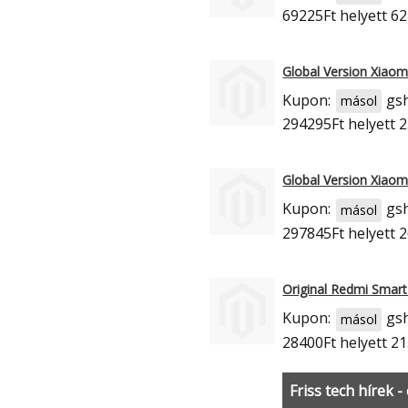
69225Ft
helyett 62
Global Version Xiaom
Kupon:
gs
másol
294295Ft
helyett 
Global Version Xiaom
Kupon:
gs
másol
297845Ft
helyett 
Original Redmi Smar
Kupon:
gs
másol
28400Ft
helyett 21
Friss tech hírek -