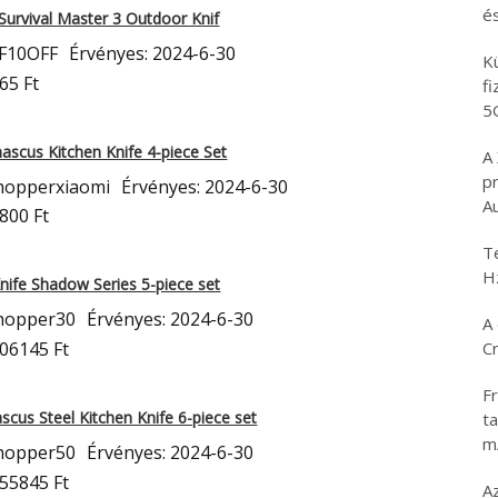
é
urvival Master 3 Outdoor Knif
F10OFF
Érvényes: 2024-6-30
K
65 Ft
f
5
scus Kitchen Knife 4-piece Set
A
p
hopperxiaomi
Érvényes: 2024-6-30
A
800 Ft
T
H
fe Shadow Series 5-piece set
hopper30
Érvényes: 2024-6-30
A 
C
106145 Ft
Fr
us Steel Kitchen Knife 6-piece set
ta
m
hopper50
Érvényes: 2024-6-30
155845 Ft
Az