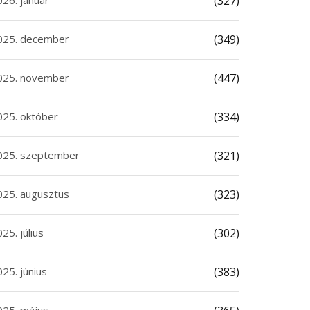
026. január
(327)
025. december
(349)
025. november
(447)
025. október
(334)
025. szeptember
(321)
025. augusztus
(323)
25. július
(302)
25. június
(383)