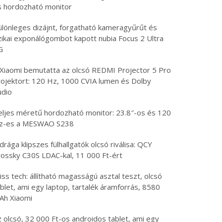
s hordozható monitor
ülönleges dizájnt, forgatható kameragyűrűt és
izikai exponálógombot kapott nubia Focus 2 Ultra
G
 Xiaomi bemutatta az olcsó REDMI Projector 5 Pro
rojektort: 120 Hz, 1000 CVIA lumen és Dolby
udio
eljes méretű hordozható monitor: 23.8″-os és 120
z-es a MESWAO S238
drága klipszes fülhallgatók olcsó riválisa: QCY
rossky C30S LDAC-kal, 11 000 Ft-ért
iss tech: állítható magasságú asztal teszt, olcsó
blet, ami egy laptop, tartalék áramforrás, 8580
Ah Xiaomi
 olcsó, 32 000 Ft-os androidos tablet, ami egy