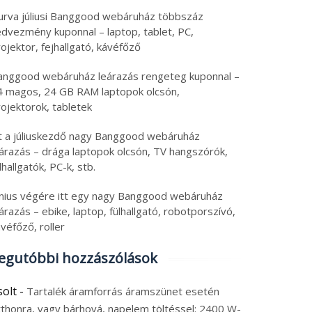
urva júliusi Banggood webáruház többszáz
edvezmény kuponnal – laptop, tablet, PC,
ojektor, fejhallgató, kávéfőző
anggood webáruház leárazás rengeteg kuponnal –
4 magos, 24 GB RAM laptopok olcsón,
ojektorok, tabletek
tt a júliuskezdő nagy Banggood webáruház
eárazás – drága laptopok olcsón, TV hangszórók,
lhallgatók, PC-k, stb.
únius végére itt egy nagy Banggood webáruház
árazás – ebike, laptop, fülhallgató, robotporszívó,
véfőző, roller
egutóbbi hozzászólások
solt
-
Tartalék áramforrás áramszünet esetén
tthonra, vagy bárhová, napelem töltéssel: 2400 W-