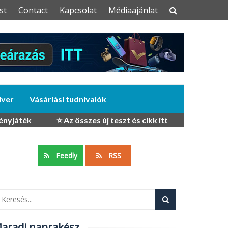
st
Contact
Kapcsolat
Médiaajánlat
dver
Vásárlási tudnivalók
ényjáték
⭐ Az összes új teszt és cikk itt
Feedly
RSS
aradj naprakész