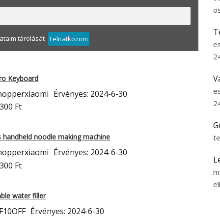
o
T
taim tárolását
Feliratkozom
e
2
V
Pro Keyboard
e
hopperxiaomi
Érvényes: 2024-6-30
2
300 Ft
G
ss handheld noodle making machine
t
hopperxiaomi
Érvényes: 2024-6-30
L
300 Ft
m
el
le water filler
F10OFF
Érvényes: 2024-6-30