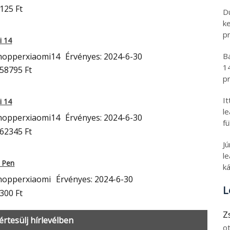
125 Ft
D
k
pr
i 14
hopperxiaomi14
Érvényes: 2024-6-30
B
1
258795 Ft
pr
I
i 14
l
hopperxiaomi14
Érvényes: 2024-6-30
fü
262345 Ft
J
le
t Pen
ká
hopperxiaomi
Érvényes: 2024-6-30
L
300 Ft
Z
 értesülj hírlevélben
o