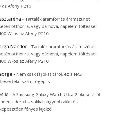
s az Aferiy P210
esztaréna
-
Tartalék áramforrás áramszünet
setén otthonra, vagy bárhová, napelem töltéssel:
400 W-os az Aferiy P210
arga Nándor
-
Tartalék áramforrás áramszünet
setén otthonra, vagy bárhová, napelem töltéssel:
400 W-os az Aferiy P210
eorge
-
Nem csak fájlokat tárol, ez a NAS
eljesértékű számítógép is
eslie
-
A Samsung Galaxy Watch Ultra 2 okosóráról
inden kiderült – sokkal nagyobb akku és
képesztően fényes kijelző!