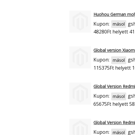
Huohou German moly
Kupon:
gs
másol
48280Ft
helyett 41
Global version Xiao
Kupon:
gs
másol
115375Ft
helyett 
Global Version Redm
Kupon:
gs
másol
65675Ft
helyett 58
Global Version Redm
Kupon:
gs
másol