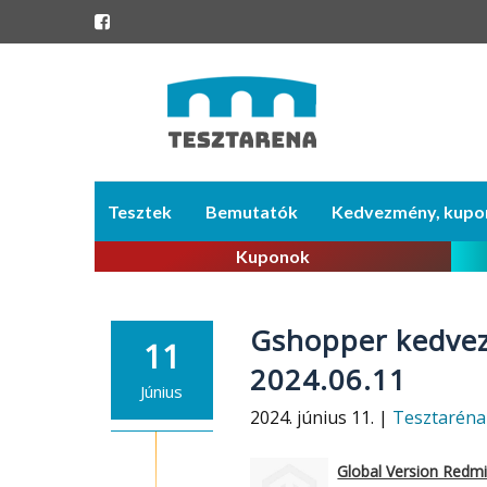
Skip
Tesztek
Bemutatók
Kedvezmény, kupo
to
content
Kuponok
Gshopper kedvez
11
2024.06.11
Június
2024. június 11. |
Tesztaréna
Global Version Redm