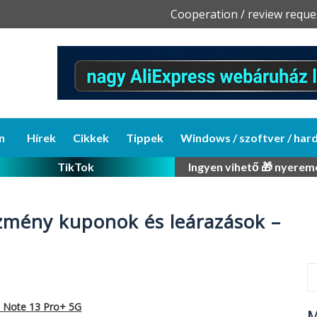
Skip
Cooperation / review reque
to
content
n
Hírek
Cikkek
Tippek
Windows / szoftver / har
TikTok
Ingyen vihető 🎁 nyerem
mény kuponok és leárazások –
i Note 13 Pro+ 5G
M