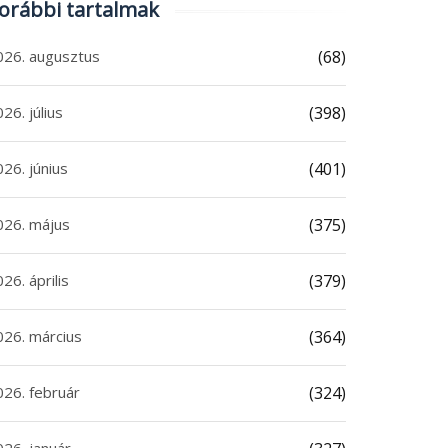
orábbi tartalmak
026. augusztus
(68)
26. július
(398)
26. június
(401)
026. május
(375)
26. április
(379)
026. március
(364)
026. február
(324)