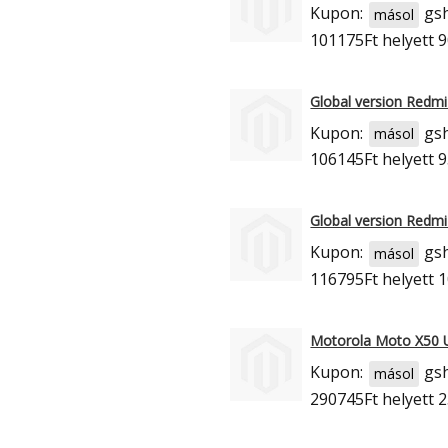
Kupon:
gs
másol
101175Ft
helyett 9
Global version Redm
Kupon:
gs
másol
106145Ft
helyett 9
Global version Redm
Kupon:
gs
másol
116795Ft
helyett 
Motorola Moto X50 
Kupon:
gs
másol
290745Ft
helyett 