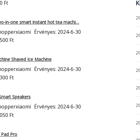
K
0 Ft
2
o-in-one smart instant hot tea machi…
hopperxiaomi
Érvényes: 2024-6-30
20
500 Ft
20
hine Shaved Ice Machine
hopperxiaomi
Érvényes: 2024-6-30
2
300 Ft
20
Smart Speakers
2
hopperxiaomi
Érvényes: 2024-6-30
050 Ft
2
i Pad Pro