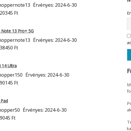
hoppernote13
Érvényes: 2024-6-30
120345 Ft
Em
i Note 13 Pro+ 5G
hoppernote13
Érvényes: 2024-6-30
ad
138450 Ft
 14 Ultra
F
hopper150
Érvényes: 2024-6-30
390145 Ft
Mo
fo
 Pad
P
a
hopper50
Érvényes: 2024-6-30
9045 Ft
T
ka