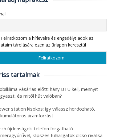
ail
Feliratkozom a hírlevélre és engedélyt adok az
ataim tárolására ezen az űrlapon keresztül
riss tartalmak
bilklíma vásárlás előtt: hány BTU kell, mennyit
gyaszt, és mitől hűt valóban?
ower station kisokos: így válassz hordozható,
kkumulátoros áramforrást
ech újdonságok: telefon forgatható
meragyűrűvel, klipszes fülhallgatók olcsó riválisa