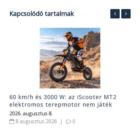
Kapcsolódó tartalmak
5
1
2
60 km/h és 3000 W: az iScooter MT2
elektromos terepmotor nem játék
2026. augusztus 8.
8 augusztus 2026
|
0