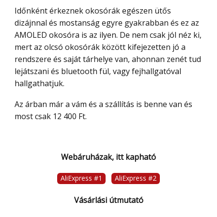
Időnként érkeznek okosórák egészen ütős
dizájnnal és mostanság egyre gyakrabban és ez az
AMOLED okosóra is az ilyen. De nem csak jól néz ki,
mert az olcsó okosórák között kifejezetten jó a
rendszere és saját tárhelye van, ahonnan zenét tud
lejátszani és bluetooth fül, vagy fejhallgatóval
hallgathatjuk.
Az árban már a vám és a szállítás is benne van és
most csak 12 400 Ft.
Webáruházak, itt kapható
AliExpress #1
AliExpress #2
Vásárlási útmutató