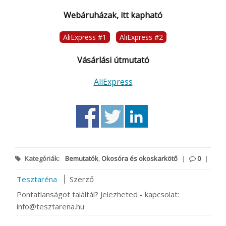
Webáruházak, itt kapható
AliExpress #1
AliExpress #2
Vásárlási útmutató
AliExpress
Kategóriák:
Bemutatók
,
Okosóra és okoskarkötő
|
0
|
Tesztaréna
Szerző
Pontatlanságot találtál? Jelezheted - kapcsolat:
info@tesztarena.hu