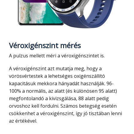
Véroxigénszint mérés
A pulzus mellett méri a véroxigénszintet is.
A véroxigénszint azt mutatja meg, hogy a
vörösvértestek a lehetséges oxigénszállító
kapacitásuk mekkora hányadát használják. 96-
100% a normális, az alatt (és különösen 95 alatt)
megfontolandó a kivizsgálása, 88 alatt pedig
orvoshoz kell fordulni. Számos betegség esetén
csökkenhet a véroxigénszint, így jó tisztában lenni
az értékével.