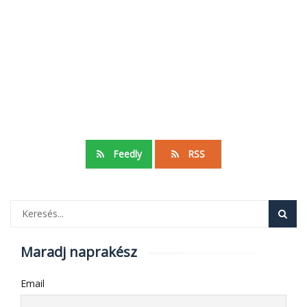
Feedly
RSS
Maradj naprakész
Email