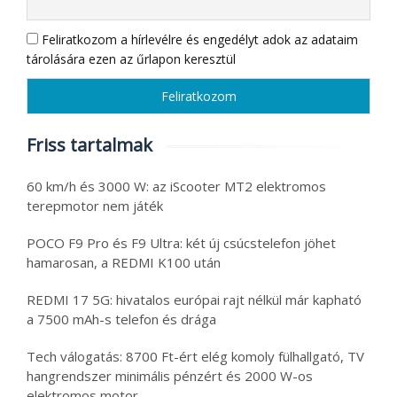
Feliratkozom a hírlevélre és engedélyt adok az adataim
tárolására ezen az űrlapon keresztül
Friss tartalmak
60 km/h és 3000 W: az iScooter MT2 elektromos
terepmotor nem játék
POCO F9 Pro és F9 Ultra: két új csúcstelefon jöhet
hamarosan, a REDMI K100 után
REDMI 17 5G: hivatalos európai rajt nélkül már kapható
a 7500 mAh-s telefon és drága
Tech válogatás: 8700 Ft-ért elég komoly fülhallgató, TV
hangrendszer minimális pénzért és 2000 W-os
elektromos motor