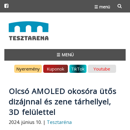
☰ menü
Skip
to
content
☰ MENÜ
Skip
Nyeremény
Kuponok
TikTok
Youtube
to
content
Olcsó AMOLED okosóra ütős
dizájnnal és zene tárhellyel,
3D felülettel
2024. június 10. |
Tesztaréna