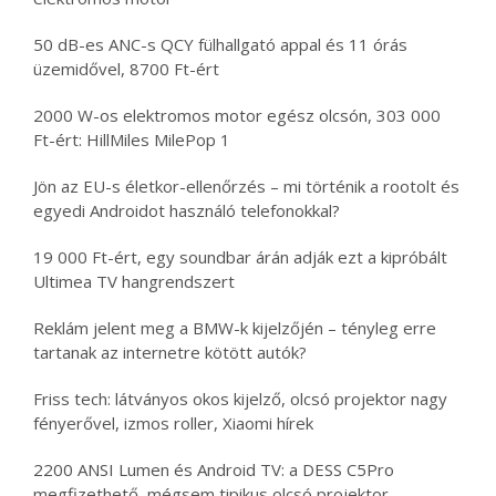
50 dB-es ANC-s QCY fülhallgató appal és 11 órás
üzemidővel, 8700 Ft-ért
2000 W-os elektromos motor egész olcsón, 303 000
Ft-ért: HillMiles MilePop 1
Jön az EU-s életkor-ellenőrzés – mi történik a rootolt és
egyedi Androidot használó telefonokkal?
19 000 Ft-ért, egy soundbar árán adják ezt a kipróbált
Ultimea TV hangrendszert
Reklám jelent meg a BMW-k kijelzőjén – tényleg erre
tartanak az internetre kötött autók?
Friss tech: látványos okos kijelző, olcsó projektor nagy
fényerővel, izmos roller, Xiaomi hírek
2200 ANSI Lumen és Android TV: a DESS C5Pro
megfizethető, mégsem tipikus olcsó projektor