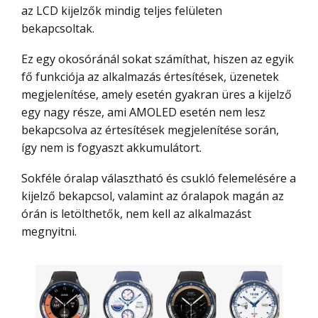
az LCD kijelzők mindig teljes felületen
bekapcsoltak.
Ez egy okosóránál sokat számíthat, hiszen az egyik
fő funkciója az alkalmazás értesítések, üzenetek
megjelenítése, amely esetén gyakran üres a kijelző
egy nagy része, ami AMOLED esetén nem lesz
bekapcsolva az értesítések megjelenítése során,
így nem is fogyaszt akkumulátort.
Sokféle óralap választható és csukló felemelésére a
kijelző bekapcsol, valamint az óralapok magán az
órán is letölthetők, nem kell az alkalmazást
megnyitni.