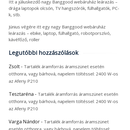
Itt a júliuskezdő nagy Banggood webáruház leárazás –
drága laptopok olcsón, TV hangszórók, fülhallgatók, PC-
k, stb.
Június végére itt egy nagy Banggood webáruház
leárazás – ebike, laptop, fülhallgató, robotporszívó,
kávéfőző, roller
Legutóbbi hozzászólások
Zsolt
-
Tartalék áramforrás áramszünet esetén
otthonra, vagy bárhová, napelem töltéssel: 2400 W-os
az Aferiy P210
Tesztaréna
-
Tartalék áramforrás áramszünet esetén
otthonra, vagy bárhová, napelem töltéssel: 2400 W-os
az Aferiy P210
Varga Nándor
-
Tartalék áramforrás áramszünet
esetén otthonra, vagy bárhová, napelem töltéssel: