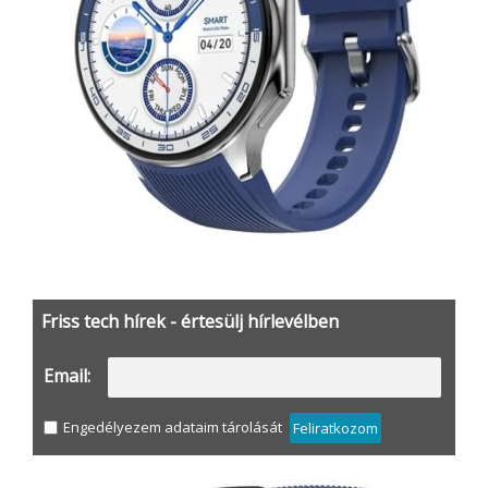
Friss tech hírek - értesülj hírlevélben
Email:
Engedélyezem adataim tárolását
Feliratkozom