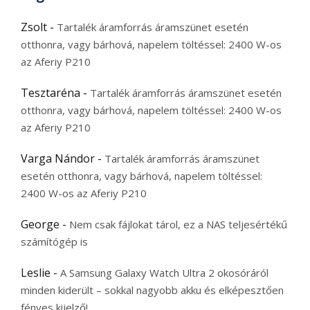
Zsolt
-
Tartalék áramforrás áramszünet esetén
otthonra, vagy bárhová, napelem töltéssel: 2400 W-os
az Aferiy P210
Tesztaréna
-
Tartalék áramforrás áramszünet esetén
otthonra, vagy bárhová, napelem töltéssel: 2400 W-os
az Aferiy P210
Varga Nándor
-
Tartalék áramforrás áramszünet
esetén otthonra, vagy bárhová, napelem töltéssel:
2400 W-os az Aferiy P210
George
-
Nem csak fájlokat tárol, ez a NAS teljesértékű
számítógép is
Leslie
-
A Samsung Galaxy Watch Ultra 2 okosóráról
minden kiderült – sokkal nagyobb akku és elképesztően
fényes kijelző!