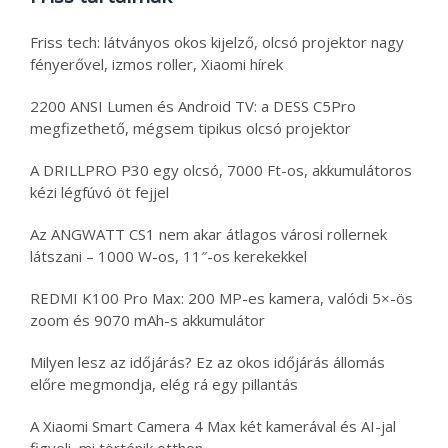
Friss tech: látványos okos kijelző, olcsó projektor nagy
fényerővel, izmos roller, Xiaomi hírek
2200 ANSI Lumen és Android TV: a DESS C5Pro
megfizethető, mégsem tipikus olcsó projektor
A DRILLPRO P30 egy olcsó, 7000 Ft-os, akkumulátoros
kézi légfúvó öt fejjel
Az ANGWATT CS1 nem akar átlagos városi rollernek
látszani – 1000 W-os, 11″-os kerekekkel
REDMI K100 Pro Max: 200 MP-es kamera, valódi 5×-ös
zoom és 9070 mAh-s akkumulátor
Milyen lesz az időjárás? Ez az okos időjárás állomás
előre megmondja, elég rá egy pillantás
A Xiaomi Smart Camera 4 Max két kamerával és AI-jal
figyeli, mi történik otthon