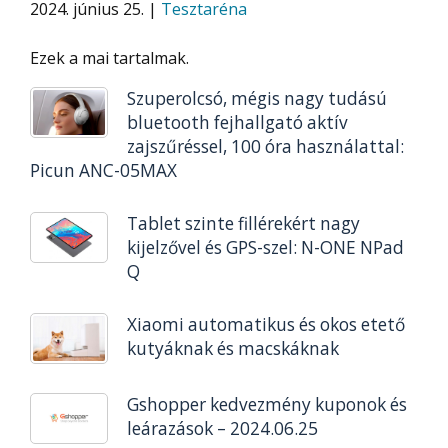
2024. június 25. |
Tesztaréna
Ezek a mai tartalmak.
Szuperolcsó, mégis nagy tudású
bluetooth fejhallgató aktív
zajszűréssel, 100 óra használattal:
Picun ANC-05MAX
Tablet szinte fillérekért nagy
kijelzővel és GPS-szel: N-ONE NPad
Q
Xiaomi automatikus és okos etető
kutyáknak és macskáknak
Gshopper kedvezmény kuponok és
leárazások – 2024.06.25