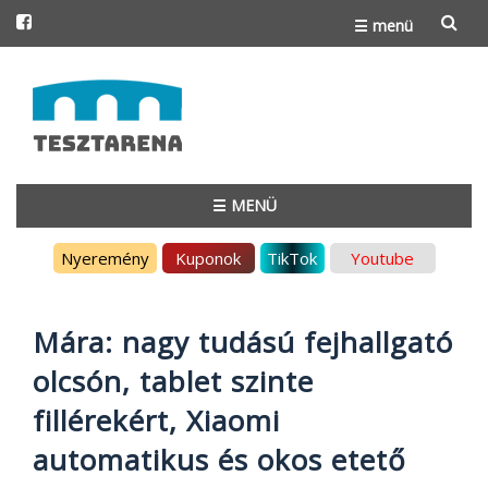
☰ menü
Skip
to
content
☰ MENÜ
Skip
Nyeremény
Kuponok
TikTok
Youtube
to
content
Mára: nagy tudású fejhallgató
olcsón, tablet szinte
fillérekért, Xiaomi
automatikus és okos etető