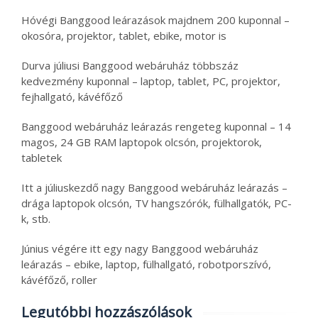
Hóvégi Banggood leárazások majdnem 200 kuponnal –
okosóra, projektor, tablet, ebike, motor is
Durva júliusi Banggood webáruház többszáz
kedvezmény kuponnal – laptop, tablet, PC, projektor,
fejhallgató, kávéfőző
Banggood webáruház leárazás rengeteg kuponnal – 14
magos, 24 GB RAM laptopok olcsón, projektorok,
tabletek
Itt a júliuskezdő nagy Banggood webáruház leárazás –
drága laptopok olcsón, TV hangszórók, fülhallgatók, PC-
k, stb.
Június végére itt egy nagy Banggood webáruház
leárazás – ebike, laptop, fülhallgató, robotporszívó,
kávéfőző, roller
Legutóbbi hozzászólások