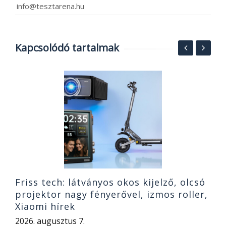
info@tesztarena.hu
Kapcsolódó tartalmak
S
h
o
2
Friss tech: látványos okos kijelző, olcsó
projektor nagy fényerővel, izmos roller,
Xiaomi hírek
2026. augusztus 7.