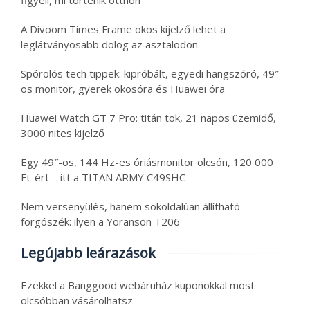
A Divoom Times Frame okos kijelző lehet a
leglátványosabb dolog az asztalodon
Spórolós tech tippek: kipróbált, egyedi hangszóró, 49″-
os monitor, gyerek okosóra és Huawei óra
Huawei Watch GT 7 Pro: titán tok, 21 napos üzemidő,
3000 nites kijelző
Egy 49″-os, 144 Hz-es óriásmonitor olcsón, 120 000
Ft-ért – itt a TITAN ARMY C49SHC
Nem versenyülés, hanem sokoldalúan állítható
forgószék: ilyen a Yoranson T206
Legújabb leárazások
Ezekkel a Banggood webáruház kuponokkal most
olcsóbban vásárolhatsz