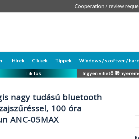
Skip
Cooperation / review reque
to
content
n
Hírek
Cikkek
Tippek
Windows / szoftver / har
TikTok
Ingyen vihető 🎁 nyerem
gis nagy tudású bluetooth
 zajszűréssel, 100 óra
icun ANC-05MAX
M