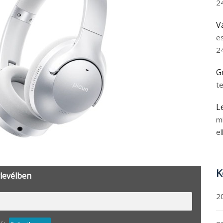
2
V
e
2
G
t
L
m
el
K
rlevélben
2