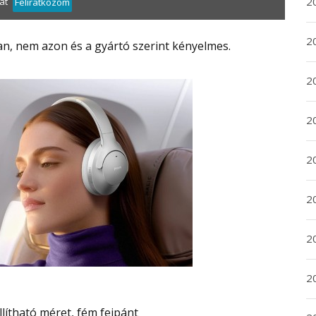
20
át
Feliratkozom
20
 van, nem azon és a gyártó szerint kényelmes.
2
20
2
2
2
2
Állítható méret, fém fejpánt