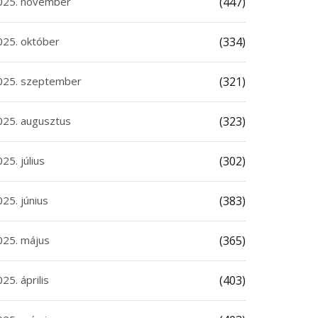
025. november
(447)
025. október
(334)
025. szeptember
(321)
025. augusztus
(323)
25. július
(302)
25. június
(383)
025. május
(365)
25. április
(403)