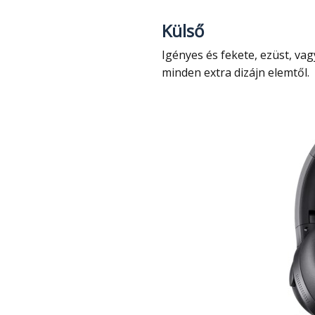
Külső
Igényes és fekete, ezüst, vagy bézs színű fejhallgatóról van szó, amely mentes
minden extra dizájn elemtől.