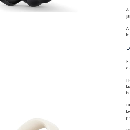
A
ja
A
l
L
E
o
H
ku
is
D
k
pr
B