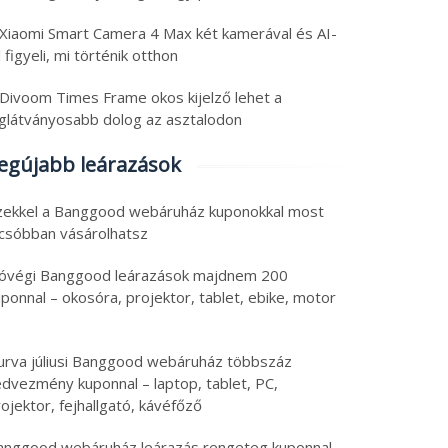
 Xiaomi Smart Camera 4 Max két kamerával és AI-
l figyeli, mi történik otthon
 Divoom Times Frame okos kijelző lehet a
eglátványosabb dolog az asztalodon
egújabb leárazások
zekkel a Banggood webáruház kuponokkal most
lcsóbban vásárolhatsz
óvégi Banggood leárazások majdnem 200
ponnal – okosóra, projektor, tablet, ebike, motor
urva júliusi Banggood webáruház többszáz
edvezmény kuponnal – laptop, tablet, PC,
ojektor, fejhallgató, kávéfőző
anggood webáruház leárazás rengeteg kuponnal –