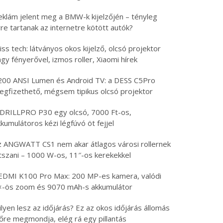
eklám jelent meg a BMW-k kijelzőjén – tényleg
re tartanak az internetre kötött autók?
iss tech: látványos okos kijelző, olcsó projektor
gy fényerővel, izmos roller, Xiaomi hírek
200 ANSI Lumen és Android TV: a DESS C5Pro
egfizethető, mégsem tipikus olcsó projektor
 DRILLPRO P30 egy olcsó, 7000 Ft-os,
kumulátoros kézi légfúvó öt fejjel
z ANGWATT CS1 nem akar átlagos városi rollernek
átszani – 1000 W-os, 11″-os kerekekkel
EDMI K100 Pro Max: 200 MP-es kamera, valódi
×-ös zoom és 9070 mAh-s akkumulátor
lyen lesz az időjárás? Ez az okos időjárás állomás
lőre megmondja, elég rá egy pillantás