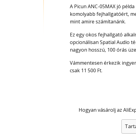
A Picun ANC-05MAX jó példa a
komolyabb fejhallgatóért, mer
mint amire számítanánk.
Ez egy okos fejhallgató alkalmazás használattal és változtatható hangzással,
opcionálisan Spatial Audio té
nagyon hosszú, 100 órás üze
Vámmentesen érkezik ingyen szállítással és a termék oldalon lévő kuponnal most
csak 11 500 Ft.
Hogyan vásárolj az Ali
Tart