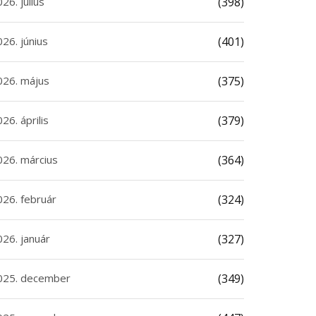
26. július
(398)
26. június
(401)
026. május
(375)
26. április
(379)
026. március
(364)
026. február
(324)
026. január
(327)
025. december
(349)