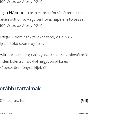
400 W-os az Aferiy P210
arga Nándor
-
Tartalék áramforrás áramszünet
setén otthonra, vagy bárhová, napelem töltéssel:
400 W-os az Aferiy P210
eorge
-
Nem csak fájlokat tárol, ez a NAS
eljesértékű számítógép is
eslie
-
A Samsung Galaxy Watch Ultra 2 okosóráról
inden kiderült – sokkal nagyobb akku és
képesztően fényes kijelző!
orábbi tartalmak
026. augusztus
(94)