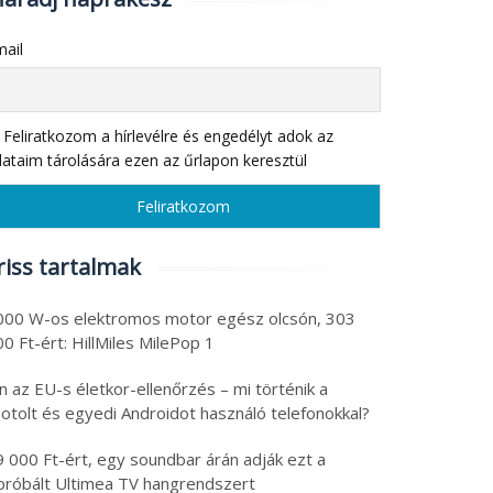
ail
Feliratkozom a hírlevélre és engedélyt adok az
ataim tárolására ezen az űrlapon keresztül
riss tartalmak
000 W-os elektromos motor egész olcsón, 303
0 Ft-ért: HillMiles MilePop 1
n az EU-s életkor-ellenőrzés – mi történik a
otolt és egyedi Androidot használó telefonokkal?
9 000 Ft-ért, egy soundbar árán adják ezt a
ipróbált Ultimea TV hangrendszert