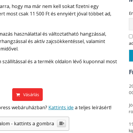
rra, hogy ma már nem kell sokat fizetni egy
t most csak 11 500 Ft és ennyiért jóval többet ad,
Em
rhangzással és aktív zajcsökkentéssel, valamint
ad
midővel.
F
2
00
Vásárlás
Jö
Express webáruházban?
Kattints ide
a teljes leírásért!
ro
alom - kattints a gombra
1
k