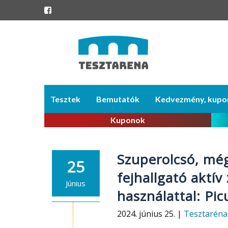
Skip
Tesztek
Bemutatók
Kedvezmény, kupo
to
content
Kuponok
Szuperolcsó, mé
25
fejhallgató aktív
Június
használattal: P
2024. június 25. |
Tesztaréna