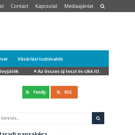
st
Contact
Kapcsolat
Médiaajánlat
dver
Vásárlási tudnivalók
ényjáték
⭐ Az összes új teszt és cikk itt
Feedly
RSS
aradj naprakész