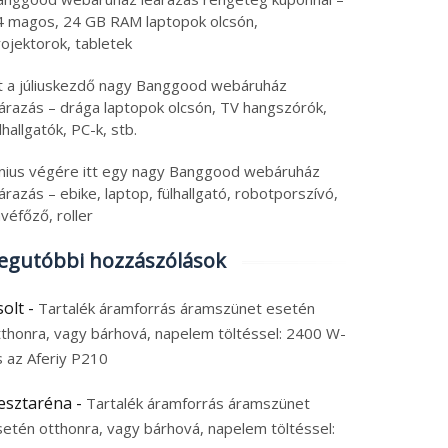
4 magos, 24 GB RAM laptopok olcsón,
ojektorok, tabletek
tt a júliuskezdő nagy Banggood webáruház
eárazás – drága laptopok olcsón, TV hangszórók,
lhallgatók, PC-k, stb.
únius végére itt egy nagy Banggood webáruház
árazás – ebike, laptop, fülhallgató, robotporszívó,
véfőző, roller
egutóbbi hozzászólások
solt
-
Tartalék áramforrás áramszünet esetén
tthonra, vagy bárhová, napelem töltéssel: 2400 W-
s az Aferiy P210
esztaréna
-
Tartalék áramforrás áramszünet
setén otthonra, vagy bárhová, napelem töltéssel: