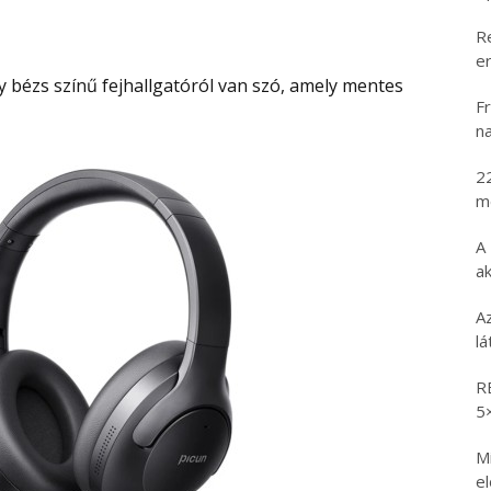
R
er
Fr
na
2
m
A
ak
A
l
R
5
Mi
e