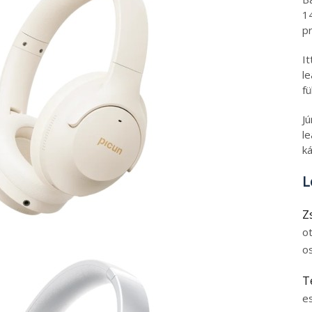
1
pr
I
l
fü
J
le
ká
L
Z
o
o
T
e