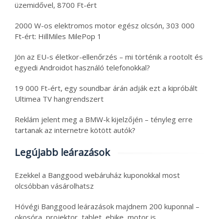
üzemidővel, 8700 Ft-ért
2000 W-os elektromos motor egész olcsón, 303 000
Ft-ért: HillMiles MilePop 1
Jön az EU-s életkor-ellenőrzés – mi történik a rootolt és
egyedi Androidot használó telefonokkal?
19 000 Ft-ért, egy soundbar árán adják ezt a kipróbált
Ultimea TV hangrendszert
Reklám jelent meg a BMW-k kijelzőjén – tényleg erre
tartanak az internetre kötött autók?
Legújabb leárazások
Ezekkel a Banggood webáruház kuponokkal most
olcsóbban vásárolhatsz
Hóvégi Banggood leárazások majdnem 200 kuponnal –
okosóra, projektor, tablet, ebike, motor is