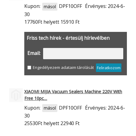
Kupon:
DPF10OFF
Érvényes: 2024-6-
másol
30
17760Ft
helyett 15910 Ft
Friss tech hírek - értesülj hírlevélben
Email:
Engedélyezem adataim tárolását
Feliratkozom
XIAOMI MIJIA Vacuum Sealers Machine 220V With
Free 10pc…
Kupon:
DPF10OFF
Érvényes: 2024-6-
másol
30
25530Ft
helyett 22940 Ft