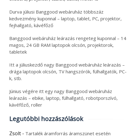
Durva júliusi Banggood webáruház többszáz
kedvezmény kuponnal – laptop, tablet, PC, projektor,
fejhallgató, kávéfőző
Banggood webáruház leárazás rengeteg kuponnal – 14
magos, 24 GB RAM laptopok olcsón, projektorok,
tabletek
Itt a júliuskezdő nagy Banggood webáruház leárazás –
drága laptopok olcsón, TV hangszórók, fülhallgatók, PC-
k, stb.
Június végére itt egy nagy Banggood webáruház
leárazás – ebike, laptop, fülhallgató, robotporszívó,
kávéfőző, roller
Legutóbbi hozzászólások
Zsolt
-
Tartalék áramforrás áramszünet esetén