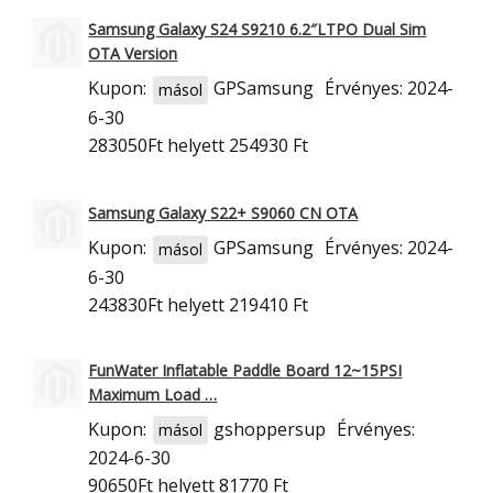
Samsung Galaxy S24 S9210 6.2″LTPO Dual Sim
OTA Version
Kupon:
GPSamsung
Érvényes: 2024-
másol
6-30
283050Ft
helyett 254930 Ft
Samsung Galaxy S22+ S9060 CN OTA
Kupon:
GPSamsung
Érvényes: 2024-
másol
6-30
243830Ft
helyett 219410 Ft
FunWater Inflatable Paddle Board 12~15PSI
Maximum Load …
Kupon:
gshoppersup
Érvényes:
másol
2024-6-30
90650Ft
helyett 81770 Ft