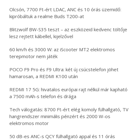
Olcsón, 7700 Ft-ért LDAC, ANC és 10 órás üzemidő:
kipróbáltuk a realme Buds T200-at
Blitzwolf BW-S35 teszt – az eszközeid kedvenc töltője
lesz rejtett kábellel, kijelzővel
60 km/h és 3000 W: az iScooter MT2 elektromos
terepmotor nem játék
POCO F9 Pro és F9 Ultra: két új csúcstelefon jöhet
hamarosan, a REDMI K100 után
REDMI 17 5G: hivatalos európai rajt nélkül már kapható
a 7500 mAh-s telefon és drága
Tech válogatás: 8700 Ft-ért elég komoly fülhallgató, TV
hangrendszer minimális pénzért és 2000 W-os
elektromos motor
50 dB-es ANC-s QCY fülhallgató appal és 11 órás