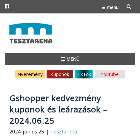
☰ menü
Skip
to
content
☰ MENÜ
Skip
Nyeremény
Kuponok
TikTok
Youtube
to
content
Gshopper kedvezmény
kuponok és leárazások –
2024.06.25
2024. június 25. |
Tesztaréna