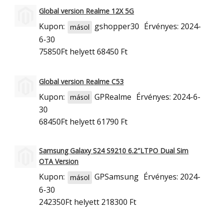
Global version Realme 12X 5G
Kupon:
gshopper30
Érvényes: 2024-
másol
6-30
75850Ft
helyett 68450 Ft
Global version Realme C53
Kupon:
GPRealme
Érvényes: 2024-6-
másol
30
68450Ft
helyett 61790 Ft
Samsung Galaxy S24 S9210 6.2″LTPO Dual Sim
OTA Version
Kupon:
GPSamsung
Érvényes: 2024-
másol
6-30
242350Ft
helyett 218300 Ft