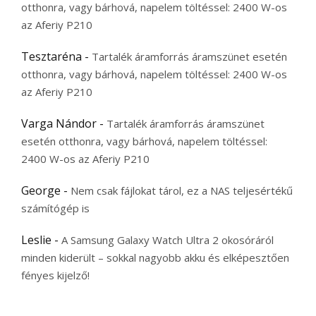
otthonra, vagy bárhová, napelem töltéssel: 2400 W-os
az Aferiy P210
Tesztaréna
-
Tartalék áramforrás áramszünet esetén
otthonra, vagy bárhová, napelem töltéssel: 2400 W-os
az Aferiy P210
Varga Nándor
-
Tartalék áramforrás áramszünet
esetén otthonra, vagy bárhová, napelem töltéssel:
2400 W-os az Aferiy P210
George
-
Nem csak fájlokat tárol, ez a NAS teljesértékű
számítógép is
Leslie
-
A Samsung Galaxy Watch Ultra 2 okosóráról
minden kiderült – sokkal nagyobb akku és elképesztően
fényes kijelző!