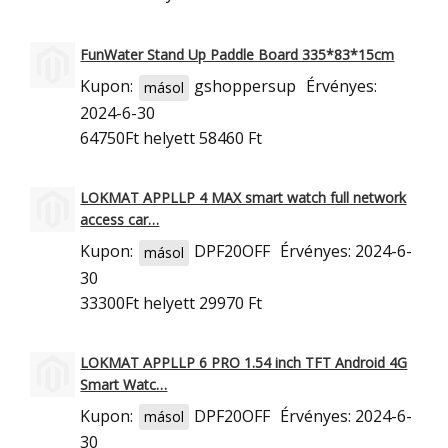
FunWater Stand Up Paddle Board 335*83*15cm
Kupon:
gshoppersup
Érvényes:
másol
2024-6-30
64750Ft
helyett 58460 Ft
LOKMAT APPLLP 4 MAX smart watch full network
access car…
Kupon:
DPF20OFF
Érvényes: 2024-6-
másol
30
33300Ft
helyett 29970 Ft
LOKMAT APPLLP 6 PRO 1.54 inch TFT Android 4G
Smart Watc…
Kupon:
DPF20OFF
Érvényes: 2024-6-
másol
30