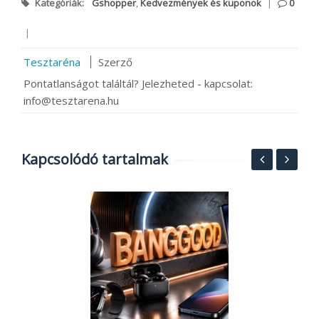
Kategóriák:
Gshopper
,
Kedvezmények és kuponok
|
0
|
Tesztaréna
Szerző
Pontatlanságot találtál? Jelezheted - kapcsolat:
info@tesztarena.hu
Kapcsolódó tartalmak
H
2
C-
t
20