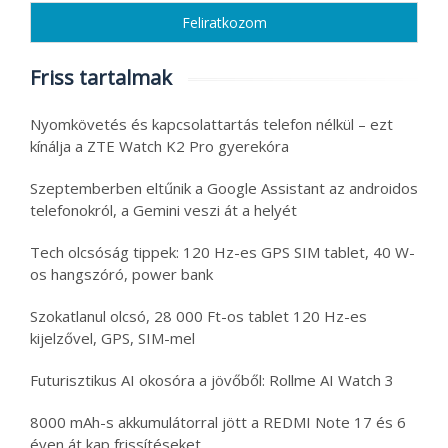
Friss tartalmak
Nyomkövetés és kapcsolattartás telefon nélkül – ezt
kínálja a ZTE Watch K2 Pro gyerekóra
Szeptemberben eltűnik a Google Assistant az androidos
telefonokról, a Gemini veszi át a helyét
Tech olcsóság tippek: 120 Hz-es GPS SIM tablet, 40 W-
os hangszóró, power bank
Szokatlanul olcsó, 28 000 Ft-os tablet 120 Hz-es
kijelzővel, GPS, SIM-mel
Futurisztikus AI okosóra a jövőből: Rollme AI Watch 3
8000 mAh-s akkumulátorral jött a REDMI Note 17 és 6
éven át kap frissítéseket