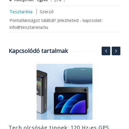
Tesztaréna
Szerző
Pontatlanságot találtál? Jelezheted - kapcsolat:
info@tesztarena.hu
Kapcsolódó tartalmak
T
,
k
o
2
Tech olcsóság tippek: 120 Hz-es GPS