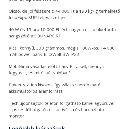
Olcsó, de jól felszerelt: 44 000 Ft a 190 kg-ig terhelhető
InnoExpo SUP teljes szettje
40 W és 15 óra 10 000 Ft-ért: nagyon olcsó bluetooth
hangszóró a SOUNARC R1
Kicsi, könnyű, 330 grammos, mégis 100W-os, 14 000
mAh power bank: BlitzWolf BW-P23
Mobilklíma vásárlás előtt: hány BTU kell, mennyit
fogyaszt, és mitől hűt valóban?
Power station kisokos: így válassz hordozható,
akkumulátoros áramforrást
Tech újdonságok: telefon forgatható kameragyűrűvel,
klipszes fülhallgatók olcsó riválisa és hordozható
monitor
Legújabb leárazások