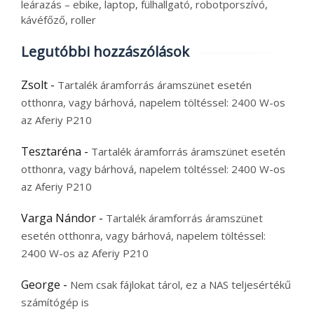
leárazás – ebike, laptop, fülhallgató, robotporszívó,
kávéfőző, roller
Legutóbbi hozzászólások
Zsolt
-
Tartalék áramforrás áramszünet esetén
otthonra, vagy bárhová, napelem töltéssel: 2400 W-os
az Aferiy P210
Tesztaréna
-
Tartalék áramforrás áramszünet esetén
otthonra, vagy bárhová, napelem töltéssel: 2400 W-os
az Aferiy P210
Varga Nándor
-
Tartalék áramforrás áramszünet
esetén otthonra, vagy bárhová, napelem töltéssel:
2400 W-os az Aferiy P210
George
-
Nem csak fájlokat tárol, ez a NAS teljesértékű
számítógép is