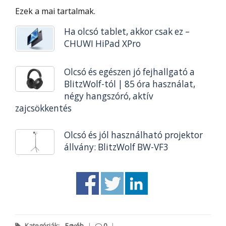
Ezek a mai tartalmak.
Ha olcsó tablet, akkor csak ez –
CHUWI HiPad XPro
Olcsó és egészen jó fejhallgató a
BlitzWolf-tól | 85 óra használat,
négy hangszóró, aktív
zajcsökkentés
Olcsó és jól használható projektor
állvány: BlitzWolf BW-VF3
Kategóriák:
Egyéb
|
0
|