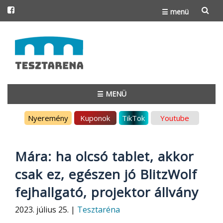
☰ menü
Skip
to
content
☰ MENÜ
Skip
Nyeremény
Kuponok
TikTok
Youtube
to
content
Mára: ha olcsó tablet, akkor
csak ez, egészen jó BlitzWolf
fejhallgató, projektor állvány
2023. július 25. |
Tesztaréna