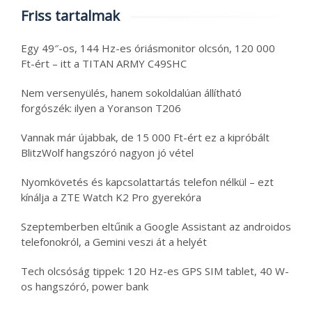
Friss tartalmak
Egy 49″-os, 144 Hz-es óriásmonitor olcsón, 120 000
Ft-ért – itt a TITAN ARMY C49SHC
Nem versenyülés, hanem sokoldalúan állítható
forgószék: ilyen a Yoranson T206
Vannak már újabbak, de 15 000 Ft-ért ez a kipróbált
BlitzWolf hangszóró nagyon jó vétel
Nyomkövetés és kapcsolattartás telefon nélkül – ezt
kínálja a ZTE Watch K2 Pro gyerekóra
Szeptemberben eltűnik a Google Assistant az androidos
telefonokról, a Gemini veszi át a helyét
Tech olcsóság tippek: 120 Hz-es GPS SIM tablet, 40 W-
os hangszóró, power bank