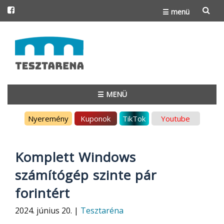
☰ menü
Skip
to
content
☰ MENÜ
Skip
Nyeremény
Kuponok
TikTok
Youtube
to
content
Komplett Windows
számítógép szinte pár
forintért
2024. június 20. |
Tesztaréna