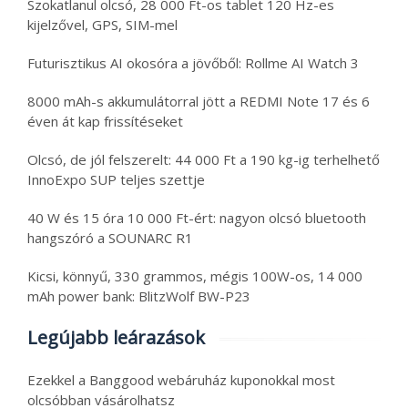
Szokatlanul olcsó, 28 000 Ft-os tablet 120 Hz-es
kijelzővel, GPS, SIM-mel
Futurisztikus AI okosóra a jövőből: Rollme AI Watch 3
8000 mAh-s akkumulátorral jött a REDMI Note 17 és 6
éven át kap frissítéseket
Olcsó, de jól felszerelt: 44 000 Ft a 190 kg-ig terhelhető
InnoExpo SUP teljes szettje
40 W és 15 óra 10 000 Ft-ért: nagyon olcsó bluetooth
hangszóró a SOUNARC R1
Kicsi, könnyű, 330 grammos, mégis 100W-os, 14 000
mAh power bank: BlitzWolf BW-P23
Legújabb leárazások
Ezekkel a Banggood webáruház kuponokkal most
olcsóbban vásárolhatsz