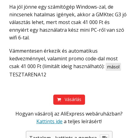
Ha jól jönne egy számítógép Windows-zal, de
nincsenek hatalmas igények, akkor a GMKtec G3 jó
választás lehet, mert most csak 41 000 Ft és
ennyiért egy használatra kész mini PC-ről van szó
wifi 6-tal.
Vámmentesen érkezik és automatikus
kedvezménnyel, valamint promo code-dal most
csak 41 000 Ft (limitált ideig használható):
másol
TESZTARENA12
Vásárlás
Hogyan vásárolj az AliExpress webáruházban?
Kattints ide
a teljes leírásért!
Tartalom - kattints a gombra