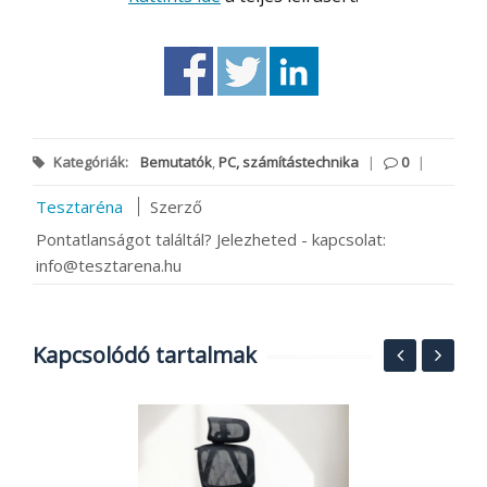
Kategóriák:
Bemutatók
,
PC, számítástechnika
|
0
|
Tesztaréna
Szerző
Pontatlanságot találtál? Jelezheted - kapcsolat:
info@tesztarena.hu
Kapcsolódó tartalmak
N
t
K