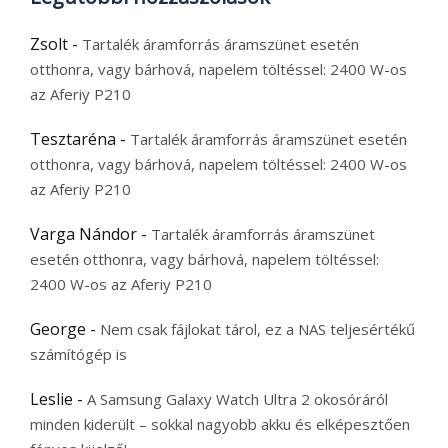
Zsolt
-
Tartalék áramforrás áramszünet esetén
otthonra, vagy bárhová, napelem töltéssel: 2400 W-os
az Aferiy P210
Tesztaréna
-
Tartalék áramforrás áramszünet esetén
otthonra, vagy bárhová, napelem töltéssel: 2400 W-os
az Aferiy P210
Varga Nándor
-
Tartalék áramforrás áramszünet
esetén otthonra, vagy bárhová, napelem töltéssel:
2400 W-os az Aferiy P210
George
-
Nem csak fájlokat tárol, ez a NAS teljesértékű
számítógép is
Leslie
-
A Samsung Galaxy Watch Ultra 2 okosóráról
minden kiderült – sokkal nagyobb akku és elképesztően