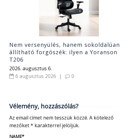
2
Nem versenyülés, hanem sokoldalúan
állítható forgószék: ilyen a Yoranson
T206
2026. augusztus 6.
6 augusztus 2026
|
0
Vélemény, hozzászólás?
Az email címet nem tesszük közzé.
A kötelező
mezőket
*
karakterrel jelöljük.
NAME
*