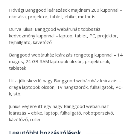
Hóvégi Banggood leárazások majdnem 200 kuponnal –
okosóra, projektor, tablet, ebike, motor is
Durva júliusi Banggood webáruház többszáz
kedvezmény kuponnal – laptop, tablet, PC, projektor,
fejhallgató, kávéfőző
Banggood webáruház leárazás rengeteg kuponnal – 14
magos, 24 GB RAM laptopok olcsón, projektorok,
tabletek
Itt a júliuskezdő nagy Banggood webáruház leárazás –
drága laptopok olcsón, TV hangszórók, fülhallgatók, PC-
k, stb.
Június végére itt egy nagy Banggood webáruház
leárazás – ebike, laptop, fülhallgató, robotporszívó,
kávéfőző, roller
Legutóbbi hozzászólások