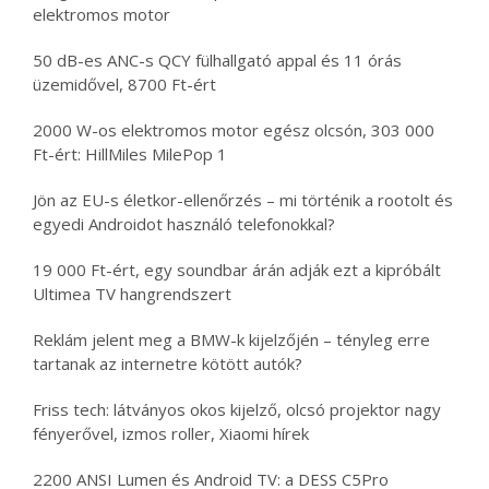
elektromos motor
50 dB-es ANC-s QCY fülhallgató appal és 11 órás
üzemidővel, 8700 Ft-ért
2000 W-os elektromos motor egész olcsón, 303 000
Ft-ért: HillMiles MilePop 1
Jön az EU-s életkor-ellenőrzés – mi történik a rootolt és
egyedi Androidot használó telefonokkal?
19 000 Ft-ért, egy soundbar árán adják ezt a kipróbált
Ultimea TV hangrendszert
Reklám jelent meg a BMW-k kijelzőjén – tényleg erre
tartanak az internetre kötött autók?
Friss tech: látványos okos kijelző, olcsó projektor nagy
fényerővel, izmos roller, Xiaomi hírek
2200 ANSI Lumen és Android TV: a DESS C5Pro