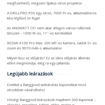
megfizethető, mégsem tipikus olcsó projektor
A DRILLPRO P30 egy olcsó, 7000 Ft-os, akkumulátoros
kézi légfúvó öt fejjel
Az ANGWATT CS1 nem akar átlagos városi rollernek
látszani – 1000 W-os, 11″-os kerekekkel
REDMI K100 Pro Max: 200 MP-es kamera, valódi 5×-ös
zoom és 9070 mAh-s akkumulátor
Milyen lesz az időjárás? Ez az okos időjárás állomás
előre megmondja, elég rá egy pillantás
Legújabb leárazások
Ezekkel a Banggood webáruház kuponokkal most
olcsóbban vásárolhatsz
Hóvégi Banggood leárazások majdnem 200 kuponnal –
okosóra, projektor, tablet, ebike, motor is