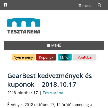
☰ menü
Skip
to
content
☰ MENÜ
Skip
Nyeremény
Kuponok
TikTok
Youtube
to
content
GearBest kedvezmények és
kuponok – 2018.10.17
2018. október 17. |
Tesztaréna
Érvényes 2018 október 17, 12 órától ameddig a