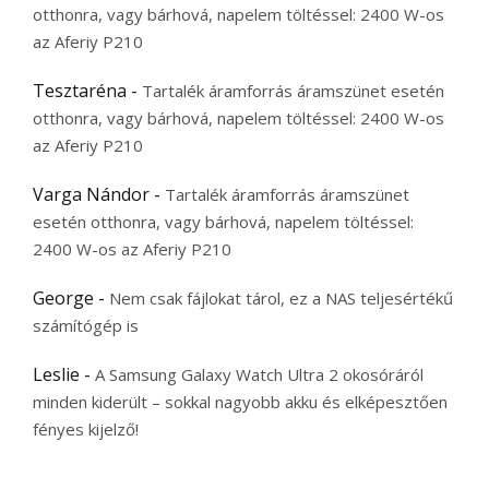
otthonra, vagy bárhová, napelem töltéssel: 2400 W-os
az Aferiy P210
Tesztaréna
-
Tartalék áramforrás áramszünet esetén
otthonra, vagy bárhová, napelem töltéssel: 2400 W-os
az Aferiy P210
Varga Nándor
-
Tartalék áramforrás áramszünet
esetén otthonra, vagy bárhová, napelem töltéssel:
2400 W-os az Aferiy P210
George
-
Nem csak fájlokat tárol, ez a NAS teljesértékű
számítógép is
Leslie
-
A Samsung Galaxy Watch Ultra 2 okosóráról
minden kiderült – sokkal nagyobb akku és elképesztően
fényes kijelző!