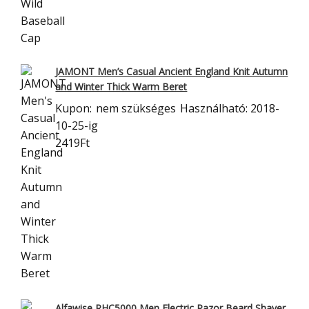
JAMONT Men’s Casual Ancient England Knit Autumn
and Winter Thick Warm Beret
Kupon:
nem szükséges
Használható: 2018-
10-25-ig
2419Ft
Alfawise RHC5000 Men Electric Razor Beard Shaver