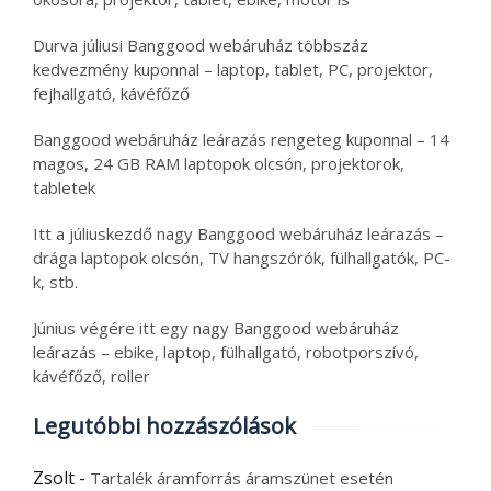
Durva júliusi Banggood webáruház többszáz
kedvezmény kuponnal – laptop, tablet, PC, projektor,
fejhallgató, kávéfőző
Banggood webáruház leárazás rengeteg kuponnal – 14
magos, 24 GB RAM laptopok olcsón, projektorok,
tabletek
Itt a júliuskezdő nagy Banggood webáruház leárazás –
drága laptopok olcsón, TV hangszórók, fülhallgatók, PC-
k, stb.
Június végére itt egy nagy Banggood webáruház
leárazás – ebike, laptop, fülhallgató, robotporszívó,
kávéfőző, roller
Legutóbbi hozzászólások
Zsolt
-
Tartalék áramforrás áramszünet esetén