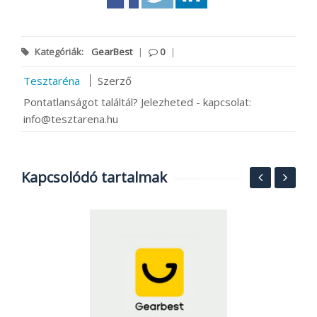
Kategóriák:
GearBest
|
0
|
Tesztaréna
Szerző
Pontatlanságot találtál? Jelezheted - kapcsolat:
info@tesztarena.hu
Kapcsolódó tartalmak
G
2
20