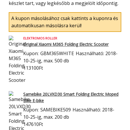
készlet tart, vagy legkésőbb a megjelölt időpontig.
A kupon másolásához csak kattints a kuponra és
automatikusan másolásra kerül!
ELEKTROMOS ROLLER
Original Xiaomi M365 Folding Electric Scooter
Kupon:
GBM365WHITE
Használható: 2018-
10-25-ig, max. 500 db
113100Ft
Samebike 20LVXD30 Smart Folding Electric Moped
Bike E-bike
Kupon:
SAMEBIKE509
Használható: 2018-
10-25-ig, max. 200 db
147610Ft