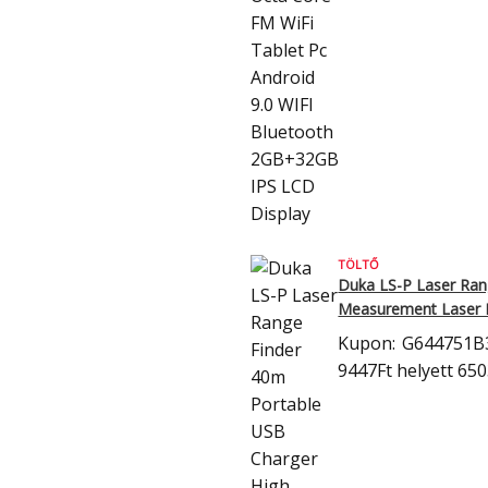
TÖLTŐ
Duka LS-P Laser Ran
Measurement Laser 
Kupon:
G644751B
9447Ft
helyett 650