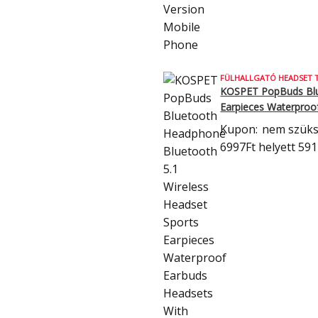
FÜLHALLGATÓ HEADSET 
KOSPET PopBuds Blue
Earpieces Waterproo
Kupon:
nem szük
6997Ft
helyett 591