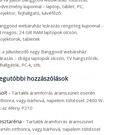
edvezmény kuponnal – laptop, tablet, PC,
ojektor, fejhallgató, kávéfőző
anggood webáruház leárazás rengeteg kuponnal –
4 magos, 24 GB RAM laptopok olcsón,
ojektorok, tabletek
tt a júliuskezdő nagy Banggood webáruház
eárazás – drága laptopok olcsón, TV hangszórók,
lhallgatók, PC-k, stb.
egutóbbi hozzászólások
solt
-
Tartalék áramforrás áramszünet esetén
tthonra, vagy bárhová, napelem töltéssel: 2400 W-
s az Aferiy P210
esztaréna
-
Tartalék áramforrás áramszünet
setén otthonra, vagy bárhová, napelem töltéssel: