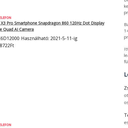
k
pr
ELEFON
 X3 Pro Smartphone Snapdragon 860 120Hz Dot Display
B
e Quad AI Camera
1
pr
E6D12000
Használható: 2021-5-11-ig
88722Ft
I
l
fü
L
Z
o
o
T
e
ELEFON