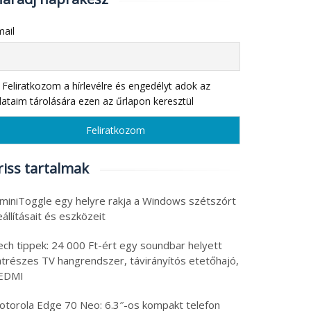
ail
Feliratkozom a hírlevélre és engedélyt adok az
ataim tárolására ezen az űrlapon keresztül
riss tartalmak
 miniToggle egy helyre rakja a Windows szétszórt
állításait és eszközeit
ech tippek: 24 000 Ft-ért egy soundbar helyett
atrészes TV hangrendszer, távirányítós etetőhajó,
EDMI
otorola Edge 70 Neo: 6.3″-os kompakt telefon