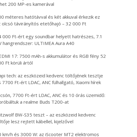
öhet 200 MP-es kamerával
00 méteres hatótávval és két akkuval érkezik ez
 olcsó távirányítós etetőhajó – 32 000 Ft
4 000 Ft-ért egy soundbar helyett hatrészes, 7.1
V hangrendszer: ULTIMEA Aura A40
EDMI 17: 7500 mAh-s akkumulátor és RGB fény 52
0 Ft körüli ártól
api tech: az eszközeid kedvenc töltőjének tesztje
 7700 Ft-ért LDAC, ANC fülhallgató, Xiaomi hírek
lcsón, 7700 Ft-ért LDAC, ANC és 10 órás üzemidő:
ipróbáltuk a realme Buds T200-at
litzwolf BW-S35 teszt – az eszközeid kedvenc
ltője lesz rejtett kábellel, kijelzővel
0 km/h és 3000 W: az iScooter MT2 elektromos