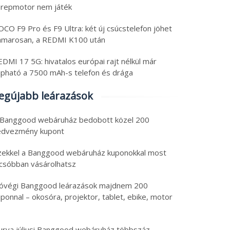
erepmotor nem játék
CO F9 Pro és F9 Ultra: két új csúcstelefon jöhet
amarosan, a REDMI K100 után
DMI 17 5G: hivatalos európai rajt nélkül már
apható a 7500 mAh-s telefon és drága
egújabb leárazások
 Banggood webáruház bedobott közel 200
edvezmény kupont
zekkel a Banggood webáruház kuponokkal most
lcsóbban vásárolhatsz
óvégi Banggood leárazások majdnem 200
ponnal – okosóra, projektor, tablet, ebike, motor
urva júliusi Banggood webáruház többszáz