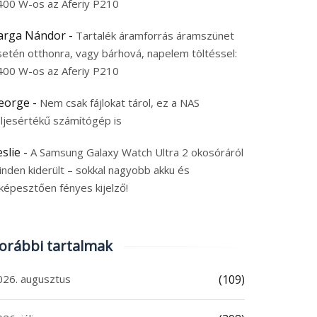
400 W-os az Aferiy P210
arga Nándor
-
Tartalék áramforrás áramszünet
setén otthonra, vagy bárhová, napelem töltéssel:
400 W-os az Aferiy P210
eorge
-
Nem csak fájlokat tárol, ez a NAS
eljesértékű számítógép is
eslie
-
A Samsung Galaxy Watch Ultra 2 okosóráról
inden kiderült – sokkal nagyobb akku és
képesztően fényes kijelző!
orábbi tartalmak
026. augusztus
(109)