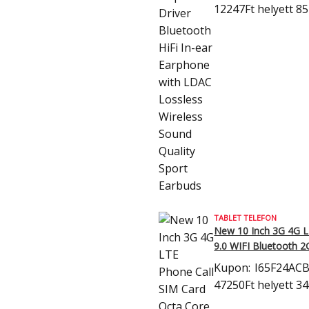
12247Ft
helyett 85
TABLET TELEFON
New 10 Inch 3G 4G L
9.0 WIFI Bluetooth 
Kupon:
I65F24AC
47250Ft
helyett 3