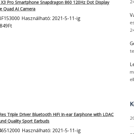
2
 X3 Pro Smartphone Snapdragon 860 120Hz Dot Display
e Quad AI Camera
V
BF153000
Használható: 2021-5-11-ig
e
9849Ft
2
G
t
L
m
el
K
 Triple Driver Bluetooth HiFi In-ear Earphone with
LDAC
2
und Quality Sport Earbuds
46512000
Használható: 2021-5-11-ig