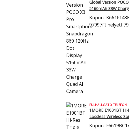
Global Version POCO
5160mAh 33W Charg
Kupon:
K661F148
97997Ft
helyett 7
FÜLHALLGATÓ TELEFON
1MORE E1001BT Hi-Res
Lossless Wireless So
Kupon:
F6619BC1