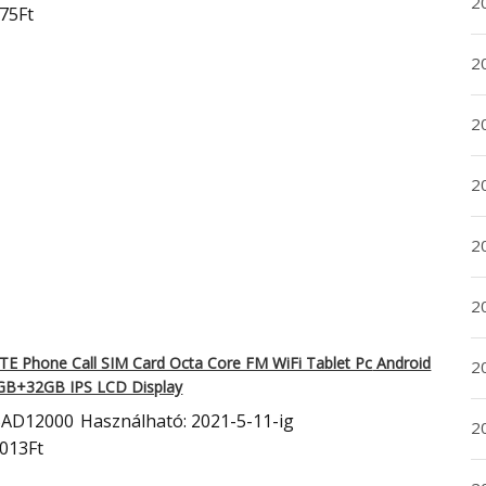
20
75Ft
20
2
20
2
2
TE Phone Call SIM Card Octa Core FM WiFi Tablet Pc
Android
2
2GB+32GB IPS LCD Display
BAD12000
Használható: 2021-5-11-ig
2
4013Ft