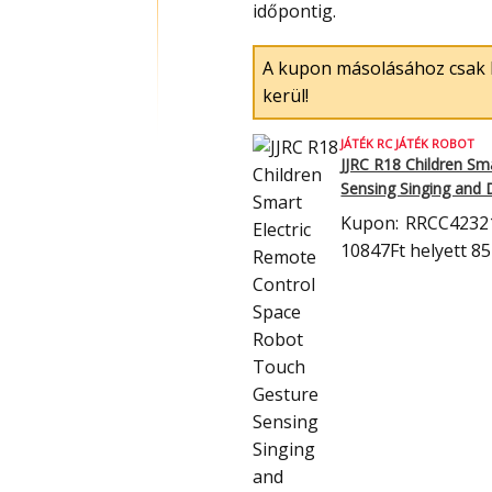
időpontig.
A kupon másolásához csak 
kerül!
JÁTÉK RC JÁTÉK ROBOT
JJRC R18 Children Sm
Sensing Singing and
Kupon:
RRCC4232
10847Ft
helyett 85