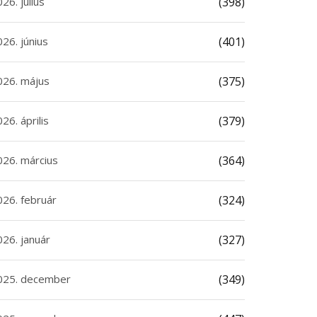
26. július
(398)
26. június
(401)
026. május
(375)
26. április
(379)
026. március
(364)
026. február
(324)
026. január
(327)
025. december
(349)