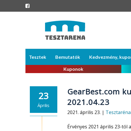
Skip
Tesztek
Bemutatók
Kedvezmény, kupo
to
content
Kuponok
GearBest.com ku
23
2021.04.23
Április
2021. április 23. |
Tesztaréna
Érvényes 2021 április 23-tól 