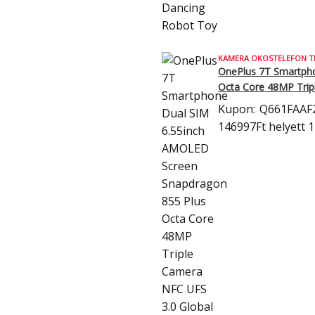
KAMERA OKOSTELEFON T
OnePlus 7T Smartph
Octa Core 48MP Trip
Kupon:
Q661FAAF
146997Ft
helyett 