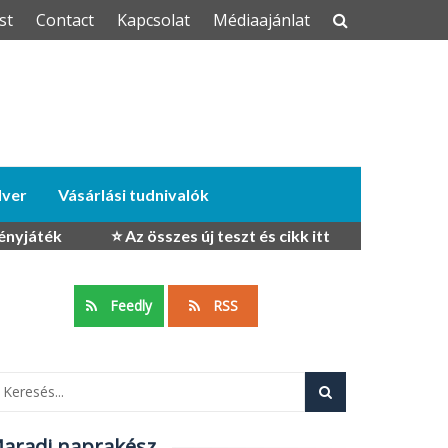
st
Contact
Kapcsolat
Médiaajánlat
dver
Vásárlási tudnivalók
ényjáték
⭐ Az összes új teszt és cikk itt
Feedly
RSS
aradj naprakész