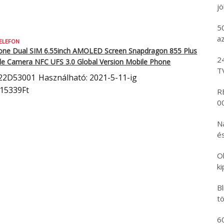
j
5
az
ELEFON
one Dual SIM 6.55inch AMOLED Screen Snapdragon 855 Plus
2
le Camera NFC UFS 3.0 Global Version Mobile Phone
T
22D53001
Használható: 2021-5-11-ig
115339Ft
R
00
N
és
O
k
B
tö
6