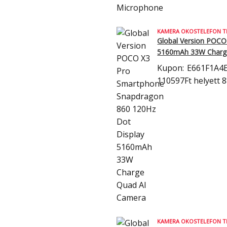
KAMERA OKOSTELEFON T
Global Version POCO
5160mAh 33W Charg
Kupon:
E661F1A4
110597Ft
helyett 
KAMERA OKOSTELEFON T