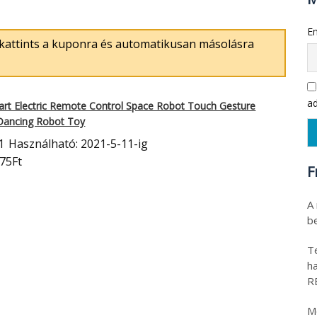
Em
kattints a kuponra és automatikusan másolásra
ad
art Electric Remote Control Space Robot Touch Gesture
 Dancing Robot Toy
1
Használható: 2021-5-11-ig
75Ft
F
A
be
T
h
R
M