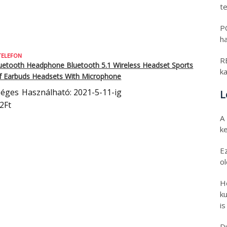
t
PO
h
TELEFON
RE
tooth Headphone Bluetooth 5.1 Wireless Headset Sports
k
f Earbuds Headsets With Microphone
séges
Használható: 2021-5-11-ig
L
2Ft
A
k
E
o
H
ku
is
D