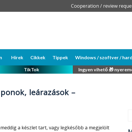
Skip
Cooperation / review reque
to
content
n
Hírek
Cikkek
Tippek
Windows / szoftver / har
TikTok
Ingyen vihető 🎁 nyerem
ponok, leárazások –
ameddig a készlet tart, vagy legkésőbb a megjelölt
M