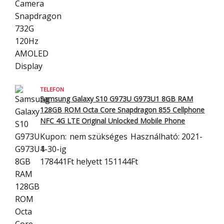
TELEFON
Samsung Galaxy S10 G973U G973U1 8GB RAM
128GB ROM Octa Core Snapdragon 855
Cellphone
NFC 4G LTE Original Unlocked Mobile Phone
Kupon:
nem szükséges
Használható: 2021-
4-30-ig
178441Ft
helyett 151144Ft