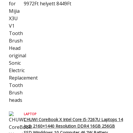
9972Ft
helyett 8449Ft
LAPTOP
CHUWI CoreBook X Intel Core i5-7267U Laptops 14
Inch 2160×1440 Resolution
DDR4 16GB 256GB
SSD Winddows 10 Computer 46.2W Battery