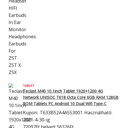
TABLET
Teclast M40 10.1inch Tablet 1920×1200 4G
Network UNISOC T618 Octa Core 6GB
RAM 128GB
ROM Tablets PC Android 10 Dual Wifi Type-C
Kupon:
T633B52A4A553001
Használható:
2021-4-30-ig
72097Ft
helyett 56326Ft