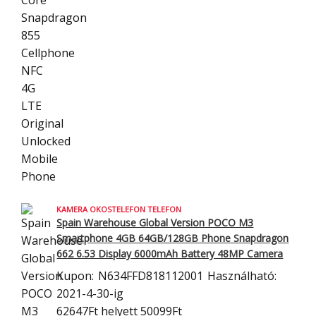
KAMERA OKOSTELEFON TELEFON
Spain Warehouse Global Version POCO M3
Smartphone 4GB 64GB/128GB Phone
Snapdragon
662 6.53 Display 6000mAh Battery 48MP Camera
Kupon:
N634FFD818112001
Használható:
2021-4-30-ig
62647Ft
helyett 50099Ft