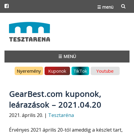
☰ menü
Skip
to
content
☰ MENÜ
Skip
Nyeremény
Kuponok
TikTok
Youtube
to
content
GearBest.com kuponok,
leárazások – 2021.04.20
2021. április 20. |
Tesztaréna
Érvényes 2021 április 20-tól ameddig a készlet tart,