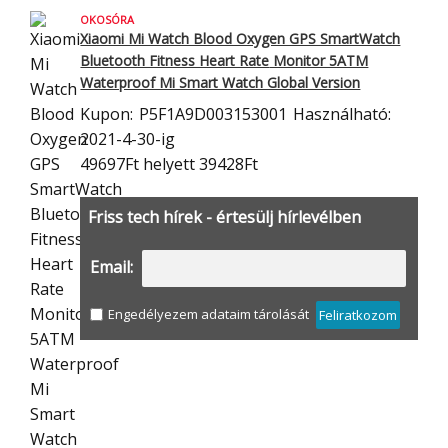
OKOSÓRA
Xiaomi Mi Watch Blood Oxygen GPS SmartWatch
Bluetooth Fitness Heart Rate
Monitor 5ATM
Waterproof Mi Smart Watch Global Version
Kupon:
P5F1A9D003153001
Használható:
2021-4-30-ig
49697Ft
helyett 39428Ft
Friss tech hírek - értesülj hírlevélben
Email:
Engedélyezem adataim tárolását
Feliratkozom