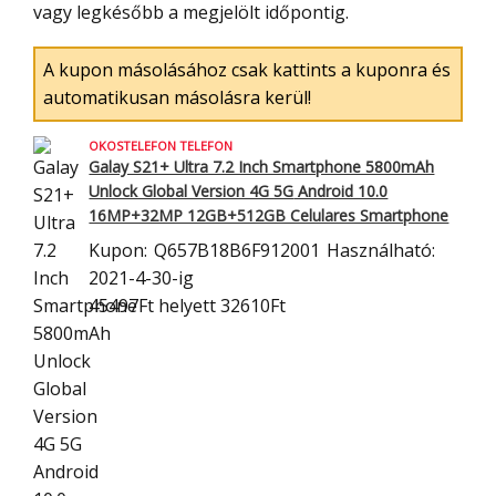
vagy legkésőbb a megjelölt időpontig.
A kupon másolásához csak kattints a kuponra és
automatikusan másolásra kerül!
OKOSTELEFON TELEFON
Galay S21+ Ultra 7.2 Inch Smartphone 5800mAh
Unlock Global Version 4G 5G
Android 10.0
16MP+32MP 12GB+512GB Celulares Smartphone
Kupon:
Q657B18B6F912001
Használható:
2021-4-30-ig
45497Ft
helyett 32610Ft