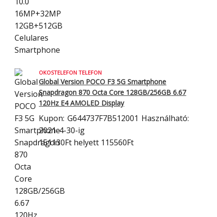
OKOSTELEFON TELEFON
Global Version POCO F3 5G Smartphone
Snapdragon 870 Octa Core 128GB/256GB
6.67
120Hz E4 AMOLED Display
Kupon:
G644737F7B512001
Használható:
2021-4-30-ig
151130Ft
helyett 115560Ft