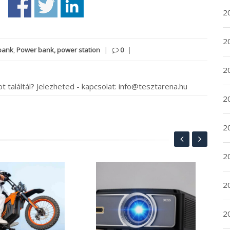
20
20
bank
,
Power bank, power station
|
0
|
2
t találtál? Jelezheted - kapcsolat: info@tesztarena.hu
20
2
2
Az
2
aka
rol
W-
2
202