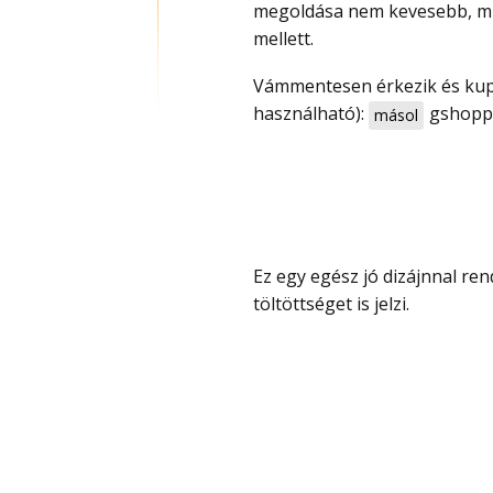
megoldása nem kevesebb, min
mellett.
Vámmentesen érkezik és kuponnal most olcsóbb, 41 900 Ft (limitált ideig
használható):
gshopp
másol
Ez egy egész jó dizájnnal rendelkező power bank és kijelzője is van, amelyen a
töltöttséget is jelzi.