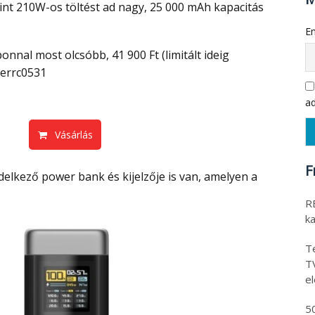
t 210W-os töltést ad nagy, 25 000 mAh kapacitás
Em
errc0531
ad
Vásárlás
F
RE
k
Te
T
e
5