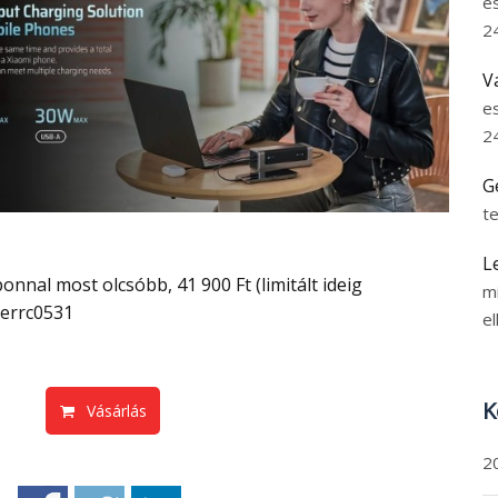
e
2
V
e
2
G
t
L
m
errc0531
el
K
Vásárlás
2