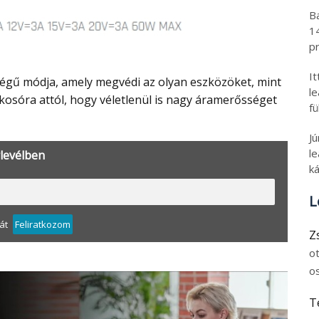
B
1
pr
I
l
 okosóra attól, hogy véletlenül is nagy áramerősséget
fü
J
le
rlevélben
ká
L
át
Feliratkozom
Z
o
o
T