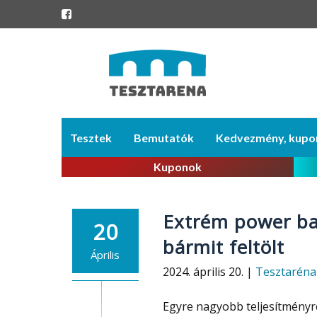
Skip
Tesztek
Bemutatók
Kedvezmény, kupo
to
content
Kuponok
Extrém power ba
20
bármit feltölt
Április
2024. április 20. |
Tesztaréna
Egyre nagyobb teljesítmény