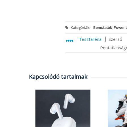
Kategóriák:
Bemutatók
,
Power 
Tesztaréna
Szerző
Pontatlanságo
Kapcsolódó tartalmak
dőjárás?
árás
g rá egy