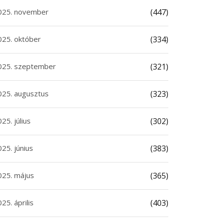
 augusztus 2026
|
0
7 augusztus 2026
|
0
025. november
(447)
025. október
(334)
025. szeptember
(321)
025. augusztus
(323)
25. július
(302)
25. június
(383)
025. május
(365)
25. április
(403)