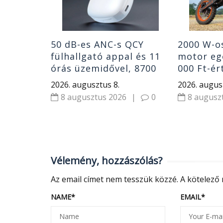
|
0
50 dB-es ANC-s QCY
2000 W-o
fülhallgató appal és 11
motor eg
órás üzemidővel, 8700
000 Ft-ért
Ft-ért
MilePop 
2026. augusztus 8.
2026. augus
8 augusztus 2026
|
0
8 augusz
Vélemény, hozzászólás?
Az email címet nem tesszük közzé.
A kötelező
NAME
*
EMAIL
*