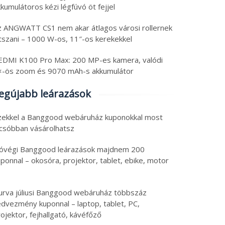
kumulátoros kézi légfúvó öt fejjel
z ANGWATT CS1 nem akar átlagos városi rollernek
átszani – 1000 W-os, 11″-os kerekekkel
EDMI K100 Pro Max: 200 MP-es kamera, valódi
×-ös zoom és 9070 mAh-s akkumulátor
egújabb leárazások
zekkel a Banggood webáruház kuponokkal most
lcsóbban vásárolhatsz
óvégi Banggood leárazások majdnem 200
ponnal – okosóra, projektor, tablet, ebike, motor
urva júliusi Banggood webáruház többszáz
edvezmény kuponnal – laptop, tablet, PC,
ojektor, fejhallgató, kávéfőző