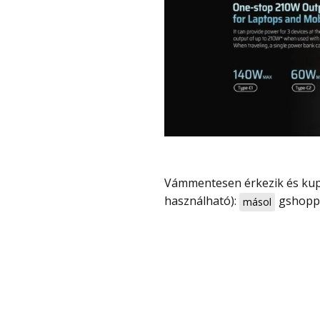
Vámmentesen érkezik és kuponnal most olcsóbb, 41 900 Ft (limitált ideig
használható):
gshopp
másol