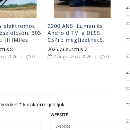
7
2
2
s elektromos
2200 ANSI Lumen és
ész olcsón, 303
Android TV: a DESS
: HillMiles
C5Pro megfizethető,
2
1
mégsem tipikus olcsó
ztus 8.
2026. augusztus 7.
projektor
2
tus 2026
|
0
7 augusztus 2026
|
0
20
20
 mezőket
*
karakterrel jelöljük.
2
WEBSITE
20