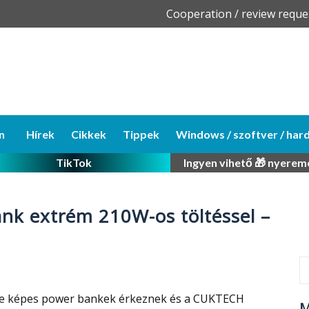
Skip
Cooperation / review reque
to
content
n
Hírek
Cikkek
Tippek
Windows / szoftver / har
TikTok
Ingyen vihető 🎁 nyerem
nk extrém 210W-os töltéssel –
re képes power bankek érkeznek és a CUKTECH
M