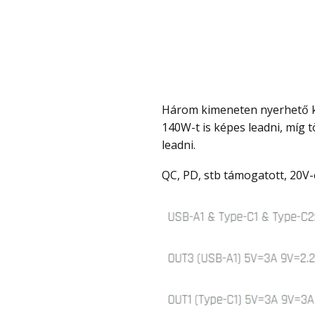
Három kimeneten nyerhető ki belőle a tárolt elektromosság és az egyik Type-C
140W-t is képes leadni, míg
leadni.
QC, PD, stb támogatott, 20V-