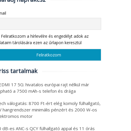
ail
Feliratkozom a hírlevélre és engedélyt adok az
ataim tárolására ezen az űrlapon keresztül
riss tartalmak
DMI 17 5G: hivatalos európai rajt nélkül már
apható a 7500 mAh-s telefon és drága
ch válogatás: 8700 Ft-ért elég komoly fülhallgató,
V hangrendszer minimális pénzért és 2000 W-os
lektromos motor
0 dB-es ANC-s QCY fülhallgató appal és 11 órás