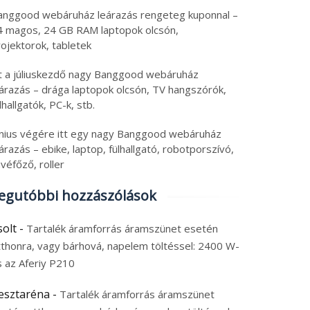
anggood webáruház leárazás rengeteg kuponnal –
4 magos, 24 GB RAM laptopok olcsón,
ojektorok, tabletek
tt a júliuskezdő nagy Banggood webáruház
eárazás – drága laptopok olcsón, TV hangszórók,
lhallgatók, PC-k, stb.
únius végére itt egy nagy Banggood webáruház
árazás – ebike, laptop, fülhallgató, robotporszívó,
véfőző, roller
egutóbbi hozzászólások
solt
-
Tartalék áramforrás áramszünet esetén
tthonra, vagy bárhová, napelem töltéssel: 2400 W-
s az Aferiy P210
esztaréna
-
Tartalék áramforrás áramszünet