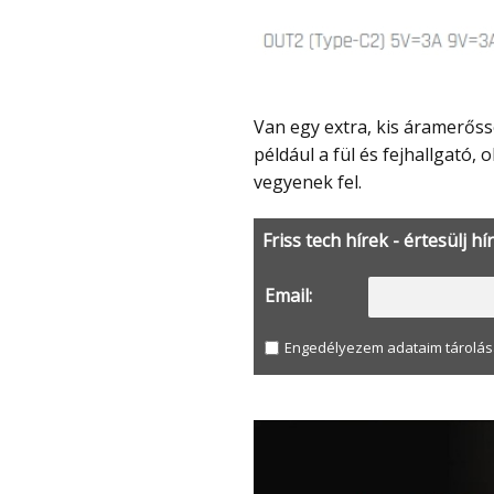
Van egy extra, kis áramerősségű módja, amely megvédi az olyan eszközöket, mint
például a fül és fejhallgató,
vegyenek fel.
Friss tech hírek - értesülj hí
Email:
Engedélyezem adataim tárolás