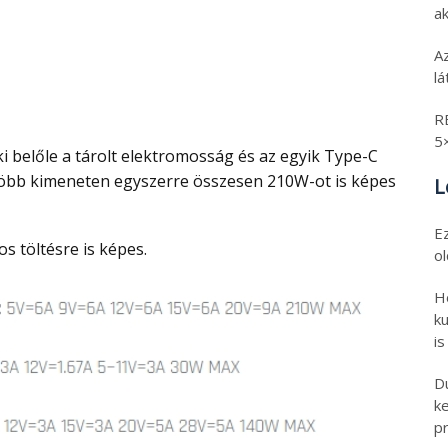
ak
A
l
R
5
 több kimeneten egyszerre összesen 210W-ot is képes
L
E
os töltésre is képes.
o
H
ku
is
D
k
pr