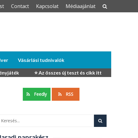
st
Contact
Kapcsolat
Médiaajánlat
dver
Vásárlási tudnivalók
ényjáték
⭐ Az összes új teszt és cikk itt
Feedly
RSS
aradj naprakész