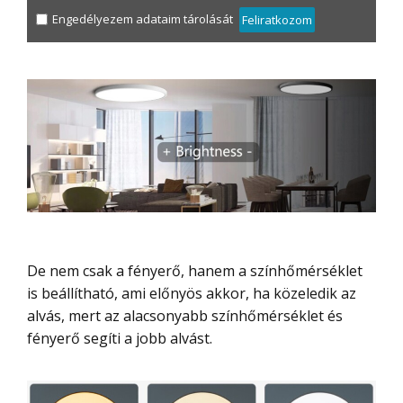
Engedélyezem adataim tárolását
Feliratkozom
De nem csak a fényerő, hanem a színhőmérséklet
is beállítható, ami előnyös akkor, ha közeledik az
alvás, mert az alacsonyabb színhőmérséklet és
fényerő segíti a jobb alvást.