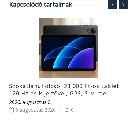
Kapcsolódó tartalmak
F
R
2
Szokatlanul olcsó, 28 000 Ft-os tablet
120 Hz-es kijelzővel, GPS, SIM-mel
2026. augusztus 6.
6 augusztus 2026
|
0