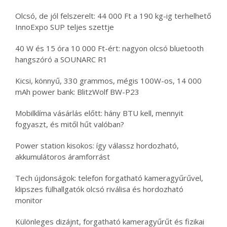
Olcsó, de jól felszerelt: 44 000 Ft a 190 kg-ig terhelhető
InnoExpo SUP teljes szettje
40 W és 15 óra 10 000 Ft-ért: nagyon olcsó bluetooth
hangszóró a SOUNARC R1
Kicsi, könnyű, 330 grammos, mégis 100W-os, 14 000
mAh power bank: BlitzWolf BW-P23
Mobilklíma vásárlás előtt: hány BTU kell, mennyit
fogyaszt, és mitől hűt valóban?
Power station kisokos: így válassz hordozható,
akkumulátoros áramforrást
Tech újdonságok: telefon forgatható kameragyűrűvel,
klipszes fülhallgatók olcsó riválisa és hordozható
monitor
Különleges dizájnt, forgatható kameragyűrűt és fizikai