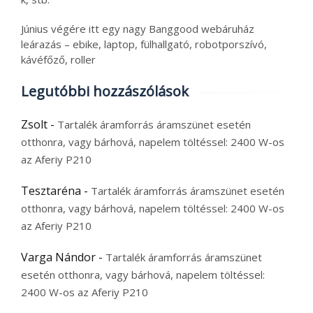
Június végére itt egy nagy Banggood webáruház
leárazás – ebike, laptop, fülhallgató, robotporszívó,
kávéfőző, roller
Legutóbbi hozzászólások
Zsolt
-
Tartalék áramforrás áramszünet esetén
otthonra, vagy bárhová, napelem töltéssel: 2400 W-os
az Aferiy P210
Tesztaréna
-
Tartalék áramforrás áramszünet esetén
otthonra, vagy bárhová, napelem töltéssel: 2400 W-os
az Aferiy P210
Varga Nándor
-
Tartalék áramforrás áramszünet
esetén otthonra, vagy bárhová, napelem töltéssel:
2400 W-os az Aferiy P210