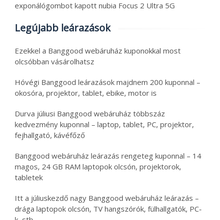
exponálógombot kapott nubia Focus 2 Ultra 5G
Legújabb leárazások
Ezekkel a Banggood webáruház kuponokkal most
olcsóbban vásárolhatsz
Hóvégi Banggood leárazások majdnem 200 kuponnal –
okosóra, projektor, tablet, ebike, motor is
Durva júliusi Banggood webáruház többszáz
kedvezmény kuponnal – laptop, tablet, PC, projektor,
fejhallgató, kávéfőző
Banggood webáruház leárazás rengeteg kuponnal – 14
magos, 24 GB RAM laptopok olcsón, projektorok,
tabletek
Itt a júliuskezdő nagy Banggood webáruház leárazás –
drága laptopok olcsón, TV hangszórók, fülhallgatók, PC-
k, stb.