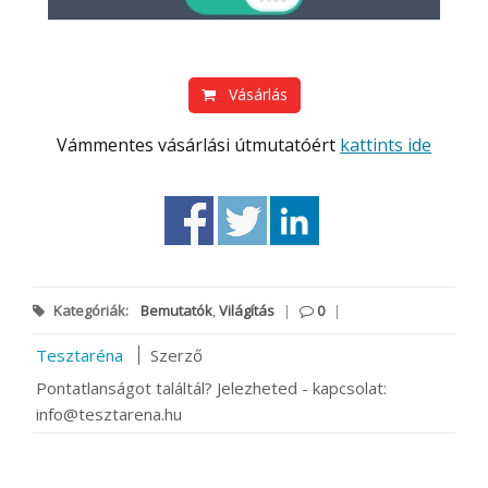
Vásárlás
Vámmentes vásárlási útmutatóért
kattints ide
Kategóriák:
Bemutatók
,
Világítás
|
0
|
Tesztaréna
Szerző
Pontatlanságot találtál? Jelezheted - kapcsolat:
info@tesztarena.hu