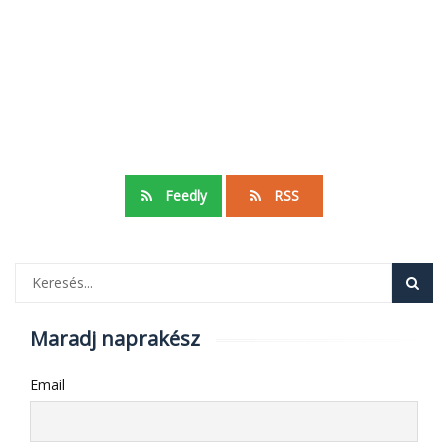
Feedly
RSS
Maradj naprakész
Email