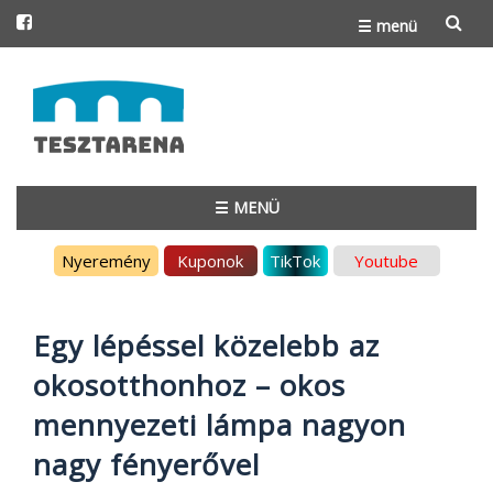
☰ menü
Skip
to
content
☰ MENÜ
Skip
Nyeremény
Kuponok
TikTok
Youtube
to
content
Egy lépéssel közelebb az
okosotthonhoz – okos
mennyezeti lámpa nagyon
nagy fényerővel