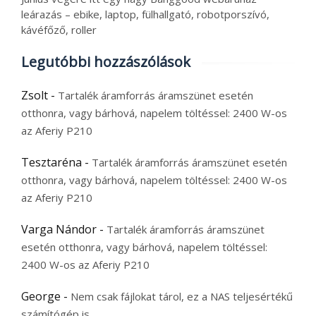
leárazás – ebike, laptop, fülhallgató, robotporszívó,
kávéfőző, roller
Legutóbbi hozzászólások
Zsolt
-
Tartalék áramforrás áramszünet esetén
otthonra, vagy bárhová, napelem töltéssel: 2400 W-os
az Aferiy P210
Tesztaréna
-
Tartalék áramforrás áramszünet esetén
otthonra, vagy bárhová, napelem töltéssel: 2400 W-os
az Aferiy P210
Varga Nándor
-
Tartalék áramforrás áramszünet
esetén otthonra, vagy bárhová, napelem töltéssel:
2400 W-os az Aferiy P210
George
-
Nem csak fájlokat tárol, ez a NAS teljesértékű
számítógép is