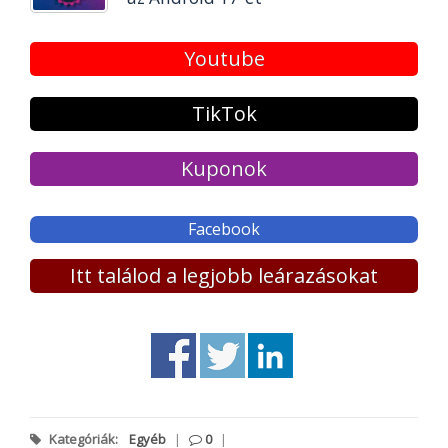
Youtube
TikTok
Kuponok
Facebook
Itt találod a legjobb leárazásokat
Kategóriák:
Egyéb
|
0
|