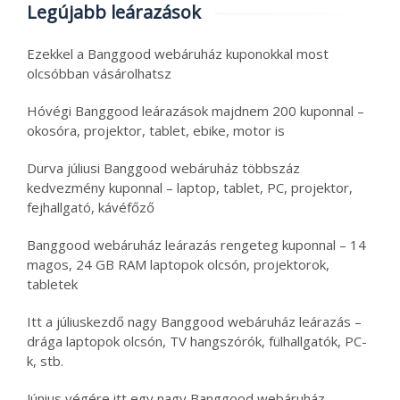
Legújabb leárazások
Ezekkel a Banggood webáruház kuponokkal most
olcsóbban vásárolhatsz
Hóvégi Banggood leárazások majdnem 200 kuponnal –
okosóra, projektor, tablet, ebike, motor is
Durva júliusi Banggood webáruház többszáz
kedvezmény kuponnal – laptop, tablet, PC, projektor,
fejhallgató, kávéfőző
Banggood webáruház leárazás rengeteg kuponnal – 14
magos, 24 GB RAM laptopok olcsón, projektorok,
tabletek
Itt a júliuskezdő nagy Banggood webáruház leárazás –
drága laptopok olcsón, TV hangszórók, fülhallgatók, PC-
k, stb.
Június végére itt egy nagy Banggood webáruház