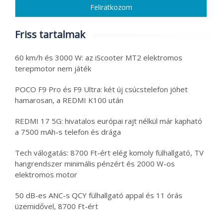
Friss tartalmak
60 km/h és 3000 W: az iScooter MT2 elektromos
terepmotor nem játék
POCO F9 Pro és F9 Ultra: két új csúcstelefon jöhet
hamarosan, a REDMI K100 után
REDMI 17 5G: hivatalos európai rajt nélkül már kapható
a 7500 mAh-s telefon és drága
Tech válogatás: 8700 Ft-ért elég komoly fülhallgató, TV
hangrendszer minimális pénzért és 2000 W-os
elektromos motor
50 dB-es ANC-s QCY fülhallgató appal és 11 órás
üzemidővel, 8700 Ft-ért