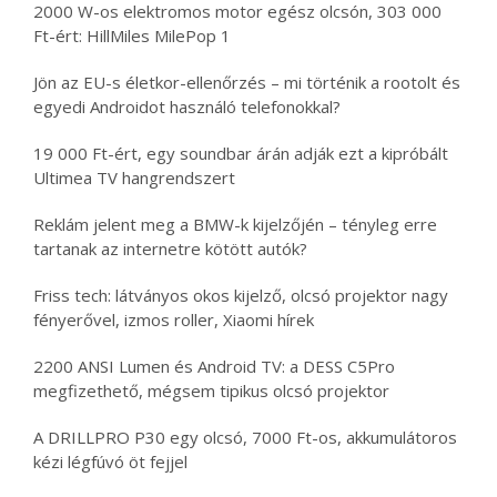
2000 W-os elektromos motor egész olcsón, 303 000
Ft-ért: HillMiles MilePop 1
Jön az EU-s életkor-ellenőrzés – mi történik a rootolt és
egyedi Androidot használó telefonokkal?
19 000 Ft-ért, egy soundbar árán adják ezt a kipróbált
Ultimea TV hangrendszert
Reklám jelent meg a BMW-k kijelzőjén – tényleg erre
tartanak az internetre kötött autók?
Friss tech: látványos okos kijelző, olcsó projektor nagy
fényerővel, izmos roller, Xiaomi hírek
2200 ANSI Lumen és Android TV: a DESS C5Pro
megfizethető, mégsem tipikus olcsó projektor
A DRILLPRO P30 egy olcsó, 7000 Ft-os, akkumulátoros
kézi légfúvó öt fejjel