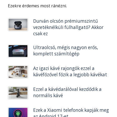
Ezekre érdemes most ránézni.
Durván olcsón prémiumszintű
vezetéknélküli fülhallgató? Akkor
csak ez
Ultraolcsó, mégis nagyon erős,
komplett számítógép
Az igazi kávé rajongók ezzel a
kávéfőzővel főzik a legjobb kávékat
Ezzel a kávédarálóval kezdődik a
normális kávé
Ezek a Xiaomi telefonok kapják meg
az Android 17-et