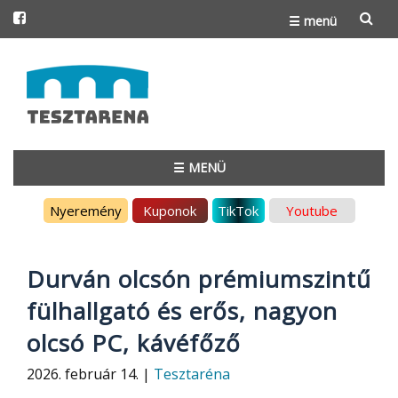
☰ menü
Skip
to
content
☰ MENÜ
Skip
Nyeremény
Kuponok
TikTok
Youtube
to
content
Durván olcsón prémiumszintű
fülhallgató és erős, nagyon
olcsó PC, kávéfőző
2026. február 14. |
Tesztaréna