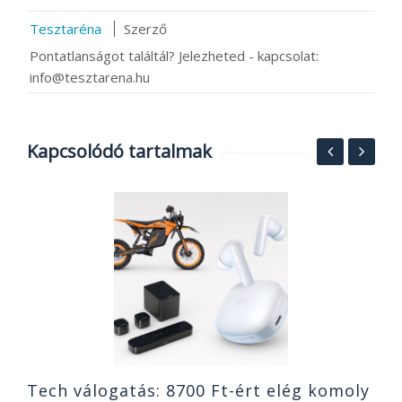
Tesztaréna
Szerző
Pontatlanságot találtál? Jelezheted - kapcsolat:
info@tesztarena.hu
Kapcsolódó tartalmak
F
p
X
2
Tech válogatás: 8700 Ft-ért elég komoly