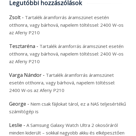
Legutóbbi hozzászólások
Zsolt
-
Tartalék áramforrás áramszünet esetén
otthonra, vagy bárhová, napelem töltéssel: 2400 W-os
az Aferiy P210
Tesztaréna
-
Tartalék áramforrás áramszünet esetén
otthonra, vagy bárhová, napelem töltéssel: 2400 W-os
az Aferiy P210
Varga Nándor
-
Tartalék áramforrás áramszünet
esetén otthonra, vagy bárhová, napelem töltéssel:
2400 W-os az Aferiy P210
George
-
Nem csak fájlokat tárol, ez a NAS teljesértékű
számítógép is
Leslie
-
A Samsung Galaxy Watch Ultra 2 okosóráról
minden kiderült – sokkal nagyobb akku és elképesztően