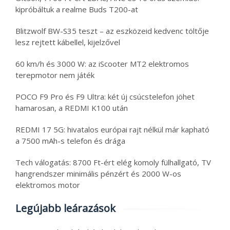
kipróbáltuk a realme Buds T200-at
Blitzwolf BW-S35 teszt – az eszközeid kedvenc töltője
lesz rejtett kábellel, kijelzővel
60 km/h és 3000 W: az iScooter MT2 elektromos
terepmotor nem játék
POCO F9 Pro és F9 Ultra: két új csúcstelefon jöhet
hamarosan, a REDMI K100 után
REDMI 17 5G: hivatalos európai rajt nélkül már kapható
a 7500 mAh-s telefon és drága
Tech válogatás: 8700 Ft-ért elég komoly fülhallgató, TV
hangrendszer minimális pénzért és 2000 W-os
elektromos motor
Legújabb leárazások