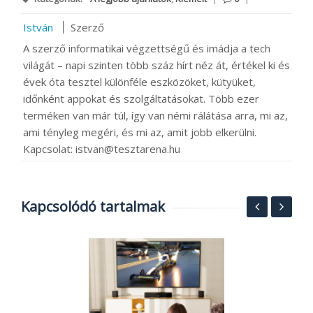
István
Szerző
A szerző informatikai végzettségű és imádja a tech
világát – napi szinten több száz hírt néz át, értékel ki és
évek óta tesztel különféle eszközöket, kütyüket,
időnként appokat és szolgáltatásokat. Több ezer
terméken van már túl, így van némi rálátása arra, mi az,
ami tényleg megéri, és mi az, amit jobb elkerülni.
Kapcsolat: istvan@tesztarena.hu
Kapcsolódó tartalmak
O
ó
B
2