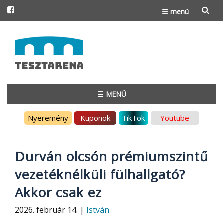
☰ menü
Skip
to
content
☰ MENÜ
Skip
Nyeremény
Kuponok
TikTok
Youtube
to
content
Durván olcsón prémiumszintű
vezetéknélküli fülhallgató?
Akkor csak ez
2026. február 14. |
István