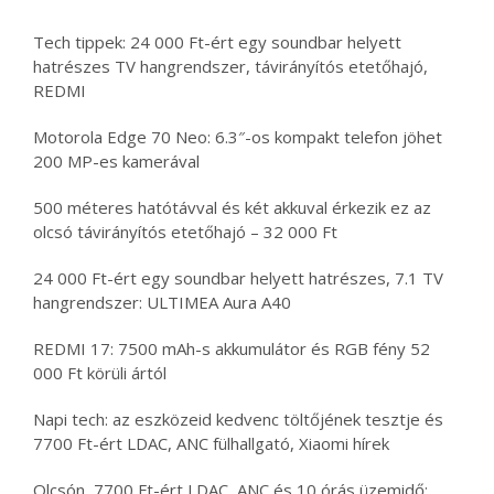
Tech tippek: 24 000 Ft-ért egy soundbar helyett
hatrészes TV hangrendszer, távirányítós etetőhajó,
REDMI
Motorola Edge 70 Neo: 6.3″-os kompakt telefon jöhet
200 MP-es kamerával
500 méteres hatótávval és két akkuval érkezik ez az
olcsó távirányítós etetőhajó – 32 000 Ft
24 000 Ft-ért egy soundbar helyett hatrészes, 7.1 TV
hangrendszer: ULTIMEA Aura A40
REDMI 17: 7500 mAh-s akkumulátor és RGB fény 52
000 Ft körüli ártól
Napi tech: az eszközeid kedvenc töltőjének tesztje és
7700 Ft-ért LDAC, ANC fülhallgató, Xiaomi hírek
Olcsón, 7700 Ft-ért LDAC, ANC és 10 órás üzemidő: