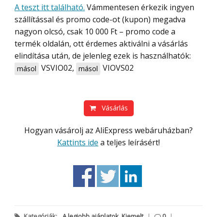
A teszt itt található.
Vámmentesen érkezik ingyen
szállítással és promo code-ot (kupon) megadva
nagyon olcsó, csak 10 000 Ft – promo code a
termék oldalán, ott érdemes aktiválni a vásárlás
elindítása után, de jelenleg ezek is használhatók:
VSVIO02
,
VIOVS02
másol
másol
Vásárlás
Hogyan vásárolj az AliExpress webáruházban?
Kattints ide
a teljes leírásért!
Kategóriák:
A legjobb ajánlatok
,
Kiemelt
|
0
|