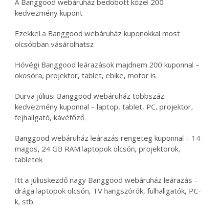
A Banggood webáruház bedobott közel 200
kedvezmény kupont
Ezekkel a Banggood webáruház kuponokkal most
olcsóbban vásárolhatsz
Hóvégi Banggood leárazások majdnem 200 kuponnal –
okosóra, projektor, tablet, ebike, motor is
Durva júliusi Banggood webáruház többszáz
kedvezmény kuponnal – laptop, tablet, PC, projektor,
fejhallgató, kávéfőző
Banggood webáruház leárazás rengeteg kuponnal – 14
magos, 24 GB RAM laptopok olcsón, projektorok,
tabletek
Itt a júliuskezdő nagy Banggood webáruház leárazás –
drága laptopok olcsón, TV hangszórók, fülhallgatók, PC-
k, stb.