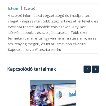
István
Szerző
A szerző informatikai végzettségű és imádja a tech
világát – napi szinten több száz hírt néz át, értékel ki és
évek óta tesztel különféle eszközöket, kütyüket,
időnként appokat és szolgáltatásokat. Több ezer
terméken van már túl, így van némi rálátása arra, mi az,
ami tényleg megéri, és mi az, amit jobb elkerülni.
Kapcsolat: istvan@tesztarena.hu
Kapcsolódó tartalmak
V
a
j
2