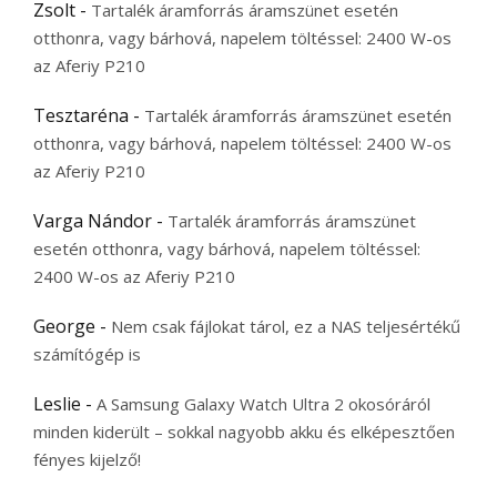
Zsolt
-
Tartalék áramforrás áramszünet esetén
otthonra, vagy bárhová, napelem töltéssel: 2400 W-os
az Aferiy P210
Tesztaréna
-
Tartalék áramforrás áramszünet esetén
otthonra, vagy bárhová, napelem töltéssel: 2400 W-os
az Aferiy P210
Varga Nándor
-
Tartalék áramforrás áramszünet
esetén otthonra, vagy bárhová, napelem töltéssel:
2400 W-os az Aferiy P210
George
-
Nem csak fájlokat tárol, ez a NAS teljesértékű
számítógép is
Leslie
-
A Samsung Galaxy Watch Ultra 2 okosóráról
minden kiderült – sokkal nagyobb akku és elképesztően
fényes kijelző!