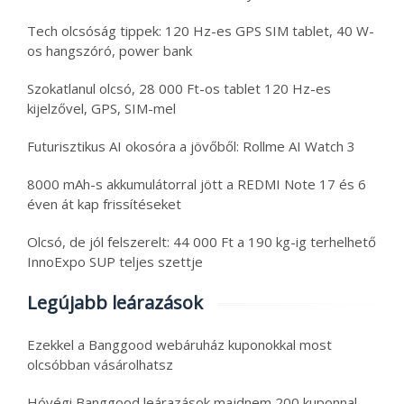
Tech olcsóság tippek: 120 Hz-es GPS SIM tablet, 40 W-
os hangszóró, power bank
Szokatlanul olcsó, 28 000 Ft-os tablet 120 Hz-es
kijelzővel, GPS, SIM-mel
Futurisztikus AI okosóra a jövőből: Rollme AI Watch 3
8000 mAh-s akkumulátorral jött a REDMI Note 17 és 6
éven át kap frissítéseket
Olcsó, de jól felszerelt: 44 000 Ft a 190 kg-ig terhelhető
InnoExpo SUP teljes szettje
Legújabb leárazások
Ezekkel a Banggood webáruház kuponokkal most
olcsóbban vásárolhatsz
Hóvégi Banggood leárazások majdnem 200 kuponnal –