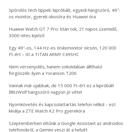
Spórolós tech tippek: kipróbált, egyedi hangszóró, 49″-
os monitor, gyerek okosóra és Huawei óra
Huawei Watch GT 7 Pro: titán tok, 21 napos üzemidő,
3000 nites kijelző
Egy 49″-os, 144 Hz-es óriásmonitor olcsón, 120 000
Ft-ért – itt a TITAN ARMY C49SHC
Nem versenyülés, hanem sokoldalúan állítható
forgószék: ilyen a Yoranson T206
Vannak már újabbak, de 15 000 Ft-ért ez a kipróbált
BlitzWolf hangszóró nagyon jó vétel
Nyomkövetés és kapcsolattartás telefon nélkül – ezt
kínálja a ZTE Watch K2 Pro gyerekóra
Szeptemberben eltűnik a Google Assistant az androidos
telefonokról, a Gemini veszi át a helyét