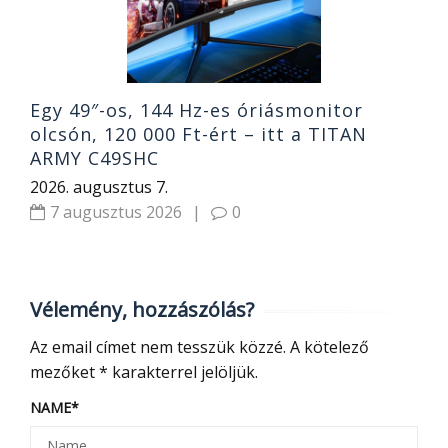
Egy 49″-os, 144 Hz-es óriásmonitor
olcsón, 120 000 Ft-ért – itt a TITAN
ARMY C49SHC
2026. augusztus 7.
7 augusztus 2026
|
0
Vélemény, hozzászólás?
Az email címet nem tesszük közzé.
A kötelező
mezőket
*
karakterrel jelöljük.
NAME
*