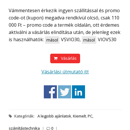
Vámmentesen érkezik ingyen szállítással és promo
code-ot (kupon) megadva rendkívül olcsó, csak 110
000 Ft – promo code a termék oldalán, ott érdemes
aktiválni a vásárlás elindítása után, de jelenleg ezek
is használhatók:
VSVIO30
,
VIOVS30
másol
másol
Vásárlás
Vásárlási útmutató
itt
Kategóriák:
A legjobb ajánlatok
,
Kiemelt
,
PC,
számítástechnika
|
0
|