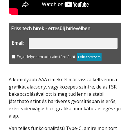
Friss tech hírek - értesülj hírlevélben
Email:
Engedélyezem adataim tárolását
Feliratkozom
A komolyabb AAA címeknél már vissza kell venni a
grafikát alacsony, vagy közepes szintre, de az FSR
bekapcsolásával ott is meg tud lenni a stabil
játszható szint és hardveres gyorsításban is erős,
ezért videóvágáshoz, grafikai munkához is egész jó
alap.
Van teljes funkcionalitású Type-C, amire monitort