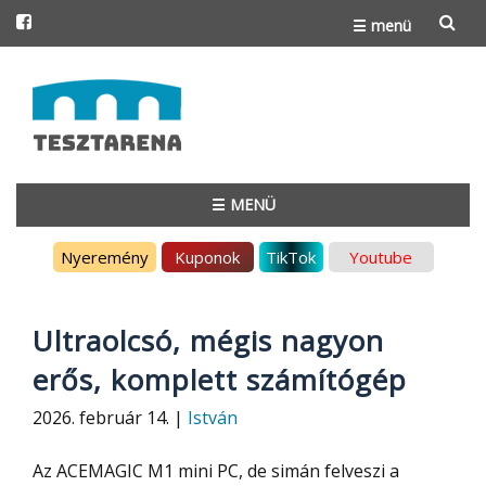
☰ menü
Skip
to
content
☰ MENÜ
Skip
Nyeremény
Kuponok
TikTok
Youtube
to
content
Ultraolcsó, mégis nagyon
erős, komplett számítógép
2026. február 14. |
István
Az ACEMAGIC M1 mini PC, de simán felveszi a