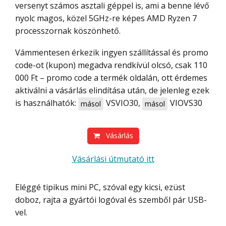
versenyt számos asztali géppel is, ami a benne lévő
nyolc magos, közel 5GHz-re képes AMD Ryzen 7
processzornak köszönhető.
Vámmentesen érkezik ingyen szállítással és promo
code-ot (kupon) megadva rendkívül olcsó, csak 110
000 Ft – promo code a termék oldalán, ott érdemes
aktiválni a vásárlás elindítása után, de jelenleg ezek
is használhatók:
VSVIO30
,
VIOVS30
másol
másol
Vásárlás
Vásárlási útmutató
itt
Eléggé tipikus mini PC, szóval egy kicsi, ezüst
doboz, rajta a gyártói logóval és szemből pár USB-
vel.