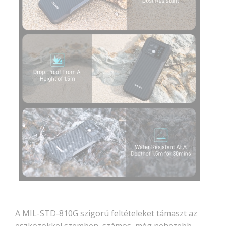
A MIL-STD-810G szigorú feltételeket támaszt az
eszközökkel szemben, számos, még nehezebb