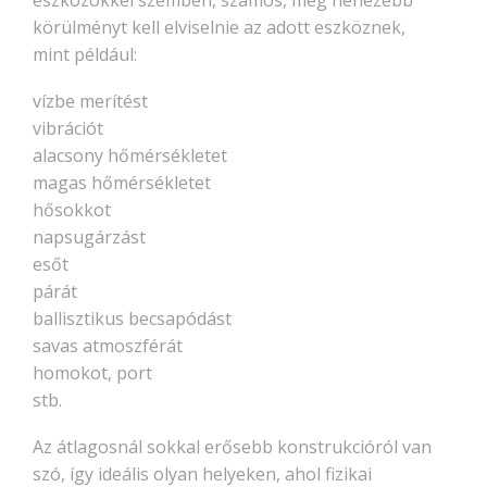
körülményt kell elviselnie az adott eszköznek,
mint például:
vízbe merítést
vibrációt
alacsony hőmérsékletet
magas hőmérsékletet
hősokkot
napsugárzást
esőt
párát
ballisztikus becsapódást
savas atmoszférát
homokot, port
stb.
Az átlagosnál sokkal erősebb konstrukcióról van
szó, így ideális olyan helyeken, ahol fizikai