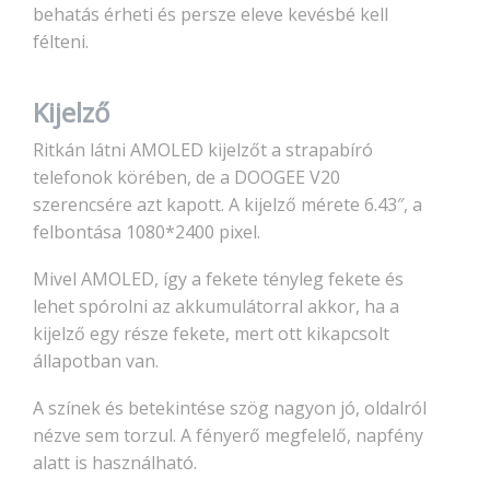
behatás érheti és persze eleve kevésbé kell
félteni.
Kijelző
Ritkán látni AMOLED kijelzőt a strapabíró
telefonok körében, de a DOOGEE V20
szerencsére azt kapott. A kijelző mérete 6.43″, a
felbontása 1080*2400 pixel.
Mivel AMOLED, így a fekete tényleg fekete és
lehet spórolni az akkumulátorral akkor, ha a
kijelző egy része fekete, mert ott kikapcsolt
állapotban van.
A színek és betekintése szög nagyon jó, oldalról
nézve sem torzul. A fényerő megfelelő, napfény
alatt is használható.