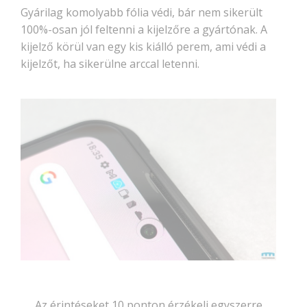
Gyárilag komolyabb fólia védi, bár nem sikerült
100%-osan jól feltenni a kijelzőre a gyártónak. A
kijelző körül van egy kis kiálló perem, ami védi a
kijelzőt, ha sikerülne arccal letenni.
Az érintéseket 10 ponton érzékeli egyszerre