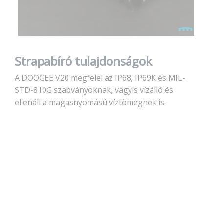
Strapabíró tulajdonságok
A DOOGEE V20 megfelel az IP68, IP69K és MIL-
STD-810G szabványoknak, vagyis vízálló és
ellenáll a magasnyomású víztömegnek is.