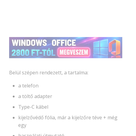
Belül szépen rendezett, a tartalma:
a telefon
a töltő adapter
Type-C kábel
kijelzővédő fólia, már a kijelzőre téve + még
egy
használati útmutató