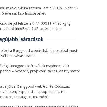
000 mAh-s akkumulátorral jött a REDMI Note 17
 6 éven át kap frissítéseket
csó, de jól felszerelt: 44 000 Ft a 190 kg-ig
erhelhető InnoExpo SUP teljes szettje
egújabb leárazások
zekkel a Banggood webáruház kuponokkal most
lcsóbban vásárolhatsz
óvégi Banggood leárazások majdnem 200
ponnal – okosóra, projektor, tablet, ebike, motor
urva júliusi Banggood webáruház többszáz
edvezmény kuponnal – laptop, tablet, PC,
ojektor, fejhallgató, kávéfőző
anggood webáruház leárazás rengeteg kuponnal –