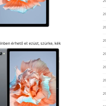
20
20
2
20
ínben érhető el: ezüst, szürke, kék
2
2
2
2