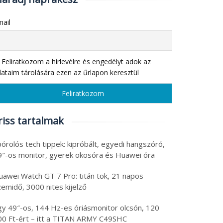
ail
Feliratkozom a hírlevélre és engedélyt adok az
ataim tárolására ezen az űrlapon keresztül
riss tartalmak
órolós tech tippek: kipróbált, egyedi hangszóró,
9″-os monitor, gyerek okosóra és Huawei óra
uawei Watch GT 7 Pro: titán tok, 21 napos
emidő, 3000 nites kijelző
gy 49″-os, 144 Hz-es óriásmonitor olcsón, 120
00 Ft-ért – itt a TITAN ARMY C49SHC