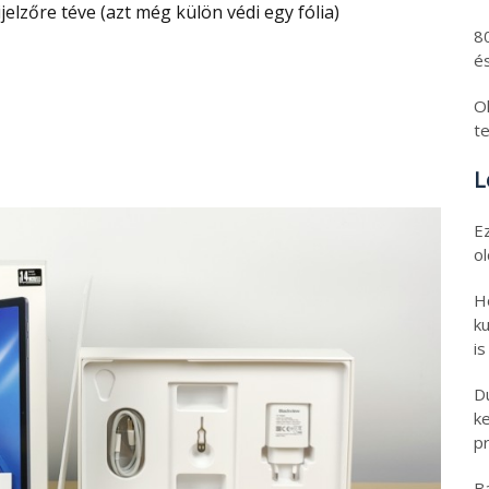
ijelzőre téve (azt még külön védi egy fólia)
8
és
Ol
t
L
E
o
H
ku
is
D
k
pr
B