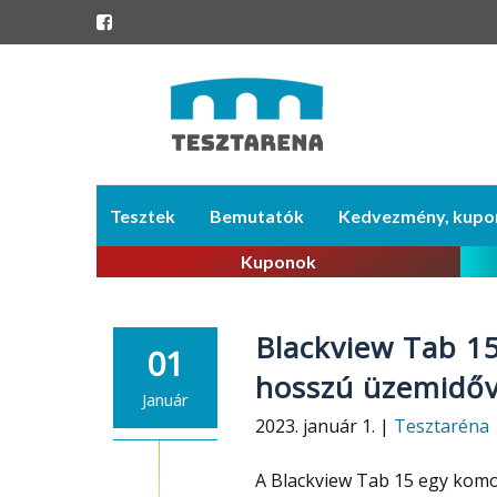
Skip
Tesztek
Bemutatók
Kedvezmény, kupo
to
content
Kuponok
Blackview Tab 15 
01
hosszú üzemidőv
Január
2023. január 1. |
Tesztaréna
A Blackview Tab 15 egy komol