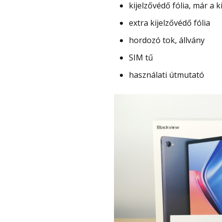
kijelzővédő fólia, már a k
extra kijelzővédő fólia
hordozó tok, állvány
SIM tű
használati útmutató