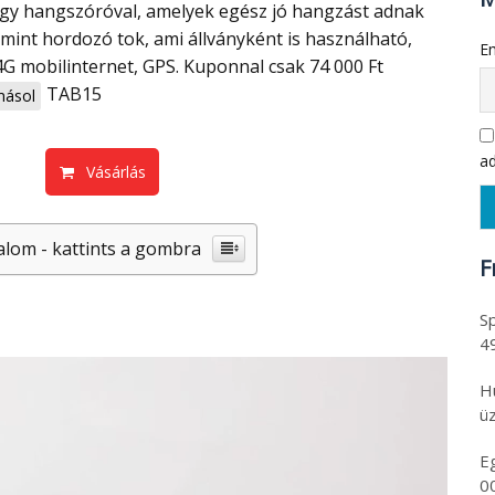
gy hangszóróval, amelyek egész jó hangzást adnak
, mint hordozó tok, ami állványként is használható,
Em
4G mobilinternet, GPS. Kuponnal csak 74 000 Ft
TAB15
ásol
ad
Vásárlás
alom - kattints a gombra
F
Sp
4
H
üz
E
0