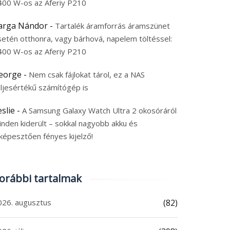
400 W-os az Aferiy P210
arga Nándor
-
Tartalék áramforrás áramszünet
setén otthonra, vagy bárhová, napelem töltéssel:
400 W-os az Aferiy P210
eorge
-
Nem csak fájlokat tárol, ez a NAS
eljesértékű számítógép is
eslie
-
A Samsung Galaxy Watch Ultra 2 okosóráról
inden kiderült – sokkal nagyobb akku és
képesztően fényes kijelző!
orábbi tartalmak
026. augusztus
(82)