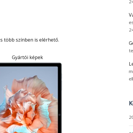
2
V
e
2
és több színben is elérhető.
G
t
Gyártói képek
L
m
el
K
2