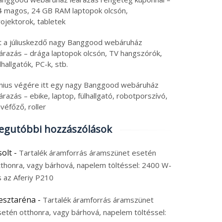
4 magos, 24 GB RAM laptopok olcsón,
ojektorok, tabletek
tt a júliuskezdő nagy Banggood webáruház
eárazás – drága laptopok olcsón, TV hangszórók,
lhallgatók, PC-k, stb.
únius végére itt egy nagy Banggood webáruház
árazás – ebike, laptop, fülhallgató, robotporszívó,
véfőző, roller
egutóbbi hozzászólások
solt
-
Tartalék áramforrás áramszünet esetén
tthonra, vagy bárhová, napelem töltéssel: 2400 W-
s az Aferiy P210
esztaréna
-
Tartalék áramforrás áramszünet
setén otthonra, vagy bárhová, napelem töltéssel: