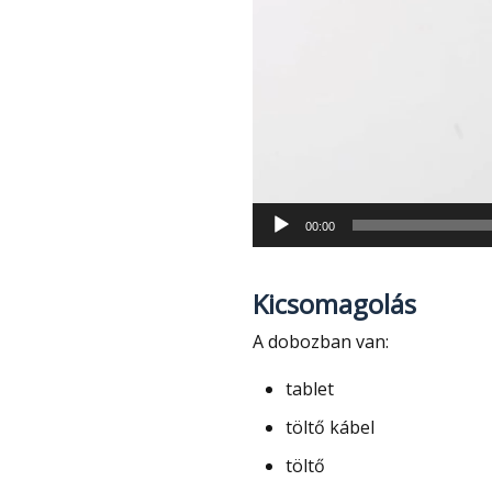
00:00
Kicsomagolás
A dobozban van:
tablet
töltő kábel
töltő