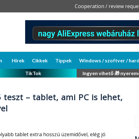
Skip
Cooperation / review reque
to
content
n
Hírek
Cikkek
Tippek
Windows / szoftver / har
TikTok
Ingyen vihető 🎁 nyerem
teszt – tablet, ami PC is lehet,
el
yabb tablet extra hosszú üzemidővel, elég jó
M