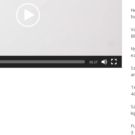
N
f
Va
B
N
e
01:17
S
an
T
4
S
ki
Fu
3