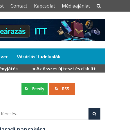
st
Contact
Kapcsolat
Médiaajánlat
dver
Vásárlási tudnivalók
ényjáték
⭐ Az összes új teszt és cikk itt
Feedly
RSS
aradj naprakész