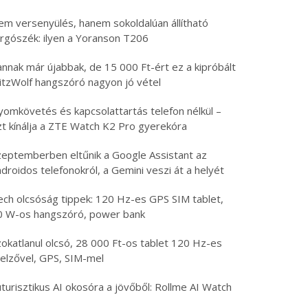
em versenyülés, hanem sokoldalúan állítható
orgószék: ilyen a Yoranson T206
nnak már újabbak, de 15 000 Ft-ért ez a kipróbált
litzWolf hangszóró nagyon jó vétel
yomkövetés és kapcsolattartás telefon nélkül –
zt kínálja a ZTE Watch K2 Pro gyerekóra
zeptemberben eltűnik a Google Assistant az
droidos telefonokról, a Gemini veszi át a helyét
ech olcsóság tippek: 120 Hz-es GPS SIM tablet,
0 W-os hangszóró, power bank
zokatlanul olcsó, 28 000 Ft-os tablet 120 Hz-es
jelzővel, GPS, SIM-mel
turisztikus AI okosóra a jövőből: Rollme AI Watch