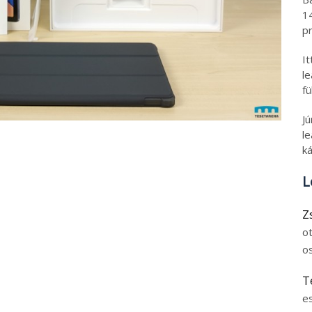
1
pr
I
l
fü
J
le
ká
L
Z
o
o
T
e