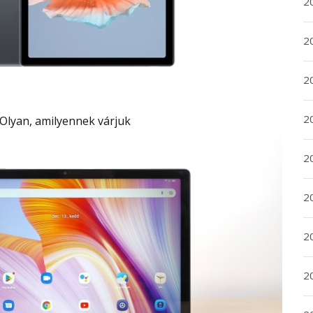
2
2
2
2
Olyan, amilyennek várjuk
20
20
2
20