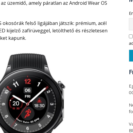
z az üzemidő, amely páratlan az Android Wear OS
Em
 kijelző zafírüveggel, letölthető és részletesen
ket kapunk.
ad
F
E
0
N
f
Va
B