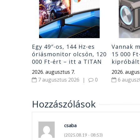
szóró a
|
0
Egy 49″-os, 144 Hz-es
Vannak m
óriásmonitor olcsón, 120
15 000 Ft
000 Ft-ért – itt a TITAN
kipróbált
ARMY C49SHC
hangszór
2026. augusztus 7.
2026. augus
vétel
7 augusztus 2026
|
0
6 augusz
Hozzászólások
csaba
(2025.08.19 - 08:53)