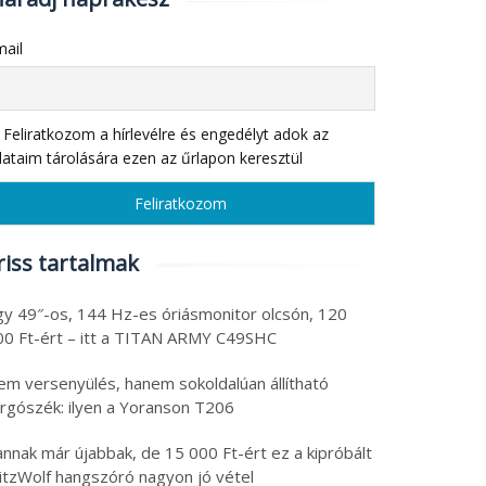
ail
Feliratkozom a hírlevélre és engedélyt adok az
ataim tárolására ezen az űrlapon keresztül
riss tartalmak
gy 49″-os, 144 Hz-es óriásmonitor olcsón, 120
00 Ft-ért – itt a TITAN ARMY C49SHC
em versenyülés, hanem sokoldalúan állítható
orgószék: ilyen a Yoranson T206
nnak már újabbak, de 15 000 Ft-ért ez a kipróbált
litzWolf hangszóró nagyon jó vétel