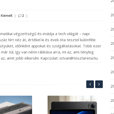
20
20
,
Kiemelt
|
2
|
2
rmatikai végzettségű és imádja a tech világát – napi
záz hírt néz át, értékel ki és évek óta tesztel különféle
20
ütyüket, időnként appokat és szolgáltatásokat. Több ezer
ár túl, így van némi rálátása arra, mi az, ami tényleg
2
 az, amit jobb elkerülni. Kapcsolat: istvan@tesztarena.hu
2
2
2
Olc
44 