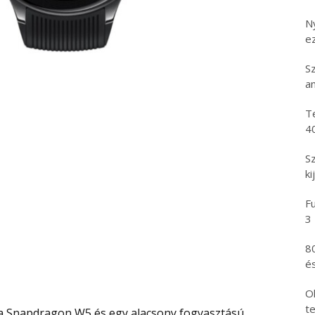
N
e
S
an
T
4
S
ki
Fu
3
8
és
Ol
t