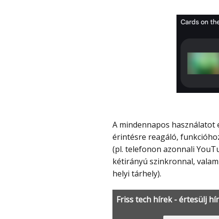
A mindennapos használatot erősíti az óralapok extrém testreszabhatósága (sok
érintésre reagáló, funkcióho
(pl. telefonon azonnali YouTu
kétirányú szinkronnal, valam
helyi tárhely).
Friss tech hírek - értesülj hí