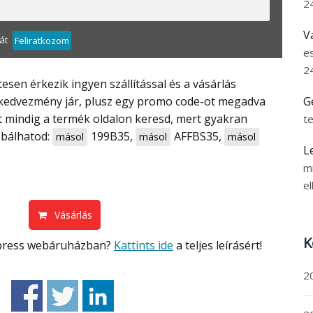
2
V
át
Feliratkozom
e
2
en érkezik ingyen szállítással és a vásárlás
 kedvezmény jár, plusz egy promo code-ot megadva
G
ot mindig a termék oldalon keresd, mert gyakran
t
óbálhatod:
199B35
,
AFFBS35
,
másol
másol
másol
L
m
el
Vásárlás
K
Express webáruházban?
Kattints ide
a teljes leírásért!
2