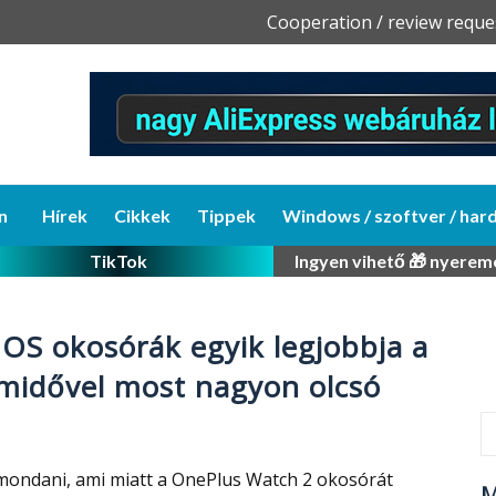
Skip
Cooperation / review reque
to
content
n
Hírek
Cikkek
Tippek
Windows / szoftver / har
TikTok
Ingyen vihető 🎁 nyerem
OS okosórák egyik legjobbja a
midővel most nagyon olcsó
 mondani, ami miatt a OnePlus Watch 2 okosórát
M