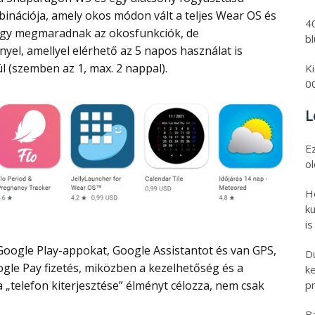
nációja, amely okos módon vált a teljes Wear OS és
4
; így megmaradnak az okosfunkciók, de
b
yel, amellyel elérhető az 5 napos használat is
l (szemben az 1, max. 2 nappal).
K
0
L
E
o
H
ku
is
D
gle Pay fizetés, miközben a kezelhetőség és a
k
 „telefon kiterjesztése” élményt célozza, nem csak
pr
B