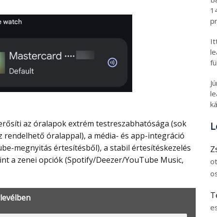
1
pr
I
l
fü
J
le
ká
L
z rendelhető óralappal), a média- és app-integráció
be-megnyitás értesítésből), a stabil értesítéskezelés
Z
int a zenei opciók (Spotify/Deezer/YouTube Music,
o
o
T
rlevélben
e