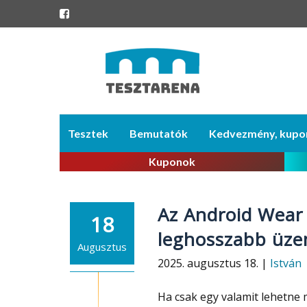
Skip
Tesztek
Bemutatók
Kedvezmény, kupo
to
content
Kuponok
Az Android Wear 
18
leghosszabb üze
Augusztus
2025. augusztus 18. |
István
Ha csak egy valamit lehetne