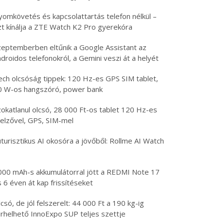
yomkövetés és kapcsolattartás telefon nélkül –
zt kínálja a ZTE Watch K2 Pro gyerekóra
zeptemberben eltűnik a Google Assistant az
droidos telefonokról, a Gemini veszi át a helyét
ech olcsóság tippek: 120 Hz-es GPS SIM tablet,
0 W-os hangszóró, power bank
zokatlanul olcsó, 28 000 Ft-os tablet 120 Hz-es
jelzővel, GPS, SIM-mel
turisztikus AI okosóra a jövőből: Rollme AI Watch
000 mAh-s akkumulátorral jött a REDMI Note 17
 6 éven át kap frissítéseket
csó, de jól felszerelt: 44 000 Ft a 190 kg-ig
erhelhető InnoExpo SUP teljes szettje