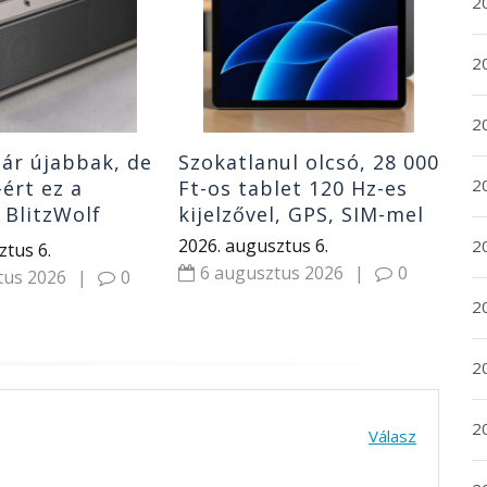
te
2
tel
202
2
6
2
ár újabbak, de
Szokatlanul olcsó, 28 000
2
-ért ez a
Ft-os tablet 120 Hz-es
 BlitzWolf
kijelzővel, GPS, SIM-mel
ó nagyon jó
2026. augusztus 6.
20
ztus 6.
6 augusztus 2026
|
0
tus 2026
|
0
20
2
20
Válasz