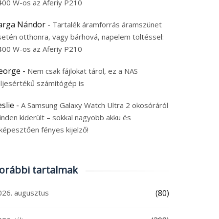
400 W-os az Aferiy P210
arga Nándor
-
Tartalék áramforrás áramszünet
setén otthonra, vagy bárhová, napelem töltéssel:
400 W-os az Aferiy P210
eorge
-
Nem csak fájlokat tárol, ez a NAS
eljesértékű számítógép is
eslie
-
A Samsung Galaxy Watch Ultra 2 okosóráról
inden kiderült – sokkal nagyobb akku és
képesztően fényes kijelző!
orábbi tartalmak
026. augusztus
(80)