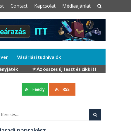
st
Contact
Kapcsolat
Médiaajánlat
dver
Vásárlási tudnivalók
ényjáték
⭐ Az összes új teszt és cikk itt
Feedly
RSS
aradj naprakész