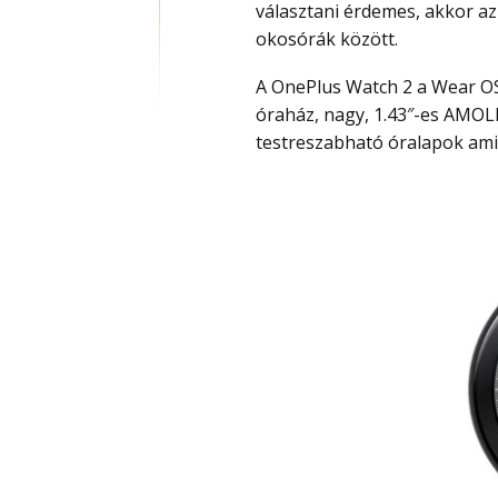
választani érdemes, akkor a
okosórák között.
A OnePlus Watch 2 a Wear OS okosórák felső ligájában játszik: prémium, acél
óraház, nagy, 1.43″-es AMOLED
testreszabható óralapok ami