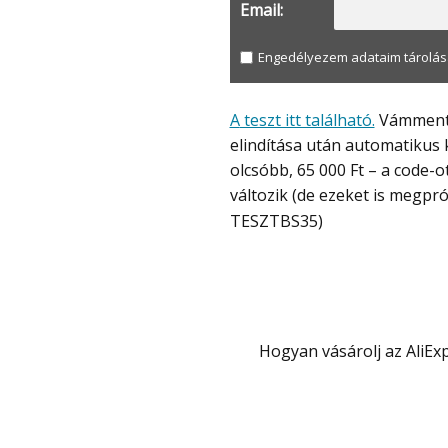
Email:
Engedélyezem adataim tárolás
A teszt itt található.
Vámmentes
elindítása után automatikus
olcsóbb, 65 000 Ft – a code-
változik (de ezeket is megpr
TESZTBS35
)
Hogyan vásárolj az Ali