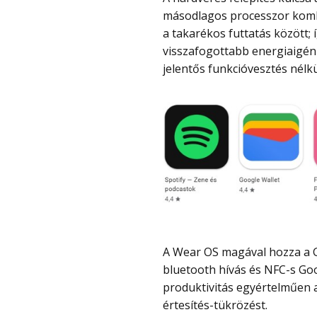
másodlagos processzor kombi
a takarékos futtatás között
visszafogottabb energiaigénn
jelentős funkcióvesztés nélkü
A Wear OS magával hozza a Google Play-appokat, Google Assistantot és van GPS,
bluetooth hívás és NFC-s Goo
produktivitás egyértelműen a
értesítés-tükrözést.