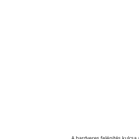
A hardveres felépítés kulcsa a Snapdragon W5 és egy alacsony fogyasztású