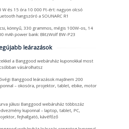
0 W és 15 óra 10 000 Ft-ért: nagyon olcsó
luetooth hangszóró a SOUNARC R1
icsi, könnyű, 330 grammos, mégis 100W-os, 14
00 mAh power bank: BlitzWolf BW-P23
egújabb leárazások
zekkel a Banggood webáruház kuponokkal most
lcsóbban vásárolhatsz
óvégi Banggood leárazások majdnem 200
ponnal – okosóra, projektor, tablet, ebike, motor
urva júliusi Banggood webáruház többszáz
edvezmény kuponnal – laptop, tablet, PC,
ojektor, fejhallgató, kávéfőző
anggood webáruház leárazás rengeteg kuponnal –