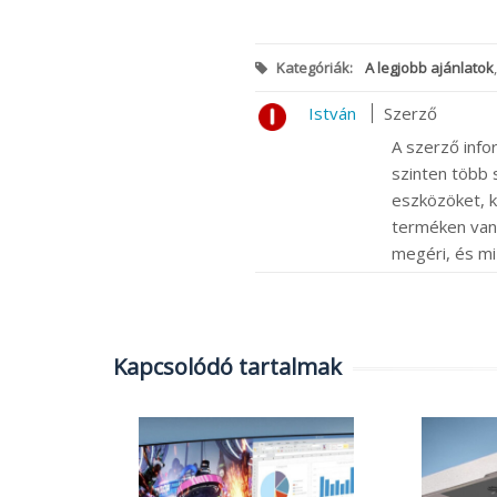
Kategóriák:
A legjobb ajánlatok
István
Szerző
A szerző info
szinten több s
eszközöket, k
terméken van m
megéri, és mi
Kapcsolódó tartalmak
0 000 Ft-
só