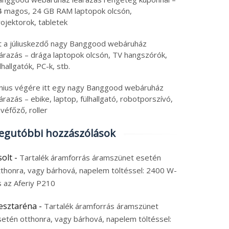
4 magos, 24 GB RAM laptopok olcsón,
ojektorok, tabletek
tt a júliuskezdő nagy Banggood webáruház
eárazás – drága laptopok olcsón, TV hangszórók,
lhallgatók, PC-k, stb.
únius végére itt egy nagy Banggood webáruház
árazás – ebike, laptop, fülhallgató, robotporszívó,
véfőző, roller
egutóbbi hozzászólások
solt
-
Tartalék áramforrás áramszünet esetén
tthonra, vagy bárhová, napelem töltéssel: 2400 W-
s az Aferiy P210
esztaréna
-
Tartalék áramforrás áramszünet
setén otthonra, vagy bárhová, napelem töltéssel: