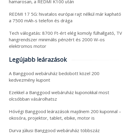
hamarosan, a REDMI K100 után
REDMI 17 5G: hivatalos európai rajt nélkül már kapható
a 7500 mAh-s telefon és drága
Tech válogatás: 8700 Ft-ért elég komoly fülhallgató, TV
hangrendszer minimális pénzért és 2000 W-os
elektromos motor
Legújabb leárazások
A Banggood webáruház bedobott közel 200
kedvezmény kupont
Ezekkel a Banggood webáruház kuponokkal most
olcsóbban vásárolhatsz
Hóvégi Banggood leárazások majdnem 200 kuponnal –
okosóra, projektor, tablet, ebike, motor is
Durva júliusi Banggood webáruház többszáz