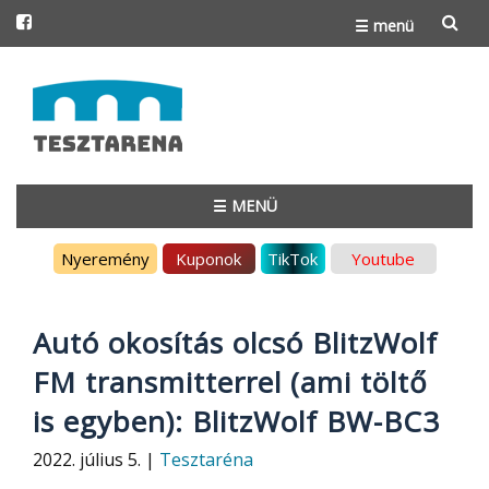
☰ menü
Skip
to
content
☰ MENÜ
Skip
Nyeremény
Kuponok
TikTok
Youtube
to
content
Autó okosítás olcsó BlitzWolf
FM transmitterrel (ami töltő
is egyben): BlitzWolf BW-BC3
2022. július 5. |
Tesztaréna