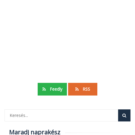
Feedly
RSS
Maradj naprakész