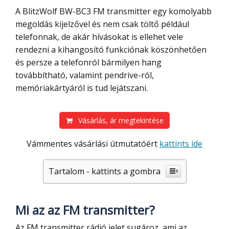
A BlitzWolf BW-BC3 FM transmitter egy komolyabb
megoldás kijelzővel és nem csak töltő például
telefonnak, de akár hívásokat is ellehet vele
rendezni a kihangosító funkciónak köszönhetően
és persze a telefonról bármilyen hang
továbbítható, valamint pendrive-ról,
memóriakártyáról is tud lejátszani.
Vásárlás, ár megtekintése
Vámmentes vásárlási útmutatóért
kattints ide
Tartalom - kattints a gombra
Mi az az FM transmitter?
Az FM transmitter rádió jelet sugároz, ami az