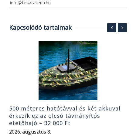
info@tesztarena.hu
Kapcsolódó tartalmak
S
6
e
2
500 méteres hatótávval és két akkuval
érkezik ez az olcsó távirányítós
etetőhajó – 32 000 Ft
2026. augusztus 8.