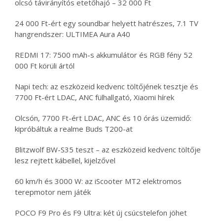
olcsó távirányítós etetőhajó – 32 000 Ft
24 000 Ft-ért egy soundbar helyett hatrészes, 7.1 TV
hangrendszer: ULTIMEA Aura A40
REDMI 17: 7500 mAh-s akkumulátor és RGB fény 52
000 Ft körüli ártól
Napi tech: az eszközeid kedvenc töltőjének tesztje és
7700 Ft-ért LDAC, ANC fülhallgató, Xiaomi hírek
Olcsón, 7700 Ft-ért LDAC, ANC és 10 órás üzemidő:
kipróbáltuk a realme Buds T200-at
Blitzwolf BW-S35 teszt – az eszközeid kedvenc töltője
lesz rejtett kábellel, kijelzővel
60 km/h és 3000 W: az iScooter MT2 elektromos
terepmotor nem játék
POCO F9 Pro és F9 Ultra: két új csúcstelefon jöhet