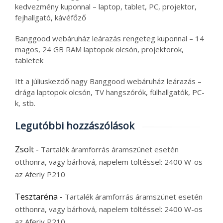
kedvezmény kuponnal – laptop, tablet, PC, projektor,
fejhallgató, kávéfőző
Banggood webáruház leárazás rengeteg kuponnal – 14
magos, 24 GB RAM laptopok olcsón, projektorok,
tabletek
Itt a júliuskezdő nagy Banggood webáruház leárazás –
drága laptopok olcsón, TV hangszórók, fülhallgatók, PC-
k, stb.
Legutóbbi hozzászólások
Zsolt
-
Tartalék áramforrás áramszünet esetén
otthonra, vagy bárhová, napelem töltéssel: 2400 W-os
az Aferiy P210
Tesztaréna
-
Tartalék áramforrás áramszünet esetén
otthonra, vagy bárhová, napelem töltéssel: 2400 W-os
az Aferiy P210