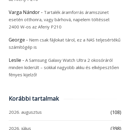
Varga Nándor
-
Tartalék áramforrás áramszünet
esetén otthonra, vagy bárhová, napelem töltéssel:
2400 W-os az Aferiy P210
George
-
Nem csak fájlokat tárol, ez a NAS teljesértékű
számítógép is
Leslie
-
A Samsung Galaxy Watch Ultra 2 okosóráról
minden kiderült – sokkal nagyobb akku és elképesztően
fényes kijelző!
Korábbi tartalmak
2026. augusztus
(108)
2026. július
(398)