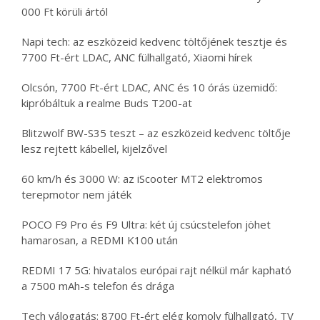
000 Ft körüli ártól
Napi tech: az eszközeid kedvenc töltőjének tesztje és
7700 Ft-ért LDAC, ANC fülhallgató, Xiaomi hírek
Olcsón, 7700 Ft-ért LDAC, ANC és 10 órás üzemidő:
kipróbáltuk a realme Buds T200-at
Blitzwolf BW-S35 teszt – az eszközeid kedvenc töltője
lesz rejtett kábellel, kijelzővel
60 km/h és 3000 W: az iScooter MT2 elektromos
terepmotor nem játék
POCO F9 Pro és F9 Ultra: két új csúcstelefon jöhet
hamarosan, a REDMI K100 után
REDMI 17 5G: hivatalos európai rajt nélkül már kapható
a 7500 mAh-s telefon és drága
Tech válogatás: 8700 Ft-ért elég komoly fülhallgató, TV