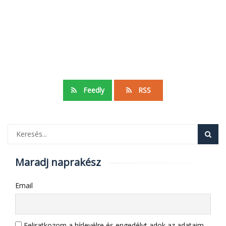
Feedly
RSS
Maradj naprakész
Email
Feliratkozom a hírlevélre és engedélyt adok az adataim