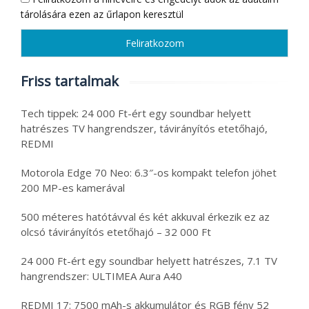
tárolására ezen az űrlapon keresztül
Friss tartalmak
Tech tippek: 24 000 Ft-ért egy soundbar helyett
hatrészes TV hangrendszer, távirányítós etetőhajó,
REDMI
Motorola Edge 70 Neo: 6.3″-os kompakt telefon jöhet
200 MP-es kamerával
500 méteres hatótávval és két akkuval érkezik ez az
olcsó távirányítós etetőhajó – 32 000 Ft
24 000 Ft-ért egy soundbar helyett hatrészes, 7.1 TV
hangrendszer: ULTIMEA Aura A40
REDMI 17: 7500 mAh-s akkumulátor és RGB fény 52