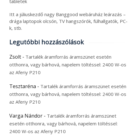
tabletek
Itt a júliuskezdő nagy Banggood webáruház leárazás –
drága laptopok olcsón, TV hangszórók, fülhallgatók, PC-
k, stb.
Legutóbbi hozzászólások
Zsolt
-
Tartalék áramforrás áramszünet esetén
otthonra, vagy bárhová, napelem töltéssel: 2400 W-os
az Aferiy P210
Tesztaréna
-
Tartalék áramforrás áramszünet esetén
otthonra, vagy bárhová, napelem töltéssel: 2400 W-os
az Aferiy P210
Varga Nándor
-
Tartalék áramforrás áramszünet
esetén otthonra, vagy bárhová, napelem töltéssel:
2400 W-os az Aferiy P210