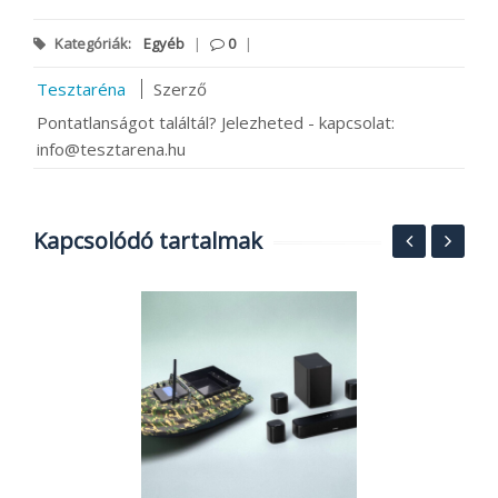
Kategóriák:
Egyéb
|
0
|
Tesztaréna
Szerző
Pontatlanságot találtál? Jelezheted - kapcsolat:
info@tesztarena.hu
Kapcsolódó tartalmak
i
N
t
A
2