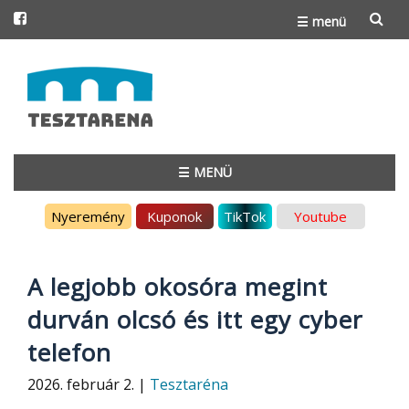
☰ menü
Skip
to
content
☰ MENÜ
Skip
Nyeremény
Kuponok
TikTok
Youtube
to
content
A legjobb okosóra megint
durván olcsó és itt egy cyber
telefon
2026. február 2. |
Tesztaréna