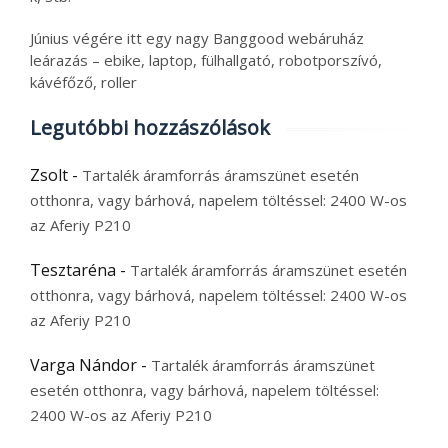
Június végére itt egy nagy Banggood webáruház
leárazás – ebike, laptop, fülhallgató, robotporszívó,
kávéfőző, roller
Legutóbbi hozzászólások
Zsolt
-
Tartalék áramforrás áramszünet esetén
otthonra, vagy bárhová, napelem töltéssel: 2400 W-os
az Aferiy P210
Tesztaréna
-
Tartalék áramforrás áramszünet esetén
otthonra, vagy bárhová, napelem töltéssel: 2400 W-os
az Aferiy P210
Varga Nándor
-
Tartalék áramforrás áramszünet
esetén otthonra, vagy bárhová, napelem töltéssel:
2400 W-os az Aferiy P210