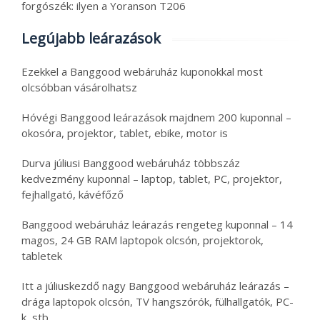
forgószék: ilyen a Yoranson T206
Legújabb leárazások
Ezekkel a Banggood webáruház kuponokkal most
olcsóbban vásárolhatsz
Hóvégi Banggood leárazások majdnem 200 kuponnal –
okosóra, projektor, tablet, ebike, motor is
Durva júliusi Banggood webáruház többszáz
kedvezmény kuponnal – laptop, tablet, PC, projektor,
fejhallgató, kávéfőző
Banggood webáruház leárazás rengeteg kuponnal – 14
magos, 24 GB RAM laptopok olcsón, projektorok,
tabletek
Itt a júliuskezdő nagy Banggood webáruház leárazás –
drága laptopok olcsón, TV hangszórók, fülhallgatók, PC-
k, stb.