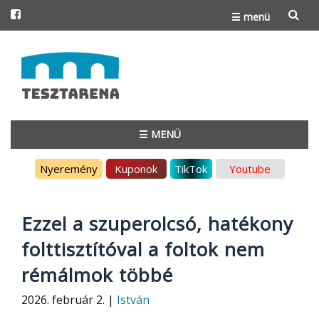
☰ menü
Skip
to
content
☰ MENÜ
Skip
Nyeremény
Kuponok
TikTok
Youtube
to
content
Ezzel a szuperolcsó, hatékony
folttisztítóval a foltok nem
rémálmok többé
2026. február 2. |
István