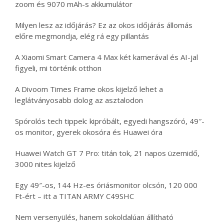
zoom és 9070 mAh-s akkumulátor
Milyen lesz az időjárás? Ez az okos időjárás állomás
előre megmondja, elég rá egy pillantás
A Xiaomi Smart Camera 4 Max két kamerával és AI-jal
figyeli, mi történik otthon
A Divoom Times Frame okos kijelző lehet a
leglátványosabb dolog az asztalodon
Spórolós tech tippek: kipróbált, egyedi hangszóró, 49″-
os monitor, gyerek okosóra és Huawei óra
Huawei Watch GT 7 Pro: titán tok, 21 napos üzemidő,
3000 nites kijelző
Egy 49″-os, 144 Hz-es óriásmonitor olcsón, 120 000
Ft-ért – itt a TITAN ARMY C49SHC
Nem versenyülés, hanem sokoldalúan állítható