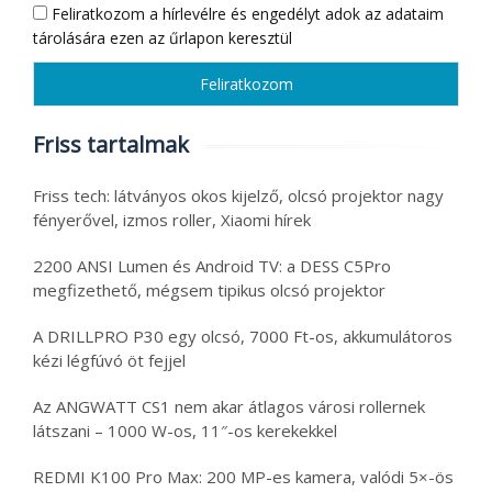
Feliratkozom a hírlevélre és engedélyt adok az adataim
tárolására ezen az űrlapon keresztül
Friss tartalmak
Friss tech: látványos okos kijelző, olcsó projektor nagy
fényerővel, izmos roller, Xiaomi hírek
2200 ANSI Lumen és Android TV: a DESS C5Pro
megfizethető, mégsem tipikus olcsó projektor
A DRILLPRO P30 egy olcsó, 7000 Ft-os, akkumulátoros
kézi légfúvó öt fejjel
Az ANGWATT CS1 nem akar átlagos városi rollernek
látszani – 1000 W-os, 11″-os kerekekkel
REDMI K100 Pro Max: 200 MP-es kamera, valódi 5×-ös