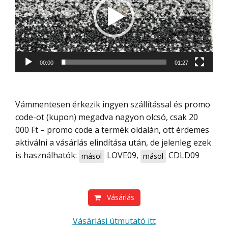
00:00
01:27
Vámmentesen érkezik ingyen szállítással és promo
code-ot (kupon) megadva nagyon olcsó, csak 20
000 Ft – promo code a termék oldalán, ott érdemes
aktiválni a vásárlás elindítása után, de jelenleg ezek
is használhatók:
LOVE09
,
CDLD09
másol
másol
Vásárlás
Vásárlási útmutató itt