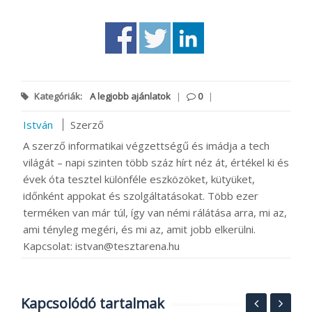
Kategóriák:
A legjobb ajánlatok
|
0
|
István
Szerző
A szerző informatikai végzettségű és imádja a tech
világát – napi szinten több száz hírt néz át, értékel ki és
évek óta tesztel különféle eszközöket, kütyüket,
időnként appokat és szolgáltatásokat. Több ezer
terméken van már túl, így van némi rálátása arra, mi az,
ami tényleg megéri, és mi az, amit jobb elkerülni.
Kapcsolat: istvan@tesztarena.hu
Kapcsolódó tartalmak