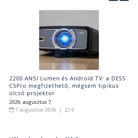
ez
A
n
a
2
2200 ANSI Lumen és Android TV: a DESS
C5Pro megfizethető, mégsem tipikus
olcsó projektor
2026. augusztus 7.
7 augusztus 2026
|
0