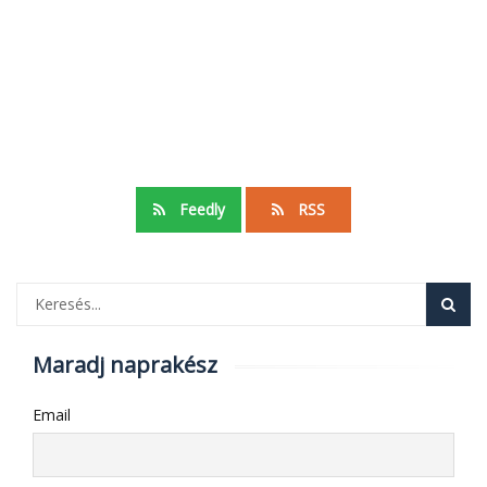
Feedly
RSS
Maradj naprakész
Email