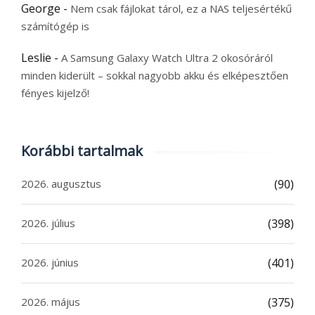
George
-
Nem csak fájlokat tárol, ez a NAS teljesértékű
számítógép is
Leslie
-
A Samsung Galaxy Watch Ultra 2 okosóráról
minden kiderült – sokkal nagyobb akku és elképesztően
fényes kijelző!
Korábbi tartalmak
2026. augusztus
(90)
2026. július
(398)
2026. június
(401)
2026. május
(375)