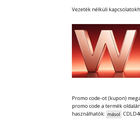
Vezeték nélküli kapcsolatokh
Promo code-ot (kupon) megadva rendkívül olcsó, már 99 000 Ft-tól megvehető – a
promo code a termék oldalán, 
használhatók:
CDLD4
másol