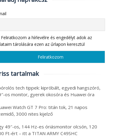
ail
Feliratkozom a hírlevélre és engedélyt adok az
ataim tárolására ezen az űrlapon keresztül
riss tartalmak
órolós tech tippek: kipróbált, egyedi hangszóró,
9″-os monitor, gyerek okosóra és Huawei óra
uawei Watch GT 7 Pro: titán tok, 21 napos
emidő, 3000 nites kijelző
gy 49″-os, 144 Hz-es óriásmonitor olcsón, 120
00 Ft-ért – itt a TITAN ARMY C49SHC