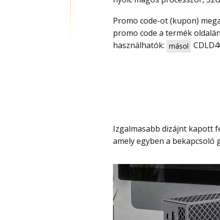
Promo code-ot (kupon) megadva rendkívül olcsó, már 99 000 Ft-tól megvehető – a
promo code a termék oldalán, 
használhatók:
CDLD4
másol
Izgalmasabb dizájnt kapott fekete színnel, az egyik sarkán egy kis extra dizájnnal,
amely egyben a bekapcsoló g