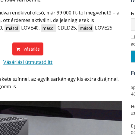
Em
ott érdemes aktiválni, de jelenleg ezek is
0
,
LOVE40
,
CDLD25
,
LOVE25
másol
másol
másol
ad
Vásárlás
Vásárlási útmutató itt
F
omb is.
Sp
4
H
üz
E
0