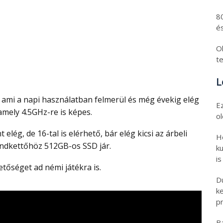
8
és
Ol
t
L
E
mely 4.5GHz-re is képes.
o
H
indkettőhöz 512GB-os SSD jár.
ku
is
hetőséget ad némi játékra is.
D
k
pr
B