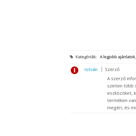
Kategóriák:
A legjobb ajánlatok
István
Szerző
A szerző info
szinten több s
eszközöket, k
terméken van m
megéri, és mi