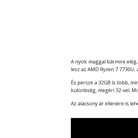
A nyolc maggal bármire elég, ami a napi használatban felmerül és még évekig elég
lesz az AMD Ryzen 7 7730U, a
És persze a 32GB is több, mint elég, de 16-tal is elérhető, bár elég kicsi az árbeli
különbség, megéri 32-vel. M
Az alacsony ár ellenére is le