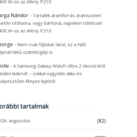
400 W-os az Aferiy P210
arga Nándor
-
Tartalék áramforrás áramszünet
setén otthonra, vagy bárhová, napelem töltéssel:
400 W-os az Aferiy P210
eorge
-
Nem csak fájlokat tárol, ez a NAS
eljesértékű számítógép is
eslie
-
A Samsung Galaxy Watch Ultra 2 okosóráról
inden kiderült – sokkal nagyobb akku és
képesztően fényes kijelző!
orábbi tartalmak
026. augusztus
(82)