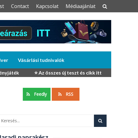
st
Contact
Kapcsolat
Médiaajánlat
dver
Vásárlási tudnivalók
ényjáték
⭐ Az összes új teszt és cikk itt
Feedly
RSS
aradj naprakész