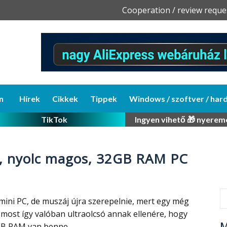
Skip
Cooperation / review reque
to
content
n
Hírek
Cikkek
Tippek
Windows / szoftver / har
TikTok
Ingyen vihető 🎁 nyerem
só, nyolc magos, 32GB RAM PC
 mini PC, de muszáj újra szerepelnie, mert egy még
most így valóban ultraolcsó annak ellenére, hogy
M
GB RAM van benne.