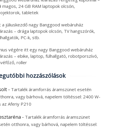
4 magos, 24 GB RAM laptopok olcsón,
ojektorok, tabletek
tt a júliuskezdő nagy Banggood webáruház
eárazás – drága laptopok olcsón, TV hangszórók,
lhallgatók, PC-k, stb.
únius végére itt egy nagy Banggood webáruház
árazás – ebike, laptop, fülhallgató, robotporszívó,
véfőző, roller
egutóbbi hozzászólások
solt
-
Tartalék áramforrás áramszünet esetén
tthonra, vagy bárhová, napelem töltéssel: 2400 W-
s az Aferiy P210
esztaréna
-
Tartalék áramforrás áramszünet
setén otthonra, vagy bárhová, napelem töltéssel: