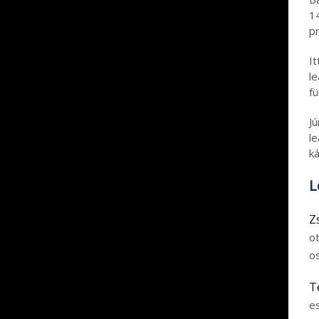
1
pr
I
l
fü
J
le
ká
L
Z
o
o
T
e