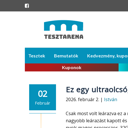
Skip
Tesztek
Bemutatók
Kedvezmény, kupo
to
content
Kuponok
Ez egy ultraolc
02
2026. február 2. |
István
Február
Csak most volt leárazva ez a
nagyobb leárazást kapott és 
nyolc magos processzor, 32