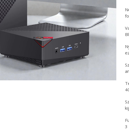
N
f
Va
B
N
e
S
an
T
4
S
ki
Fu
3