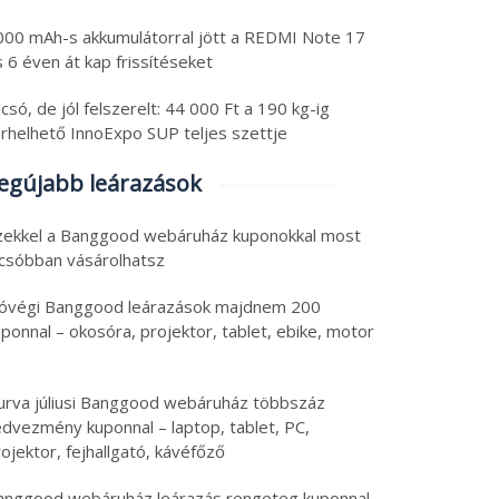
000 mAh-s akkumulátorral jött a REDMI Note 17
 6 éven át kap frissítéseket
csó, de jól felszerelt: 44 000 Ft a 190 kg-ig
erhelhető InnoExpo SUP teljes szettje
egújabb leárazások
zekkel a Banggood webáruház kuponokkal most
lcsóbban vásárolhatsz
óvégi Banggood leárazások majdnem 200
ponnal – okosóra, projektor, tablet, ebike, motor
urva júliusi Banggood webáruház többszáz
edvezmény kuponnal – laptop, tablet, PC,
ojektor, fejhallgató, kávéfőző
anggood webáruház leárazás rengeteg kuponnal –