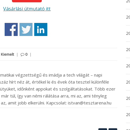
2
Vásárlási útmutató itt
2
2
2
,
Kiemelt
|
0
|
20
rmatikai végzettségű és imádja a tech világát – napi
20
záz hírt néz át, értékel ki és évek óta tesztel különféle
ütyüket, időnként appokat és szolgáltatásokat. Több ezer
ár túl, így van némi rálátása arra, mi az, ami tényleg
2
 az, amit jobb elkerülni. Kapcsolat: istvan@tesztarena.hu
20