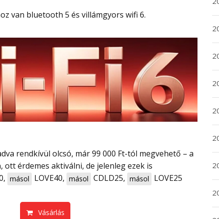
20
oz van bluetooth 5 és villámgyors wifi 6.
20
2
20
2
2
ott érdemes aktiválni, de jelenleg ezek is
2
0
,
LOVE40
,
CDLD25
,
LOVE25
másol
másol
másol
2
Vásárlás