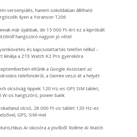
em versenyülés, hanem sokoldalúan állítható
orgószék: ilyen a Yoranson T206
nnak már újabbak, de 15 000 Ft-ért ez a kipróbált
litzWolf hangszóró nagyon jó vétel
yomkövetés és kapcsolattartás telefon nélkül –
zt kínálja a ZTE Watch K2 Pro gyerekóra
zeptemberben eltűnik a Google Assistant az
droidos telefonokról, a Gemini veszi át a helyét
ech olcsóság tippek: 120 Hz-es GPS SIM tablet,
0 W-os hangszóró, power bank
zokatlanul olcsó, 28 000 Ft-os tablet 120 Hz-es
jelzővel, GPS, SIM-mel
turisztikus AI okosóra a jövőből: Rollme AI Watch