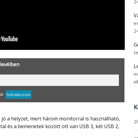
2
V
e
2
G
t
rlevélben
L
m
el
át
Feliratkozom
K
2
tal és a bemenetek között ott van USB 3, két USB 2,