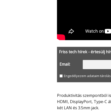
Friss tech hírek - értesülj hí
Email:
Engedélyezem adataim tárolás
Produktivitás szempontból is jó a helyzet, mert három monitorral is használható,
HDMI, DisplayPort, Type-C ál
két LAN és 3.5mm jack.