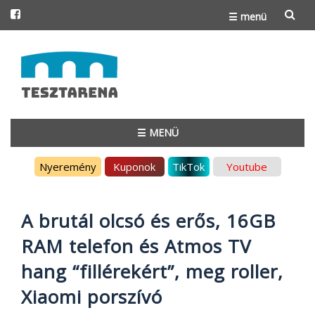
☰ menü
Skip
to
content
☰ MENÜ
Skip
Nyeremény
Kuponok
TikTok
Youtube
to
content
A brutál olcsó és erős, 16GB
RAM telefon és Atmos TV
hang “fillérekért”, meg roller,
Xiaomi porszívó