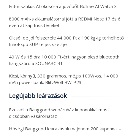
Futurisztikus AI okosóra a jövőből: Rollme AI Watch 3
8000 mAh-s akkumulátorral jött a REDMI Note 17 és 6
éven át kap frissítéseket
Olcsó, de jól felszerelt: 44 000 Ft a 190 kg-ig terhelhető
InnoExpo SUP teljes szettje
40 W és 15 óra 10 000 Ft-ért: nagyon olcsó bluetooth
hangszóró a SOUNARC R1
Kicsi, könnyű, 330 grammos, mégis 100W-os, 14 000
mAh power bank: BlitzWolf BW-P23
Legújabb leárazások
Ezekkel a Banggood webáruház kuponokkal most
olcsóbban vásárolhatsz
Hóvégi Banggood leárazások majdnem 200 kuponnal –