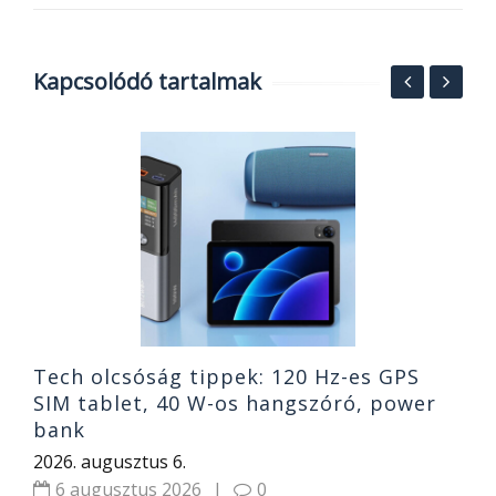
Kapcsolódó tartalmak
T
,
k
o
2
Tech olcsóság tippek: 120 Hz-es GPS
SIM tablet, 40 W-os hangszóró, power
bank
2026. augusztus 6.
6 augusztus 2026
|
0