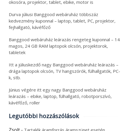
okosóra, projektor, tablet, ebike, motor is
Durva júliusi Banggood webáruház többszáz
kedvezmény kuponnal – laptop, tablet, PC, projektor,
fejhallgató, kávéfőző
Banggood webáruház leárazás rengeteg kuponnal – 14
magos, 24 GB RAM laptopok olcsón, projektorok,
tabletek
Itt a júliuskezdő nagy Banggood webáruház leárazás –
drága laptopok olcsón, TV hangszórók, fülhallgatók, PC-
k, stb.
Június végére itt egy nagy Banggood webáruház
leárazás – ebike, laptop, fülhallgató, robotporszívó,
kávéfőző, roller
Legutóbbi hozzászólások
Zsolt
-
Tartalék áramforrás áramszünet esetén