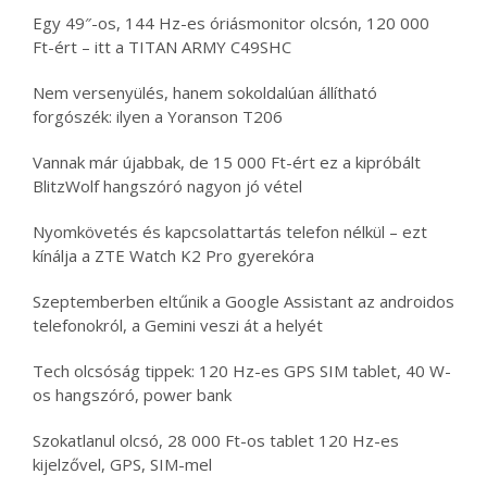
Egy 49″-os, 144 Hz-es óriásmonitor olcsón, 120 000
Ft-ért – itt a TITAN ARMY C49SHC
Nem versenyülés, hanem sokoldalúan állítható
forgószék: ilyen a Yoranson T206
Vannak már újabbak, de 15 000 Ft-ért ez a kipróbált
BlitzWolf hangszóró nagyon jó vétel
Nyomkövetés és kapcsolattartás telefon nélkül – ezt
kínálja a ZTE Watch K2 Pro gyerekóra
Szeptemberben eltűnik a Google Assistant az androidos
telefonokról, a Gemini veszi át a helyét
Tech olcsóság tippek: 120 Hz-es GPS SIM tablet, 40 W-
os hangszóró, power bank
Szokatlanul olcsó, 28 000 Ft-os tablet 120 Hz-es
kijelzővel, GPS, SIM-mel