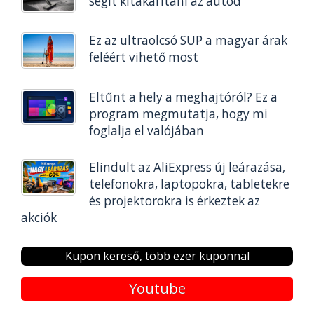
segít kitakarítani az autód
Ez az ultraolcsó SUP a magyar árak
feléért vihető most
Eltűnt a hely a meghajtóról? Ez a
program megmutatja, hogy mi
foglalja el valójában
Elindult az AliExpress új leárazása,
telefonokra, laptopokra, tabletekre
és projektorokra is érkeztek az
akciók
Kupon kereső, több ezer kuponnal
Youtube