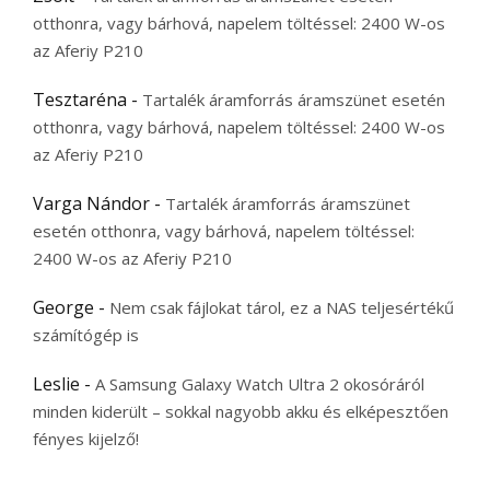
otthonra, vagy bárhová, napelem töltéssel: 2400 W-os
az Aferiy P210
Tesztaréna
-
Tartalék áramforrás áramszünet esetén
otthonra, vagy bárhová, napelem töltéssel: 2400 W-os
az Aferiy P210
Varga Nándor
-
Tartalék áramforrás áramszünet
esetén otthonra, vagy bárhová, napelem töltéssel:
2400 W-os az Aferiy P210
George
-
Nem csak fájlokat tárol, ez a NAS teljesértékű
számítógép is
Leslie
-
A Samsung Galaxy Watch Ultra 2 okosóráról
minden kiderült – sokkal nagyobb akku és elképesztően
fényes kijelző!