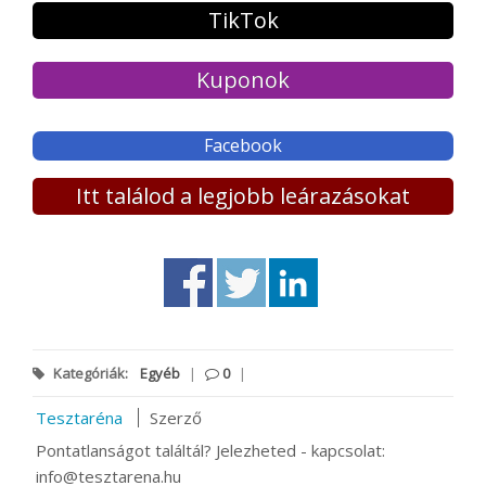
TikTok
Kuponok
Facebook
Itt találod a legjobb leárazásokat
Kategóriák:
Egyéb
|
0
|
Tesztaréna
Szerző
Pontatlanságot találtál? Jelezheted - kapcsolat:
info@tesztarena.hu