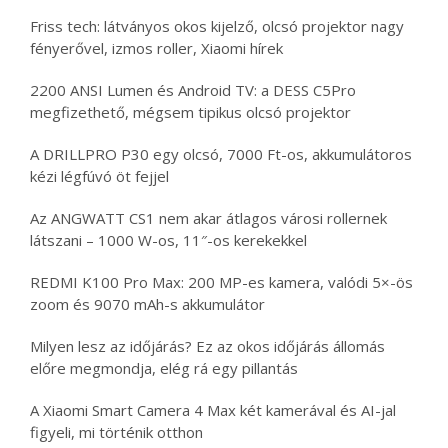
Friss tech: látványos okos kijelző, olcsó projektor nagy
fényerővel, izmos roller, Xiaomi hírek
2200 ANSI Lumen és Android TV: a DESS C5Pro
megfizethető, mégsem tipikus olcsó projektor
A DRILLPRO P30 egy olcsó, 7000 Ft-os, akkumulátoros
kézi légfúvó öt fejjel
Az ANGWATT CS1 nem akar átlagos városi rollernek
látszani – 1000 W-os, 11″-os kerekekkel
REDMI K100 Pro Max: 200 MP-es kamera, valódi 5×-ös
zoom és 9070 mAh-s akkumulátor
Milyen lesz az időjárás? Ez az okos időjárás állomás
előre megmondja, elég rá egy pillantás
A Xiaomi Smart Camera 4 Max két kamerával és AI-jal
figyeli, mi történik otthon