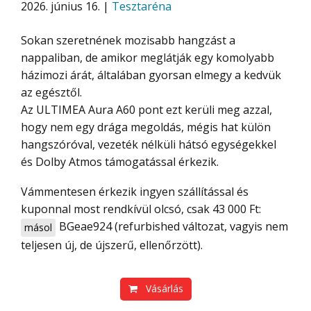
2026. június 16. |
Tesztaréna
Sokan szeretnének mozisabb hangzást a
nappaliban, de amikor meglátják egy komolyabb
házimozi árát, általában gyorsan elmegy a kedvük
az egésztől.
Az ULTIMEA Aura A60 pont ezt kerüli meg azzal,
hogy nem egy drága megoldás, mégis hat külön
hangszóróval, vezeték nélküli hátsó egységekkel
és Dolby Atmos támogatással érkezik.
Vámmentesen érkezik ingyen szállítással és
kuponnal most rendkívül olcsó, csak 43 000 Ft:
BGeae924
(refurbished változat, vagyis nem
másol
teljesen új, de újszerű, ellenőrzött).
Vásárlás