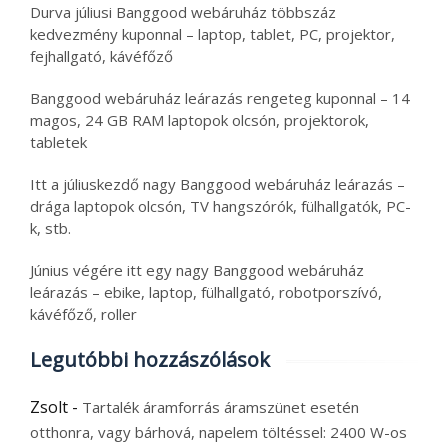
Durva júliusi Banggood webáruház többszáz
kedvezmény kuponnal – laptop, tablet, PC, projektor,
fejhallgató, kávéfőző
Banggood webáruház leárazás rengeteg kuponnal – 14
magos, 24 GB RAM laptopok olcsón, projektorok,
tabletek
Itt a júliuskezdő nagy Banggood webáruház leárazás –
drága laptopok olcsón, TV hangszórók, fülhallgatók, PC-
k, stb.
Június végére itt egy nagy Banggood webáruház
leárazás – ebike, laptop, fülhallgató, robotporszívó,
kávéfőző, roller
Legutóbbi hozzászólások
Zsolt
-
Tartalék áramforrás áramszünet esetén
otthonra, vagy bárhová, napelem töltéssel: 2400 W-os