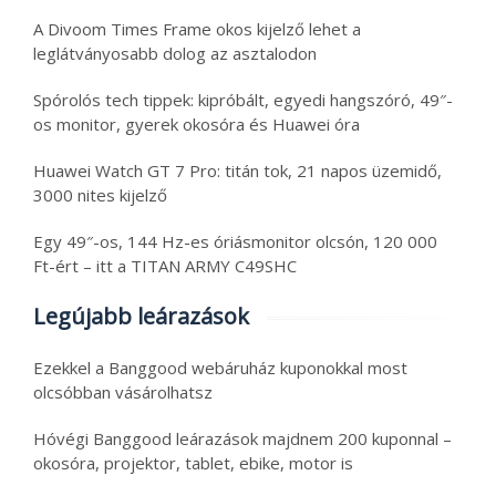
A Divoom Times Frame okos kijelző lehet a
leglátványosabb dolog az asztalodon
Spórolós tech tippek: kipróbált, egyedi hangszóró, 49″-
os monitor, gyerek okosóra és Huawei óra
Huawei Watch GT 7 Pro: titán tok, 21 napos üzemidő,
3000 nites kijelző
Egy 49″-os, 144 Hz-es óriásmonitor olcsón, 120 000
Ft-ért – itt a TITAN ARMY C49SHC
Legújabb leárazások
Ezekkel a Banggood webáruház kuponokkal most
olcsóbban vásárolhatsz
Hóvégi Banggood leárazások majdnem 200 kuponnal –
okosóra, projektor, tablet, ebike, motor is