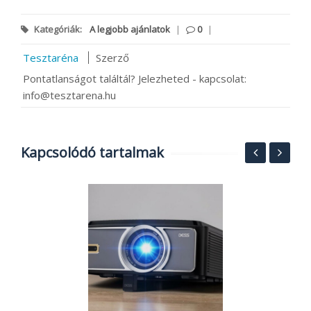
Kategóriák:
A legjobb ajánlatok
|
0
|
Tesztaréna
Szerző
Pontatlanságot találtál? Jelezheted - kapcsolat:
info@tesztarena.hu
Kapcsolódó tartalmak
ez
A
n
a
2