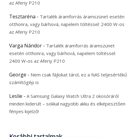
az Aferiy P210
Tesztaréna
-
Tartalék áramforrás áramszünet esetén
otthonra, vagy bárhová, napelem töltéssel: 2400 W-os
az Aferiy P210
Varga Nándor
-
Tartalék áramforrás áramszünet
esetén otthonra, vagy bárhová, napelem töltéssel:
2400 W-os az Aferiy P210
George
-
Nem csak fájlokat tárol, ez a NAS teljesértékű
számítógép is
Leslie
-
A Samsung Galaxy Watch Ultra 2 okosóráról
minden kiderült – sokkal nagyobb akku és elképesztően
fényes kijelző!
Korábbi tartalmak