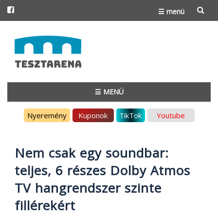
☰ menü
Skip
to
content
☰ MENÜ
Skip
Nyeremény
Kuponok
TikTok
Youtube
to
content
Nem csak egy soundbar:
teljes, 6 részes Dolby Atmos
TV hangrendszer szinte
fillérekért