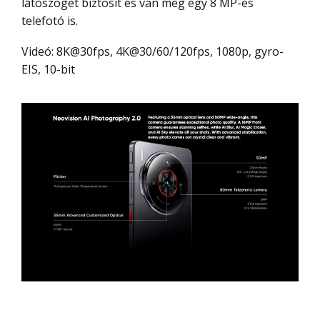
látószöget biztosít és van még egy 8 MP-es
telefotó is.
Videó: 8K@30fps, 4K@30/60/120fps, 1080p, gyro-
EIS, 10-bit