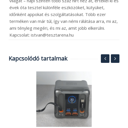
világát – napi szinten több száz hírt néz át, értékel ki és
évek óta tesztel különféle eszközöket, kütyüket,
időnként appokat és szolgáltatásokat. Több ezer
terméken van már túl, így van némi rálátása arra, mi az,
ami tényleg megéri, és mi az, amit jobb elkerülni.
Kapcsolat: istvan@tesztarena.hu
Kapcsolódó tartalmak
6
e
2