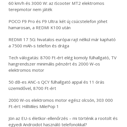
60 km/h és 3000 W: az iScooter MT2 elektromos
terepmotor nem játék
POCO F9 Pro és F9 Ultra: két új csúcstelefon jöhet
hamarosan, a REDMI K100 után
REDMI 17 5G: hivatalos európai rajt nélkül már kapható
a 7500 mAh-s telefon és drága
Tech válogatás: 8700 Ft-ért elég komoly fülhallgató, TV
hangrendszer minimális pénzért és 2000 W-os
elektromos motor
50 dB-es ANC-s QCY fülhallgató appal és 11 órás
üzemidővel, 8700 Ft-ért
2000 W-os elektromos motor egész olcsón, 303 000
Ft-ért: HillMiles MilePop 1
Jön az EU-s életkor-ellenőrzés – mi történik a rootolt és
egyedi Androidot használó telefonokkal?