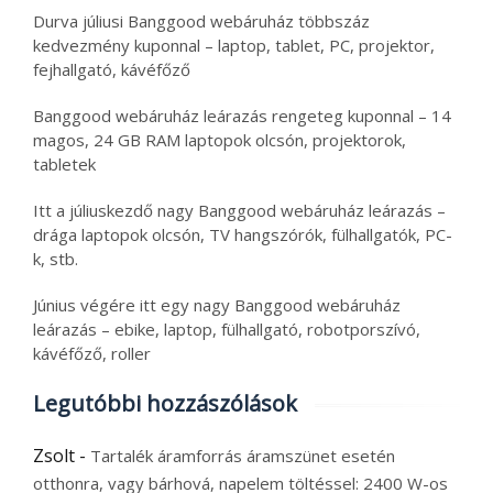
Durva júliusi Banggood webáruház többszáz
kedvezmény kuponnal – laptop, tablet, PC, projektor,
fejhallgató, kávéfőző
Banggood webáruház leárazás rengeteg kuponnal – 14
magos, 24 GB RAM laptopok olcsón, projektorok,
tabletek
Itt a júliuskezdő nagy Banggood webáruház leárazás –
drága laptopok olcsón, TV hangszórók, fülhallgatók, PC-
k, stb.
Június végére itt egy nagy Banggood webáruház
leárazás – ebike, laptop, fülhallgató, robotporszívó,
kávéfőző, roller
Legutóbbi hozzászólások
Zsolt
-
Tartalék áramforrás áramszünet esetén
otthonra, vagy bárhová, napelem töltéssel: 2400 W-os