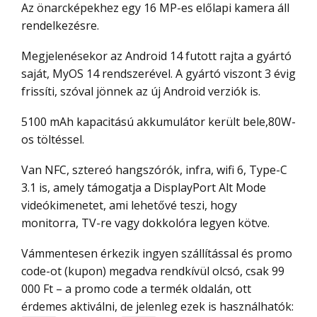
Az önarcképekhez egy 16 MP-es előlapi kamera áll
rendelkezésre.
Megjelenésekor az Android 14 futott rajta a gyártó
saját, MyOS 14 rendszerével. A gyártó viszont 3 évig
frissíti, szóval jönnek az új Android verziók is.
5100 mAh kapacitású akkumulátor került bele,80W-
os töltéssel.
Van NFC, sztereó hangszórók, infra, wifi 6, Type-C
3.1 is, amely támogatja a DisplayPort Alt Mode
videókimenetet, ami lehetővé teszi, hogy
monitorra, TV-re vagy dokkolóra legyen kötve.
Vámmentesen érkezik ingyen szállítással és promo
code-ot (kupon) megadva rendkívül olcsó, csak 99
000 Ft – a promo code a termék oldalán, ott
érdemes aktiválni, de jelenleg ezek is használhatók: