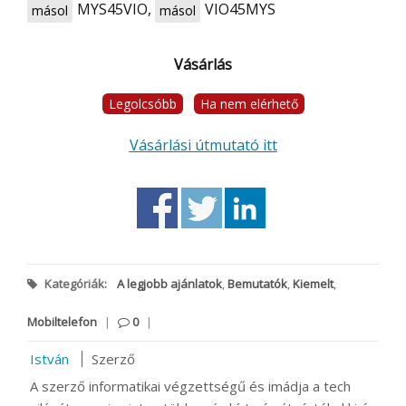
MYS45VIO
,
VIO45MYS
másol
másol
Vásárlás
Legolcsóbb
Ha nem elérhető
Vásárlási útmutató itt
Kategóriák:
A legjobb ajánlatok
,
Bemutatók
,
Kiemelt
,
Mobiltelefon
|
0
|
István
Szerző
A szerző informatikai végzettségű és imádja a tech