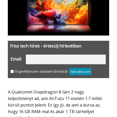
Friss tech hírek - értesülj hírlevélben
Email:
Engedélyezem adataim tárolását
Feliratkozom
A Qualcomm Snapdragon 8 Gen 2 nagy
teljesítményt ad, ami AnTutu 11 esetén 1.7 millió
körüli pontot jelent. Ez így jó, de ami a durva az,
hogy 16 GB RAM-mal és akár 1 TB tárhellyel