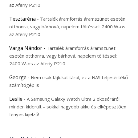
az Aferiy P210
Tesztaréna
-
Tartalék áramforrás áramszünet esetén
otthonra, vagy bárhová, napelem töltéssel: 2400 W-os
az Aferiy P210
Varga Nándor
-
Tartalék áramforrás áramszünet
esetén otthonra, vagy bárhová, napelem töltéssel:
2400 W-os az Aferiy P210
George
-
Nem csak fájlokat tárol, ez a NAS teljesértékű
számítógép is
Leslie
-
A Samsung Galaxy Watch Ultra 2 okosóráról
minden kiderült – sokkal nagyobb akku és elképesztően
fényes kijelző!