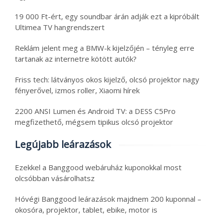
19 000 Ft-ért, egy soundbar árán adják ezt a kipróbált
Ultimea TV hangrendszert
Reklám jelent meg a BMW-k kijelzőjén – tényleg erre
tartanak az internetre kötött autók?
Friss tech: látványos okos kijelző, olcsó projektor nagy
fényerővel, izmos roller, Xiaomi hírek
2200 ANSI Lumen és Android TV: a DESS C5Pro
megfizethető, mégsem tipikus olcsó projektor
Legújabb leárazások
Ezekkel a Banggood webáruház kuponokkal most
olcsóbban vásárolhatsz
Hóvégi Banggood leárazások majdnem 200 kuponnal –
okosóra, projektor, tablet, ebike, motor is