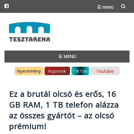
☰ menü
Skip
to
content
☰ MENÜ
Skip
Nyeremény
Kuponok
TikTok
Youtube
to
content
Ez a brutál olcsó és erős, 16
GB RAM, 1 TB telefon alázza
az összes gyártót – az olcsó
prémium!