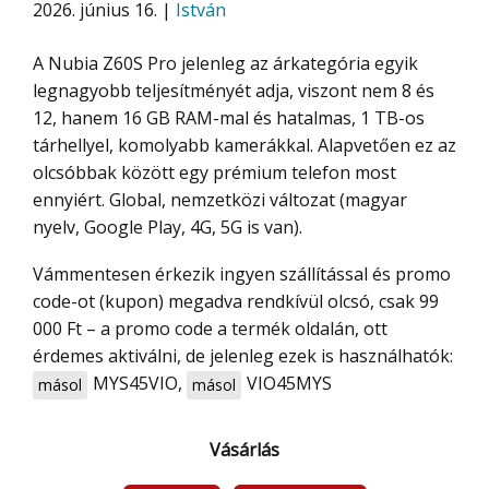
2026. június 16. |
István
A Nubia Z60S Pro jelenleg az árkategória egyik
legnagyobb teljesítményét adja, viszont nem 8 és
12, hanem 16 GB RAM-mal és hatalmas, 1 TB-os
tárhellyel, komolyabb kamerákkal. Alapvetően ez az
olcsóbbak között egy prémium telefon most
ennyiért. Global, nemzetközi változat (magyar
nyelv, Google Play, 4G, 5G is van).
Vámmentesen érkezik ingyen szállítással és promo
code-ot (kupon) megadva rendkívül olcsó, csak 99
000 Ft – a promo code a termék oldalán, ott
érdemes aktiválni, de jelenleg ezek is használhatók:
MYS45VIO
,
VIO45MYS
másol
másol
Vásárlás