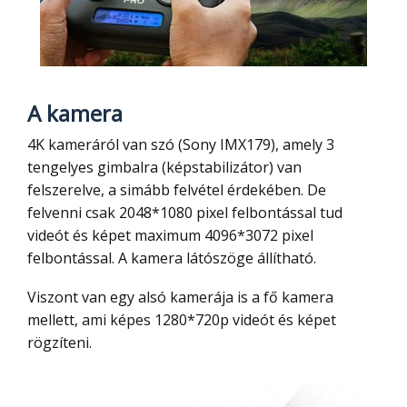
A kamera
4K kameráról van szó (Sony IMX179), amely 3
tengelyes gimbalra (képstabilizátor) van
felszerelve, a simább felvétel érdekében. De
felvenni csak 2048*1080 pixel felbontással tud
videót és képet maximum 4096*3072 pixel
felbontással. A kamera látószöge állítható.
Viszont van egy alsó kamerája is a fő kamera
mellett, ami képes 1280*720p videót és képet
rögzíteni.