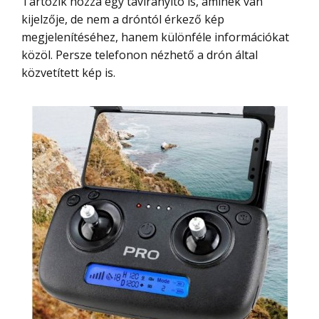
Tartozik hozzá egy távirányító is, aminek van
kijelzője, de nem a dróntól érkező kép
megjelenítéséhez, hanem különféle információkat
közöl. Persze telefonon nézhető a drón által
közvetített kép is.