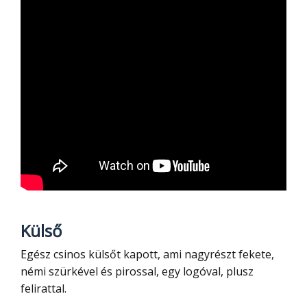
Külső
Egész csinos külsőt kapott, ami nagyrészt fekete,
némi szürkével és pirossal, egy logóval, plusz
felirattal.