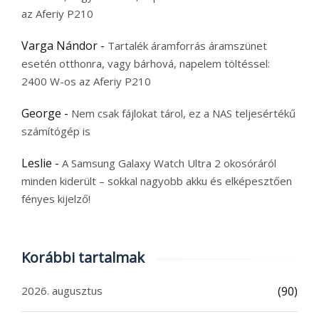
az Aferiy P210
Varga Nándor
-
Tartalék áramforrás áramszünet
esetén otthonra, vagy bárhová, napelem töltéssel:
2400 W-os az Aferiy P210
George
-
Nem csak fájlokat tárol, ez a NAS teljesértékű
számítógép is
Leslie
-
A Samsung Galaxy Watch Ultra 2 okosóráról
minden kiderült – sokkal nagyobb akku és elképesztően
fényes kijelző!
Korábbi tartalmak
2026. augusztus
(90)