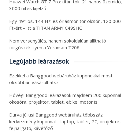
Huawei Watch GT 7 Pro: titán tok, 21 napos üzemidő,
3000 nites kijelző
Egy 49″-os, 144 Hz-es óriásmonitor olcsón, 120 000
Ft-ért – itt a TITAN ARMY C49SHC
Nem versenyülés, hanem sokoldalúan állítható
forgószék: ilyen a Yoranson T206
Legújabb leárazások
Ezekkel a Banggood webáruház kuponokkal most
olcsóbban vásárolhatsz
Hóvégi Banggood leárazások majdnem 200 kuponnal –
okosóra, projektor, tablet, ebike, motor is
Durva júliusi Banggood webáruház többszáz
kedvezmény kuponnal – laptop, tablet, PC, projektor,
fejhallgató, kávéfőző