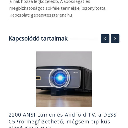
állnak hozzá legközelebb. Alaposságát és
megbízhatóságot sokféle termékkel bizonyította.
Kapcsolat: gabe@tesztarena.hu
Kapcsolódó tartalmak
A
v
1
2
2200 ANSI Lumen és Android TV: a DESS
C5Pro megfizethető, mégsem tipikus