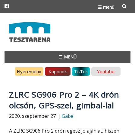
☰ menü
Skip
to
content
☰ MENÜ
Skip
Nyeremény
Kuponok
TikTok
Youtube
to
content
ZLRC SG906 Pro 2 – 4K drón
olcsón, GPS-szel, gimbal-lal
2020. szeptember 27. |
Gabe
A ZLRC SG906 Pro 2 drón egész jó ajánlat, hiszen