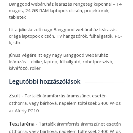
Banggood webáruház leárazás rengeteg kuponnal – 14
magos, 24 GB RAM laptopok olcsón, projektorok,
tabletek
Itt a júliuskezdő nagy Banggood webáruház leárazás –
drága laptopok olcsón, TV hangszórók, fülhallgatók, PC-
k, stb.
Június végére itt egy nagy Banggood webáruház
leárazás – ebike, laptop, fülhallgató, robotporszívó,
kávéfőző, roller
Legutóbbi hozzászólások
Zsolt
-
Tartalék áramforrás áramszünet esetén
otthonra, vagy bárhová, napelem töltéssel: 2400 W-os
az Aferiy P210
Tesztaréna
-
Tartalék áramforrás áramszünet esetén
otthonra, vagy bárhová, napelem töltéssel: 2400 W-os