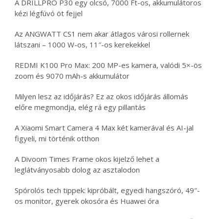
A DRILLPRO P30 egy olcsó, 7000 Ft-os, akkumulátoros
kézi légfúvó öt fejjel
Az ANGWATT CS1 nem akar átlagos városi rollernek
látszani – 1000 W-os, 11″-os kerekekkel
REDMI K100 Pro Max: 200 MP-es kamera, valódi 5×-ös
zoom és 9070 mAh-s akkumulátor
Milyen lesz az időjárás? Ez az okos időjárás állomás
előre megmondja, elég rá egy pillantás
A Xiaomi Smart Camera 4 Max két kamerával és AI-jal
figyeli, mi történik otthon
A Divoom Times Frame okos kijelző lehet a
leglátványosabb dolog az asztalodon
Spórolós tech tippek: kipróbált, egyedi hangszóró, 49″-
os monitor, gyerek okosóra és Huawei óra